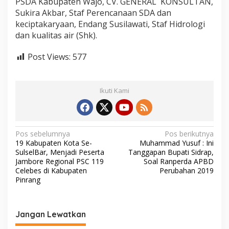
PSDA Kabupaten Wajo, CV. GENERAL KONSULTAN,
a
Sukira Akbar, Staf Perencanaan SDA dan
r
keciptakaryaan, Endang Susilawati, Staf Hidrologi
i
dan kualitas air (Shk).
P
e
m
Post Views:
577
p
r
o
v
Ikuti Kami
N
Pos sebelumnya
Pos berikutnya
19 Kabupaten Kota Se-
Muhammad Yusuf : Ini
a
SulselBar, Menjadi Peserta
Tanggapan Bupati Sidrap,
v
Jambore Regional PSC 119
Soal Ranperda APBD
Celebes di Kabupaten
Perubahan 2019
i
Pinrang
g
a
Jangan Lewatkan
s