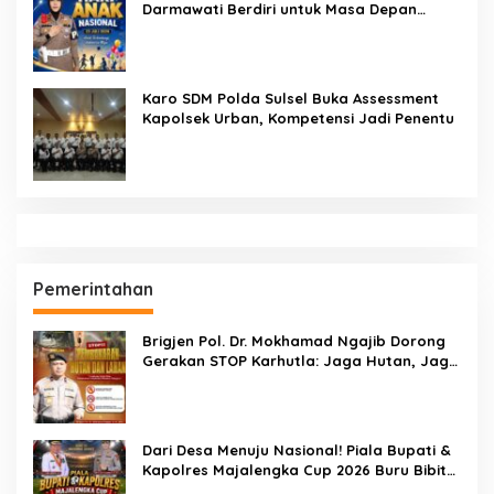
Pendidikan
Sekcam Patampanua Pimpin Prmbukaan
HUT RI Ke-81, Semangat Kemerdekaan
Berkobar di Maccirinna
SEMPRI Desak Kanwil Ditjen
Pemasyarakatan Sulawesi Selatan
Lakukan Reformasi Total Tata Kelola
Pemasyarakatan
Dandenpom XIV/4 Makassar Pimpin Korp
Raport Lettu Cpm Mansyur, Tegaskan
Prajurit Harus Loyal dan Berintegritas
Di Balik Seragam dan Peluit, Kompol