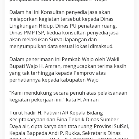
A
m
Dalam hal ini Konsultan penyedia jasa akan
d
melaporkan kegiatan tersebut kepada Dinas
a
Lingkungan Hidup, Dinas PU penataan ruang,
l
J
Dinas PMPTSP, kedua konsultan penyedia jasa
a
akan melakukan Survai lapangan dan
r
mengumpulkan data sesuai lokasi dimaksud.
i
n
Dalam penerimaan ini Pemkab Wajo oleh Wakil
g
a
Bupati Wajo H. Amran, mengucapkan terima kasih
n
yang tak terhingga kepada Pemprov atas
P
perhatiannya kepada kabupaten Wajo.
o
m
“Kami mendukung secara penuh atas pelaksanaan
p
a
kegiatan pekerjaan ini,” kata H. Amran.
n
i
Turut hadir H. Patiwiri AR Kepala Bidang
s
Keciptakaryaan dan Bina Teknik Dinas Sumber
a
Daya air, cipta karya dan tata ruang Provinsi SulSel,
s
i
Kepala Bappeda Andi P. Rukka, Sekretaris Dinas
d