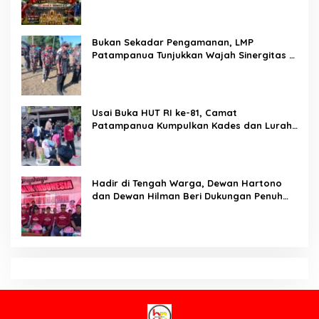
Darmawati Berdiri untuk Masa Depan
Bangsa: Hari Anak Nasional 2026 Jadi
Seruan Lindungi Generasi Indonesia
Karo SDM Polda Sulsel Buka Assessment
Kapolsek Urban, Kompetensi Jadi Penentu
Pemerintahan
Brigjen Pol. Dr. Mokhamad Ngajib Dorong
Gerakan STOP Karhutla: Jaga Hutan, Jaga
Kehidupan
Dari Desa Menuju Nasional! Piala Bupati &
Kapolres Majalengka Cup 2026 Buru Bibit-