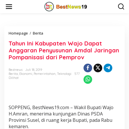
L
e
w
a
t
i
Homepage
/
Berita
T
k
a
e
Tahun Ini Kabupaten Wajo Dapat
h
k
u
o
Anggaran Penyusunan Amdal Jaringan
n
n
Pompanisasi dari Pemprov
I
t
n
e
i
n
Bestnews
Juli 18, 2019
Berita
,
Ekonomi
,
Pemerintahan
,
Teknologi
577
K
Dilihat
a
b
u
p
a
t
SOPPENG, BestNews19.com – Wakil Bupati Wajo
e
H.Amran, menerima kunjungan Dinas PSDA
n
Provinsi Susel, di ruang kerja Bupati, pada Rabu
W
kemaren.
a