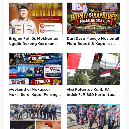
i
p
o
s
Brigjen Pol. Dr. Mokhamad
Dari Desa Menuju Nasional!
Ngajib Dorong Gerakan
Piala Bupati & Kapolres
STOP Karhutla: Jaga
Majalengka Cup 2026 Buru
Hutan, Jaga Kehidupan
Bibit-Bibit Juara
Weekend di Makassar
Aksi Polantas Karib KA
Makin Seru! Kapal Perang,
Induk PJR BSD Korlantas
Fun Bike dan Atraksi
Polri Kompol
Menanti di Kodaeral VI
Darmawati.SE.MM.MH
bersama Personilnya
Membagikan Bendera
Merah Putih Berserta
Tiangnya