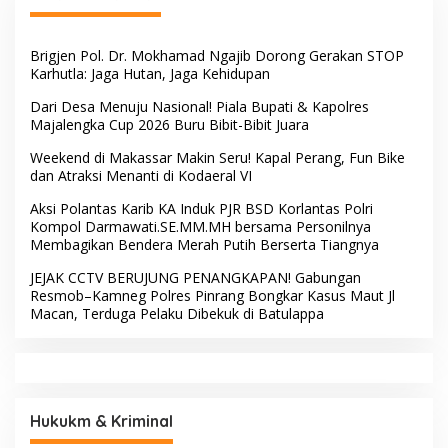
Camat Patampanua
Dewan Hartono dan Dewan
Kumpulkan Kades dan
Hilman Beri Dukungan
Lurah: Arahan Tegas
Penuh Puncak Perayaan
Dibumbui Canda, Semua
HUT RI ke-81 di Maccirinna
Fokus Mendengar!
Sekcam Patampanua
LSM PERKARA Menantang
Pimpin Prmbukaan HUT RI
Kapolres Enrekang
Ke-81, Semangat
Melakukan Penindakan
Kemerdekaan Berkobar di
Terhadap Kelangkaan Dan
Maccirinna
Lonjakan Harga gas elpiji 3
kg Di Kabupaten Enrekang
Pasukan Elite TNI AL
Rekonsiliasi Internal, Andi
Kopaska Bakal Hiasi Langit
Bau Malik Karaengta
Makassar di Event NBOD
Tukkajanangngang Gelar
Kodaeral VI
Pertemuan Darurat Tokoh
Adat Gowa