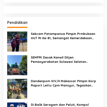
BERITA TERBARU
Brigjen Pol. Dr. Mokhamad Ngajib Dorong Gerakan STOP
Karhutla: Jaga Hutan, Jaga Kehidupan
Dari Desa Menuju Nasional! Piala Bupati & Kapolres
Majalengka Cup 2026 Buru Bibit-Bibit Juara
Weekend di Makassar Makin Seru! Kapal Perang, Fun Bike
dan Atraksi Menanti di Kodaeral VI
Aksi Polantas Karib KA Induk PJR BSD Korlantas Polri
Kompol Darmawati.SE.MM.MH bersama Personilnya
Membagikan Bendera Merah Putih Berserta Tiangnya
JEJAK CCTV BERUJUNG PENANGKAPAN! Gabungan
Resmob–Kamneg Polres Pinrang Bongkar Kasus Maut Jl
Macan, Terduga Pelaku Dibekuk di Batulappa
Hukukm & Kriminal