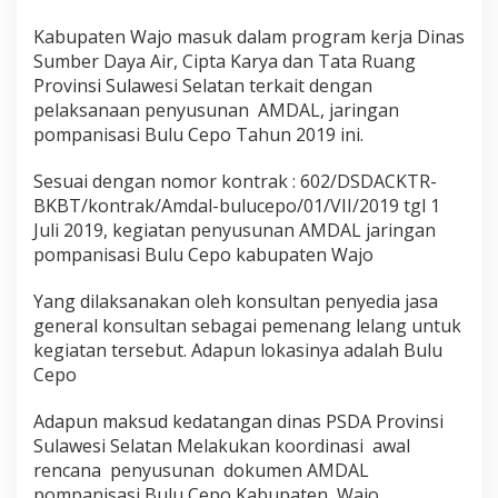
j
o
Kabupaten Wajo masuk dalam program kerja Dinas
D
Sumber Daya Air, Cipta Karya dan Tata Ruang
a
Provinsi Sulawesi Selatan terkait dengan
p
pelaksanaan penyusunan AMDAL, jaringan
a
t
pompanisasi Bulu Cepo Tahun 2019 ini.
A
n
Sesuai dengan nomor kontrak : 602/DSDACKTR-
g
BKBT/kontrak/Amdal-bulucepo/01/VII/2019 tgl 1
g
Juli 2019, kegiatan penyusunan AMDAL jaringan
a
r
pompanisasi Bulu Cepo kabupaten Wajo
a
n
Yang dilaksanakan oleh konsultan penyedia jasa
P
general konsultan sebagai pemenang lelang untuk
e
kegiatan tersebut. Adapun lokasinya adalah Bulu
n
y
Cepo
u
s
Adapun maksud kedatangan dinas PSDA Provinsi
u
Sulawesi Selatan Melakukan koordinasi awal
n
rencana penyusunan dokumen AMDAL
a
n
pompanisasi Bulu Cepo Kabupaten Wajo.