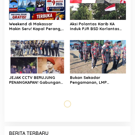
Weekend di Makassar
Aksi Polantas Karib KA
Makin Seru! Kapal Perang,
Induk PJR BSD Korlantas
Fun Bike dan Atraksi
Polri Kompol
Menanti di Kodaeral VI
Darmawati.SE.MM.MH
bersama Personilnya
Membagikan Bendera
Merah Putih Berserta
Tiangnya
JEJAK CCTV BERUJUNG
Bukan Sekadar
PENANGKAPAN! Gabungan
Pengamanan, LMP
Resmob–Kamneg Polres
Patampanua Tunjukkan
Pinrang Bongkar Kasus
Wajah Sinergitas di
Maut Jl Macan, Terduga
Pembukaan HUT RI ke-81
Pelaku Dibekuk di
Batulappa
Usai Buka HUT RI ke-81,
Hadir di Tengah Warga,