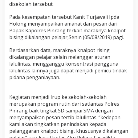
e
disekolah tersebut.
n
i
Pada kesempatan tersebut Kanit Turjawali Ipda
n
Holong menyampaikan amanat dan pesan dari
d
Bapak Kapolres Pinrang terkait maraknya knalpot
a
k
bising dikalangan pelajar,Senin (05/08/2019) pagi.
a
n
Berdasarkan data, maraknya knalpot rising
P
dikalangan pelajar selain melanggar aturan
e
lalulintas, mengganggu konsentrasi pengguna
l
a
lalulintas lainnya juga dapat menjadi pemicu tindak
n
pidana penganiayaan.
g
g
a
Kegiatan menjadi Irup ke sekolah-sekolah
r
a
merupakan program rutin dari satlantas Polres
n
Pinrang baik tingkat SD sampai SMA dengan
K
menyampaikan pesan tertib lalulintas. “kedepan
n
kami akan tingkatkan penindakan kepada
a
pelanggaran knalpot bising, khususnya dikalangan
l
p
pelajar” ujar kasatlantas Akp Religia Faradikta.