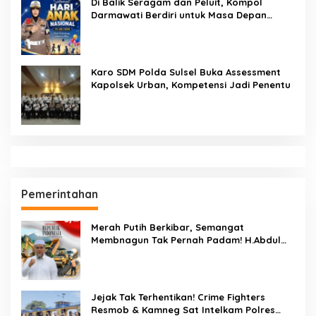
Di Balik Seragam dan Peluit, Kompol
Darmawati Berdiri untuk Masa Depan
Bangsa: Hari Anak Nasional 2026 Jadi
Seruan Lindungi Generasi Indonesia
Karo SDM Polda Sulsel Buka Assessment
Kapolsek Urban, Kompetensi Jadi Penentu
Pemerintahan
Merah Putih Berkibar, Semangat
Membnagun Tak Pernah Padam! H.Abdul
Muthalib: 81 Tahun Indonesia Merdeka,
Saatnya Terus Berkarya Untuk Negeri
Jejak Tak Terhentikan! Crime Fighters
Resmob & Kamneg Sat Intelkam Polres