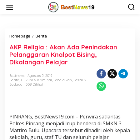
L
e
w
a
t
i
Homepage
/
Berita
A
k
K
e
AKP Religia : Akan Ada Penindakan
P
k
R
o
Pelanggaran Knalpot Bising,
e
n
Dikalangan Pelajar
l
t
i
e
g
n
Bestnews
Agustus 5, 2019
Berita
,
Hukum & Kriminal
,
Pendidikan
,
Sosial &
i
Budaya
558 Dilihat
a
:
A
k
a
n
PINRANG, BestNews19.com – Perwira satlantas
A
Polres Pinrang menjadi Irup bendera di SMKN 3
d
Mattiro Bulu. Upacara tersebut dihadiri oleh kepala
a
sekolah, guru, staf TU dan seluruh pelajar
P