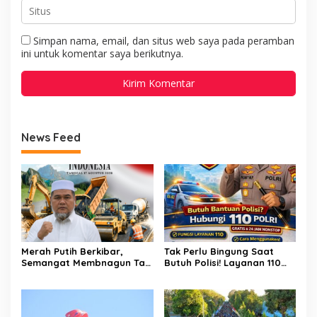
Simpan nama, email, dan situs web saya pada peramban
ini untuk komentar saya berikutnya.
News Feed
Merah Putih Berkibar,
Tak Perlu Bingung Saat
Semangat Membnagun Tak
Butuh Polisi! Layanan 110
Pernah Padam! H.Abdul
Polri Siap Hadir 24 Jam,
Muthalib: 81 Tahun
Gratis Untuk Masyarakat
Indonesia Merdeka,
Saatnya Terus Berkarya