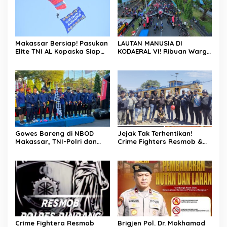
Untuk Negeri
Makassar Bersiap! Pasukan
LAUTAN MANUSIA DI
Elite TNI AL Kopaska Siap
KODAERAL VI! Ribuan Warga
Pamer Ketangkasan di
Makassar Serbu NBOD
Langit Kota
2026, KRI Golok hingga
Atraksi Kopaska Jadi
Magnet
Gowes Bareng di NBOD
Jejak Tak Terhentikan!
Makassar, TNI-Polri dan
Crime Fighters Resmob &
Warga Kompak Perkuat
Kamneg Sat Intelkam
Sinergitas
Polres Pinrang Berhasil
Bekuk Pelaku Pembunuhan
di Jalan Macan, Apresiasi
Mengalir Untuk Ipda Ahmad
Haris dan Aiptu Syahrir,
Kerja Senyap Polisi
Berbuah Pengungkapan
Kasus Menonjol
Crime Fightera Resmob
Brigjen Pol. Dr. Mokhamad