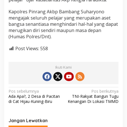
o
t
Kapolres Pinrang Akbp Bambang Suharyono
B
mengajak seluruh pelajar yang merupakan aset
i
bangsa senantiasa menghindari hal-hal yang dapat
s
i
merugikan diri sendiri maupun masa depan
n
(Humas Polres/Dnt).
g
,
Post Views:
558
D
i
k
a
Ikuti Kami
l
a
n
g
a
N
Pos sebelumnya
Pos berikutnya
n
Ada Apa?, 2 Desa di Pacitan
TNI-Rakyat Bangun Tugu
a
P
di Cat Hijau-Kuning-Biru
Kenangan Di Lokasi TMMD
e
v
l
i
a
Jangan Lewatkan
j
g
a