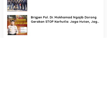
Pinrang Berhasil Bekuk Pelaku
Pembunuhan di Jalan Macan, Apresiasi
Mengalir Untuk Ipda Ahmad Haris dan
Aiptu Syahrir, Kerja Senyap Polisi Berbuah
Brigjen Pol. Dr. Mokhamad Ngajib Dorong
Pengungkapan Kasus Menonjol
Gerakan STOP Karhutla: Jaga Hutan, Jaga
Kehidupan
Dari Desa Menuju Nasional! Piala Bupati &
Kapolres Majalengka Cup 2026 Buru Bibit-
Bibit Juara
Bukan Sekadar Pengamanan, LMP
Patampanua Tunjukkan Wajah Sinergitas di
Pembukaan HUT RI ke-81