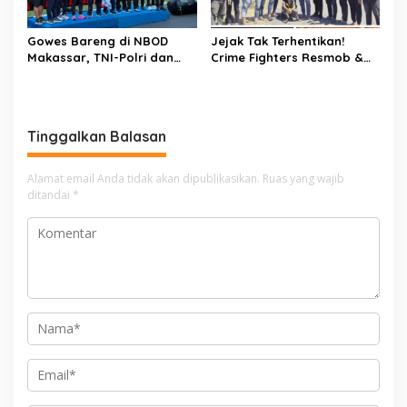
Gowes Bareng di NBOD
Jejak Tak Terhentikan!
Makassar, TNI-Polri dan
Crime Fighters Resmob &
Warga Kompak Perkuat
Kamneg Sat Intelkam
Sinergitas
Polres Pinrang Berhasil
Bekuk Pelaku Pembunuhan
di Jalan Macan, Apresiasi
Tinggalkan Balasan
Mengalir Untuk Ipda Ahmad
Haris dan Aiptu Syahrir,
Kerja Senyap Polisi
Alamat email Anda tidak akan dipublikasikan.
Ruas yang wajib
Berbuah Pengungkapan
ditandai
*
Kasus Menonjol