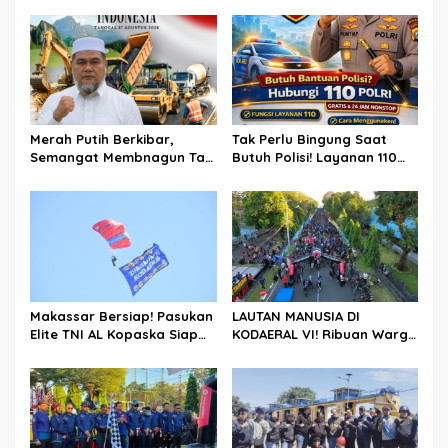
a
r
s
i
p
o
Merah Putih Berkibar,
Tak Perlu Bingung Saat
s
Semangat Membnagun Tak
Butuh Polisi! Layanan 110
Pernah Padam! H.Abdul
Polri Siap Hadir 24 Jam,
Muthalib: 81 Tahun
Gratis Untuk Masyarakat
Indonesia Merdeka,
Saatnya Terus Berkarya
Untuk Negeri
Makassar Bersiap! Pasukan
LAUTAN MANUSIA DI
Elite TNI AL Kopaska Siap
KODAERAL VI! Ribuan Warga
Pamer Ketangkasan di
Makassar Serbu NBOD
Langit Kota
2026, KRI Golok hingga
Atraksi Kopaska Jadi
Magnet