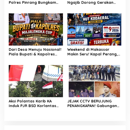
Polres Pinrang Bungkam
Ngajib Dorong Gerakan
Pelarian Pelaku
STOP Karhutla: Jaga
Pembunuhan : Apresiasi
Hutan, Jaga Kehidupan
Mengalir Untuk Tim Buser
Ipda Ahmad Haris
Dari Desa Menuju Nasional!
Weekend di Makassar
Piala Bupati & Kapolres
Makin Seru! Kapal Perang,
Majalengka Cup 2026 Buru
Fun Bike dan Atraksi
Bibit-Bibit Juara
Menanti di Kodaeral VI
Aksi Polantas Karib KA
JEJAK CCTV BERUJUNG
Induk PJR BSD Korlantas
PENANGKAPAN! Gabungan
Polri Kompol
Resmob–Kamneg Polres
Darmawati.SE.MM.MH
Pinrang Bongkar Kasus
bersama Personilnya
Maut Jl Macan, Terduga
Membagikan Bendera
Pelaku Dibekuk di
Merah Putih Berserta
Batulappa