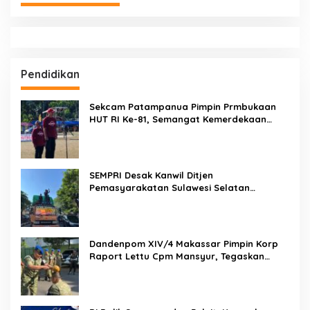
Pendidikan
Sekcam Patampanua Pimpin Prmbukaan
HUT RI Ke-81, Semangat Kemerdekaan
Berkobar di Maccirinna
SEMPRI Desak Kanwil Ditjen
Pemasyarakatan Sulawesi Selatan
Lakukan Reformasi Total Tata Kelola
Pemasyarakatan
Dandenpom XIV/4 Makassar Pimpin Korp
Raport Lettu Cpm Mansyur, Tegaskan
Prajurit Harus Loyal dan Berintegritas