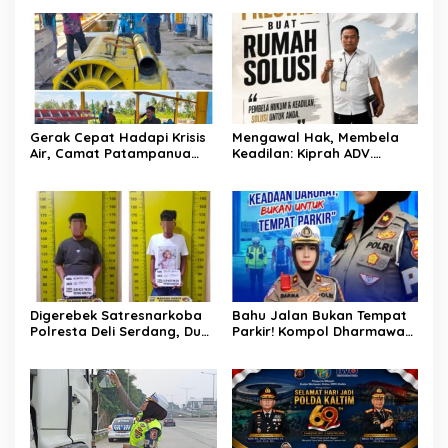
Kementerian Bahas Solusi
Debit Air Irigasi Watang
Sawitto Menulis
Gerak Cepat Hadapi Krisis
Mengawal Hak, Membela
Air, Camat Patampanua
Keadilan: Kiprah ADV.
Temui Manajemen PLTM
Sugiyono Bersama Rumah
Demi Selamatkan Ribuan
Solusi
Hektare Sawah Warga
Digerebek Satresnarkoba
Bahu Jalan Bukan Tempat
Polresta Deli Serdang, Dua
Parkir! Kompol Dharmawati
Pengedar Sabu di Pagar
Gaungkan Pesan
Merbau Dibekuk
Keselamatan, Satu
Kelalaian Bisa Berujung
Maut