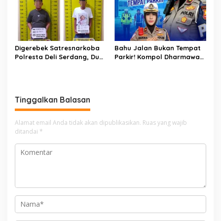
Digerebek Satresnarkoba
Bahu Jalan Bukan Tempat
Polresta Deli Serdang, Dua
Parkir! Kompol Dharmawati
Pengedar Sabu di Pagar
Gaungkan Pesan
Merbau Dibekuk
Keselamatan, Satu
Kelalaian Bisa Berujung
Maut
Tinggalkan Balasan
Alamat email Anda tidak akan dipublikasikan.
Ruas yang wajib
ditandai
*