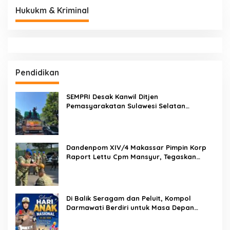
Hukukm & Kriminal
Pendidikan
SEMPRI Desak Kanwil Ditjen
Pemasyarakatan Sulawesi Selatan
Lakukan Reformasi Total Tata Kelola
Pemasyarakatan
Dandenpom XIV/4 Makassar Pimpin Korp
Raport Lettu Cpm Mansyur, Tegaskan
Prajurit Harus Loyal dan Berintegritas
Di Balik Seragam dan Peluit, Kompol
Darmawati Berdiri untuk Masa Depan
Bangsa: Hari Anak Nasional 2026 Jadi
Seruan Lindungi Generasi Indonesia