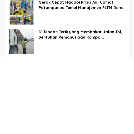
Gerak Cepat Hadapi Krisis Air, Camat
Patampanua Temui Manajemen PLTM Demi
Selamatkan Ribuan Hektare Sawah Warga
Di Tengah Terik yang Membakar Jalan Tol,
Sentuhan Kemanusiaan Kompol
Dharmawati Sejukkan Hati Para Sopir Truk
PW IWO Kaltim Ucapkan Selamat HUT ke-
69 Polda Kaltim, Soroti Pentingnya Sinergi
Polisi dan Media
Tangis Haru Iringi Kepulangan Almarhum
Andi Paliwangi, Camat Patampanua
Muhammad Ja’far Turun Langsung
Mengangkat Jenazah di Rumah Duka