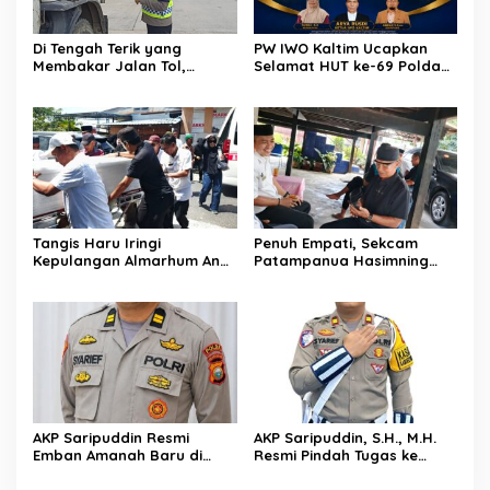
Di Tengah Terik yang
PW IWO Kaltim Ucapkan
Membakar Jalan Tol,
Selamat HUT ke-69 Polda
Sentuhan Kemanusiaan
Kaltim, Soroti Pentingnya
Kompol Dharmawati
Sinergi Polisi dan Media
Sejukkan Hati Para Sopir
Truk
Tangis Haru Iringi
Penuh Empati, Sekcam
Kepulangan Almarhum Andi
Patampanua Hasimning
Paliwangi, Camat
Melayat ke Rumah Duka
Patampanua Muhammad
Andi Paliwangi, Hadir
Ja’far Turun Langsung
Menguatkan Keluarga Yang
Mengangkat Jenazah di
Berduka
Rumah Duka
AKP Saripuddin Resmi
AKP Saripuddin, S.H., M.H.
Emban Amanah Baru di
Resmi Pindah Tugas ke
Bidpropam Polda Sulsel,
Bidpropam Polda Sulsel
Tinggalkan Jejak