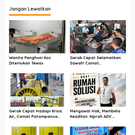
g
a
Jangan Lewatkan
s
i
p
o
s
Wanita Penghuni Kos
Gerak Cepat Selamatkan
Ditemukan Tewas
Sawah! Camat
Patampanua Gandeng
Kementerian Bahas Solusi
Debit Air Irigasi Watang
Sawitto Menulis
Gerak Cepat Hadapi Krisis
Mengawal Hak, Membela
Air, Camat Patampanua
Keadilan: Kiprah ADV.
Temui Manajemen PLTM
Sugiyono Bersama Rumah
Demi Selamatkan Ribuan
Solusi
Hektare Sawah Warga