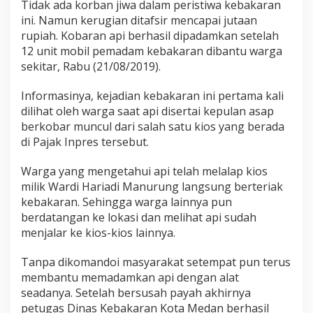
Tidak ada korban jiwa dalam peristiwa kebakaran
d
ini. Namun kerugian ditafsir mencapai jutaan
e
s
rupiah. Kobaran api berhasil dipadamkan setelah
T
12 unit mobil pemadam kebakaran dibantu warga
e
sekitar, Rabu (21/08/2019).
r
b
Informasinya, kejadian kebakaran ini pertama kali
a
k
dilihat oleh warga saat api disertai kepulan asap
a
berkobar muncul dari salah satu kios yang berada
r
di Pajak Inpres tersebut.
Warga yang mengetahui api telah melalap kios
milik Wardi Hariadi Manurung langsung berteriak
kebakaran. Sehingga warga lainnya pun
berdatangan ke lokasi dan melihat api sudah
menjalar ke kios-kios lainnya.
Tanpa dikomandoi masyarakat setempat pun terus
membantu memadamkan api dengan alat
seadanya. Setelah bersusah payah akhirnya
petugas Dinas Kebakaran Kota Medan berhasil