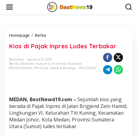
L
e
w
a
t
i
Homepage
/
Berita
K
k
i
e
Kios di Pajak Inpres Ludes Terbakar
o
k
s
o
d
n
Bestnews
Agustus 21, 2019
i
t
Berita
,
Ekonomi
,
Hukum & Kriminal
,
Nasional
,
P
e
Pemerintahan
,
Peristiwa
,
Sosial & Budaya
656 Dilihat
a
n
j
a
k
I
MEDAN, BestNewd19.com –
Sejumlah kios yang
n
berada di Pajak Inpres di Jalan Brigjend Zein Hamid,
p
Lingkungan VI, Kelurahan Titi Kuning, Kecamatan
r
e
Medan Johor, Kota Medan, Provinsi Sumatera
s
Utara (Sumut) ludes terbakar.
L
u