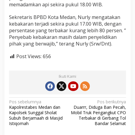
memadamkan api sekira pukul 18.00 WIB.
Sekretaris BPBD Kota Medan, Nurly mengatakan
kebakaran terjadi sekira pukul 17.00 WIB, dengan
persentase yang terbakar kurang lebih 80 persen. ”
Penyebab kebakaran masih dalam penyelidikan
pihak yang berwajib,” terang Nurly (Srw/Dnt).
Post Views:
656
Ikuti Kami
N
Pos sebelumnya
Pos berikutnya
Kapolrestabes Medan dan
Duarrr, Diduga Ban Pecah,
a
Kapolsek Sunggal Sholat
Mobil Truk Pengangkut CPO
v
Subuh Berjamaah di Masjid
Terbakar di Gerbang Tol
Istiqomah
Bandar Selamat
i