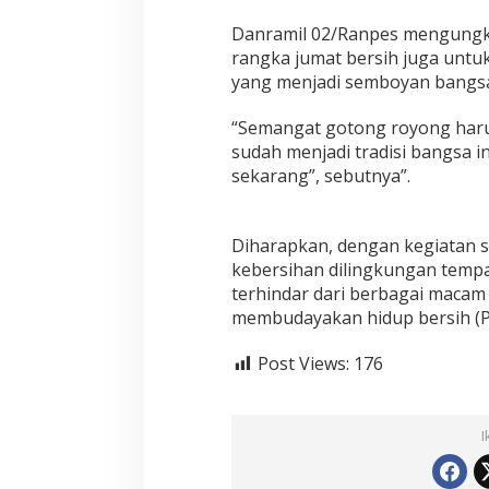
a
n
Danramil 02/Ranpes mengungkap
p
rangka jumat bersih juga un
e
yang menjadi semboyan bangsa
s
A
“Semangat gotong royong haru
j
a
sudah menjadi tradisi bangsa 
k
sekarang”, sebutnya”.
W
a
r
Diharapkan, dengan kegiatan s
g
a
kebersihan dilingkungan tempa
B
terhindar dari berbagai macam 
e
membudayakan hidup bersih (P
r
s
Post Views:
176
i
h
k
a
I
n
L
i