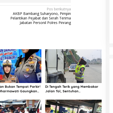
Pos berikutnya
AKBP Bambang Suharyono, Pimpin
Pelantikan Pejabat dan Serah Terima
Jabatan Personil Polres Pinrang
an Bukan Tempat Parkir!
Di Tengah Terik yang Membakar
Dharmawati Gaungkan
Jalan Tol, Sentuhan
selamatan, Satu
Kemanusiaan Kompol
n Bisa Berujung Maut
Dharmawati Sejukkan Hati Para
Sopir Truk