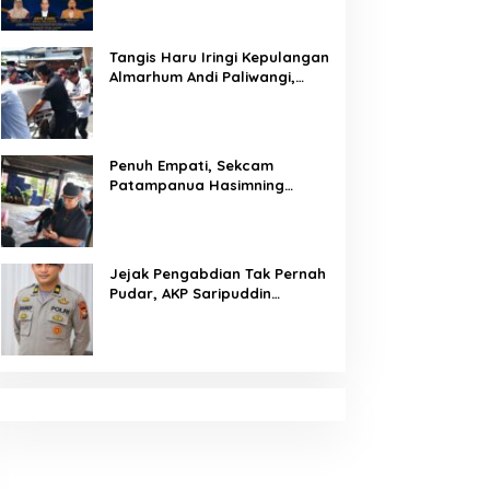
Sinergi Polisi dan Media
Tangis Haru Iringi Kepulangan
Almarhum Andi Paliwangi,
Camat Patampanua
Muhammad Ja’far Turun
Langsung Mengangkat
Jenazah di Rumah Duka
Penuh Empati, Sekcam
Patampanua Hasimning
Melayat ke Rumah Duka Andi
Paliwangi, Hadir Menguatkan
Keluarga Yang Berduka
Jejak Pengabdian Tak Pernah
Pudar, AKP Saripuddin
Tinggalkan Polres Barru
dengan Segudang Prestasi,
Kini Mengemban Amanah
Baru di Bidpropam Polda
Sulsel