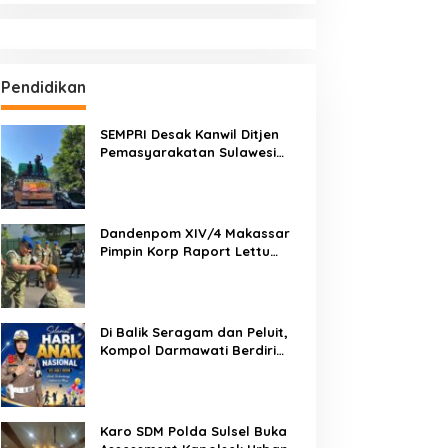
Pendidikan
SEMPRI Desak Kanwil Ditjen
Pemasyarakatan Sulawesi
Selatan Lakukan Reformasi
Total Tata Kelola
Pemasyarakatan
Dandenpom XIV/4 Makassar
Pimpin Korp Raport Lettu
Cpm Mansyur, Tegaskan
Prajurit Harus Loyal dan
Berintegritas
Di Balik Seragam dan Peluit,
Kompol Darmawati Berdiri
untuk Masa Depan Bangsa:
Hari Anak Nasional 2026 Jadi
Seruan Lindungi Generasi
Indonesia
Karo SDM Polda Sulsel Buka