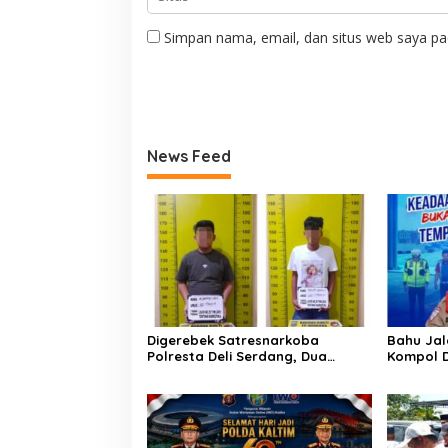
Simpan nama, email, dan situs web saya pa
News Feed
Digerebek Satresnarkoba
Bahu Jal
Polresta Deli Serdang, Dua
Kompol 
Pengedar Sabu di Pagar Merbau
Pesan Ke
Dibekuk
Kelalaia