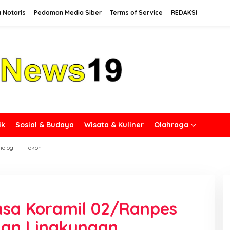
 Notaris
Pedoman Media Siber
Terms of Service
REDAKSI
ik
Sosial & Budaya
Wisata & Kuliner
Olahraga
nologi
Tokoh
nsa Koramil 02/Ranpes
kan Lingkungan