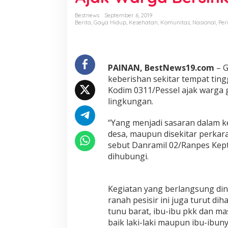
B
e
Bestnews
September 6, 2019
r
Berita
,
Gaya Hidup
,
Kesehatan
,
Komunitas
,
Nasional
,
Per
s
i
h
,
PAINAN, BestNews19.com
– G
B
a
keberishan sekitar tempat ting
b
Kodim 0311/Pessel ajak warga 
i
lingkungan.
n
s
“Yang menjadi sasaran dalam kegi
a
K
desa, maupun disekitar perka
o
sebut Danramil 02/Ranpes Kept
r
dihubungi.
a
m
i
l
Kegiatan yang berlangsung din
0
ranah pesisir ini juga turut di
2
tunu barat, ibu-ibu pkk dan ma
/
baik laki-laki maupun ibu-ibuny
R