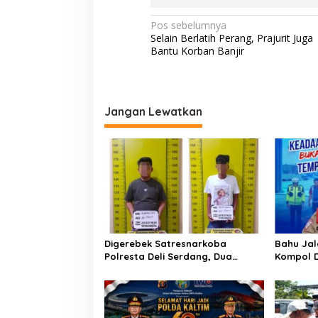
n
g
N
Pos sebelumnya
k
Selain Berlatih Perang, Prajurit Juga
a
u
Bantu Korban Banjir
n
v
g
i
a
n
g
Jangan Lewatkan
a
s
i
p
o
s
Digerebek Satresnarkoba
Bahu Jal
Polresta Deli Serdang, Dua
Kompol 
Pengedar Sabu di Pagar Merbau
Pesan Ke
Dibekuk
Kelalaia