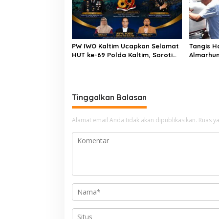
PW IWO Kaltim Ucapkan Selamat
Tangis H
HUT ke-69 Polda Kaltim, Soroti
Almarhum
Pentingnya Sinergi Polisi dan
Patampa
Media
Turun L
Jenazah 
Tinggalkan Balasan
Alamat email Anda tidak akan dipublikasikan.
Ruas ya