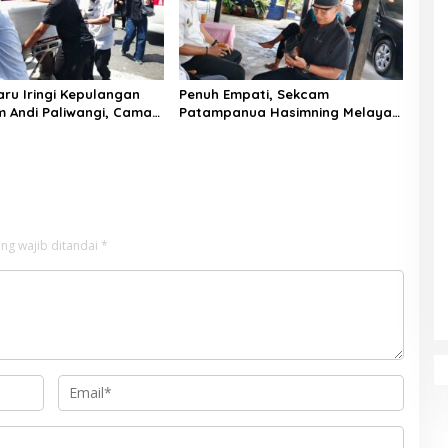
aru Iringi Kepulangan
Penuh Empati, Sekcam
 Andi Paliwangi, Camat
Patampanua Hasimning Melayat
nua Muhammad Ja’far
ke Rumah Duka Andi Paliwangi,
angsung Mengangkat
Hadir Menguatkan Keluarga
di Rumah Duka
Yang Berduka
ng wajib ditandai
*