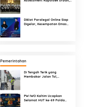
Assessment Kapolsek Urban,
Kompetensi Jadi Penentu
Diklat Paralegal Online Siap
Digelar, Kesempatan Emas
Tingkatkan Kompetensi
Bantuan Hukum dan Advokasi
Pemerintahan
Di Tengah Terik yang
Membakar Jalan Tol,
Sentuhan Kemanusiaan
Kompol Dharmawati Sejukkan
Hati Para Sopir Truk
PW IWO Kaltim Ucapkan
Selamat HUT ke-69 Polda
Kaltim, Soroti Pentingnya