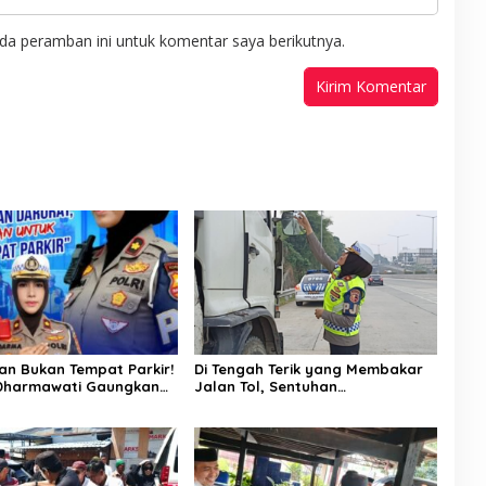
da peramban ini untuk komentar saya berikutnya.
an Bukan Tempat Parkir!
Di Tengah Terik yang Membakar
Dharmawati Gaungkan
Jalan Tol, Sentuhan
selamatan, Satu
Kemanusiaan Kompol
n Bisa Berujung Maut
Dharmawati Sejukkan Hati Para
Sopir Truk