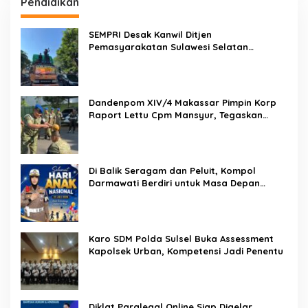
Pendidikan
SEMPRI Desak Kanwil Ditjen
Pemasyarakatan Sulawesi Selatan
Lakukan Reformasi Total Tata Kelola
Pemasyarakatan
Dandenpom XIV/4 Makassar Pimpin Korp
Raport Lettu Cpm Mansyur, Tegaskan
Prajurit Harus Loyal dan Berintegritas
Di Balik Seragam dan Peluit, Kompol
Darmawati Berdiri untuk Masa Depan
Bangsa: Hari Anak Nasional 2026 Jadi
Seruan Lindungi Generasi Indonesia
Karo SDM Polda Sulsel Buka Assessment
Kapolsek Urban, Kompetensi Jadi Penentu
Diklat Paralegal Online Siap Digelar,