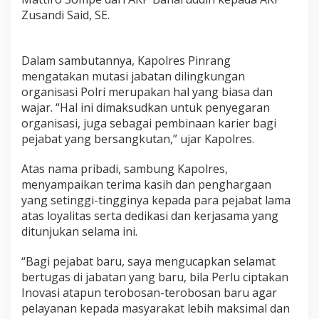
d
Zusandi Said, SE.
a
n
S
Dalam sambutannya, Kapolres Pinrang
e
r
mengatakan mutasi jabatan dilingkungan
a
organisasi Polri merupakan hal yang biasa dan
h
wajar. “Hal ini dimaksudkan untuk penyegaran
T
organisasi, juga sebagai pembinaan karier bagi
e
r
pejabat yang bersangkutan,” ujar Kapolres.
i
m
Atas nama pribadi, sambung Kapolres,
a
menyampaikan terima kasih dan penghargaan
J
yang setinggi-tingginya kepada para pejabat lama
a
b
atas loyalitas serta dedikasi dan kerjasama yang
a
ditunjukan selama ini.
t
a
“Bagi pejabat baru, saya mengucapkan selamat
n
bertugas di jabatan yang baru, bila Perlu ciptakan
P
e
Inovasi atapun terobosan-terobosan baru agar
r
pelayanan kepada masyarakat lebih maksimal dan
s