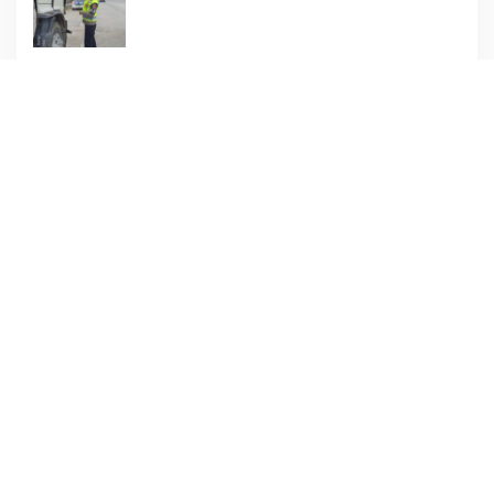
Dharmawati Sejukkan Hati Para Sopir Truk
PW IWO Kaltim Ucapkan Selamat HUT ke-
69 Polda Kaltim, Soroti Pentingnya Sinergi
Polisi dan Media
Tangis Haru Iringi Kepulangan Almarhum
Andi Paliwangi, Camat Patampanua
Muhammad Ja’far Turun Langsung
Mengangkat Jenazah di Rumah Duka