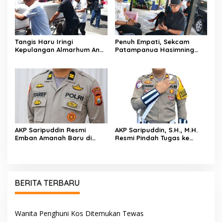
Tangis Haru Iringi
Penuh Empati, Sekcam
Kepulangan Almarhum Andi
Patampanua Hasimning
Paliwangi, Camat
Melayat ke Rumah Duka
Patampanua Muhammad
Andi Paliwangi, Hadir
Ja’far Turun Langsung
Menguatkan Keluarga Yang
Mengangkat Jenazah di
Berduka
Rumah Duka
AKP Saripuddin Resmi
AKP Saripuddin, S.H., M.H.
Emban Amanah Baru di
Resmi Pindah Tugas ke
Bidpropam Polda Sulsel,
Bidpropam Polda Sulsel
Tinggalkan Jejak
Pengabdian di Polres Barru
BERITA TERBARU
Wanita Penghuni Kos Ditemukan Tewas