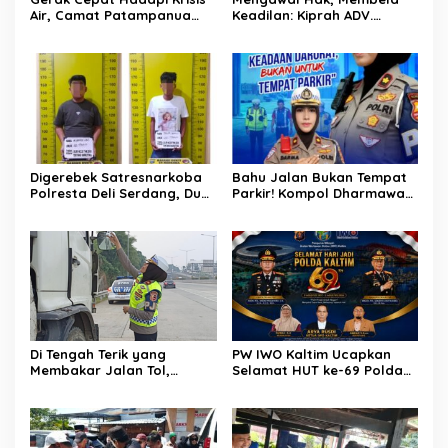
Air, Camat Patampanua
Keadilan: Kiprah ADV.
Temui Manajemen PLTM
Sugiyono Bersama Rumah
Demi Selamatkan Ribuan
Solusi
Hektare Sawah Warga
Digerebek Satresnarkoba
Bahu Jalan Bukan Tempat
Polresta Deli Serdang, Dua
Parkir! Kompol Dharmawati
Pengedar Sabu di Pagar
Gaungkan Pesan
Merbau Dibekuk
Keselamatan, Satu
Kelalaian Bisa Berujung
Maut
Di Tengah Terik yang
PW IWO Kaltim Ucapkan
Membakar Jalan Tol,
Selamat HUT ke-69 Polda
Sentuhan Kemanusiaan
Kaltim, Soroti Pentingnya
Kompol Dharmawati
Sinergi Polisi dan Media
Sejukkan Hati Para Sopir
Truk