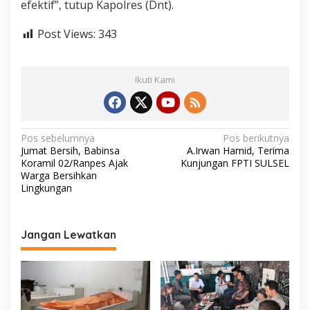
efektif”, tutup Kapolres (Dnt).
o
n
Post Views:
343
i
l
P
o
Ikuti Kami
l
r
e
s
P
N
Pos sebelumnya
Pos berikutnya
i
Jumat Bersih, Babinsa
A.Irwan Hamid, Terima
a
n
Koramil 02/Ranpes Ajak
Kunjungan FPTI SULSEL
r
v
Warga Bersihkan
a
Lingkungan
i
n
g
g
a
Jangan Lewatkan
s
i
p