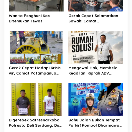
o
s
Wanita Penghuni Kos
Gerak Cepat Selamatkan
Ditemukan Tewas
Sawah! Camat
Patampanua Gandeng
Kementerian Bahas Solusi
Debit Air Irigasi Watang
Sawitto Menulis
Gerak Cepat Hadapi Krisis
Mengawal Hak, Membela
Air, Camat Patampanua
Keadilan: Kiprah ADV.
Temui Manajemen PLTM
Sugiyono Bersama Rumah
Demi Selamatkan Ribuan
Solusi
Hektare Sawah Warga
Digerebek Satresnarkoba
Bahu Jalan Bukan Tempat
Polresta Deli Serdang, Dua
Parkir! Kompol Dharmawati
Pengedar Sabu di Pagar
Gaungkan Pesan