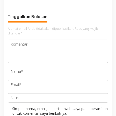
Merbau Dibekuk
Keselamatan, Satu
Kelalaian Bisa Berujung
Maut
Tinggalkan Balasan
Alamat email Anda tidak akan dipublikasikan.
Ruas yang wajib
ditandai
*
Simpan nama, email, dan situs web saya pada peramban
ini untuk komentar saya berikutnya.