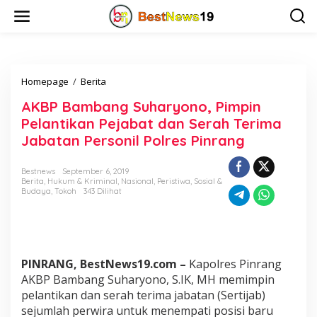
L
e
w
a
t
i
Homepage
/
Berita
A
k
K
e
AKBP Bambang Suharyono, Pimpin
B
k
P
o
Pelantikan Pejabat dan Serah Terima
B
n
Jabatan Personil Polres Pinrang
a
t
m
e
b
n
Bestnews
September 6, 2019
Berita
,
Hukum & Kriminal
,
Nasional
,
Peristiwa
,
Sosial &
a
Budaya
,
Tokoh
343 Dilihat
n
g
S
u
h
a
PINRANG, BestNews19.com –
Kapolres Pinrang
r
AKBP Bambang Suharyono, S.IK, MH memimpin
y
pelantikan dan serah terima jabatan (Sertijab)
o
sejumlah perwira untuk menempati posisi baru
n