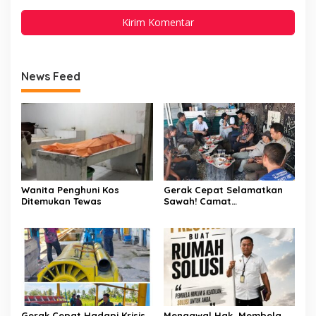
News Feed
Wanita Penghuni Kos
Gerak Cepat Selamatkan
Ditemukan Tewas
Sawah! Camat
Patampanua Gandeng
Kementerian Bahas Solusi
Debit Air Irigasi Watang
Sawitto Menulis
Gerak Cepat Hadapi Krisis
Mengawal Hak, Membela