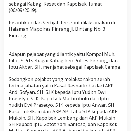
o
sebagai Kabag, Kasat dan Kapolsek, Jumat
,
(06/09/2019).
P
i
Pelantikan dan Sertijab tersebut dilaksanakan di
m
Halaman Mapolres Pinrang Jl. Bintang No. 3
p
i
Pinrang.
n
P
e
Adapun pejabat yang dilantik yaitu Kompol Muh.
l
Rifai, S.Pd sebagai Kabag Ren Polres Pinrang, dan
a
n
Iptu Akbar, SH, menjabat sebagai Kapolsek Cempa.
t
i
Sedangkan pejabat yang melaksanakan serah
k
terima jabatan yaitu Kasat Resnarkoba dari AKP
a
Andi Sofyan, SH, S.IK kepada Iptu Yudith Dwi
n
P
Prasetyo, S.IK, Kapolsek Mattirobulu dari Iptu
e
Yudith Dwi Prasetyo, S.IK kepada Iptu Anwar, SH,
j
Kasat Intelkam dari AKP AB. Laba S.IP kepada AKP
a
Muksin, SH, Kapolsek Lembang dari AKP Muksin,
b
SH kepada Iptu Gatot Yani Santosa, dan Kapolsek
a
t
Mattiro Sompe dari AKP Baharuddin kepada AKP