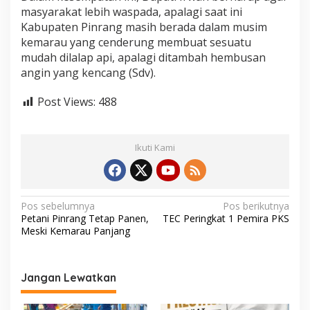
k
masyarakat lebih waspada, apalagi saat ini
a
Kabupaten Pinrang masih berada dalam musim
r
kemarau yang cenderung membuat sesuatu
mudah dilalap api, apalagi ditambah hembusan
angin yang kencang (Sdv).
Post Views:
488
Ikuti Kami
N
Pos sebelumnya
Pos berikutnya
Petani Pinrang Tetap Panen,
TEC Peringkat 1 Pemira PKS
a
Meski Kemarau Panjang
v
i
Jangan Lewatkan
g
a