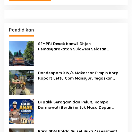
Pendidikan
SEMPRI Desak Kanwil Ditjen
Pemasyarakatan Sulawesi Selatan
Lakukan Reformasi Total Tata Kelola
Pemasyarakatan
Dandenpom XIV/4 Makassar Pimpin Korp
Raport Lettu Cpm Mansyur, Tegaskan
Prajurit Harus Loyal dan Berintegritas
Di Balik Seragam dan Peluit, Kompol
Darmawati Berdiri untuk Masa Depan
Bangsa: Hari Anak Nasional 2026 Jadi
Seruan Lindungi Generasi Indonesia
Karo SDM Polda Sulsel Buka Assessment