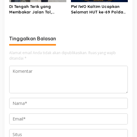
Di Tengah Terik yang
PW IWO Kaltim Ucapkan
Membakar Jalan Tol,
Selamat HUT ke-69 Polda
Sentuhan Kemanusiaan
Kaltim, Soroti Pentingnya
Kompol Dharmawati
Sinergi Polisi dan Media
Sejukkan Hati Para Sopir
Truk
Tinggalkan Balasan
Alamat email Anda tidak akan dipublikasikan.
Ruas yang wajib
ditandai
*