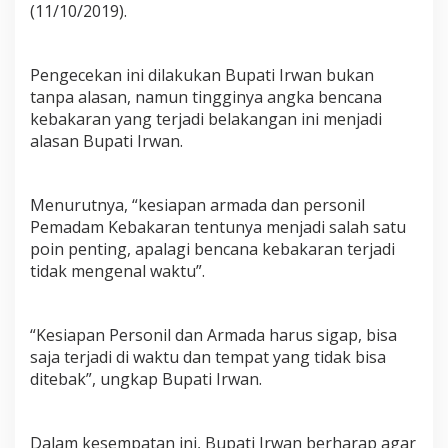
(11/10/2019).
n
g
C
e
Pengecekan ini dilakukan Bupati Irwan bukan
k
tanpa alasan, namun tingginya angka bencana
A
kebakaran yang terjadi belakangan ini menjadi
r
m
alasan Bupati Irwan.
a
d
a
Menurutnya, “kesiapan armada dan personil
d
Pemadam Kebakaran tentunya menjadi salah satu
a
n
poin penting, apalagi bencana kebakaran terjadi
P
tidak mengenal waktu”.
e
r
s
“Kesiapan Personil dan Armada harus sigap, bisa
o
n
saja terjadi di waktu dan tempat yang tidak bisa
i
ditebak”, ungkap Bupati Irwan.
l
D
a
Dalam kesempatan ini, Bupati Irwan berharap agar
m