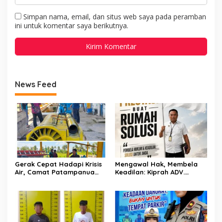
Simpan nama, email, dan situs web saya pada peramban
ini untuk komentar saya berikutnya.
News Feed
Gerak Cepat Hadapi Krisis
Mengawal Hak, Membela
Air, Camat Patampanua
Keadilan: Kiprah ADV.
Temui Manajemen PLTM
Sugiyono Bersama Rumah
Demi Selamatkan Ribuan
Solusi
Hektare Sawah Warga