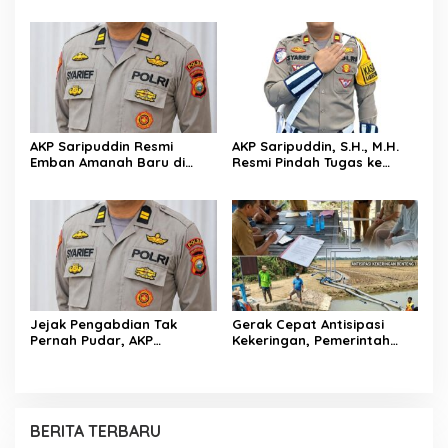
Paliwangi, Camat
Melayat ke Rumah Duka
Patampanua Muhammad
Andi Paliwangi, Hadir
Ja’far Turun Langsung
Menguatkan Keluarga Yang
Mengangkat Jenazah di
Berduka
Rumah Duka
AKP Saripuddin Resmi
AKP Saripuddin, S.H., M.H.
Emban Amanah Baru di
Resmi Pindah Tugas ke
Bidpropam Polda Sulsel,
Bidpropam Polda Sulsel
Tinggalkan Jejak
Pengabdian di Polres Barru
Jejak Pengabdian Tak
Gerak Cepat Antisipasi
Pernah Pudar, AKP
Kekeringan, Pemerintah
Saripuddin Tinggalkan
Kecamatan Patampanua
Polres Barru dengan
dan Kelurahan Benteng
Segudang Prestasi, Kini
Selamatkan Sawah Warga
Mengemban Amanah Baru
di Bidpropam Polda Sulsel
BERITA TERBARU