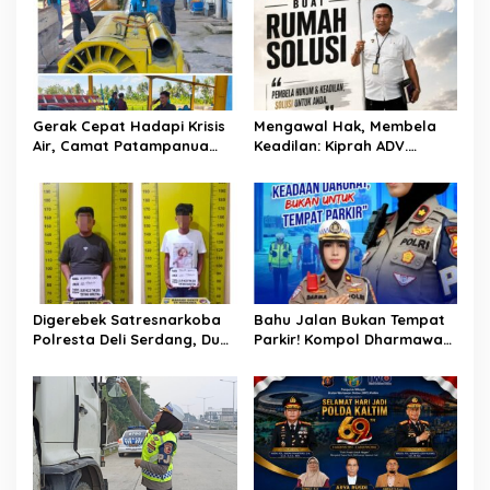
s
i
p
o
Gerak Cepat Hadapi Krisis
Mengawal Hak, Membela
s
Air, Camat Patampanua
Keadilan: Kiprah ADV.
Temui Manajemen PLTM
Sugiyono Bersama Rumah
Demi Selamatkan Ribuan
Solusi
Hektare Sawah Warga
Digerebek Satresnarkoba
Bahu Jalan Bukan Tempat
Polresta Deli Serdang, Dua
Parkir! Kompol Dharmawati
Pengedar Sabu di Pagar
Gaungkan Pesan
Merbau Dibekuk
Keselamatan, Satu
Kelalaian Bisa Berujung
Maut