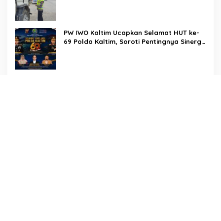
Dharmawati Sejukkan Hati Para Sopir Truk
PW IWO Kaltim Ucapkan Selamat HUT ke-
69 Polda Kaltim, Soroti Pentingnya Sinergi
Polisi dan Media
Tangis Haru Iringi Kepulangan Almarhum
Andi Paliwangi, Camat Patampanua
Muhammad Ja’far Turun Langsung
Mengangkat Jenazah di Rumah Duka
Penuh Empati, Sekcam Patampanua
Hasimning Melayat ke Rumah Duka Andi
Paliwangi, Hadir Menguatkan Keluarga
Yang Berduka