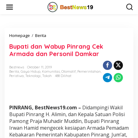
L
e
w
a
t
i
Homepage
/
Berita
B
k
u
e
Bupati dan Wabup Pinrang Cek
p
k
a
o
Armada dan Personil Damkar
t
n
i
t
Bestnews
Oktober 11, 2019
d
e
Berita
,
Gaya Hidup
,
Komunitas
,
Otomatif
,
Pemerintahan
,
a
n
Peristiwa
,
Teknologi
,
Tokoh
488 Dilihat
n
W
a
b
u
PINRANG, BestNews19.com –
Didampingi Wakil
p
P
Bupati Pinrang H. Alimin, dan Kepala Satuan Polisi
i
Pamong Praja Muhadir Muddin, Bupati Pinrang
n
Irwan Hamid mengecek kesiapan Armada Pemadam
r
Kebakaran Pemerintah Kabupaten Pinrang. Jum’at,
a