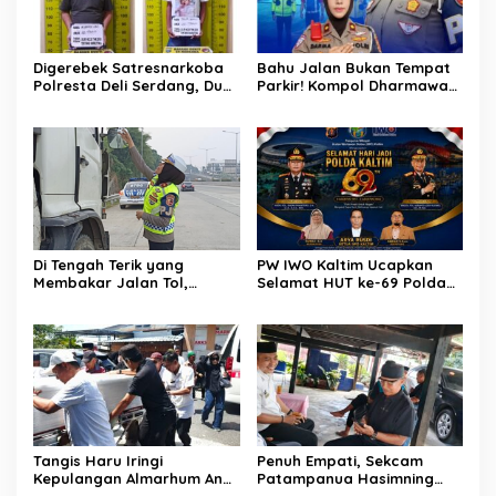
Digerebek Satresnarkoba
Bahu Jalan Bukan Tempat
Polresta Deli Serdang, Dua
Parkir! Kompol Dharmawati
Pengedar Sabu di Pagar
Gaungkan Pesan
Merbau Dibekuk
Keselamatan, Satu
Kelalaian Bisa Berujung
Maut
Di Tengah Terik yang
PW IWO Kaltim Ucapkan
Membakar Jalan Tol,
Selamat HUT ke-69 Polda
Sentuhan Kemanusiaan
Kaltim, Soroti Pentingnya
Kompol Dharmawati
Sinergi Polisi dan Media
Sejukkan Hati Para Sopir
Truk
Tangis Haru Iringi
Penuh Empati, Sekcam
Kepulangan Almarhum Andi
Patampanua Hasimning