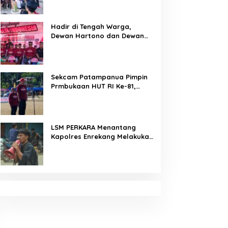
Arahan Tegas Dibumbui
Canda, Semua Fokus
Mendengar!
Hadir di Tengah Warga,
Dewan Hartono dan Dewan
Hilman Beri Dukungan Penuh
Puncak Perayaan HUT RI ke-
81 di Maccirinna
Sekcam Patampanua Pimpin
Prmbukaan HUT RI Ke-81,
Semangat Kemerdekaan
Berkobar di Maccirinna
LSM PERKARA Menantang
Kapolres Enrekang Melakukan
Penindakan Terhadap
Kelangkaan Dan Lonjakan
Harga gas elpiji 3 kg Di
Kabupaten Enrekang