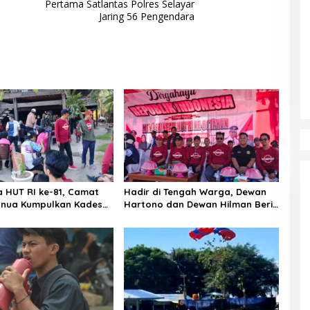
Pertama Satlantas Polres Selayar
Jaring 56 Pengendara
a HUT RI ke-81, Camat
Hadir di Tengah Warga, Dewan
nua Kumpulkan Kades
Hartono dan Dewan Hilman Beri
h: Arahan Tegas
Dukungan Penuh Puncak
 Canda, Semua Fokus
Perayaan HUT RI ke-81 di
ar!
Maccirinna