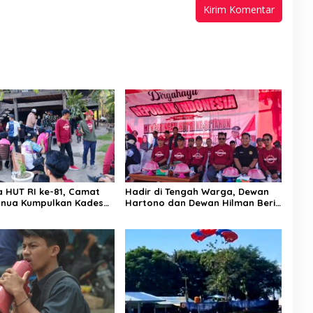
a HUT RI ke-81, Camat
Hadir di Tengah Warga, Dewan
nua Kumpulkan Kades
Hartono dan Dewan Hilman Beri
h: Arahan Tegas
Dukungan Penuh Puncak
 Canda, Semua Fokus
Perayaan HUT RI ke-81 di
ar!
Maccirinna