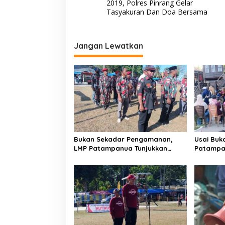
a
2019, Polres Pinrang Gelar
h
v
Tasyakuran Dan Doa Bersama
i
g
Jangan Lewatkan
a
s
i
p
o
s
Bukan Sekadar Pengamanan,
Usai Buk
LMP Patampanua Tunjukkan
Patampa
Wajah Sinergitas di Pembukaan
dan Lura
HUT RI ke-81
Dibumbui
Mendeng