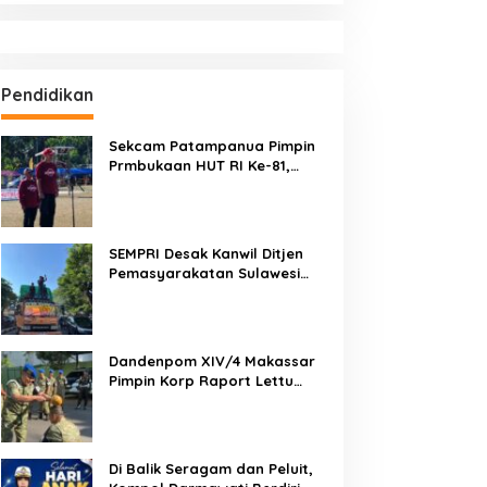
Pendidikan
Sekcam Patampanua Pimpin
Prmbukaan HUT RI Ke-81,
Semangat Kemerdekaan
Berkobar di Maccirinna
SEMPRI Desak Kanwil Ditjen
Pemasyarakatan Sulawesi
Selatan Lakukan Reformasi
Total Tata Kelola
Pemasyarakatan
Dandenpom XIV/4 Makassar
Pimpin Korp Raport Lettu
Cpm Mansyur, Tegaskan
Prajurit Harus Loyal dan
Berintegritas
Di Balik Seragam dan Peluit,