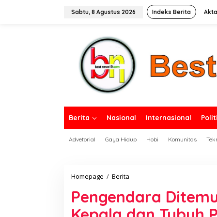
L
e
Sabtu, 8 Agustus 2026
Indeks Berita
Akta
w
a
tutup
t
i
k
e
k
o
n
t
e
n
Berita
Nasional
Internasional
Polit
Advetorial
Gaya Hidup
Hobi
Komunitas
Tek
Homepage
/
Berita
P
e
Pengendara Ditemuk
n
g
Kepala dan Tubuh P
e