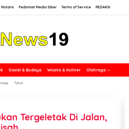
 Notaris
Pedoman Media Siber
Terms of Service
REDAKSI
ik
Sosial & Budaya
Wisata & Kuliner
Olahraga
nologi
Tokoh
an Tergeletak Di Jalan,
isah