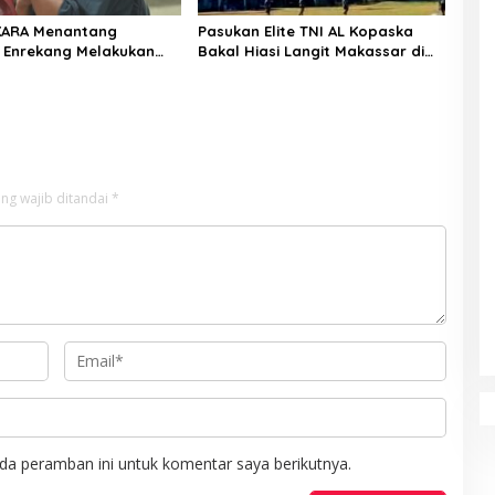
KARA Menantang
Pasukan Elite TNI AL Kopaska
 Enrekang Melakukan
Bakal Hiasi Langit Makassar di
an Terhadap
Event NBOD Kodaeral VI
an Dan Lonjakan Harga
i 3 kg Di Kabupaten
g
ng wajib ditandai
*
da peramban ini untuk komentar saya berikutnya.