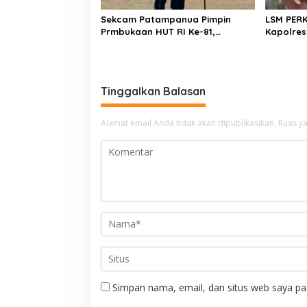
Sekcam Patampanua Pimpin
LSM PER
Prmbukaan HUT RI Ke-81,
Kapolres
Semangat Kemerdekaan
Penindak
Berkobar di Maccirinna
Kelangka
gas elpij
Enrekan
Tinggalkan Balasan
Alamat email Anda tidak akan dipublikasikan.
Ruas ya
Simpan nama, email, dan situs web saya pa