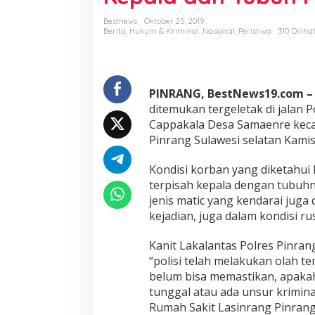
n
d
Bestnews
Oktober 25, 2019
a
Berita
,
Hukum & Kriminal
,
Nasional
,
Peristiwa
310 Diliha
r
a
D
i
PINRANG, BestNews19.com 
t
e
ditemukan tergeletak di jalan
m
Cappakala Desa Samaenre kec
u
Pinrang Sulawesi selatan Kami
k
a
Kondisi korban yang diketahui
n
T
terpisah kepala dengan tubuh
e
jenis matic yang kendarai juga 
r
kejadian, juga dalam kondisi ru
g
e
Kanit Lakalantas Polres Pinra
l
e
“polisi telah melakukan olah te
t
belum bisa memastikan, apakah 
a
tunggal atau ada unsur kriminal 
k
Rumah Sakit Lasinrang Pinrang
D