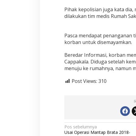
i
J
Pihak kepolisian juga kata dia
a
dilakukan tim medis Rumah Sa
l
a
n
Pasca mendapat penanganan ti
,
K
korban untuk disemayamkan.
e
p
Beredar Informasi, korban memi
a
Cappakala. Diduga setelah kem
l
menuju ke rumahnya, namun me
a
d
a
Post Views:
310
n
T
u
b
I
u
h
P
i
N
Pos sebelumnya
s
Usai Operasi Mantap Brata 2018-
a