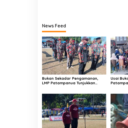
News Feed
Bukan Sekadar Pengamanan,
Usai Buk
LMP Patampanua Tunjukkan
Patampa
Wajah Sinergitas di Pembukaan
dan Lura
HUT RI ke-81
Dibumbui
Mendeng