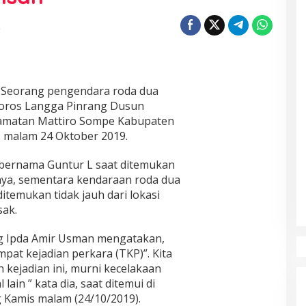
t
–
Seorang pengendara roda dua
 Poros Langga Pinrang Dusun
amatan Mattiro Sompe Kabupaten
s malam 24 Oktober 2019.
 bernama Guntur L saat ditemukan
nya, sementara kendaraan roda dua
ditemukan tidak jauh dari lokasi
sak.
ng Ipda Amir Usman mengatakan,
mpat kejadian perkara (TKP)”. Kita
kejadian ini, murni kecelakaan
lain ” kata dia, saat ditemui di
 Kamis malam (24/10/2019).