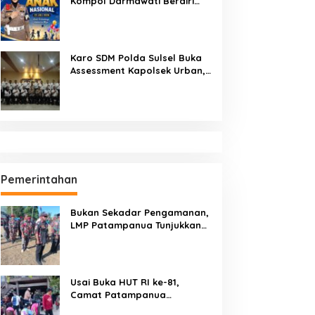
Kompol Darmawati Berdiri
untuk Masa Depan Bangsa:
Hari Anak Nasional 2026 Jadi
Seruan Lindungi Generasi
Indonesia
Karo SDM Polda Sulsel Buka
Assessment Kapolsek Urban,
Kompetensi Jadi Penentu
Pemerintahan
Bukan Sekadar Pengamanan,
LMP Patampanua Tunjukkan
Wajah Sinergitas di
Pembukaan HUT RI ke-81
Usai Buka HUT RI ke-81,
Camat Patampanua
Kumpulkan Kades dan Lurah: