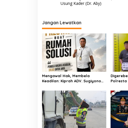
a
Usung Kader (Dr. Aby)
v
i
Jangan Lewatkan
g
a
s
i
p
o
s
Mengawal Hak, Membela
Digerebe
Keadilan: Kiprah ADV. Sugiyono
Polresta
Bersama Rumah Solusi
Pengedar
Dibekuk