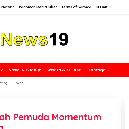
 Notaris
Pedoman Media Siber
Terms of Service
REDAKSI
ik
Sosial & Budaya
Wisata & Kuliner
Olahraga
nologi
Tokoh
mpah Pemuda Momentum
a