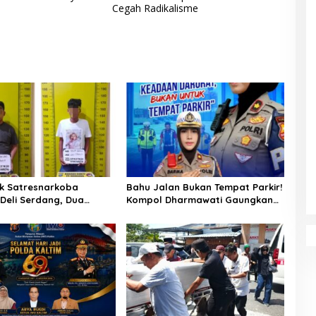
Cegah Radikalisme
k Satresnarkoba
Bahu Jalan Bukan Tempat Parkir!
 Deli Serdang, Dua
Kompol Dharmawati Gaungkan
 Sabu di Pagar Merbau
Pesan Keselamatan, Satu
Kelalaian Bisa Berujung Maut