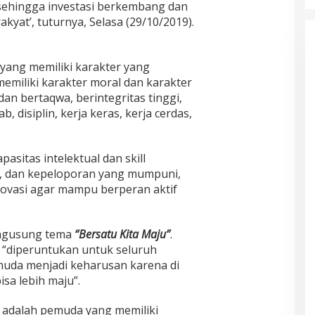
sehingga investasi berkembang dan
yat’, tuturnya, Selasa (29/10/2019).
yang memiliki karakter yang
miliki karakter moral dan karakter
an bertaqwa, berintegritas tinggi,
, disiplin, kerja keras, kerja cerdas,
asitas intelektual dan skill
, dan kepeloporan yang mumpuni,
novasi agar mampu berperan aktif
engusung tema
“Bersatu Kita Maju”
.
 “diperuntukan untuk seluruh
muda menjadi keharusan karena di
sa lebih maju”.
 adalah pemuda yang memiliki