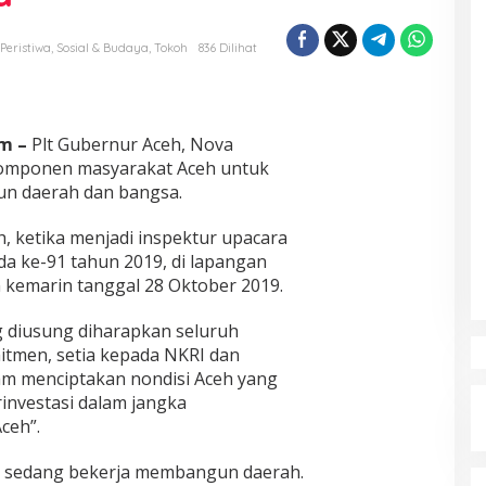
Peristiwa
,
Sosial & Budaya
,
Tokoh
836 Dilihat
om –
Plt Gubernur Aceh, Nova
komponen masyarakat Aceh untuk
n daerah dan bangsa.
h, ketika menjadi inspektur upacara
a ke-91 tahun 2019, di lapangan
 kemarin tanggal 28 Oktober 2019.
 diusung diharapkan seluruh
tmen, setia kepada NKRI dan
m menciptakan nondisi Aceh yang
investasi dalam jangka
ceh”.
g sedang bekerja membangun daerah.