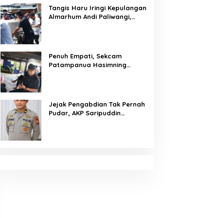
Tangis Haru Iringi Kepulangan
Almarhum Andi Paliwangi,
Camat Patampanua
Muhammad Ja’far Turun
Langsung Mengangkat
Jenazah di Rumah Duka
Penuh Empati, Sekcam
Patampanua Hasimning
Melayat ke Rumah Duka Andi
Paliwangi, Hadir Menguatkan
Keluarga Yang Berduka
Jejak Pengabdian Tak Pernah
Pudar, AKP Saripuddin
Tinggalkan Polres Barru
dengan Segudang Prestasi,
Kini Mengemban Amanah
Baru di Bidpropam Polda
Sulsel