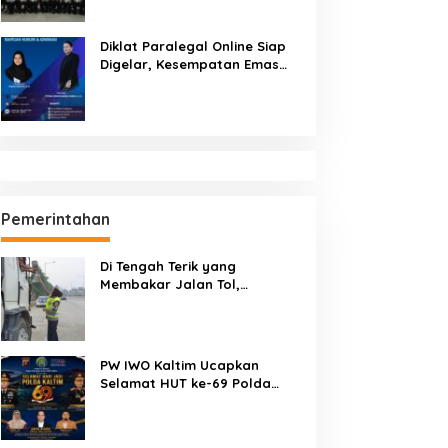
Diklat Paralegal Online Siap
Digelar, Kesempatan Emas
Tingkatkan Kompetensi
Bantuan Hukum dan Advokasi
Pemerintahan
Di Tengah Terik yang
Membakar Jalan Tol,
Sentuhan Kemanusiaan
Kompol Dharmawati Sejukkan
Hati Para Sopir Truk
PW IWO Kaltim Ucapkan
Selamat HUT ke-69 Polda
Kaltim, Soroti Pentingnya
Sinergi Polisi dan Media