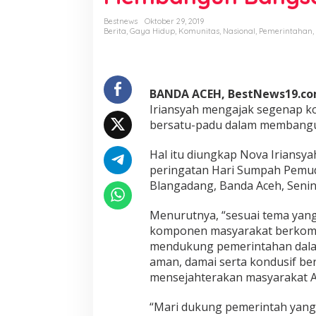
b
e
Bestnews
Oktober 29, 2019
r
Berita
,
Gaya Hidup
,
Komunitas
,
Nasional
,
Pemerintahan
,
n
u
r
:
BANDA ACEH, BestNews19.c
S
u
Iriansyah mengajak segenap 
m
bersatu-padu dalam membangu
p
a
Hal itu diungkap Nova Iriansya
h
peringatan Hari Sumpah Pemud
P
e
Blangadang, Banda Aceh, Senin
m
u
Menurutnya, “sesuai tema yang
d
komponen masyarakat berkomi
a
mendukung pemerintahan dala
M
o
aman, damai serta kondusif ber
m
mensejahterakan masyarakat A
e
n
“Mari dukung pemerintah yan
t