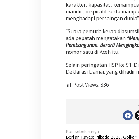
karakter, kapasitas, kemampuan 
mandiri, inspiratif serta mam
menghadapi persaingan dunia”
“Suara pemuda kerap diasumsik
ada pepatah mengatakan
“Meng
Pembangunan, Berarti Mengingkar
nomor satu di Aceh itu.
Selain peringatan HSP ke 91. D
Deklarasi Damai, yang dihadiri 
Post Views:
836
I
N
Pos sebelumnya
Berlian Rayes: Pilkada 2020, Golkar