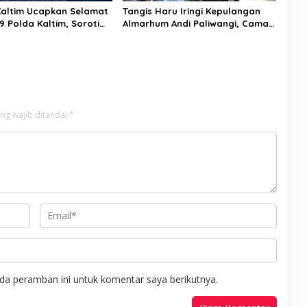
altim Ucapkan Selamat
Tangis Haru Iringi Kepulangan
9 Polda Kaltim, Soroti
Almarhum Andi Paliwangi, Camat
a Sinergi Polisi dan
Patampanua Muhammad Ja’far
Turun Langsung Mengangkat
Jenazah di Rumah Duka
ng wajib ditandai
*
da peramban ini untuk komentar saya berikutnya.