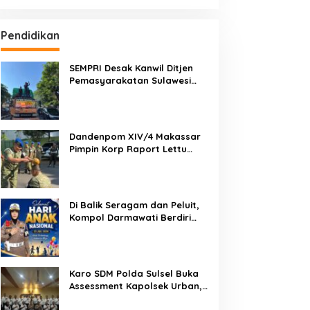
Pendidikan
SEMPRI Desak Kanwil Ditjen
Pemasyarakatan Sulawesi
Selatan Lakukan Reformasi
Total Tata Kelola
Pemasyarakatan
Dandenpom XIV/4 Makassar
Pimpin Korp Raport Lettu
Cpm Mansyur, Tegaskan
Prajurit Harus Loyal dan
Berintegritas
Di Balik Seragam dan Peluit,
Kompol Darmawati Berdiri
untuk Masa Depan Bangsa:
Hari Anak Nasional 2026 Jadi
Seruan Lindungi Generasi
Indonesia
Karo SDM Polda Sulsel Buka
Assessment Kapolsek Urban,
Kompetensi Jadi Penentu