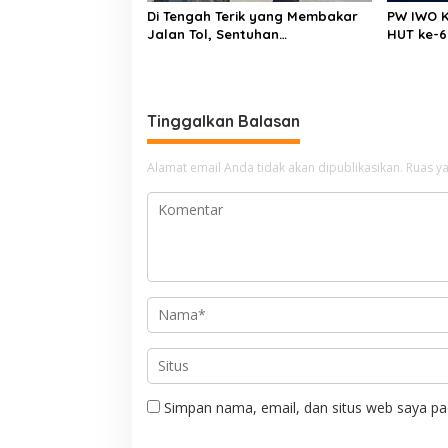
Di Tengah Terik yang Membakar
PW IWO K
Jalan Tol, Sentuhan
HUT ke-6
Kemanusiaan Kompol
Pentingny
Dharmawati Sejukkan Hati Para
Media
Sopir Truk
Tinggalkan Balasan
Alamat email Anda tidak akan dipublikasikan.
Ruas ya
Simpan nama, email, dan situs web saya pa