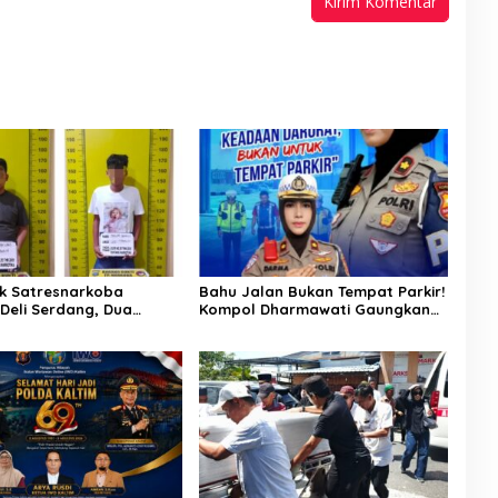
k Satresnarkoba
Bahu Jalan Bukan Tempat Parkir!
 Deli Serdang, Dua
Kompol Dharmawati Gaungkan
 Sabu di Pagar Merbau
Pesan Keselamatan, Satu
Kelalaian Bisa Berujung Maut