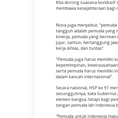
Kita dorong suasana kondusif 
u
m
membawa kesejahteraan bagi rak
M
e
m
Nova juga menyebut, “pemuda 
b
tangguh adalah pemuda yang me
a
n
kinerja, pemuda yang beriman d
g
jujur, santun, bertanggung jawab
u
kerja ikhlas, dan tuntas”.
n
B
“Pemuda juga harus memiliki kap
a
n
kepemimpinan, kewirausahaan
g
serta pemuda harus memiliki i
s
dalam kancah internasional”.
a
Secara nasional, HSP ke 91 m
sesungguhnya, kata Gubernur,
elemen bangsa, tetapi bagi pe
tangan pemuda lah Indonesia bi
“Pemuda untuk Indonesia maju