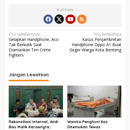
Ikuti Kami
N
Pos sebelumnya
Pos berikutnya
Gelapkan Handphone, Aco
Kasus Penjambretan
a
Tak Berkutik Saat
Handphone Oppo A1 Buat
v
Diamankan Tim Crime
Geger Warga Kota Benteng
Fighters
i
g
a
Jangan Lewatkan
s
i
p
o
s
Rekonsiliasi Internal, Andi
Wanita Penghuni Kos
Bau Malik Karaengta
Ditemukan Tewas