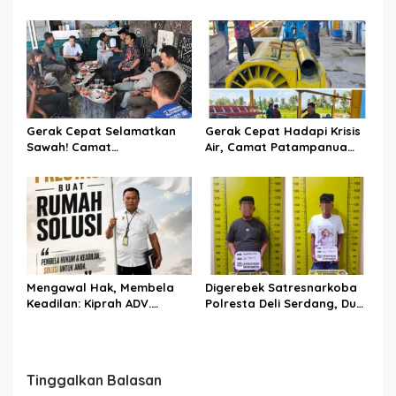
Tukkajanangngang Gelar
Pertemuan Darurat Tokoh
Adat Gowa
Gerak Cepat Selamatkan
Gerak Cepat Hadapi Krisis
Sawah! Camat
Air, Camat Patampanua
Patampanua Gandeng
Temui Manajemen PLTM
Kementerian Bahas Solusi
Demi Selamatkan Ribuan
Debit Air Irigasi Watang
Hektare Sawah Warga
Sawitto Menulis
Mengawal Hak, Membela
Digerebek Satresnarkoba
Keadilan: Kiprah ADV.
Polresta Deli Serdang, Dua
Sugiyono Bersama Rumah
Pengedar Sabu di Pagar
Solusi
Merbau Dibekuk
Tinggalkan Balasan