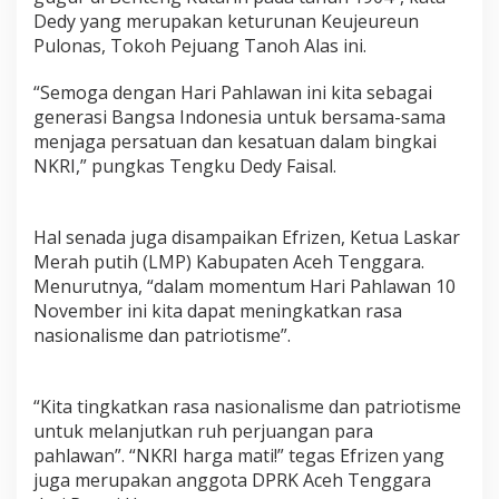
n
Dedy yang merupakan keturunan Keujeureun
a
Pulonas, Tokoh Pejuang Tanoh Alas ini.
h
L
“Semoga dengan Hari Pahlawan ini kita sebagai
u
p
generasi Bangsa Indonesia untuk bersama-sama
a
menjaga persatuan dan kesatuan dalam bingkai
k
NKRI,” pungkas Tengku Dedy Faisal.
a
n
S
e
Hal senada juga disampaikan Efrizen, Ketua Laskar
j
Merah putih (LMP) Kabupaten Aceh Tenggara.
a
Menurutnya, “dalam momentum Hari Pahlawan 10
r
November ini kita dapat meningkatkan rasa
a
nasionalisme dan patriotisme”.
h
“Kita tingkatkan rasa nasionalisme dan patriotisme
untuk melanjutkan ruh perjuangan para
pahlawan”. “NKRI harga mati!” tegas Efrizen yang
juga merupakan anggota DPRK Aceh Tenggara