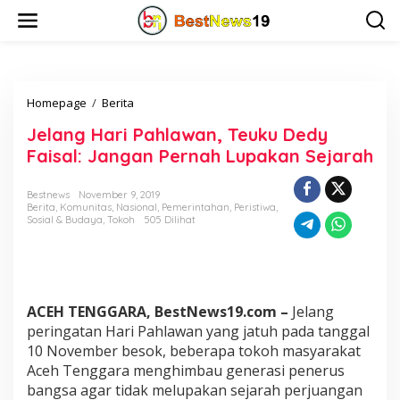
L
e
w
a
t
i
Homepage
/
Berita
J
k
e
e
Jelang Hari Pahlawan, Teuku Dedy
l
k
a
o
Faisal: Jangan Pernah Lupakan Sejarah
n
n
g
t
Bestnews
November 9, 2019
H
e
Berita
,
Komunitas
,
Nasional
,
Pemerintahan
,
Peristiwa
,
a
n
Sosial & Budaya
,
Tokoh
505 Dilihat
r
i
P
a
h
ACEH TENGGARA, BestNews19.com –
Jelang
l
a
peringatan Hari Pahlawan yang jatuh pada tanggal
w
10 November besok, beberapa tokoh masyarakat
a
Aceh Tenggara menghimbau generasi penerus
n
bangsa agar tidak melupakan sejarah perjuangan
,