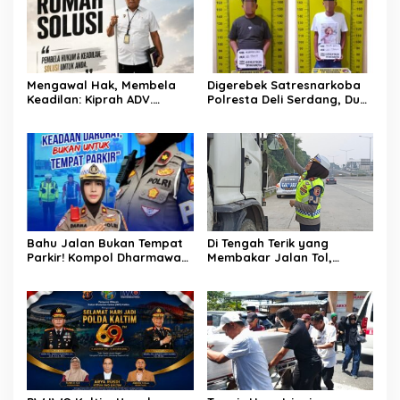
Mengawal Hak, Membela
Digerebek Satresnarkoba
Keadilan: Kiprah ADV.
Polresta Deli Serdang, Dua
Sugiyono Bersama Rumah
Pengedar Sabu di Pagar
Solusi
Merbau Dibekuk
Bahu Jalan Bukan Tempat
Di Tengah Terik yang
Parkir! Kompol Dharmawati
Membakar Jalan Tol,
Gaungkan Pesan
Sentuhan Kemanusiaan
Keselamatan, Satu
Kompol Dharmawati
Kelalaian Bisa Berujung
Sejukkan Hati Para Sopir
Maut
Truk