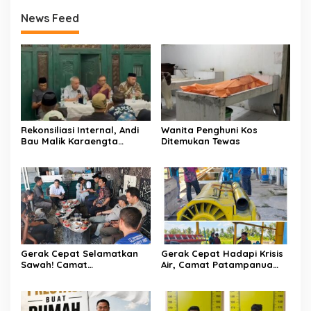
News Feed
Rekonsiliasi Internal, Andi
Wanita Penghuni Kos
Bau Malik Karaengta
Ditemukan Tewas
Tukkajanangngang Gelar
Pertemuan Darurat Tokoh
Adat Gowa
Gerak Cepat Selamatkan
Gerak Cepat Hadapi Krisis
Sawah! Camat
Air, Camat Patampanua
Patampanua Gandeng
Temui Manajemen PLTM
Kementerian Bahas Solusi
Demi Selamatkan Ribuan
Debit Air Irigasi Watang
Hektare Sawah Warga
Sawitto Menulis