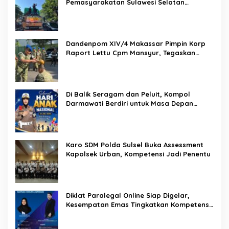
Pemasyarakatan Sulawesi Selatan
Lakukan Reformasi Total Tata Kelola
Pemasyarakatan
Dandenpom XIV/4 Makassar Pimpin Korp
Raport Lettu Cpm Mansyur, Tegaskan
Prajurit Harus Loyal dan Berintegritas
Di Balik Seragam dan Peluit, Kompol
Darmawati Berdiri untuk Masa Depan
Bangsa: Hari Anak Nasional 2026 Jadi
Seruan Lindungi Generasi Indonesia
Karo SDM Polda Sulsel Buka Assessment
Kapolsek Urban, Kompetensi Jadi Penentu
Diklat Paralegal Online Siap Digelar,
Kesempatan Emas Tingkatkan Kompetensi
Bantuan Hukum dan Advokasi