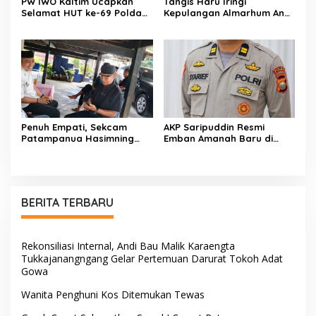
PW IWO Kaltim Ucapkan
Tangis Haru Iringi
Selamat HUT ke-69 Polda
Kepulangan Almarhum Andi
Kaltim, Soroti Pentingnya
Paliwangi, Camat
Sinergi Polisi dan Media
Patampanua Muhammad
Ja’far Turun Langsung
Mengangkat Jenazah di
Rumah Duka
Penuh Empati, Sekcam
AKP Saripuddin Resmi
Patampanua Hasimning
Emban Amanah Baru di
Melayat ke Rumah Duka
Bidpropam Polda Sulsel,
Andi Paliwangi, Hadir
Tinggalkan Jejak
Menguatkan Keluarga Yang
Pengabdian di Polres Barru
Berduka
BERITA TERBARU
Rekonsiliasi Internal, Andi Bau Malik Karaengta
Tukkajanangngang Gelar Pertemuan Darurat Tokoh Adat
Gowa
Wanita Penghuni Kos Ditemukan Tewas