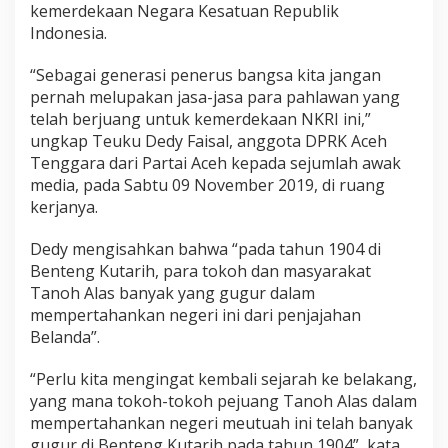
kemerdekaan Negara Kesatuan Republik
T
e
Indonesia.
u
k
“Sebagai generasi penerus bangsa kita jangan
u
pernah melupakan jasa-jasa para pahlawan yang
D
telah berjuang untuk kemerdekaan NKRI ini,”
e
d
ungkap Teuku Dedy Faisal, anggota DPRK Aceh
y
Tenggara dari Partai Aceh kepada sejumlah awak
F
media, pada Sabtu 09 November 2019, di ruang
a
kerjanya.
i
s
a
Dedy mengisahkan bahwa “pada tahun 1904 di
l
Benteng Kutarih, para tokoh dan masyarakat
:
Tanoh Alas banyak yang gugur dalam
J
mempertahankan negeri ini dari penjajahan
a
n
Belanda”.
g
a
“Perlu kita mengingat kembali sejarah ke belakang,
n
yang mana tokoh-tokoh pejuang Tanoh Alas dalam
P
mempertahankan negeri meutuah ini telah banyak
e
r
gugur di Benteng Kutarih pada tahun 1904”, kata