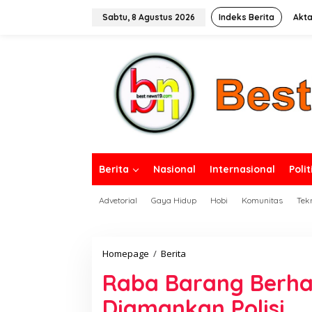
L
e
Sabtu, 8 Agustus 2026
Indeks Berita
Akta
w
a
tutup
t
i
k
e
k
o
n
t
e
n
Berita
Nasional
Internasional
Polit
Advetorial
Gaya Hidup
Hobi
Komunitas
Tek
Homepage
/
Berita
R
a
Raba Barang Berhar
b
a
Diamankan Polisi
B