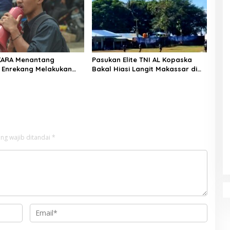
KARA Menantang
Pasukan Elite TNI AL Kopaska
 Enrekang Melakukan
Bakal Hiasi Langit Makassar di
an Terhadap
Event NBOD Kodaeral VI
an Dan Lonjakan Harga
i 3 kg Di Kabupaten
g
ng wajib ditandai
*