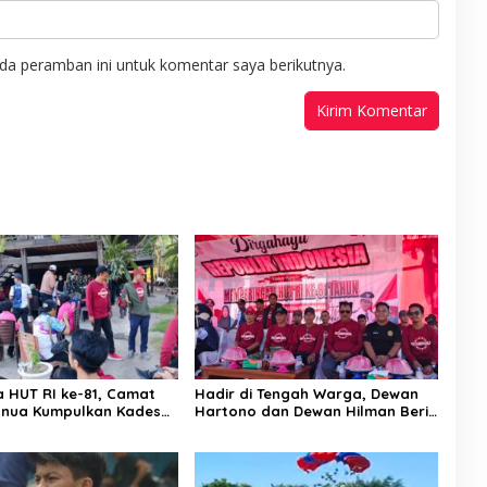
da peramban ini untuk komentar saya berikutnya.
a HUT RI ke-81, Camat
Hadir di Tengah Warga, Dewan
nua Kumpulkan Kades
Hartono dan Dewan Hilman Beri
h: Arahan Tegas
Dukungan Penuh Puncak
 Canda, Semua Fokus
Perayaan HUT RI ke-81 di
ar!
Maccirinna