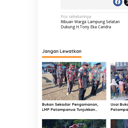
N
Pos sebelumnya
Ribuan Warga Lampung Selatan
a
Dukung H.Tony Eka Candra
v
i
g
Jangan Lewatkan
a
s
i
p
o
s
Bukan Sekadar Pengamanan,
Usai Buk
LMP Patampanua Tunjukkan
Patampa
Wajah Sinergitas di Pembukaan
dan Lura
HUT RI ke-81
Dibumbui
Mendeng