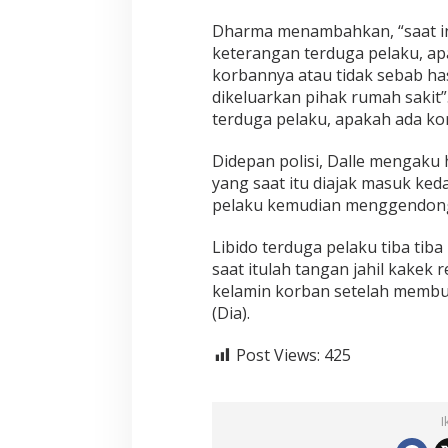
e
n
Dharma menambahkan, “saat ini
t
keterangan terduga pelaku, a
a
korbannya atau tidak sebab ha
D
dikeluarkan pihak rumah saki
i
a
terduga pelaku, apakah ada korb
m
a
Didepan polisi, Dalle mengak
n
yang saat itu diajak masuk ke
k
pelaku kemudian menggendong
a
n
P
Libido terduga pelaku tiba tib
o
saat itulah tangan jahil kakek r
l
kelamin korban setelah membu
i
(Dia).
s
i
Post Views:
425
I