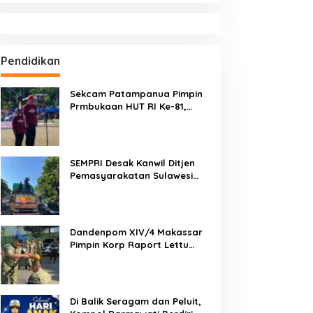
Pendidikan
Sekcam Patampanua Pimpin
Prmbukaan HUT RI Ke-81,
Semangat Kemerdekaan
Berkobar di Maccirinna
SEMPRI Desak Kanwil Ditjen
Pemasyarakatan Sulawesi
Selatan Lakukan Reformasi
Total Tata Kelola
Pemasyarakatan
Dandenpom XIV/4 Makassar
Pimpin Korp Raport Lettu
Cpm Mansyur, Tegaskan
Prajurit Harus Loyal dan
Berintegritas
Di Balik Seragam dan Peluit,