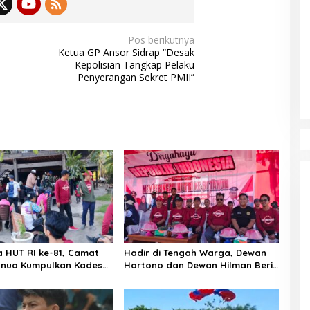
Pos berikutnya
Ketua GP Ansor Sidrap “Desak
Kepolisian Tangkap Pelaku
Penyerangan Sekret PMII”
a HUT RI ke-81, Camat
Hadir di Tengah Warga, Dewan
nua Kumpulkan Kades
Hartono dan Dewan Hilman Beri
h: Arahan Tegas
Dukungan Penuh Puncak
 Canda, Semua Fokus
Perayaan HUT RI ke-81 di
ar!
Maccirinna