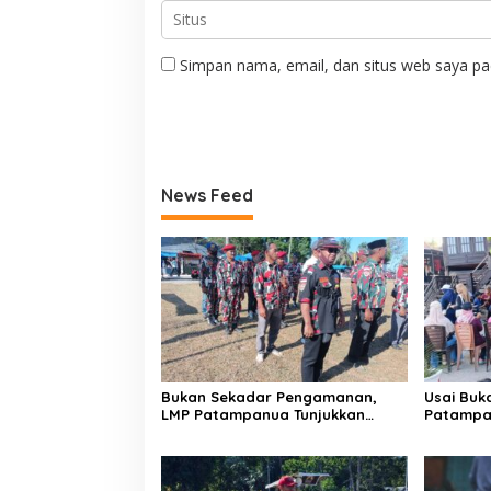
Simpan nama, email, dan situs web saya pa
News Feed
Bukan Sekadar Pengamanan,
Usai Buk
LMP Patampanua Tunjukkan
Patampa
Wajah Sinergitas di Pembukaan
dan Lura
HUT RI ke-81
Dibumbui
Mendeng