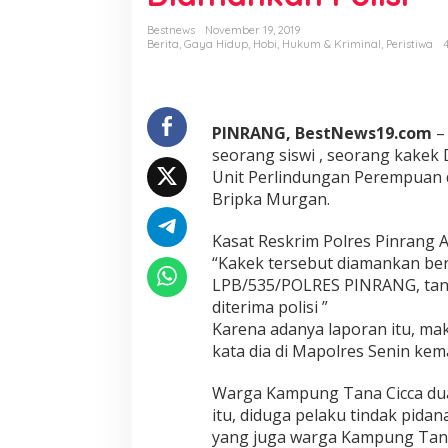
a
r
Bestnews
November 19, 2019
a
Berita
,
Gaya Hidup
,
Hobi
,
Hukum & Kriminal
,
Peristiwa
n
g
B
e
PINRANG, BestNews19.com
–
r
h
seorang siswi , seorang kakek 
a
Unit Perlindungan Perempuan d
r
Bripka Murgan.
g
a
Kasat Reskrim Polres Pinrang
S
i
“Kakek tersebut diamankan be
s
LPB/535/POLRES PINRANG, tan
w
diterima polisi ”
i
Karena adanya laporan itu, ma
,
K
kata dia di Mapolres Senin kema
a
k
Warga Kampung Tana Cicca du
e
itu, diduga pelaku tindak pida
k
yang juga warga Kampung Tana
R