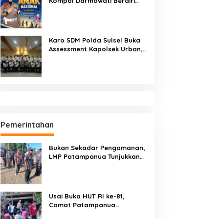
Kompol Darmawati Berdiri
untuk Masa Depan Bangsa:
Hari Anak Nasional 2026 Jadi
Seruan Lindungi Generasi
Indonesia
Karo SDM Polda Sulsel Buka
Assessment Kapolsek Urban,
Kompetensi Jadi Penentu
Pemerintahan
Bukan Sekadar Pengamanan,
LMP Patampanua Tunjukkan
Wajah Sinergitas di
Pembukaan HUT RI ke-81
Usai Buka HUT RI ke-81,
Camat Patampanua
Kumpulkan Kades dan Lurah: