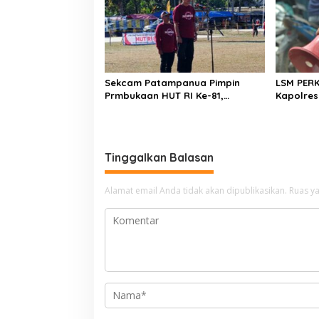
Sekcam Patampanua Pimpin
LSM PER
Prmbukaan HUT RI Ke-81,
Kapolres
Semangat Kemerdekaan
Penindak
Berkobar di Maccirinna
Kelangka
gas elpij
Enrekan
Tinggalkan Balasan
Alamat email Anda tidak akan dipublikasikan.
Ruas ya