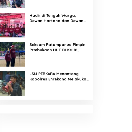
Arahan Tegas Dibumbui
Canda, Semua Fokus
Mendengar!
Hadir di Tengah Warga,
Dewan Hartono dan Dewan
Hilman Beri Dukungan Penuh
Puncak Perayaan HUT RI ke-
81 di Maccirinna
Sekcam Patampanua Pimpin
Prmbukaan HUT RI Ke-81,
Semangat Kemerdekaan
Berkobar di Maccirinna
LSM PERKARA Menantang
Kapolres Enrekang Melakukan
Penindakan Terhadap
Kelangkaan Dan Lonjakan
Harga gas elpiji 3 kg Di
Kabupaten Enrekang