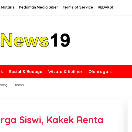
 Notaris
Pedoman Media Siber
Terms of Service
REDAKSI
ik
Sosial & Budaya
Wisata & Kuliner
Olahraga
nologi
Tokoh
ga Siswi, Kakek Renta