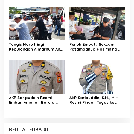
Sentuhan Kemanusiaan
Kaltim, Soroti Pentingnya
Kompol Dharmawati
Sinergi Polisi dan Media
Sejukkan Hati Para Sopir
Truk
Tangis Haru Iringi
Penuh Empati, Sekcam
Kepulangan Almarhum Andi
Patampanua Hasimning
Paliwangi, Camat
Melayat ke Rumah Duka
Patampanua Muhammad
Andi Paliwangi, Hadir
Ja’far Turun Langsung
Menguatkan Keluarga Yang
Mengangkat Jenazah di
Berduka
Rumah Duka
AKP Saripuddin Resmi
AKP Saripuddin, S.H., M.H.
Emban Amanah Baru di
Resmi Pindah Tugas ke
Bidpropam Polda Sulsel,
Bidpropam Polda Sulsel
Tinggalkan Jejak
Pengabdian di Polres Barru
BERITA TERBARU