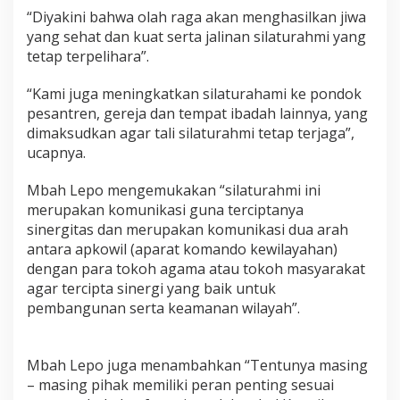
a
“Diyakini bahwa olah raga akan menghasilkan jiwa
t
yang sehat dan kuat serta jalinan silaturahmi yang
K
tetap terpelihara”.
u
n
j
“Kami juga meningkatkan silaturahami ke pondok
u
pesantren, gereja dan tempat ibadah lainnya, yang
n
dimaksudkan agar tali silaturahmi tetap terjaga”,
g
ucapnya.
a
n
D
Mbah Lepo mengemukakan “silaturahmi ini
a
merupakan komunikasi guna terciptanya
r
sinergitas dan merupakan komunikasi dua arah
i
antara apkowil (aparat komando kewilayahan)
D
dengan para tokoh agama atau tokoh masyarakat
a
n
agar tercipta sinergi yang baik untuk
d
pembangunan serta keamanan wilayah”.
i
m
S
Mbah Lepo juga menambahkan “Tentunya masing
o
l
– masing pihak memiliki peran penting sesuai
o