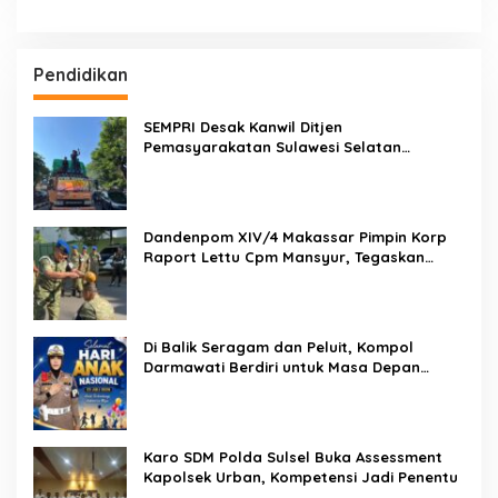
Pendidikan
SEMPRI Desak Kanwil Ditjen
Pemasyarakatan Sulawesi Selatan
Lakukan Reformasi Total Tata Kelola
Pemasyarakatan
Dandenpom XIV/4 Makassar Pimpin Korp
Raport Lettu Cpm Mansyur, Tegaskan
Prajurit Harus Loyal dan Berintegritas
Di Balik Seragam dan Peluit, Kompol
Darmawati Berdiri untuk Masa Depan
Bangsa: Hari Anak Nasional 2026 Jadi
Seruan Lindungi Generasi Indonesia
Karo SDM Polda Sulsel Buka Assessment
Kapolsek Urban, Kompetensi Jadi Penentu