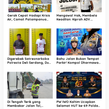
Gerak Cepat Hadapi Krisis
Mengawal Hak, Membela
Air, Camat Patampanua
Keadilan: Kiprah ADV.
Temui Manajemen PLTM
Sugiyono Bersama Rumah
Demi Selamatkan Ribuan
Solusi
Hektare Sawah Warga
Digerebek Satresnarkoba
Bahu Jalan Bukan Tempat
Polresta Deli Serdang, Dua
Parkir! Kompol Dharmawati
Pengedar Sabu di Pagar
Gaungkan Pesan
Merbau Dibekuk
Keselamatan, Satu
Kelalaian Bisa Berujung
Maut
Di Tengah Terik yang
PW IWO Kaltim Ucapkan
Membakar Jalan Tol,
Selamat HUT ke-69 Polda