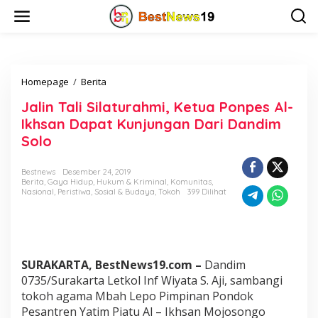
L
e
w
a
t
i
Homepage
/
Berita
J
k
a
e
Jalin Tali Silaturahmi, Ketua Ponpes Al-
l
k
i
o
Ikhsan Dapat Kunjungan Dari Dandim
n
n
Solo
T
t
a
e
l
n
Bestnews
Desember 24, 2019
Berita
,
Gaya Hidup
,
Hukum & Kriminal
,
Komunitas
,
i
Nasional
,
Peristiwa
,
Sosial & Budaya
,
Tokoh
399 Dilihat
S
i
l
a
t
u
SURAKARTA, BestNews19.com –
Dandim
r
0735/Surakarta Letkol Inf Wiyata S. Aji, sambangi
a
tokoh agama Mbah Lepo Pimpinan Pondok
h
Pesantren Yatim Piatu Al – Ikhsan Mojosongo
m