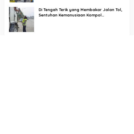
Di Tengah Terik yang Membakar Jalan Tol,
Sentuhan Kemanusiaan Kompol
Dharmawati Sejukkan Hati Para Sopir Truk
PW IWO Kaltim Ucapkan Selamat HUT ke-
69 Polda Kaltim, Soroti Pentingnya Sinergi
Polisi dan Media
Tangis Haru Iringi Kepulangan Almarhum
Andi Paliwangi, Camat Patampanua
Muhammad Ja’far Turun Langsung
Mengangkat Jenazah di Rumah Duka