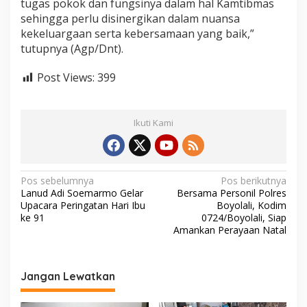
tugas pokok dan fungsinya dalam hal Kamtibmas
sehingga perlu disinergikan dalam nuansa
kekeluargaan serta kebersamaan yang baik,”
tutupnya (Agp/Dnt).
Post Views:
399
Ikuti Kami
N
Pos sebelumnya
Pos berikutnya
Lanud Adi Soemarmo Gelar
Bersama Personil Polres
a
Upacara Peringatan Hari Ibu
Boyolali, Kodim
v
ke 91
0724/Boyolali, Siap
Amankan Perayaan Natal
i
g
a
Jangan Lewatkan
s