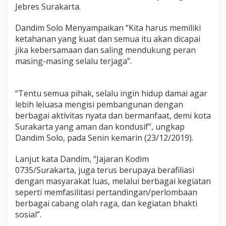
i
Jebres Surakarta.
,
K
Dandim Solo Menyampaikan “Kita harus memiliki
e
ketahanan yang kuat dan semua itu akan dicapai
t
jika kebersamaan dan saling mendukung peran
u
a
masing-masing selalu terjaga”.
P
o
n
“Tentu semua pihak, selalu ingin hidup damai agar
p
lebih leluasa mengisi pembangunan dengan
e
s
berbagai aktivitas nyata dan bermanfaat, demi kota
A
Surakarta yang aman dan kondusif”, ungkap
l
Dandim Solo, pada Senin kemarin (23/12/2019).
-
I
Lanjut kata Dandim, “Jajaran Kodim
k
h
0735/Surakarta, juga terus berupaya berafiliasi
s
dengan masyarakat luas, melalui berbagai kegiatan
a
seperti memfasilitasi pertandingan/perlombaan
n
berbagai cabang olah raga, dan kegiatan bhakti
D
sosial”.
a
p