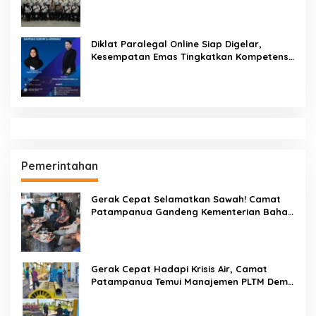
Diklat Paralegal Online Siap Digelar,
Kesempatan Emas Tingkatkan Kompetensi
Bantuan Hukum dan Advokasi
Pemerintahan
Gerak Cepat Selamatkan Sawah! Camat
Patampanua Gandeng Kementerian Bahas
Solusi Debit Air Irigasi Watang Sawitto
Menulis
Gerak Cepat Hadapi Krisis Air, Camat
Patampanua Temui Manajemen PLTM Demi
Selamatkan Ribuan Hektare Sawah Warga