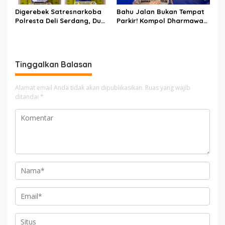
Digerebek Satresnarkoba
Bahu Jalan Bukan Tempat
Polresta Deli Serdang, Dua
Parkir! Kompol Dharmawati
Pengedar Sabu di Pagar
Gaungkan Pesan
Merbau Dibekuk
Keselamatan, Satu
Kelalaian Bisa Berujung
Maut
Tinggalkan Balasan
Alamat email Anda tidak akan dipublikasikan.
Ruas yang wajib
ditandai
*