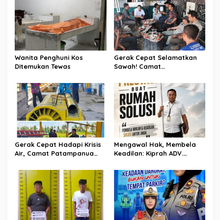
i
p
o
s
Wanita Penghuni Kos
Gerak Cepat Selamatkan
Ditemukan Tewas
Sawah! Camat
Patampanua Gandeng
Kementerian Bahas Solusi
Debit Air Irigasi Watang
Sawitto Menulis
Gerak Cepat Hadapi Krisis
Mengawal Hak, Membela
Air, Camat Patampanua
Keadilan: Kiprah ADV.
Temui Manajemen PLTM
Sugiyono Bersama Rumah
Demi Selamatkan Ribuan
Solusi
Hektare Sawah Warga