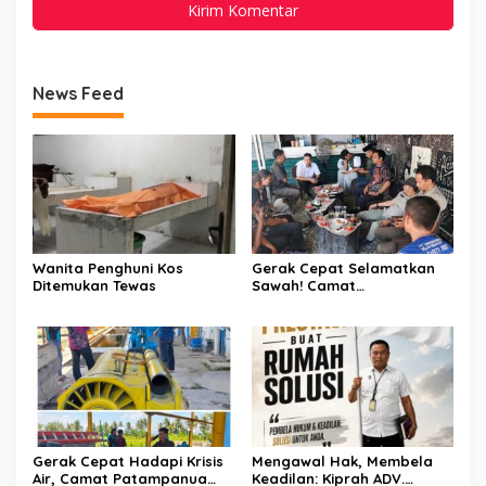
News Feed
Wanita Penghuni Kos
Gerak Cepat Selamatkan
Ditemukan Tewas
Sawah! Camat
Patampanua Gandeng
Kementerian Bahas Solusi
Debit Air Irigasi Watang
Sawitto Menulis
Gerak Cepat Hadapi Krisis
Mengawal Hak, Membela
Air, Camat Patampanua
Keadilan: Kiprah ADV.