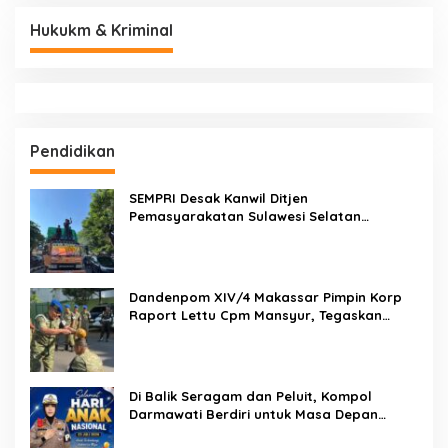
Hukukm & Kriminal
Pendidikan
SEMPRI Desak Kanwil Ditjen
Pemasyarakatan Sulawesi Selatan
Lakukan Reformasi Total Tata Kelola
Pemasyarakatan
Dandenpom XIV/4 Makassar Pimpin Korp
Raport Lettu Cpm Mansyur, Tegaskan
Prajurit Harus Loyal dan Berintegritas
Di Balik Seragam dan Peluit, Kompol
Darmawati Berdiri untuk Masa Depan
Bangsa: Hari Anak Nasional 2026 Jadi