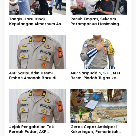
Tangis Haru Iringi
Penuh Empati, Sekcam
Kepulangan Almarhum Andi
Patampanua Hasimning
Paliwangi, Camat
Melayat ke Rumah Duka
Patampanua Muhammad
Andi Paliwangi, Hadir
Ja’far Turun Langsung
Menguatkan Keluarga Yang
Mengangkat Jenazah di
Berduka
Rumah Duka
AKP Saripuddin Resmi
AKP Saripuddin, S.H., M.H.
Emban Amanah Baru di
Resmi Pindah Tugas ke
Bidpropam Polda Sulsel,
Bidpropam Polda Sulsel
Tinggalkan Jejak
Pengabdian di Polres Barru
Jejak Pengabdian Tak
Gerak Cepat Antisipasi
Pernah Pudar, AKP
Kekeringan, Pemerintah