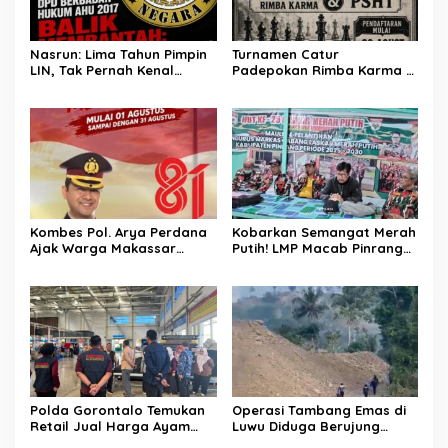
Nasrun: Lima Tahun Pimpin
Turnamen Catur
LIN, Tak Pernah Kenal
Padepokan Rimba Karma &
Saharuddin Sebagai Ketua
PSHT Resmi Dibuka, Ajak
DPD Sulsel
Generasi Muda Asah
Strategi dan Sportivitas
Kombes Pol. Arya Perdana
Kobarkan Semangat Merah
Ajak Warga Makassar
Putih! LMP Macab Pinrang
Kibarkan Merah Putih,
Matangkan Konsolidasi
Kobarkan Semangat
Akbar Sambut HUT ke-81 RI,
Nasionalisme di HUT Ke-81
Tegaskan Komitmen Jaga
RI
NKRI
Polda Gorontalo Temukan
Operasi Tambang Emas di
Retail Jual Harga Ayam
Luwu Diduga Berujung
Kemahalan
Ricuh, Pembakaran Talang