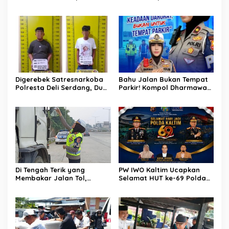
Temui Manajemen PLTM
Sugiyono Bersama Rumah
Demi Selamatkan Ribuan
Solusi
Hektare Sawah Warga
Digerebek Satresnarkoba
Bahu Jalan Bukan Tempat
Polresta Deli Serdang, Dua
Parkir! Kompol Dharmawati
Pengedar Sabu di Pagar
Gaungkan Pesan
Merbau Dibekuk
Keselamatan, Satu
Kelalaian Bisa Berujung
Maut
Di Tengah Terik yang
PW IWO Kaltim Ucapkan
Membakar Jalan Tol,
Selamat HUT ke-69 Polda
Sentuhan Kemanusiaan
Kaltim, Soroti Pentingnya
Kompol Dharmawati
Sinergi Polisi dan Media
Sejukkan Hati Para Sopir
Truk