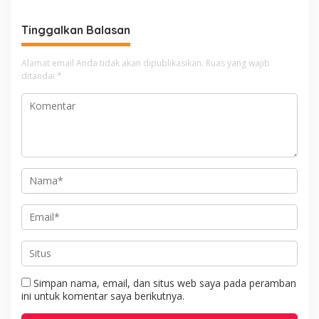
Kelalaian Bisa Berujung
Maut
Tinggalkan Balasan
Alamat email Anda tidak akan dipublikasikan.
Ruas yang wajib
ditandai
*
Simpan nama, email, dan situs web saya pada peramban
ini untuk komentar saya berikutnya.