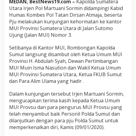
MEDAN, BestNews19.com –
Kapolda Sumatera
m
Utara Irjen Pol Martuani Sormin didampingi Kabid
u
t
Humas Kombes Pol Tatan Dirsan Atmaja, beserta
S
Pju melakukan kunjungan kehormatan ke kantor
a
MUI Provinsi Sumatera Utara di Jalan Sutomo
a
Ujung (Jalan MUI) Nomor 3.
t
K
u
Setibanya di Kantor MUI, Rombongan Kapolda
n
Sumut langsung disambut oleh Ketua Umum MUI
j
Provinsi H. Abdulah Syah, Dewan Pertimbangan
u
MUI Muin Isma Nasution dan Wakil Ketua Umum
n
MUI Provinsi Sumatera Utara, Ketua FKUB Sumut
g
i
dan Para Alim Ulama yang hadir .
K
a
Dalam kunjungan tersebut Irjen Martuani Sormin,
n
mengucapkan terima kasih kepada Ketua Umum
t
MUI Provsu dan para pengurus MUI Provsu yang
o
r
telah menyambut baik Personil Polda Sumut dan
M
dilanjutkan dengan para pju Polda Sumut untuk
U
memperkenalkan diri, Kamis (09/01/2020).
I
P