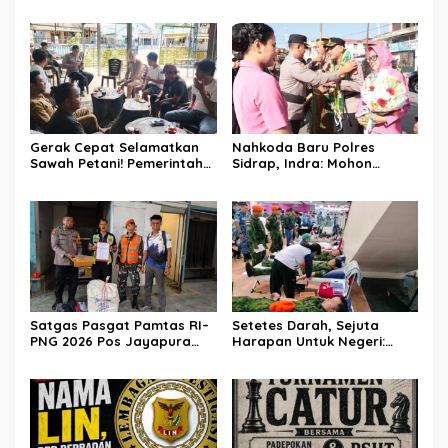
Saripuddin Tinggalkan
Kecamatan Patampanua
Polres Barru dengan
dan Kelurahan Benteng
Segudang Prestasi, Kini
Selamatkan Sawah Warga
Mengemban Amanah Baru
di Bidpropam Polda Sulsel
Gerak Cepat Selamatkan
Nahkoda Baru Polres
Sawah Petani! Pemerintah
Sidrap, Indra: Mohon
Kecamatan Patampanua,
Dukungan dan Kerjasama
DPRD, dan Tokoh
Seluruh Personel
Masyarakat Bersatu
Hadapi Ancaman
Kekeringan di Kelurahan
Benteng
Satgas Pasgat Pamtas RI–
Setetes Darah, Sejuta
PNG 2026 Pos Jayapura
Harapan Untuk Negeri:
Gagalkan Penyelundupan
Satgas Pasgat Pos Timika
Ganja Melalui Jalur Kargo
Wujudkan Bakti Nyata Di
Bandara Sentani
Hari Bakti TNI AU Ke-79