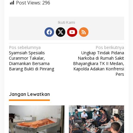
Post Views:
296
Ikuti Kami
N
Pos sebelumnya
Pos berikutnya
Syamsiah Spesialis
Ungkap Tindak Pidana
a
Curanmor Takalar,
Narkoba di Rumah Sakit
v
Diamankan Bersama
Bhayangkara TK II Medan,
Barang Bukti di Pinrang
Kapolda Adakan Konfrensi
i
Pers
g
a
Jangan Lewatkan
s
i
p
o
s