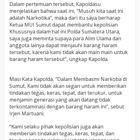
Dalam pertemuan tersebut, Kapoldasu
r
o
menjelaskan bahwa saat ini, “Musuh kita saat ini
v
adalah Narkotika”, maka dari itu saya berharap
i
Ketua MUI Sumut dapat membantu kepolisian
n
Khususnya dalam hal ini Polda Sumatera Utara,
s
i
saya juga meminta supaya para Alim Ulama dan
S
anggota lainya dapat menjauhi barang haram
u
tersebut, karena kami tidak akan main main untuk
m
barang haram tersebut”, ungkap Kapolda.
a
t
e
r
Masi Kata Kapolda, “Dalam Membasmi Narkoba di
a
Sumut, Kami tidak akan segan untuk memberikan
U
tindakan tegas, keras, tepat, dan terukur, untuk
t
menjamin generasi yang akan datang tidak
a
r
terkontaminasi dengan barang haram ini”, sebut
a
Irjen Martuani.
“Kami selaku pihak kepolisian juga akan
memberian tindakan tegas, keras, tepat, dan