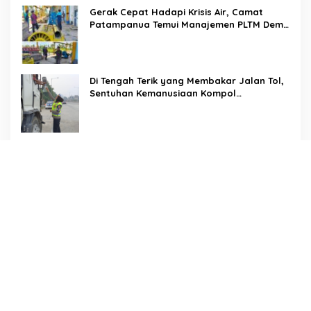
Gerak Cepat Hadapi Krisis Air, Camat
Patampanua Temui Manajemen PLTM Demi
Selamatkan Ribuan Hektare Sawah Warga
Di Tengah Terik yang Membakar Jalan Tol,
Sentuhan Kemanusiaan Kompol
Dharmawati Sejukkan Hati Para Sopir Truk
PW IWO Kaltim Ucapkan Selamat HUT ke-
69 Polda Kaltim, Soroti Pentingnya Sinergi
Polisi dan Media
Tangis Haru Iringi Kepulangan Almarhum
Andi Paliwangi, Camat Patampanua
Muhammad Ja’far Turun Langsung
Mengangkat Jenazah di Rumah Duka