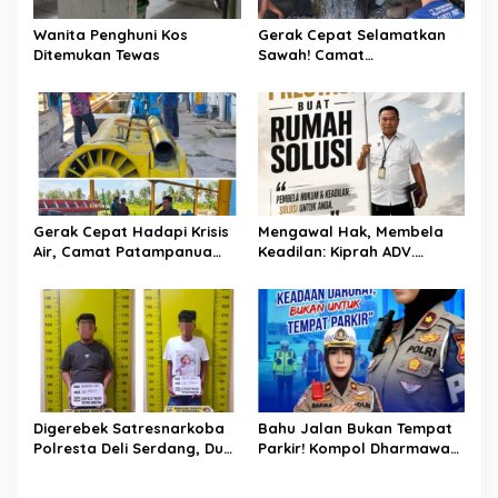
Wanita Penghuni Kos
Gerak Cepat Selamatkan
Ditemukan Tewas
Sawah! Camat
Patampanua Gandeng
Kementerian Bahas Solusi
Debit Air Irigasi Watang
Sawitto Menulis
Gerak Cepat Hadapi Krisis
Mengawal Hak, Membela
Air, Camat Patampanua
Keadilan: Kiprah ADV.
Temui Manajemen PLTM
Sugiyono Bersama Rumah
Demi Selamatkan Ribuan
Solusi
Hektare Sawah Warga
Digerebek Satresnarkoba
Bahu Jalan Bukan Tempat
Polresta Deli Serdang, Dua
Parkir! Kompol Dharmawati
Pengedar Sabu di Pagar
Gaungkan Pesan
Merbau Dibekuk
Keselamatan, Satu