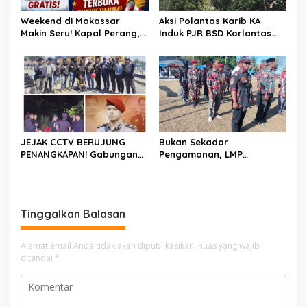
Weekend di Makassar
Aksi Polantas Karib KA
Makin Seru! Kapal Perang,
Induk PJR BSD Korlantas
Fun Bike dan Atraksi
Polri Kompol
Menanti di Kodaeral VI
Darmawati.SE.MM.MH
bersama Personilnya
Membagikan Bendera
Merah Putih Berserta
Tiangnya
JEJAK CCTV BERUJUNG
Bukan Sekadar
PENANGKAPAN! Gabungan
Pengamanan, LMP
Resmob–Kamneg Polres
Patampanua Tunjukkan
Pinrang Bongkar Kasus
Wajah Sinergitas di
Maut Jl Macan, Terduga
Pembukaan HUT RI ke-81
Pelaku Dibekuk di
Tinggalkan Balasan
Batulappa
Alamat email Anda tidak akan dipublikasikan.
Ruas yang wajib
ditandai
*