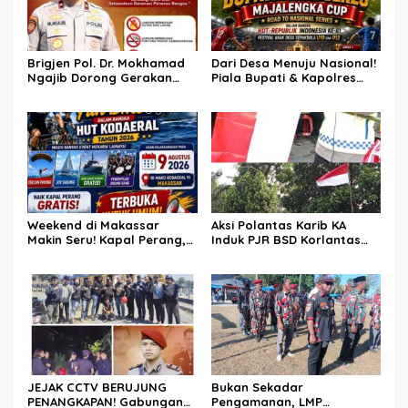
Brigjen Pol. Dr. Mokhamad
Dari Desa Menuju Nasional!
Ngajib Dorong Gerakan
Piala Bupati & Kapolres
STOP Karhutla: Jaga
Majalengka Cup 2026 Buru
Hutan, Jaga Kehidupan
Bibit-Bibit Juara
Weekend di Makassar
Aksi Polantas Karib KA
Makin Seru! Kapal Perang,
Induk PJR BSD Korlantas
Fun Bike dan Atraksi
Polri Kompol
Menanti di Kodaeral VI
Darmawati.SE.MM.MH
bersama Personilnya
Membagikan Bendera
Merah Putih Berserta
Tiangnya
JEJAK CCTV BERUJUNG
Bukan Sekadar
PENANGKAPAN! Gabungan
Pengamanan, LMP