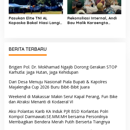
Pasukan Elite TNI AL
Rekonsiliasi Internal, Andi
Kopaska Bakal Hiasi Langit
Bau Malik Karaengta
Makassar di Event NBOD
Tukkajanangngang Gelar
Kodaeral VI
Pertemuan Darurat Tokoh
Adat Gowa
BERITA TERBARU
Brigjen Pol. Dr. Mokhamad Ngajib Dorong Gerakan STOP
Karhutla: Jaga Hutan, Jaga Kehidupan
Dari Desa Menuju Nasional! Piala Bupati & Kapolres
Majalengka Cup 2026 Buru Bibit-Bibit Juara
Weekend di Makassar Makin Seru! Kapal Perang, Fun Bike
dan Atraksi Menanti di Kodaeral VI
Aksi Polantas Karib KA Induk PJR BSD Korlantas Polri
Kompol Darmawati.SE.MM.MH bersama Personilnya
Membagikan Bendera Merah Putih Berserta Tiangnya