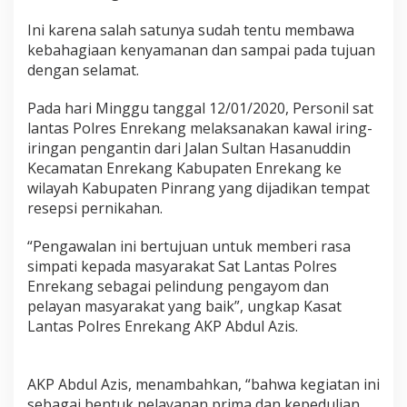
a
S
Ini karena salah satunya sudah tentu membawa
a
kebahagiaan kenyamanan dan sampai pada tujuan
t
dengan selamat.
L
a
Pada hari Minggu tanggal 12/01/2020, Personil sat
n
t
lantas Polres Enrekang melaksanakan kawal iring-
a
iringan pengantin dari Jalan Sultan Hasanuddin
s
Kecamatan Enrekang Kabupaten Enrekang ke
P
wilayah Kabupaten Pinrang yang dijadikan tempat
o
l
resepsi pernikahan.
r
e
“Pengawalan ini bertujuan untuk memberi rasa
s
simpati kepada masyarakat Sat Lantas Polres
E
Enrekang sebagai pelindung pengayom dan
n
r
pelayan masyarakat yang baik”, ungkap Kasat
e
Lantas Polres Enrekang AKP Abdul Azis.
k
a
n
AKP Abdul Azis, menambahkan, “bahwa kegiatan ini
g
,
sebagai bentuk pelayanan prima dan kepedulian