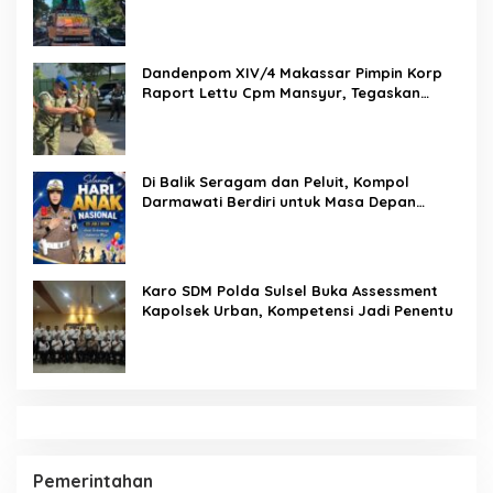
Lakukan Reformasi Total Tata Kelola
Pemasyarakatan
Dandenpom XIV/4 Makassar Pimpin Korp
Raport Lettu Cpm Mansyur, Tegaskan
Prajurit Harus Loyal dan Berintegritas
Di Balik Seragam dan Peluit, Kompol
Darmawati Berdiri untuk Masa Depan
Bangsa: Hari Anak Nasional 2026 Jadi
Seruan Lindungi Generasi Indonesia
Karo SDM Polda Sulsel Buka Assessment
Kapolsek Urban, Kompetensi Jadi Penentu
Pemerintahan