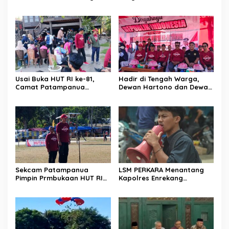
Resmob–Kamneg Polres
Patampanua Tunjukkan
Pinrang Bongkar Kasus
Wajah Sinergitas di
Maut Jl Macan, Terduga
Pembukaan HUT RI ke-81
Pelaku Dibekuk di
Batulappa
Usai Buka HUT RI ke-81,
Hadir di Tengah Warga,
Camat Patampanua
Dewan Hartono dan Dewan
Kumpulkan Kades dan
Hilman Beri Dukungan
Lurah: Arahan Tegas
Penuh Puncak Perayaan
Dibumbui Canda, Semua
HUT RI ke-81 di Maccirinna
Fokus Mendengar!
Sekcam Patampanua
LSM PERKARA Menantang
Pimpin Prmbukaan HUT RI
Kapolres Enrekang
Ke-81, Semangat
Melakukan Penindakan
Kemerdekaan Berkobar di
Terhadap Kelangkaan Dan
Maccirinna
Lonjakan Harga gas elpiji 3
kg Di Kabupaten Enrekang