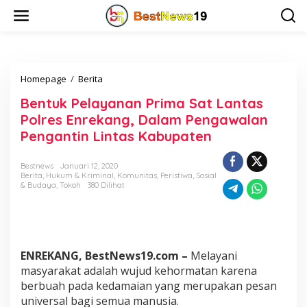
L
e
w
a
t
i
Homepage
/
Berita
B
k
e
e
Bentuk Pelayanan Prima Sat Lantas
n
k
t
o
Polres Enrekang, Dalam Pengawalan
u
n
Pengantin Lintas Kabupaten
k
t
P
e
e
n
Bestnews
Januari 12, 2020
Berita
,
Hukum & Kriminal
,
Komunitas
,
Peristiwa
,
Sosial
l
& Budaya
,
Tokoh
380 Dilihat
a
y
a
n
a
n
ENREKANG, BestNews19.com –
Melayani
P
masyarakat adalah wujud kehormatan karena
r
berbuah pada kedamaian yang merupakan pesan
i
universal bagi semua manusia.
m