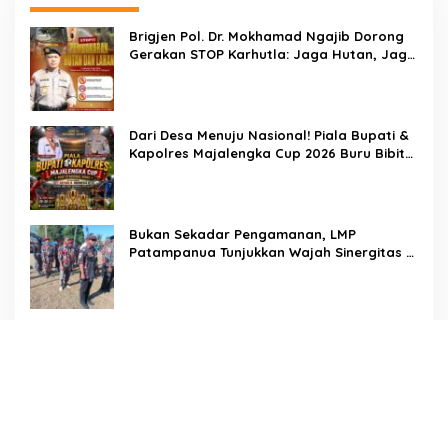
Brigjen Pol. Dr. Mokhamad Ngajib Dorong
Gerakan STOP Karhutla: Jaga Hutan, Jaga
Kehidupan
Dari Desa Menuju Nasional! Piala Bupati &
Kapolres Majalengka Cup 2026 Buru Bibit-
Bibit Juara
Bukan Sekadar Pengamanan, LMP
Patampanua Tunjukkan Wajah Sinergitas di
Pembukaan HUT RI ke-81
Usai Buka HUT RI ke-81, Camat
Patampanua Kumpulkan Kades dan Lurah:
Arahan Tegas Dibumbui Canda, Semua
Fokus Mendengar!
Hadir di Tengah Warga, Dewan Hartono