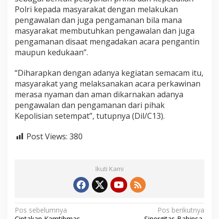
D
Polri kepada masyarakat dengan melakukan
a
pengawalan dan juga pengamanan bila mana
l
masyarakat membutuhkan pengawalan dan juga
a
pengamanan disaat mengadakan acara pengantin
m
P
maupun kedukaan”.
e
n
“Diharapkan dengan adanya kegiatan semacam itu,
g
masyarakat yang melaksanakan acara perkawinan
a
merasa nyaman dan aman dikarnakan adanya
w
a
pengawalan dan pengamanan dari pihak
l
Kepolisian setempat”, tutupnya (Dil/C13).
a
n
Post Views:
380
P
e
n
g
Ikuti Kami
a
n
t
i
n
N
Pos sebelumnya
Pos berikutnya
L
Ciptakan Kamtibmas,
Sinergitas Babinsa,