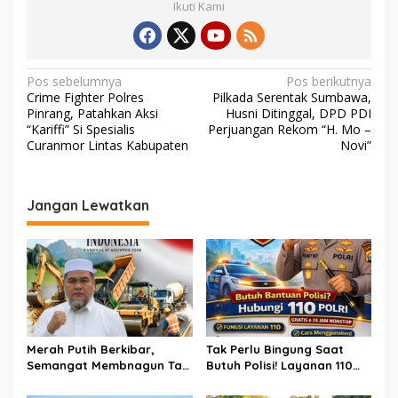
Ikuti Kami
N
Pos sebelumnya
Pos berikutnya
Crime Fighter Polres
Pilkada Serentak Sumbawa,
a
Pinrang, Patahkan Aksi
Husni Ditinggal, DPD PDI
v
“Kariffi” Si Spesialis
Perjuangan Rekom “H. Mo –
Curanmor Lintas Kabupaten
Novi”
i
g
a
Jangan Lewatkan
s
i
p
o
s
Merah Putih Berkibar,
Tak Perlu Bingung Saat
Semangat Membnagun Tak
Butuh Polisi! Layanan 110
Pernah Padam! H.Abdul
Polri Siap Hadir 24 Jam,
Muthalib: 81 Tahun
Gratis Untuk Masyarakat