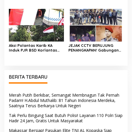
Majalengka Cup 2026 Buru
Fun Bike dan Atraksi
Bibit-Bibit Juara
Menanti di Kodaeral VI
Aksi Polantas Karib KA
JEJAK CCTV BERUJUNG
Induk PJR BSD Korlantas
PENANGKAPAN! Gabungan
Polri Kompol
Resmob–Kamneg Polres
Darmawati.SE.MM.MH
Pinrang Bongkar Kasus
bersama Personilnya
Maut Jl Macan, Terduga
Membagikan Bendera
Pelaku Dibekuk di
Merah Putih Berserta
Batulappa
BERITA TERBARU
Tiangnya
Merah Putih Berkibar, Semangat Membnagun Tak Pernah
Padam! H.Abdul Muthalib: 81 Tahun Indonesia Merdeka,
Saatnya Terus Berkarya Untuk Negeri
Tak Perlu Bingung Saat Butuh Polisi! Layanan 110 Polri Siap
Hadir 24 Jam, Gratis Untuk Masyarakat
Makassar Bersiap! Pasukan Elite TNI AL Kopaska Siap