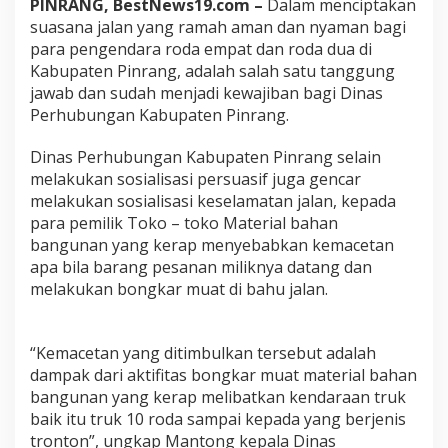
PINRANG, BestNews19.com –
Dalam menciptakan
n
suasana jalan yang ramah aman dan nyaman bagi
M
a
para pengendara roda empat dan roda dua di
s
Kabupaten Pinrang, adalah salah satu tanggung
y
jawab dan sudah menjadi kewajiban bagi Dinas
a
Perhubungan Kabupaten Pinrang.
r
a
k
Dinas Perhubungan Kabupaten Pinrang selain
a
melakukan sosialisasi persuasif juga gencar
t
melakukan sosialisasi keselamatan jalan, kepada
,
para pemilik Toko – toko Material bahan
D
bangunan yang kerap menyebabkan kemacetan
i
s
apa bila barang pesanan miliknya datang dan
h
melakukan bongkar muat di bahu jalan.
u
b
P
“Kemacetan yang ditimbulkan tersebut adalah
i
n
dampak dari aktifitas bongkar muat material bahan
r
bangunan yang kerap melibatkan kendaraan truk
a
baik itu truk 10 roda sampai kepada yang berjenis
n
tronton”, ungkap Mantong kepala Dinas
g