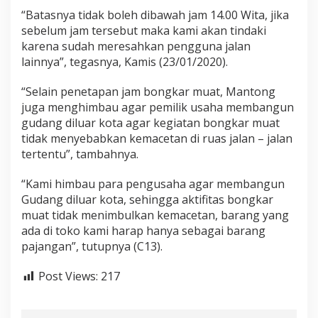
d
“Batasnya tidak boleh dibawah jam 14.00 Wita, jika
i
sebelum jam tersebut maka kami akan tindaki
J
karena sudah meresahkan pengguna jalan
a
lainnya”, tegasnya, Kamis (23/01/2020).
l
a
n
“Selain penetapan jam bongkar muat, Mantong
P
juga menghimbau agar pemilik usaha membangun
o
gudang diluar kota agar kegiatan bongkar muat
r
tidak menyebabkan kemacetan di ruas jalan – jalan
o
s
tertentu”, tambahnya.
“Kami himbau para pengusaha agar membangun
Gudang diluar kota, sehingga aktifitas bongkar
muat tidak menimbulkan kemacetan, barang yang
ada di toko kami harap hanya sebagai barang
pajangan”, tutupnya (C13).
Post Views:
217