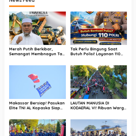
Merah Putih Berkibar,
Tak Perlu Bingung Saat
Semangat Membnagun Tak
Butuh Polisi! Layanan 110
Pernah Padam! H.Abdul
Polri Siap Hadir 24 Jam,
Muthalib: 81 Tahun
Gratis Untuk Masyarakat
Indonesia Merdeka,
Saatnya Terus Berkarya
Untuk Negeri
Makassar Bersiap! Pasukan
LAUTAN MANUSIA DI
Elite TNI AL Kopaska Siap
KODAERAL VI! Ribuan Warga
Pamer Ketangkasan di
Makassar Serbu NBOD
Langit Kota
2026, KRI Golok hingga
Atraksi Kopaska Jadi
Magnet