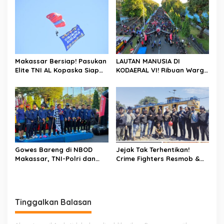
Indonesia Merdeka,
Saatnya Terus Berkarya
Untuk Negeri
Makassar Bersiap! Pasukan
LAUTAN MANUSIA DI
Elite TNI AL Kopaska Siap
KODAERAL VI! Ribuan Warga
Pamer Ketangkasan di
Makassar Serbu NBOD
Langit Kota
2026, KRI Golok hingga
Atraksi Kopaska Jadi
Magnet
Gowes Bareng di NBOD
Jejak Tak Terhentikan!
Makassar, TNI-Polri dan
Crime Fighters Resmob &
Warga Kompak Perkuat
Kamneg Sat Intelkam
Sinergitas
Polres Pinrang Berhasil
Bekuk Pelaku Pembunuhan
di Jalan Macan, Apresiasi
Tinggalkan Balasan
Mengalir Untuk Ipda Ahmad
Haris dan Aiptu Syahrir,
Kerja Senyap Polisi