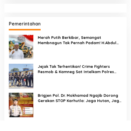
Pemerintahan
Merah Putih Berkibar, Semangat
Membnagun Tak Pernah Padam! H.Abdul
Muthalib: 81 Tahun Indonesia Merdeka,
Saatnya Terus Berkarya Untuk Negeri
Jejak Tak Terhentikan! Crime Fighters
Resmob & Kamneg Sat Intelkam Polres
Pinrang Berhasil Bekuk Pelaku
Pembunuhan di Jalan Macan, Apresiasi
Mengalir Untuk Ipda Ahmad Haris dan
Aiptu Syahrir, Kerja Senyap Polisi Berbuah
Brigjen Pol. Dr. Mokhamad Ngajib Dorong
Pengungkapan Kasus Menonjol
Gerakan STOP Karhutla: Jaga Hutan, Jaga
Kehidupan
Dari Desa Menuju Nasional! Piala Bupati &
Kapolres Majalengka Cup 2026 Buru Bibit-