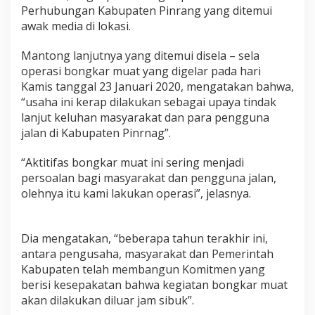
L
Perhubungan Kabupaten Pinrang yang ditemui
a
awak media di lokasi.
k
u
Mantong lanjutnya yang ditemui disela – sela
k
operasi bongkar muat yang digelar pada hari
a
n
Kamis tanggal 23 Januari 2020, mengatakan bahwa,
O
“usaha ini kerap dilakukan sebagai upaya tindak
p
lanjut keluhan masyarakat dan para pengguna
e
jalan di Kabupaten Pinrnag”.
r
a
s
“Aktitifas bongkar muat ini sering menjadi
i
persoalan bagi masyarakat dan pengguna jalan,
B
olehnya itu kami lakukan operasi”, jelasnya.
o
n
g
k
Dia mengatakan, “beberapa tahun terakhir ini,
a
antara pengusaha, masyarakat dan Pemerintah
r
Kabupaten telah membangun Komitmen yang
M
berisi kesepakatan bahwa kegiatan bongkar muat
u
akan dilakukan diluar jam sibuk”.
a
t