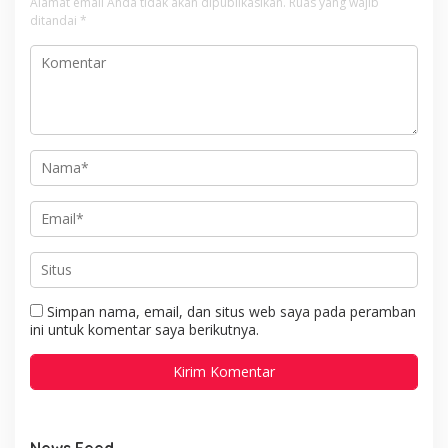
Alamat email Anda tidak akan dipublikasikan.
Ruas yang wajib
Berbuah Pengungkapan
ditandai
*
Kasus Menonjol
Simpan nama, email, dan situs web saya pada peramban
ini untuk komentar saya berikutnya.
News Feed