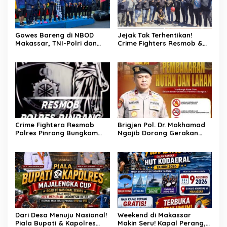
Gowes Bareng di NBOD
Jejak Tak Terhentikan!
Makassar, TNI-Polri dan
Crime Fighters Resmob &
Warga Kompak Perkuat
Kamneg Sat Intelkam
Sinergitas
Polres Pinrang Berhasil
Bekuk Pelaku Pembunuhan
di Jalan Macan, Apresiasi
Mengalir Untuk Ipda Ahmad
Haris dan Aiptu Syahrir,
Kerja Senyap Polisi
Berbuah Pengungkapan
Kasus Menonjol
Crime Fightera Resmob
Brigjen Pol. Dr. Mokhamad
Polres Pinrang Bungkam
Ngajib Dorong Gerakan
Pelarian Pelaku
STOP Karhutla: Jaga
Pembunuhan : Apresiasi
Hutan, Jaga Kehidupan
Mengalir Untuk Tim Buser
Ipda Ahmad Haris
Dari Desa Menuju Nasional!
Weekend di Makassar
Piala Bupati & Kapolres
Makin Seru! Kapal Perang,