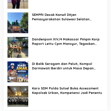
SEMPRI Desak Kanwil Ditjen
Pemasyarakatan Sulawesi Selatan
Lakukan Reformasi Total Tata Kelola
Pemasyarakatan
Dandenpom XIV/4 Makassar Pimpin Korp
Raport Lettu Cpm Mansyur, Tegaskan
Prajurit Harus Loyal dan Berintegritas
Di Balik Seragam dan Peluit, Kompol
Darmawati Berdiri untuk Masa Depan
Bangsa: Hari Anak Nasional 2026 Jadi
Seruan Lindungi Generasi Indonesia
Karo SDM Polda Sulsel Buka Assessment
Kapolsek Urban, Kompetensi Jadi Penentu