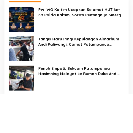
PW IWO Kaltim Ucapkan Selamat HUT ke-
69 Polda Kaltim, Soroti Pentingnya Sinergi
Polisi dan Media
Tangis Haru Iringi Kepulangan Almarhum
Andi Paliwangi, Camat Patampanua
Muhammad Ja’far Turun Langsung
Mengangkat Jenazah di Rumah Duka
Penuh Empati, Sekcam Patampanua
Hasimning Melayat ke Rumah Duka Andi
Paliwangi, Hadir Menguatkan Keluarga
Yang Berduka
Jejak Pengabdian Tak Pernah Pudar, AKP
Saripuddin Tinggalkan Polres Barru
dengan Segudang Prestasi, Kini
Mengemban Amanah Baru di Bidpropam
Polda Sulsel
Gerak Cepat Antisipasi Kekeringan,
Pemerintah Kecamatan Patampanua dan