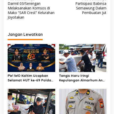
N
Darmil 03/Serengan
Partisipasi Babinsa
r
a
Melaksanakan Komsos di
Semawung Dalam
i
v
Mako “SAR Crest” Kelurahan
Pembuatan Jut
"
Joyotakan
i
g
a
Jangan Lewatkan
s
i
p
o
s
PW IWO Kaltim Ucapkan
Tangis Haru Iringi
Selamat HUT ke-69 Polda
Kepulangan Almarhum Andi
Kaltim, Soroti Pentingnya
Paliwangi, Camat
Sinergi Polisi dan Media
Patampanua Muhammad
Ja’far Turun Langsung
Mengangkat Jenazah di
Rumah Duka