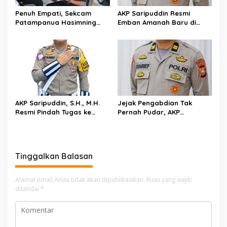
Penuh Empati, Sekcam
AKP Saripuddin Resmi
Patampanua Hasimning
Emban Amanah Baru di
Melayat ke Rumah Duka
Bidpropam Polda Sulsel,
Andi Paliwangi, Hadir
Tinggalkan Jejak
Menguatkan Keluarga Yang
Pengabdian di Polres Barru
Berduka
AKP Saripuddin, S.H., M.H.
Jejak Pengabdian Tak
Resmi Pindah Tugas ke
Pernah Pudar, AKP
Bidpropam Polda Sulsel
Saripuddin Tinggalkan
Polres Barru dengan
Segudang Prestasi, Kini
Mengemban Amanah Baru
Tinggalkan Balasan
di Bidpropam Polda Sulsel
Alamat email Anda tidak akan dipublikasikan.
Ruas yang wajib
ditandai
*