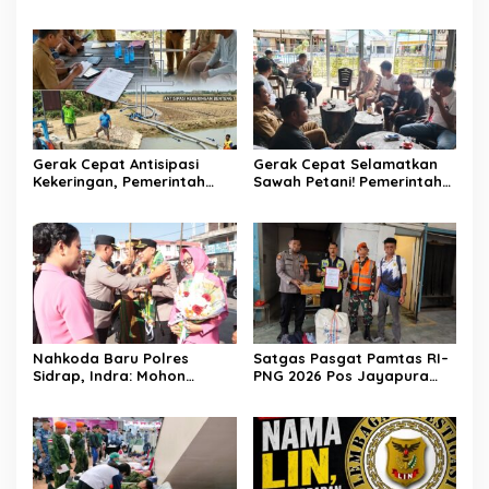
Bidpropam Polda Sulsel
Saripuddin Tinggalkan
Polres Barru dengan
Segudang Prestasi, Kini
Mengemban Amanah Baru
di Bidpropam Polda Sulsel
Gerak Cepat Antisipasi
Gerak Cepat Selamatkan
Kekeringan, Pemerintah
Sawah Petani! Pemerintah
Kecamatan Patampanua
Kecamatan Patampanua,
dan Kelurahan Benteng
DPRD, dan Tokoh
Selamatkan Sawah Warga
Masyarakat Bersatu
Hadapi Ancaman
Kekeringan di Kelurahan
Benteng
Nahkoda Baru Polres
Satgas Pasgat Pamtas RI–
Sidrap, Indra: Mohon
PNG 2026 Pos Jayapura
Dukungan dan Kerjasama
Gagalkan Penyelundupan
Seluruh Personel
Ganja Melalui Jalur Kargo
Bandara Sentani