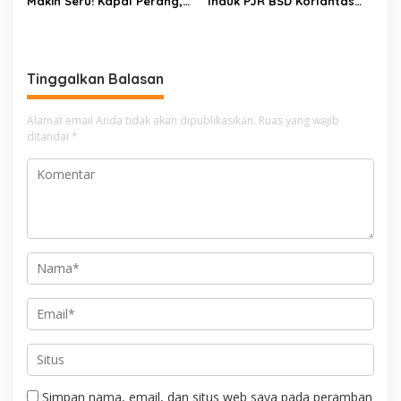
Makin Seru! Kapal Perang,
Induk PJR BSD Korlantas
Fun Bike dan Atraksi
Polri Kompol
Menanti di Kodaeral VI
Darmawati.SE.MM.MH
bersama Personilnya
Membagikan Bendera
Tinggalkan Balasan
Merah Putih Berserta
Tiangnya
Alamat email Anda tidak akan dipublikasikan.
Ruas yang wajib
ditandai
*
Simpan nama, email, dan situs web saya pada peramban