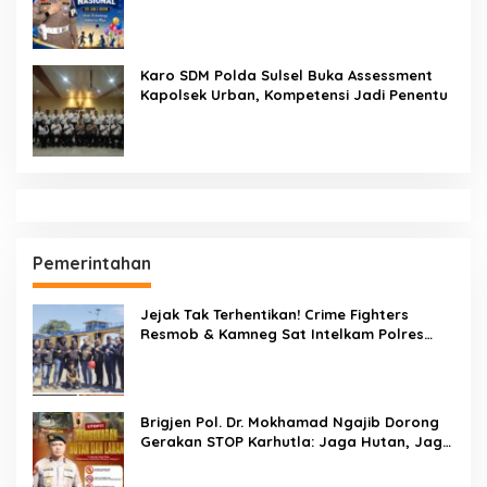
Pendidikan
Sekcam Patampanua Pimpin Prmbukaan
HUT RI Ke-81, Semangat Kemerdekaan
Berkobar di Maccirinna
SEMPRI Desak Kanwil Ditjen
Pemasyarakatan Sulawesi Selatan
Lakukan Reformasi Total Tata Kelola
Pemasyarakatan
Dandenpom XIV/4 Makassar Pimpin Korp
Raport Lettu Cpm Mansyur, Tegaskan
Prajurit Harus Loyal dan Berintegritas
Di Balik Seragam dan Peluit, Kompol
Darmawati Berdiri untuk Masa Depan