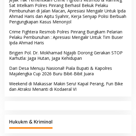
Pelaku Dibekuk di
Batulappa
Usai Buka HUT RI ke-81,
Hadir di Tengah Warga,
Camat Patampanua
Dewan Hartono dan Dewan
Kumpulkan Kades dan
Hilman Beri Dukungan
Lurah: Arahan Tegas
Penuh Puncak Perayaan
Dibumbui Canda, Semua
HUT RI ke-81 di Maccirinna
Fokus Mendengar!
Sekcam Patampanua
LSM PERKARA Menantang
Pimpin Prmbukaan HUT RI
Kapolres Enrekang
Ke-81, Semangat
Melakukan Penindakan
Kemerdekaan Berkobar di
Terhadap Kelangkaan Dan
Maccirinna
Lonjakan Harga gas elpiji 3
kg Di Kabupaten Enrekang
BERITA TERBARU