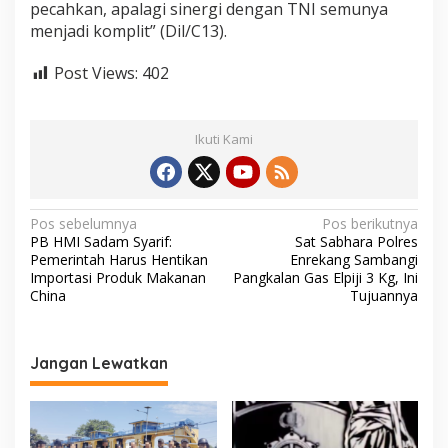
pecahkan, apalagi sinergi dengan TNI semunya
k
menjadi komplit” (Dil/C13).
a
n
Post Views:
402
Ikuti Kami
N
Pos sebelumnya
Pos berikutnya
PB HMI Sadam Syarif:
Sat Sabhara Polres
a
Pemerintah Harus Hentikan
Enrekang Sambangi
v
Importasi Produk Makanan
Pangkalan Gas Elpiji 3 Kg, Ini
China
Tujuannya
i
g
a
Jangan Lewatkan
s
i