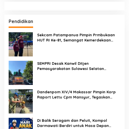
Jejak Tak Terhentikan! Crime Fighters Resmob & Kamneg
Sat Intelkam Polres Pinrang Berhasil Bekuk Pelaku
Pembunuhan di Jalan Macan, Apresiasi Mengalir Untuk Ipda
Ahmad Haris dan Aiptu Syahrir, Kerja Senyap Polisi Berbuah
Pengungkapan Kasus Menonjol
Crime Fightera Resmob Polres Pinrang Bungkam Pelarian
Pelaku Pembunuhan : Apresiasi Mengalir Untuk Tim Buser
Ipda Ahmad Haris
Brigjen Pol. Dr. Mokhamad Ngajib Dorong Gerakan STOP
Karhutla: Jaga Hutan, Jaga Kehidupan
Dari Desa Menuju Nasional! Piala Bupati & Kapolres
Majalengka Cup 2026 Buru Bibit-Bibit Juara
Weekend di Makassar Makin Seru! Kapal Perang, Fun Bike
dan Atraksi Menanti di Kodaeral VI
Hukukm & Kriminal