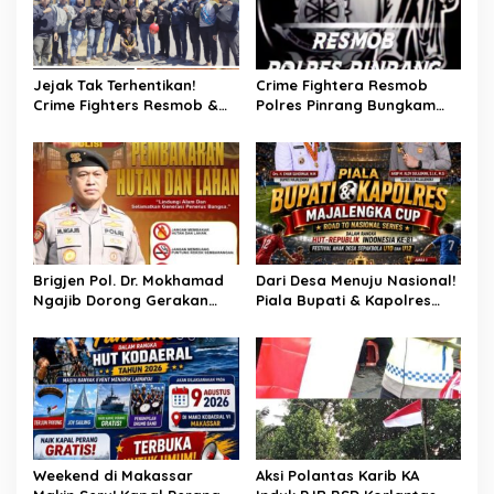
p
o
s
Jejak Tak Terhentikan!
Crime Fightera Resmob
Crime Fighters Resmob &
Polres Pinrang Bungkam
Kamneg Sat Intelkam
Pelarian Pelaku
Polres Pinrang Berhasil
Pembunuhan : Apresiasi
Bekuk Pelaku Pembunuhan
Mengalir Untuk Tim Buser
di Jalan Macan, Apresiasi
Ipda Ahmad Haris
Mengalir Untuk Ipda Ahmad
Haris dan Aiptu Syahrir,
Kerja Senyap Polisi
Berbuah Pengungkapan
Brigjen Pol. Dr. Mokhamad
Dari Desa Menuju Nasional!
Kasus Menonjol
Ngajib Dorong Gerakan
Piala Bupati & Kapolres
STOP Karhutla: Jaga
Majalengka Cup 2026 Buru
Hutan, Jaga Kehidupan
Bibit-Bibit Juara
Weekend di Makassar
Aksi Polantas Karib KA