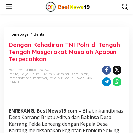
L
e
w
a
t
i
Homepage
/
Berita
D
k
e
e
Dengan Kehadiran TNI Polri di Tengah-
n
k
g
o
Tengah Masyarakat Masalah Apapun
a
n
Terpecahkan
n
t
K
e
Bestnews
Januari 28, 2020
e
n
Berita
,
Gaya Hidup
,
Hukum & Kriminal
,
Komunitas
,
h
Pemerintahan
,
Peristiwa
,
Sosial & Budaya
,
Tokoh
402
a
Dilihat
d
i
r
a
n
ENREKANG, BestNews19.com –
Bhabinkamtibmas
T
Desa Karrang Briptu Aditya dan Babinsa Desa
N
Karrang Pelda Lenceng dengan Kepala Desa
I
Karrang melaksanakan kegiatan Problem Solving
P