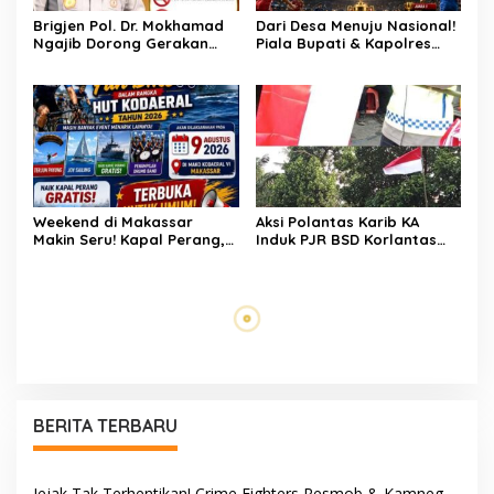
Kasus Menonjol
Brigjen Pol. Dr. Mokhamad
Dari Desa Menuju Nasional!
Ngajib Dorong Gerakan
Piala Bupati & Kapolres
STOP Karhutla: Jaga
Majalengka Cup 2026 Buru
Hutan, Jaga Kehidupan
Bibit-Bibit Juara
Weekend di Makassar
Aksi Polantas Karib KA
Makin Seru! Kapal Perang,
Induk PJR BSD Korlantas
Fun Bike dan Atraksi
Polri Kompol
Menanti di Kodaeral VI
Darmawati.SE.MM.MH
bersama Personilnya
Membagikan Bendera
Merah Putih Berserta
Tiangnya
JEJAK CCTV BERUJUNG
Bukan Sekadar
PENANGKAPAN! Gabungan
Pengamanan, LMP
Resmob–Kamneg Polres
Patampanua Tunjukkan
Pinrang Bongkar Kasus
Wajah Sinergitas di
Maut Jl Macan, Terduga
Pembukaan HUT RI ke-81