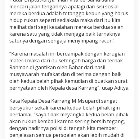
a
mencari jalan tengahnya apalagi dari sisi sosial
k
mereka berdua adalah tetangga kebun yang harus
a
hidup rukun seperti sediakala maka dari itu kita
t
M
melihat dari segi kesalahan mereka berdua salah
a
karena satu yang tidak menjaga baik ternaknya
s
satunya dengan sengaja menyimpang racun”.
a
l
“Karena masalah ini berdampak dengan kerugian
a
h
materil maka dari itu setengah harga dari ternak
A
Rahman di gantikan oleh Bahar dari hasil
p
musyawarah mufakat dan di terima dengan baik
a
oleh kedua belah pihak kemudian di buatkan surat
p
pernyataan oleh Kepala desa Karrang”, ucap Aditya.
u
n
T
Kata Kepala Desa Karrang M Msupardi sangat
e
bersyukur sekali karena kedua belah pihak igin
r
berdamai, “saya tidak meyangka kedua belah pihak
p
akan rukun kembali karena sering bersih tegang,
e
c
dengan hadirnya polisi di tengah kita memberi
a
penjelasan semua persoalan akan lebih mudah di
h