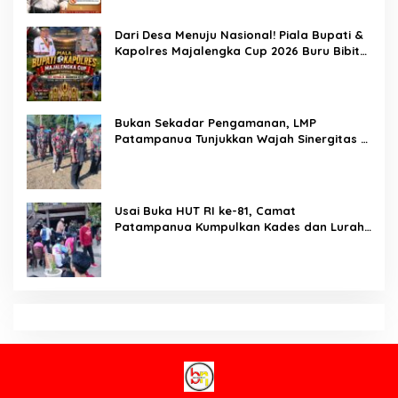
Bangsa: Hari Anak Nasional 2026 Jadi
Seruan Lindungi Generasi Indonesia
Karo SDM Polda Sulsel Buka Assessment
Kapolsek Urban, Kompetensi Jadi Penentu
Pemerintahan
Jejak Tak Terhentikan! Crime Fighters
Resmob & Kamneg Sat Intelkam Polres
Pinrang Berhasil Bekuk Pelaku
Pembunuhan di Jalan Macan, Apresiasi
Mengalir Untuk Ipda Ahmad Haris dan
Aiptu Syahrir, Kerja Senyap Polisi Berbuah
Brigjen Pol. Dr. Mokhamad Ngajib Dorong
Pengungkapan Kasus Menonjol
Gerakan STOP Karhutla: Jaga Hutan, Jaga
Kehidupan