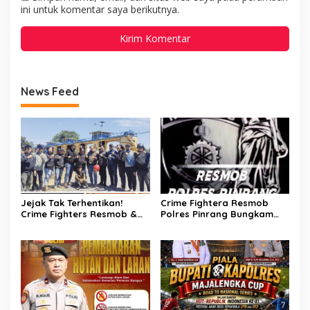
ini untuk komentar saya berikutnya.
News Feed
Jejak Tak Terhentikan!
Crime Fightera Resmob
Crime Fighters Resmob &
Polres Pinrang Bungkam
Kamneg Sat Intelkam
Pelarian Pelaku
Polres Pinrang Berhasil
Pembunuhan : Apresiasi
Bekuk Pelaku Pembunuhan
Mengalir Untuk Tim Buser
di Jalan Macan, Apresiasi
Ipda Ahmad Haris
Mengalir Untuk Ipda Ahmad
Haris dan Aiptu Syahrir,
Kerja Senyap Polisi
Berbuah Pengungkapan