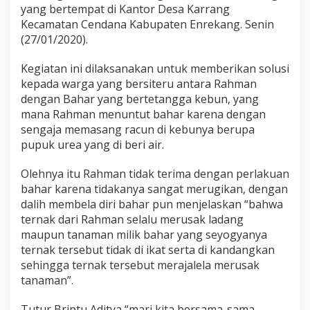
o
yang bertempat di Kantor Desa Karrang
l
Kecamatan Cendana Kabupaten Enrekang. Senin
r
(27/01/2020).
i
d
Kegiatan ini dilaksanakan untuk memberikan solusi
i
T
kepada warga yang bersiteru antara Rahman
e
dengan Bahar yang bertetangga kebun, yang
n
mana Rahman menuntut bahar karena dengan
g
sengaja memasang racun di kebunya berupa
a
pupuk urea yang di beri air.
h
-
T
Olehnya itu Rahman tidak terima dengan perlakuan
e
bahar karena tidakanya sangat merugikan, dengan
n
dalih membela diri bahar pun menjelaskan “bahwa
g
ternak dari Rahman selalu merusak ladang
a
h
maupun tanaman milik bahar yang seyogyanya
M
ternak tersebut tidak di ikat serta di kandangkan
a
sehingga ternak tersebut merajalela merusak
s
tanaman”.
y
a
r
Tutur Briptu Aditya “mari kita bersama-sama