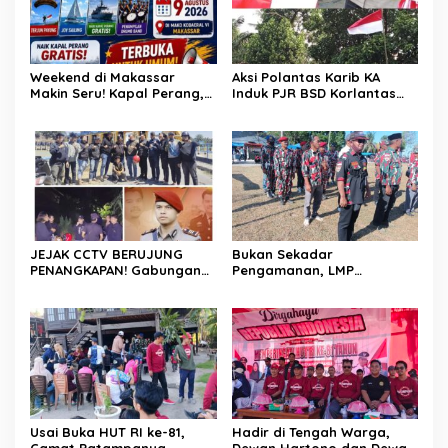
Weekend di Makassar
Aksi Polantas Karib KA
Makin Seru! Kapal Perang,
Induk PJR BSD Korlantas
Fun Bike dan Atraksi
Polri Kompol
Menanti di Kodaeral VI
Darmawati.SE.MM.MH
bersama Personilnya
Membagikan Bendera
Merah Putih Berserta
Tiangnya
JEJAK CCTV BERUJUNG
Bukan Sekadar
PENANGKAPAN! Gabungan
Pengamanan, LMP
Resmob–Kamneg Polres
Patampanua Tunjukkan
Pinrang Bongkar Kasus
Wajah Sinergitas di
Maut Jl Macan, Terduga
Pembukaan HUT RI ke-81
Pelaku Dibekuk di
Batulappa
Usai Buka HUT RI ke-81,
Hadir di Tengah Warga,
Camat Patampanua
Dewan Hartono dan Dewan