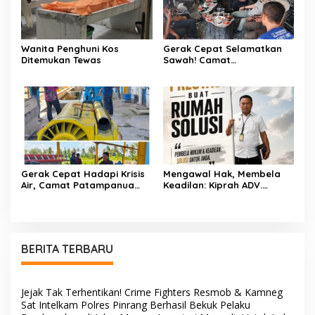
Wanita Penghuni Kos
Gerak Cepat Selamatkan
Ditemukan Tewas
Sawah! Camat
Patampanua Gandeng
Kementerian Bahas Solusi
Debit Air Irigasi Watang
Sawitto Menulis
Gerak Cepat Hadapi Krisis
Mengawal Hak, Membela
Air, Camat Patampanua
Keadilan: Kiprah ADV.
Temui Manajemen PLTM
Sugiyono Bersama Rumah
Demi Selamatkan Ribuan
Solusi
Hektare Sawah Warga
BERITA TERBARU
Jejak Tak Terhentikan! Crime Fighters Resmob & Kamneg
Sat Intelkam Polres Pinrang Berhasil Bekuk Pelaku