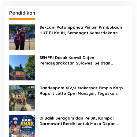
Pendidikan
Sekcam Patampanua Pimpin Prmbukaan
HUT RI Ke-81, Semangat Kemerdekaan
Berkobar di Maccirinna
SEMPRI Desak Kanwil Ditjen
Pemasyarakatan Sulawesi Selatan
Lakukan Reformasi Total Tata Kelola
Pemasyarakatan
Dandenpom XIV/4 Makassar Pimpin Korp
Raport Lettu Cpm Mansyur, Tegaskan
Prajurit Harus Loyal dan Berintegritas
Di Balik Seragam dan Peluit, Kompol
Darmawati Berdiri untuk Masa Depan
Bangsa: Hari Anak Nasional 2026 Jadi
Seruan Lindungi Generasi Indonesia