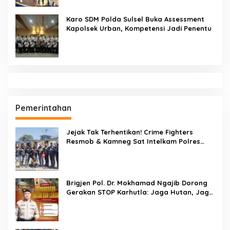
Karo SDM Polda Sulsel Buka Assessment
Kapolsek Urban, Kompetensi Jadi Penentu
Pemerintahan
Jejak Tak Terhentikan! Crime Fighters
Resmob & Kamneg Sat Intelkam Polres
Pinrang Berhasil Bekuk Pelaku
Pembunuhan di Jalan Macan, Apresiasi
Mengalir Untuk Ipda Ahmad Haris dan
Aiptu Syahrir, Kerja Senyap Polisi Berbuah
Brigjen Pol. Dr. Mokhamad Ngajib Dorong
Pengungkapan Kasus Menonjol
Gerakan STOP Karhutla: Jaga Hutan, Jaga
Kehidupan