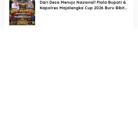
Dari Desa Menuju Nasional! Piala Bupati &
Kapolres Majalengka Cup 2026 Buru Bibit-
Bibit Juara
Bukan Sekadar Pengamanan, LMP
Patampanua Tunjukkan Wajah Sinergitas di
Pembukaan HUT RI ke-81
Usai Buka HUT RI ke-81, Camat
Patampanua Kumpulkan Kades dan Lurah:
Arahan Tegas Dibumbui Canda, Semua
Fokus Mendengar!