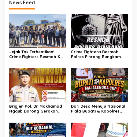
News Feed
Jejak Tak Terhentikan!
Crime Fightera Resmob
Crime Fighters Resmob &
Polres Pinrang Bungkam
Kamneg Sat Intelkam
Pelarian Pelaku
Polres Pinrang Berhasil
Pembunuhan : Apresiasi
Bekuk Pelaku Pembunuhan
Mengalir Untuk Tim Buser
di Jalan Macan, Apresiasi
Ipda Ahmad Haris
Mengalir Untuk Ipda Ahmad
Haris dan Aiptu Syahrir,
Kerja Senyap Polisi
Berbuah Pengungkapan
Kasus Menonjol
Brigjen Pol. Dr. Mokhamad
Dari Desa Menuju Nasional!
Ngajib Dorong Gerakan
Piala Bupati & Kapolres
STOP Karhutla: Jaga
Majalengka Cup 2026 Buru
Hutan, Jaga Kehidupan
Bibit-Bibit Juara