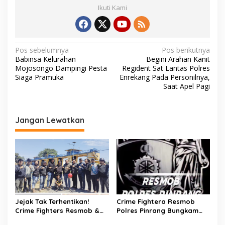
Ikuti Kami
N
Pos sebelumnya
Pos berikutnya
Babinsa Kelurahan
Begini Arahan Kanit
a
Mojosongo Dampingi Pesta
Regident Sat Lantas Polres
v
Siaga Pramuka
Enrekang Pada Personilnya,
Saat Apel Pagi
i
g
a
Jangan Lewatkan
s
i
p
o
s
Jejak Tak Terhentikan!
Crime Fightera Resmob
Crime Fighters Resmob &
Polres Pinrang Bungkam
Kamneg Sat Intelkam
Pelarian Pelaku