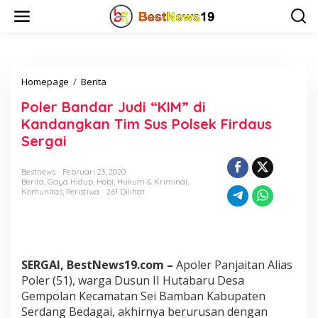
L
e
w
a
t
i
Homepage
/
Berita
P
k
o
e
Poler Bandar Judi “KIM” di
l
k
e
o
Kandangkan Tim Sus Polsek Firdaus
r
n
Sergai
B
t
a
e
n
n
Bestnews
Februari 23, 2020
Berita
,
Gaya Hidup
,
Hobi
,
Hukum & Kriminal
,
d
Komunitas
,
Peristiwa
261 Dilihat
a
r
J
u
d
i
SERGAI, BestNews19.com –
Apoler Panjaitan Alias
"
Poler (51), warga Dusun II Hutabaru Desa
K
Gempolan Kecamatan Sei Bamban Kabupaten
I
Serdang Bedagai, akhirnya berurusan dengan
M