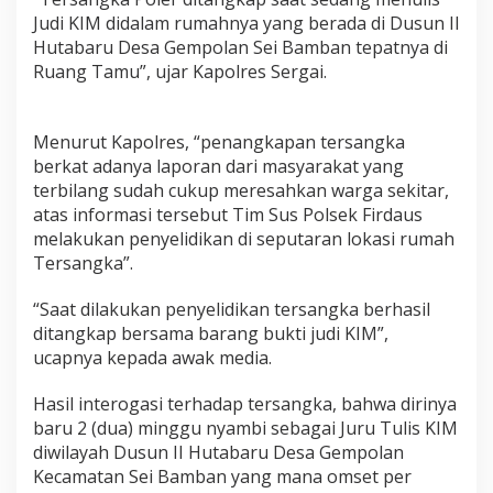
F
Judi KIM didalam rumahnya yang berada di Dusun II
i
Hutabaru Desa Gempolan Sei Bamban tepatnya di
r
Ruang Tamu”, ujar Kapolres Sergai.
d
a
u
s
Menurut Kapolres, “penangkapan tersangka
S
berkat adanya laporan dari masyarakat yang
e
terbilang sudah cukup meresahkan warga sekitar,
r
g
atas informasi tersebut Tim Sus Polsek Firdaus
a
melakukan penyelidikan di seputaran lokasi rumah
i
Tersangka”.
“Saat dilakukan penyelidikan tersangka berhasil
ditangkap bersama barang bukti judi KIM”,
ucapnya kepada awak media.
Hasil interogasi terhadap tersangka, bahwa dirinya
baru 2 (dua) minggu nyambi sebagai Juru Tulis KIM
diwilayah Dusun II Hutabaru Desa Gempolan
Kecamatan Sei Bamban yang mana omset per