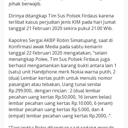
"
pihak berwajib.
d
i
Dirinya ditangkap Tim Sus Polsek Firdaus karena
K
terlibat kasus perjudian jenis KIM pada hari Jumat
a
tanggal 21 Februari 2020 sekira pukul 21.00 Wib.
n
d
a
Kapolres Sergai AKBP Robin Simatupang, saat di
n
Konfirmasi awak Media pada sabtu kemarin
g
tanggal 22 Februari 2020 mengatakan, “selain
k
menangkap Polee, Tim Sus Polsek Firdaus juga
a
n
berhasil mengamankan barang bukti antara lain 1
T
(satu) unit Handphone merk Nokia warna putih, 2
i
(dua) Lembar kertas putih untuk menulis nomor
m
pasangan atau tebakan, Uang tunai senilai
S
Rp.299.000,. dengan rincian : 2 (dua) lembar
u
s
pecahan uang kertas Rp.50.000, 16 (enam belas)
P
lembar pecahan uang kertas Rp.10.000, 6 (enam)
o
lembar pecahan uang kertas Rp.5.000, dan 4
l
(empat) lembar pecahan uang kertas Rp.2000,-“.
s
e
k
“Tersangka Poler ditangkap saat sedang menulis