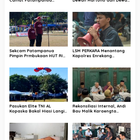
Kumpulkan Kades dan
Hilman Beri Dukungan
Lurah: Arahan Tegas
Penuh Puncak Perayaan
Dibumbui Canda, Semua
HUT RI ke-81 di Maccirinna
Fokus Mendengar!
Sekcam Patampanua
LSM PERKARA Menantang
Pimpin Prmbukaan HUT RI
Kapolres Enrekang
Ke-81, Semangat
Melakukan Penindakan
Kemerdekaan Berkobar di
Terhadap Kelangkaan Dan
Maccirinna
Lonjakan Harga gas elpiji 3
kg Di Kabupaten Enrekang
Pasukan Elite TNI AL
Rekonsiliasi Internal, Andi
Kopaska Bakal Hiasi Langit
Bau Malik Karaengta
Makassar di Event NBOD
Tukkajanangngang Gelar
Kodaeral VI
Pertemuan Darurat Tokoh
Adat Gowa