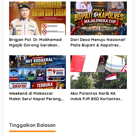
Polres Pinrang Berhasil
Pembunuhan : Apresiasi
Bekuk Pelaku Pembunuhan
Mengalir Untuk Tim Buser
di Jalan Macan, Apresiasi
Ipda Ahmad Haris
Mengalir Untuk Ipda Ahmad
Haris dan Aiptu Syahrir,
Kerja Senyap Polisi
Berbuah Pengungkapan
Brigjen Pol. Dr. Mokhamad
Dari Desa Menuju Nasional!
Kasus Menonjol
Ngajib Dorong Gerakan
Piala Bupati & Kapolres
STOP Karhutla: Jaga
Majalengka Cup 2026 Buru
Hutan, Jaga Kehidupan
Bibit-Bibit Juara
Weekend di Makassar
Aksi Polantas Karib KA
Makin Seru! Kapal Perang,
Induk PJR BSD Korlantas
Fun Bike dan Atraksi
Polri Kompol
Menanti di Kodaeral VI
Darmawati.SE.MM.MH
bersama Personilnya
Membagikan Bendera
Tinggalkan Balasan
Merah Putih Berserta
Tiangnya