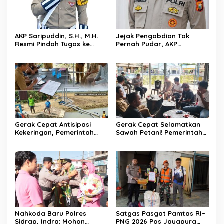
AKP Saripuddin, S.H., M.H.
Jejak Pengabdian Tak
Resmi Pindah Tugas ke
Pernah Pudar, AKP
Bidpropam Polda Sulsel
Saripuddin Tinggalkan
Polres Barru dengan
Segudang Prestasi, Kini
Mengemban Amanah Baru
di Bidpropam Polda Sulsel
Gerak Cepat Antisipasi
Gerak Cepat Selamatkan
Kekeringan, Pemerintah
Sawah Petani! Pemerintah
Kecamatan Patampanua
Kecamatan Patampanua,
dan Kelurahan Benteng
DPRD, dan Tokoh
Selamatkan Sawah Warga
Masyarakat Bersatu
Hadapi Ancaman
Kekeringan di Kelurahan
Benteng
Nahkoda Baru Polres
Satgas Pasgat Pamtas RI–
Sidrap, Indra: Mohon
PNG 2026 Pos Jayapura