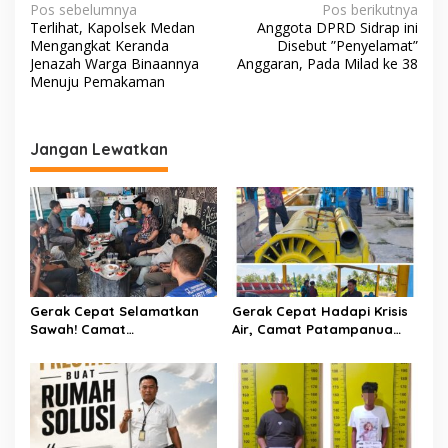
N
Pos sebelumnya
Pos berikutnya
Terlihat, Kapolsek Medan
Anggota DPRD Sidrap ini
a
Mengangkat Keranda
Disebut ”Penyelamat”
v
Jenazah Warga Binaannya
Anggaran, Pada Milad ke 38
Menuju Pemakaman
i
g
a
Jangan Lewatkan
s
i
p
o
s
Gerak Cepat Selamatkan
Gerak Cepat Hadapi Krisis
Sawah! Camat
Air, Camat Patampanua
Patampanua Gandeng
Temui Manajemen PLTM
Kementerian Bahas Solusi
Demi Selamatkan Ribuan
Debit Air Irigasi Watang
Hektare Sawah Warga
Sawitto Menulis