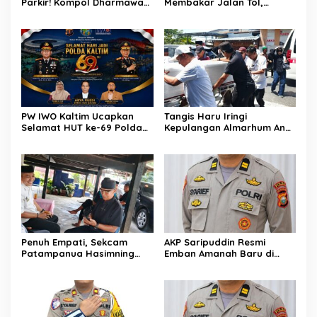
Parkir! Kompol Dharmawati
Membakar Jalan Tol,
Gaungkan Pesan
Sentuhan Kemanusiaan
Keselamatan, Satu
Kompol Dharmawati
Kelalaian Bisa Berujung
Sejukkan Hati Para Sopir
Maut
Truk
PW IWO Kaltim Ucapkan
Tangis Haru Iringi
Selamat HUT ke-69 Polda
Kepulangan Almarhum Andi
Kaltim, Soroti Pentingnya
Paliwangi, Camat
Sinergi Polisi dan Media
Patampanua Muhammad
Ja’far Turun Langsung
Mengangkat Jenazah di
Rumah Duka
Penuh Empati, Sekcam
AKP Saripuddin Resmi
Patampanua Hasimning
Emban Amanah Baru di
Melayat ke Rumah Duka
Bidpropam Polda Sulsel,
Andi Paliwangi, Hadir
Tinggalkan Jejak
Menguatkan Keluarga Yang
Pengabdian di Polres Barru
Berduka