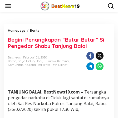
L
e
w
a
t
i
Homepage
/
Berita
B
k
e
e
Begini Penangkapan “Butar Butar” Si
g
k
i
o
Pengedar Shabu Tanjung Balai
n
n
i
t
Bestnews
Februari 26, 2020
P
e
Berita
,
Gaya Hidup
,
Hobi
,
Hukum & Kriminal
,
e
n
Komunitas
,
Nasional
,
Peristiwa
394 Dilihat
n
a
n
g
k
TANJUNG BALAI, BestNews19.com –
Tersangka
a
p
pengedar narkoba di Ciduk lagi santai di rumahnya
a
oleh Sat Res Narkoba Polres Tanjung Balai, Rabu,
n
(26/02/2020) sekira pukul 17.30 Wib,
"
B