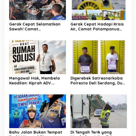
Gerak Cepat Selamatkan
Gerak Cepat Hadapi Krisis
Sawah! Camat
Air, Camat Patampanua
Patampanua Gandeng
Temui Manajemen PLTM
Kementerian Bahas Solusi
Demi Selamatkan Ribuan
Debit Air Irigasi Watang
Hektare Sawah Warga
Sawitto Menulis
Mengawal Hak, Membela
Digerebek Satresnarkoba
Keadilan: Kiprah ADV.
Polresta Deli Serdang, Dua
Sugiyono Bersama Rumah
Pengedar Sabu di Pagar
Solusi
Merbau Dibekuk
Bahu Jalan Bukan Tempat
Di Tengah Terik yang