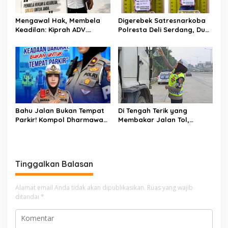
Mengawal Hak, Membela
Digerebek Satresnarkoba
Keadilan: Kiprah ADV.
Polresta Deli Serdang, Dua
Sugiyono Bersama Rumah
Pengedar Sabu di Pagar
Solusi
Merbau Dibekuk
Bahu Jalan Bukan Tempat
Di Tengah Terik yang
Parkir! Kompol Dharmawati
Membakar Jalan Tol,
Gaungkan Pesan
Sentuhan Kemanusiaan
Keselamatan, Satu
Kompol Dharmawati
Kelalaian Bisa Berujung
Sejukkan Hati Para Sopir
Maut
Truk
Tinggalkan Balasan
Alamat email Anda tidak akan dipublikasikan.
Ruas yang wajib
ditandai
*