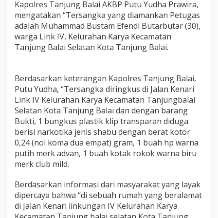
Kapolres Tanjung Balai AKBP Putu Yudha Prawira,
u
t
mengatakan “Tersangka yang diamankan Petugas
a
adalah Muhammad Bustam Efendi Butarbutar (30),
r
warga Link IV, Kelurahan Karya Kecamatan
B
Tanjung Balai Selatan Kota Tanjung Balai.
u
t
a
r
Berdasarkan keterangan Kapolres Tanjung Balai,
"
Putu Yudha, “Tersangka diringkus di Jalan Kenari
S
Link IV Kelurahan Karya Kecamatan Tanjungbalai
i
Selatan Kota Tanjung Balai dan dengan barang
P
e
Bukti, 1 bungkus plastik klip transparan diduga
n
berisi narkotika jenis shabu dengan berat kotor
g
0,24 (nol koma dua empat) gram, 1 buah hp warna
e
putih merk advan, 1 buah kotak rokok warna biru
d
a
merk club mild.
r
S
Berdasarkan informasi dari masyarakat yang layak
h
dipercaya bahwa “di sebuah rumah yang beralamat
a
di Jalan Kenari linkungan IV Kelurahan Karya
b
u
Kecamatan Tanjung balai selatan Kota Tanjung