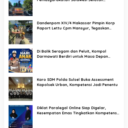
Lakukan Reformasi Total Tata Kelola
Pemasyarakatan
Dandenpom XIV/4 Makassar Pimpin Korp
Raport Lettu Cpm Mansyur, Tegaskan
Prajurit Harus Loyal dan Berintegritas
Di Balik Seragam dan Peluit, Kompol
Darmawati Berdiri untuk Masa Depan
Bangsa: Hari Anak Nasional 2026 Jadi
Seruan Lindungi Generasi Indonesia
Karo SDM Polda Sulsel Buka Assessment
Kapolsek Urban, Kompetensi Jadi Penentu
Diklat Paralegal Online Siap Digelar,
Kesempatan Emas Tingkatkan Kompetensi
Bantuan Hukum dan Advokasi