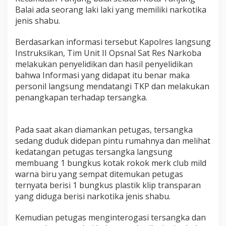
T
Balai ada seorang laki laki yang memiliki narkotika
a
jenis shabu.
n
j
Berdasarkan informasi tersebut Kapolres langsung
u
n
Instruksikan, Tim Unit II Opsnal Sat Res Narkoba
g
melakukan penyelidikan dan hasil penyelidikan
B
bahwa Informasi yang didapat itu benar maka
a
personil langsung mendatangi TKP dan melakukan
l
penangkapan terhadap tersangka.
a
i
Pada saat akan diamankan petugas, tersangka
sedang duduk didepan pintu rumahnya dan melihat
kedatangan petugas tersangka langsung
membuang 1 bungkus kotak rokok merk club mild
warna biru yang sempat ditemukan petugas
ternyata berisi 1 bungkus plastik klip transparan
yang diduga berisi narkotika jenis shabu.
Kemudian petugas menginterogasi tersangka dan