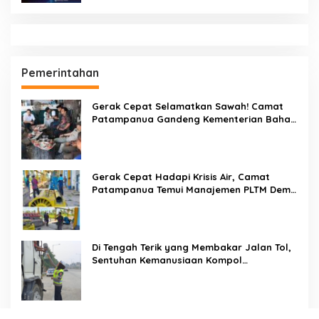
Pemerintahan
Gerak Cepat Selamatkan Sawah! Camat
Patampanua Gandeng Kementerian Bahas
Solusi Debit Air Irigasi Watang Sawitto
Menulis
Gerak Cepat Hadapi Krisis Air, Camat
Patampanua Temui Manajemen PLTM Demi
Selamatkan Ribuan Hektare Sawah Warga
Di Tengah Terik yang Membakar Jalan Tol,
Sentuhan Kemanusiaan Kompol
Dharmawati Sejukkan Hati Para Sopir Truk
PW IWO Kaltim Ucapkan Selamat HUT ke-