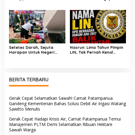
Dukungan dan Kerjasama
Gagalkan Penyelundupan
Seluruh Personel
Ganja Melalui Jalur Kargo
Bandara Sentani
Setetes Darah, Sejuta
Nasrun: Lima Tahun Pimpin
Harapan Untuk Negeri:
LIN, Tak Pernah Kenal
Satgas Pasgat Pos Timika
Saharuddin Sebagai Ketua
Wujudkan Bakti Nyata Di
DPD Sulsel
Hari Bakti TNI AU Ke-79
BERITA TERBARU
Gerak Cepat Selamatkan Sawah! Camat Patampanua
Gandeng Kementerian Bahas Solusi Debit Air Irigasi Watang
Sawitto Menulis
Gerak Cepat Hadapi Krisis Air, Camat Patampanua Temui
Manajemen PLTM Demi Selamatkan Ribuan Hektare
Sawah Warga