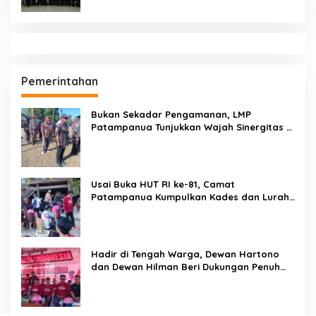
Pemerintahan
Bukan Sekadar Pengamanan, LMP
Patampanua Tunjukkan Wajah Sinergitas di
Pembukaan HUT RI ke-81
Usai Buka HUT RI ke-81, Camat
Patampanua Kumpulkan Kades dan Lurah:
Arahan Tegas Dibumbui Canda, Semua
Fokus Mendengar!
Hadir di Tengah Warga, Dewan Hartono
dan Dewan Hilman Beri Dukungan Penuh
Puncak Perayaan HUT RI ke-81 di
Maccirinna