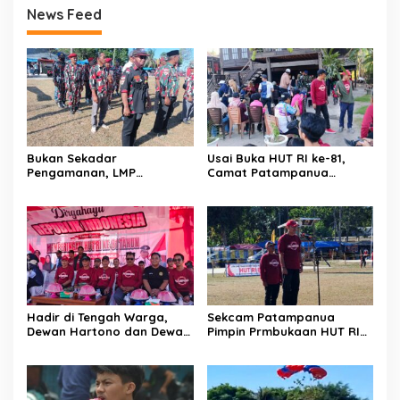
News Feed
Bukan Sekadar
Usai Buka HUT RI ke-81,
Pengamanan, LMP
Camat Patampanua
Patampanua Tunjukkan
Kumpulkan Kades dan
Wajah Sinergitas di
Lurah: Arahan Tegas
Pembukaan HUT RI ke-81
Dibumbui Canda, Semua
Fokus Mendengar!
Hadir di Tengah Warga,
Sekcam Patampanua
Dewan Hartono dan Dewan
Pimpin Prmbukaan HUT RI
Hilman Beri Dukungan
Ke-81, Semangat
Penuh Puncak Perayaan
Kemerdekaan Berkobar di
HUT RI ke-81 di Maccirinna
Maccirinna