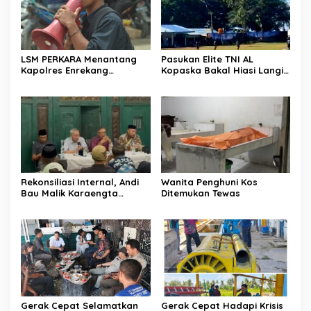
LSM PERKARA Menantang
Pasukan Elite TNI AL
Kapolres Enrekang
Kopaska Bakal Hiasi Langit
Melakukan Penindakan
Makassar di Event NBOD
Terhadap Kelangkaan Dan
Kodaeral VI
Lonjakan Harga gas elpiji 3
kg Di Kabupaten Enrekang
Rekonsiliasi Internal, Andi
Wanita Penghuni Kos
Bau Malik Karaengta
Ditemukan Tewas
Tukkajanangngang Gelar
Pertemuan Darurat Tokoh
Adat Gowa
Gerak Cepat Selamatkan
Gerak Cepat Hadapi Krisis