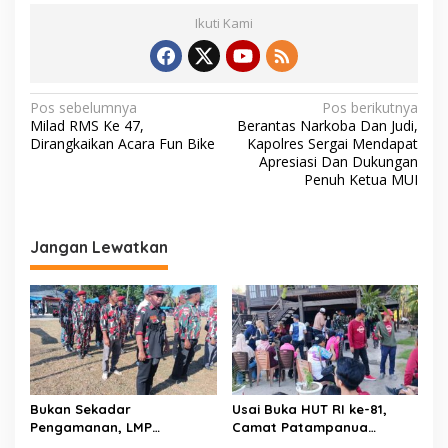
Ikuti Kami
N
Pos sebelumnya
Pos berikutnya
Milad RMS Ke 47,
Berantas Narkoba Dan Judi,
a
Dirangkaikan Acara Fun Bike
Kapolres Sergai Mendapat
v
Apresiasi Dan Dukungan
Penuh Ketua MUI
i
g
a
Jangan Lewatkan
s
i
p
o
s
Bukan Sekadar
Usai Buka HUT RI ke-81,
Pengamanan, LMP
Camat Patampanua
Patampanua Tunjukkan
Kumpulkan Kades dan