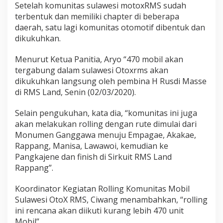
Setelah komunitas sulawesi motoxRMS sudah
n
g
terbentuk dan memiliki chapter di beberapa
g
daerah, satu lagi komunitas otomotif dibentuk dan
o
dikukuhkan.
t
a
Menurut Ketua Panitia, Aryo “470 mobil akan
K
o
tergabung dalam sulawesi Otoxrms akan
m
dikukuhkan langsung oleh pembina H Rusdi Masse
u
di RMS Land, Senin (02/03/2020).
n
i
Selain pengukuhan, kata dia, “komunitas ini juga
t
a
akan melakukan rolling dengan rute dimulai dari
s
Monumen Ganggawa menuju Empagae, Akakae,
S
Rappang, Manisa, Lawawoi, kemudian ke
u
Pangkajene dan finish di Sirkuit RMS Land
l
a
Rappang”.
w
e
Koordinator Kegiatan Rolling Komunitas Mobil
s
Sulawesi OtoX RMS, Ciwang menambahkan, “rolling
i
ini rencana akan diikuti kurang lebih 470 unit
O
t
Mobil”.