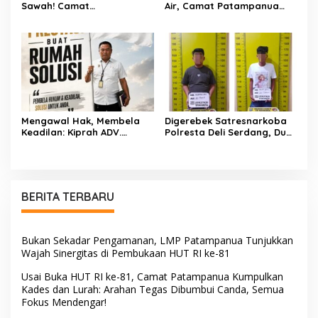
Sawah! Camat
Air, Camat Patampanua
Patampanua Gandeng
Temui Manajemen PLTM
Kementerian Bahas Solusi
Demi Selamatkan Ribuan
Debit Air Irigasi Watang
Hektare Sawah Warga
Sawitto Menulis
Mengawal Hak, Membela
Digerebek Satresnarkoba
Keadilan: Kiprah ADV.
Polresta Deli Serdang, Dua
Sugiyono Bersama Rumah
Pengedar Sabu di Pagar
Solusi
Merbau Dibekuk
BERITA TERBARU
Bukan Sekadar Pengamanan, LMP Patampanua Tunjukkan
Wajah Sinergitas di Pembukaan HUT RI ke-81
Usai Buka HUT RI ke-81, Camat Patampanua Kumpulkan
Kades dan Lurah: Arahan Tegas Dibumbui Canda, Semua
Fokus Mendengar!