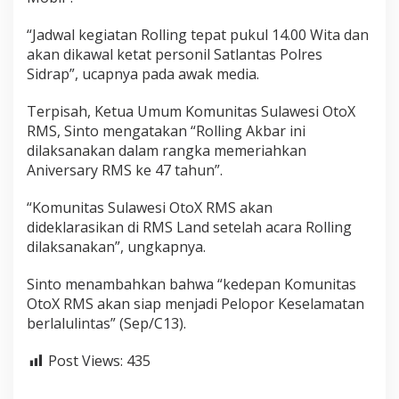
o
X
“Jadwal kegiatan Rolling tepat pukul 14.00 Wita dan
R
akan dikawal ketat personil Satlantas Polres
M
Sidrap”, ucapnya pada awak media.
S
S
i
Terpisah, Ketua Umum Komunitas Sulawesi OtoX
a
RMS, Sinto mengatakan “Rolling Akbar ini
p
dilaksanakan dalam rangka memeriahkan
D
Aniversary RMS ke 47 tahun”.
i
k
u
“Komunitas Sulawesi OtoX RMS akan
k
dideklarasikan di RMS Land setelah acara Rolling
u
dilaksanakan”, ungkapnya.
h
k
Sinto menambahkan bahwa “kedepan Komunitas
a
n
OtoX RMS akan siap menjadi Pelopor Keselamatan
berlalulintas” (Sep/C13).
Post Views:
435