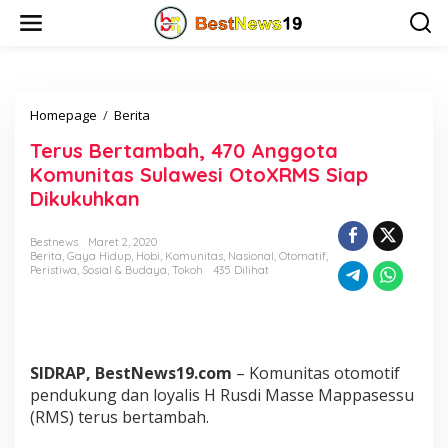
L
e
w
a
t
i
Homepage
/
Berita
T
k
e
e
Terus Bertambah, 470 Anggota
r
k
u
o
Komunitas Sulawesi OtoXRMS Siap
s
n
Dikukuhkan
B
t
e
e
r
n
Bestnews
Maret 2, 2020
Berita
,
Gaya Hidup
,
Hobi
,
Komunitas
,
Nasional
,
Otomatif
,
t
Peristiwa
,
Sosial & Budaya
,
Tokoh
435 Dilihat
a
m
b
a
h
,
SIDRAP, BestNews19.com
– Komunitas otomotif
4
pendukung dan loyalis H Rusdi Masse Mappasessu
7
(RMS) terus bertambah.
0
A