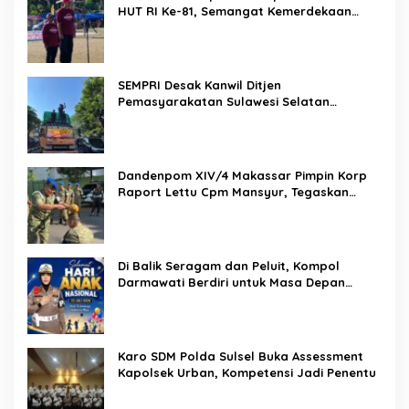
HUT RI Ke-81, Semangat Kemerdekaan
Berkobar di Maccirinna
SEMPRI Desak Kanwil Ditjen
Pemasyarakatan Sulawesi Selatan
Lakukan Reformasi Total Tata Kelola
Pemasyarakatan
Dandenpom XIV/4 Makassar Pimpin Korp
Raport Lettu Cpm Mansyur, Tegaskan
Prajurit Harus Loyal dan Berintegritas
Di Balik Seragam dan Peluit, Kompol
Darmawati Berdiri untuk Masa Depan
Bangsa: Hari Anak Nasional 2026 Jadi
Seruan Lindungi Generasi Indonesia
Karo SDM Polda Sulsel Buka Assessment
Kapolsek Urban, Kompetensi Jadi Penentu