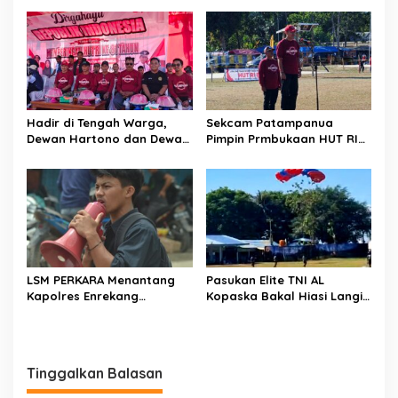
Wajah Sinergitas di
Lurah: Arahan Tegas
Pembukaan HUT RI ke-81
Dibumbui Canda, Semua
Fokus Mendengar!
Hadir di Tengah Warga,
Sekcam Patampanua
Dewan Hartono dan Dewan
Pimpin Prmbukaan HUT RI
Hilman Beri Dukungan
Ke-81, Semangat
Penuh Puncak Perayaan
Kemerdekaan Berkobar di
HUT RI ke-81 di Maccirinna
Maccirinna
LSM PERKARA Menantang
Pasukan Elite TNI AL
Kapolres Enrekang
Kopaska Bakal Hiasi Langit
Melakukan Penindakan
Makassar di Event NBOD
Terhadap Kelangkaan Dan
Kodaeral VI
Lonjakan Harga gas elpiji 3
kg Di Kabupaten Enrekang
Tinggalkan Balasan