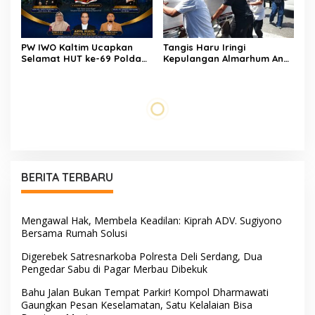
PW IWO Kaltim Ucapkan
Tangis Haru Iringi
Selamat HUT ke-69 Polda
Kepulangan Almarhum Andi
Kaltim, Soroti Pentingnya
Paliwangi, Camat
Sinergi Polisi dan Media
Patampanua Muhammad
Ja’far Turun Langsung
Mengangkat Jenazah di
Rumah Duka
Penuh Empati, Sekcam
AKP Saripuddin Resmi
Patampanua Hasimning
Emban Amanah Baru di
Melayat ke Rumah Duka
Bidpropam Polda Sulsel,
Andi Paliwangi, Hadir
Tinggalkan Jejak
Menguatkan Keluarga Yang
Pengabdian di Polres Barru
Berduka
AKP Saripuddin, S.H., M.H.
Jejak Pengabdian Tak
Resmi Pindah Tugas ke
Pernah Pudar, AKP