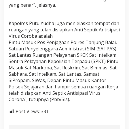
a
yang benar”, jelasnya.
n
A
n
Kapolres Putu Yudha juga menjelaskan tempat dan
t
ruangan yang telah disiapkan Anti Septik Antisipasi
i
S
Virus Coroba adalah
e
Pintu Masuk Pos Penjagaan Polres Tanjung Balai,
p
Satuan Penyelenggara Administrasi SIM (SATPAS)
t
Sat Lantas Ruangan Pelayanan SKCK Sat Intelkam
i
k
Sentra Pelayanan Kepolisian Terpadu (SPKT) Pintu
Masuk Sat Narkoba, Sat Reskrim, Sat Bimmas, Sat
Sabhara, Sat Intelkam, Sat Lantas, Samsat,
SiPropam, SiWas, Depan Pintu Masuk Kantor
Polsek Sejajaran dan hampir semua ruangan Kerja
telah disiapkan Anti Septik Antisipasi Virus
Corona”, tutupnya (Pbb/Sls).
Post Views:
331