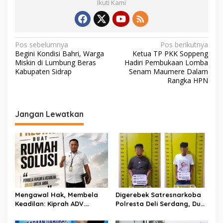
Ikuti Kami
N
Pos sebelumnya
Pos berikutnya
Begini Kondisi Bahri, Warga
Ketua TP PKK Soppeng
a
Miskin di Lumbung Beras
Hadiri Pembukaan Lomba
v
Kabupaten Sidrap
Senam Maumere Dalam
Rangka HPN
i
g
a
Jangan Lewatkan
s
i
p
o
s
Mengawal Hak, Membela
Digerebek Satresnarkoba
Keadilan: Kiprah ADV.
Polresta Deli Serdang, Dua
Sugiyono Bersama Rumah
Pengedar Sabu di Pagar
Solusi
Merbau Dibekuk