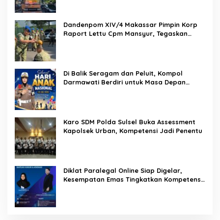
Berujung Maut
Di Tengah Terik yang Membakar Jalan Tol, Sentuhan
Kemanusiaan Kompol Dharmawati Sejukkan Hati Para
Sopir Truk
PW IWO Kaltim Ucapkan Selamat HUT ke-69 Polda Kaltim,
Soroti Pentingnya Sinergi Polisi dan Media
Hukukm & Kriminal
Pendidikan
SEMPRI Desak Kanwil Ditjen
Pemasyarakatan Sulawesi Selatan
Lakukan Reformasi Total Tata Kelola