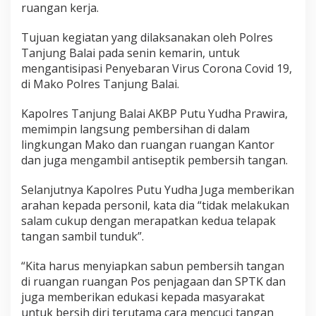
ruangan kerja.
n
a
P
Tujuan kegiatan yang dilaksanakan oleh Polres
o
Tanjung Balai pada senin kemarin, untuk
l
mengantisipasi Penyebaran Virus Corona Covid 19,
r
di Mako Polres Tanjung Balai.
e
s
T
Kapolres Tanjung Balai AKBP Putu Yudha Prawira,
a
memimpin langsung pembersihan di dalam
n
lingkungan Mako dan ruangan ruangan Kantor
j
dan juga mengambil antiseptik pembersih tangan.
u
n
g
Selanjutnya Kapolres Putu Yudha Juga memberikan
B
arahan kepada personil, kata dia “tidak melakukan
a
salam cukup dengan merapatkan kedua telapak
l
tangan sambil tunduk”.
a
i
S
“Kita harus menyiapkan sabun pembersih tangan
i
di ruangan ruangan Pos penjagaan dan SPTK dan
a
juga memberikan edukasi kepada masyarakat
p
untuk bersih diri terutama cara mencuci tangan
k