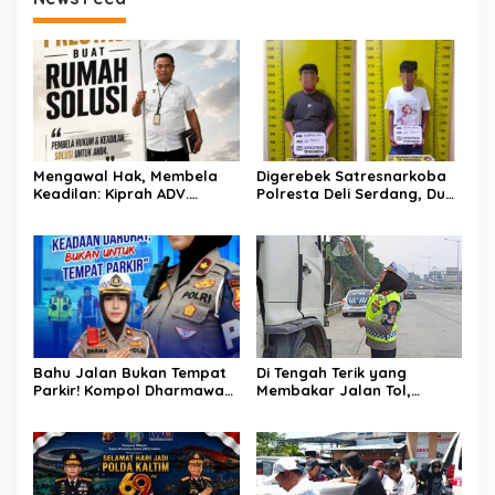
Mengawal Hak, Membela
Digerebek Satresnarkoba
Keadilan: Kiprah ADV.
Polresta Deli Serdang, Dua
Sugiyono Bersama Rumah
Pengedar Sabu di Pagar
Solusi
Merbau Dibekuk
Bahu Jalan Bukan Tempat
Di Tengah Terik yang
Parkir! Kompol Dharmawati
Membakar Jalan Tol,
Gaungkan Pesan
Sentuhan Kemanusiaan
Keselamatan, Satu
Kompol Dharmawati
Kelalaian Bisa Berujung
Sejukkan Hati Para Sopir
Maut
Truk