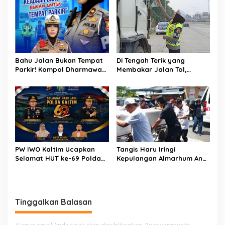
Bahu Jalan Bukan Tempat
Di Tengah Terik yang
Parkir! Kompol Dharmawati
Membakar Jalan Tol,
Gaungkan Pesan
Sentuhan Kemanusiaan
Keselamatan, Satu
Kompol Dharmawati
Kelalaian Bisa Berujung
Sejukkan Hati Para Sopir
Maut
Truk
PW IWO Kaltim Ucapkan
Tangis Haru Iringi
Selamat HUT ke-69 Polda
Kepulangan Almarhum Andi
Kaltim, Soroti Pentingnya
Paliwangi, Camat
Sinergi Polisi dan Media
Patampanua Muhammad
Ja’far Turun Langsung
Mengangkat Jenazah di
Tinggalkan Balasan
Rumah Duka