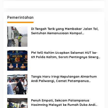
Pemasyarakatan
Dandenpom XIV/4 Makassar Pimpin Korp
Raport Lettu Cpm Mansyur, Tegaskan
Prajurit Harus Loyal dan Berintegritas
Di Balik Seragam dan Peluit, Kompol
Darmawati Berdiri untuk Masa Depan
Bangsa: Hari Anak Nasional 2026 Jadi
Seruan Lindungi Generasi Indonesia
Karo SDM Polda Sulsel Buka Assessment
Kapolsek Urban, Kompetensi Jadi Penentu
Diklat Paralegal Online Siap Digelar,
Kesempatan Emas Tingkatkan Kompetensi
Bantuan Hukum dan Advokasi