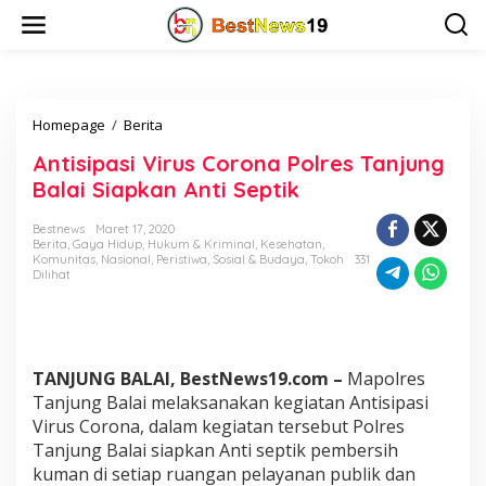
L
e
w
a
t
i
Homepage
/
Berita
A
k
n
e
Antisipasi Virus Corona Polres Tanjung
t
k
i
o
Balai Siapkan Anti Septik
s
n
i
t
Bestnews
Maret 17, 2020
p
e
Berita
,
Gaya Hidup
,
Hukum & Kriminal
,
Kesehatan
,
Komunitas
,
Nasional
,
Peristiwa
a
,
Sosial & Budaya
,
Tokoh
331
n
Dilihat
s
i
V
i
r
TANJUNG BALAI, BestNews19.com –
Mapolres
u
s
Tanjung Balai melaksanakan kegiatan Antisipasi
C
Virus Corona, dalam kegiatan tersebut Polres
o
Tanjung Balai siapkan Anti septik pembersih
r
kuman di setiap ruangan pelayanan publik dan
o