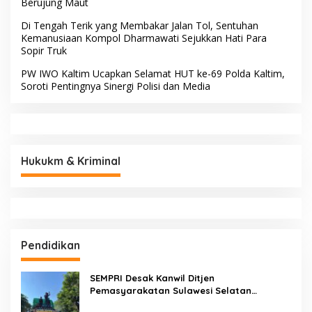
Bidpropam Polda Sulsel
Saripuddin Tinggalkan
Polres Barru dengan
Segudang Prestasi, Kini
Mengemban Amanah Baru
di Bidpropam Polda Sulsel
Gerak Cepat Antisipasi
Gerak Cepat Selamatkan
Kekeringan, Pemerintah
Sawah Petani! Pemerintah
Kecamatan Patampanua
Kecamatan Patampanua,
dan Kelurahan Benteng
DPRD, dan Tokoh
Selamatkan Sawah Warga
Masyarakat Bersatu
Hadapi Ancaman
Kekeringan di Kelurahan
BERITA TERBARU
Benteng
Mengawal Hak, Membela Keadilan: Kiprah ADV. Sugiyono
Bersama Rumah Solusi
Digerebek Satresnarkoba Polresta Deli Serdang, Dua
Pengedar Sabu di Pagar Merbau Dibekuk
Bahu Jalan Bukan Tempat Parkir! Kompol Dharmawati
Gaungkan Pesan Keselamatan, Satu Kelalaian Bisa