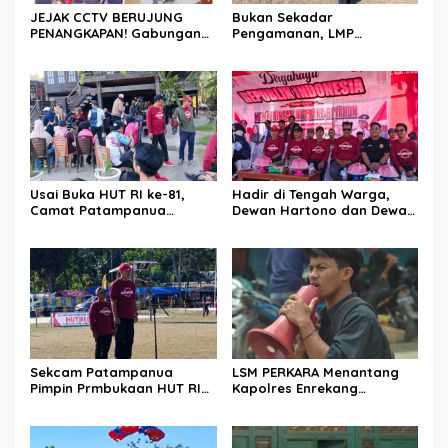
JEJAK CCTV BERUJUNG
Bukan Sekadar
PENANGKAPAN! Gabungan
Pengamanan, LMP
Resmob–Kamneg Polres
Patampanua Tunjukkan
Pinrang Bongkar Kasus
Wajah Sinergitas di
Maut Jl Macan, Terduga
Pembukaan HUT RI ke-81
Pelaku Dibekuk di
Batulappa
Usai Buka HUT RI ke-81,
Hadir di Tengah Warga,
Camat Patampanua
Dewan Hartono dan Dewan
Kumpulkan Kades dan
Hilman Beri Dukungan
Lurah: Arahan Tegas
Penuh Puncak Perayaan
Dibumbui Canda, Semua
HUT RI ke-81 di Maccirinna
Fokus Mendengar!
Sekcam Patampanua
LSM PERKARA Menantang
Pimpin Prmbukaan HUT RI
Kapolres Enrekang
Ke-81, Semangat
Melakukan Penindakan
Kemerdekaan Berkobar di
Terhadap Kelangkaan Dan
Maccirinna
Lonjakan Harga gas elpiji 3