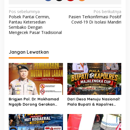
a
s
N
Pos sebelumnya
Pos berikutnya
y
Polsek Pantai Cermin,
Pasien Terkonfirmasi Positif
a
a
Pantau Ketersedian
Covid-19 Di Isolasi Mandiri
r
v
Sembako Dengan
a
Mengecek Pasar Tradisional
i
k
a
g
t
a
Jangan Lewatkan
s
i
p
o
s
Brigjen Pol. Dr. Mokhamad
Dari Desa Menuju Nasional!
Ngajib Dorong Gerakan
Piala Bupati & Kapolres
STOP Karhutla: Jaga
Majalengka Cup 2026 Buru
Hutan, Jaga Kehidupan
Bibit-Bibit Juara