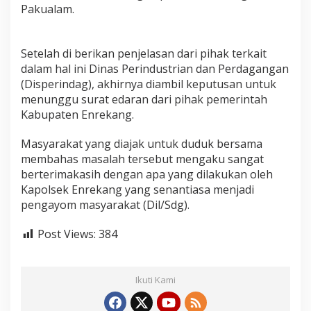
Pakualam.
n
t
u
k
Setelah di berikan penjelasan dari pihak terkait
M
dalam hal ini Dinas Perindustrian dan Perdagangan
e
(Disperindag), akhirnya diambil keputusan untuk
n
c
menunggu surat edaran dari pihak pemerintah
a
Kabupaten Enrekang.
r
i
Masyarakat yang diajak untuk duduk bersama
S
membahas masalah tersebut mengaku sangat
o
l
berterimakasih dengan apa yang dilakukan oleh
u
Kapolsek Enrekang yang senantiasa menjadi
s
pengayom masyarakat (Dil/Sdg).
i
K
Post Views:
384
e
l
u
h
Ikuti Kami
a
n
M