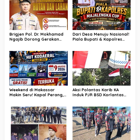
Brigjen Pol. Dr. Mokhamad
Dari Desa Menuju Nasional!
Ngajib Dorong Gerakan
Piala Bupati & Kapolres
STOP Karhutla: Jaga
Majalengka Cup 2026 Buru
Hutan, Jaga Kehidupan
Bibit-Bibit Juara
Weekend di Makassar
Aksi Polantas Karib KA
Makin Seru! Kapal Perang,
Induk PJR BSD Korlantas
Fun Bike dan Atraksi
Polri Kompol
Menanti di Kodaeral VI
Darmawati.SE.MM.MH
bersama Personilnya
Membagikan Bendera
Merah Putih Berserta
Tiangnya