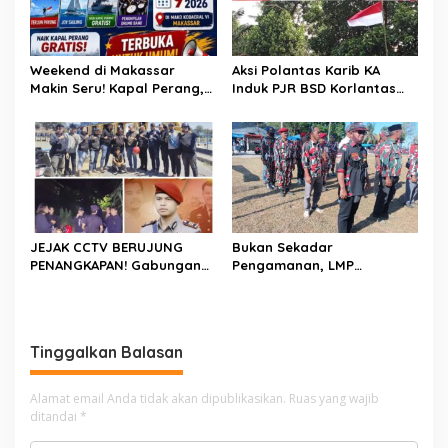
Weekend di Makassar
Aksi Polantas Karib KA
Makin Seru! Kapal Perang,
Induk PJR BSD Korlantas
Fun Bike dan Atraksi
Polri Kompol
Menanti di Kodaeral VI
Darmawati.SE.MM.MH
bersama Personilnya
Membagikan Bendera
Merah Putih Berserta
Tiangnya
JEJAK CCTV BERUJUNG
Bukan Sekadar
PENANGKAPAN! Gabungan
Pengamanan, LMP
Resmob–Kamneg Polres
Patampanua Tunjukkan
Pinrang Bongkar Kasus
Wajah Sinergitas di
Maut Jl Macan, Terduga
Pembukaan HUT RI ke-81
Pelaku Dibekuk di
Tinggalkan Balasan
Batulappa
Alamat email Anda tidak akan dipublikasikan.
Ruas yang wajib
ditandai
*