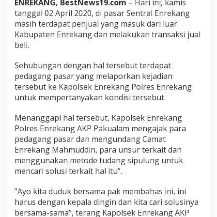
ENREKANG, BestNews19.com
– Hari ini, kamis
a
tanggal 02 April 2020, di pasar Sentral Enrekang
k
a
masih terdapat penjual yang masuk dari luar
n
Kabupaten Enrekang dan melakukan transaksi jual
M
beli.
e
t
Sehubungan dengan hal tersebut terdapat
o
d
pedagang pasar yang melaporkan kejadian
e
tersebut ke Kapolsek Enrekang Polres Enrekang
T
untuk mempertanyakan kondisi tersebut.
u
d
Menanggapi hal tersebut, Kapolsek Enrekang
a
n
Polres Enrekang AKP Pakualam mengajak para
g
pedagang pasar dan mengundang Camat
S
Enrekang Mahmuddin, para unsur terkait dan
i
menggunakan metode tudang sipulung untuk
p
mencari solusi terkait hal itu”.
u
l
u
”Ayo kita duduk bersama pak membahas ini, ini
n
harus dengan kepala dingin dan kita cari solusinya
g
bersama-sama”, terang Kapolsek Enrekang AKP
U