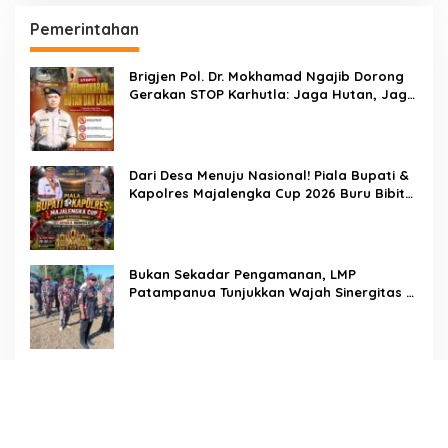
Pemerintahan
Brigjen Pol. Dr. Mokhamad Ngajib Dorong
Gerakan STOP Karhutla: Jaga Hutan, Jaga
Kehidupan
Dari Desa Menuju Nasional! Piala Bupati &
Kapolres Majalengka Cup 2026 Buru Bibit-
Bibit Juara
Bukan Sekadar Pengamanan, LMP
Patampanua Tunjukkan Wajah Sinergitas di
Pembukaan HUT RI ke-81
Usai Buka HUT RI ke-81, Camat
Patampanua Kumpulkan Kades dan Lurah:
Arahan Tegas Dibumbui Canda, Semua
Fokus Mendengar!