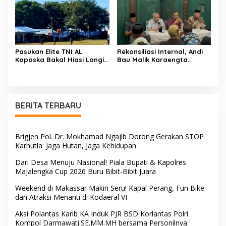
kg Di Kabupaten Enrekang
Pasukan Elite TNI AL
Rekonsiliasi Internal, Andi
Kopaska Bakal Hiasi Langit
Bau Malik Karaengta
Makassar di Event NBOD
Tukkajanangngang Gelar
Kodaeral VI
Pertemuan Darurat Tokoh
Adat Gowa
BERITA TERBARU
Brigjen Pol. Dr. Mokhamad Ngajib Dorong Gerakan STOP
Karhutla: Jaga Hutan, Jaga Kehidupan
Dari Desa Menuju Nasional! Piala Bupati & Kapolres
Majalengka Cup 2026 Buru Bibit-Bibit Juara
Weekend di Makassar Makin Seru! Kapal Perang, Fun Bike
dan Atraksi Menanti di Kodaeral VI
Aksi Polantas Karib KA Induk PJR BSD Korlantas Polri
Kompol Darmawati.SE.MM.MH bersama Personilnya