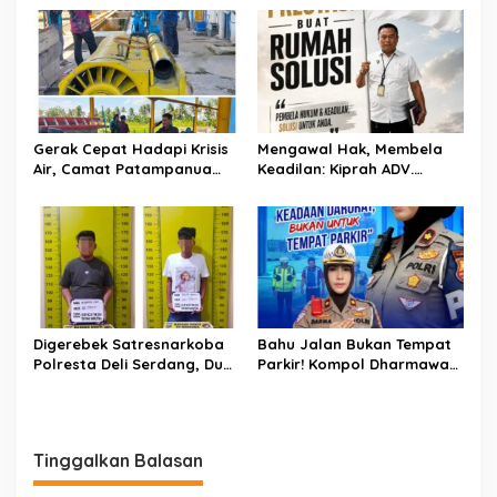
Kementerian Bahas Solusi
Debit Air Irigasi Watang
Sawitto Menulis
Gerak Cepat Hadapi Krisis
Mengawal Hak, Membela
Air, Camat Patampanua
Keadilan: Kiprah ADV.
Temui Manajemen PLTM
Sugiyono Bersama Rumah
Demi Selamatkan Ribuan
Solusi
Hektare Sawah Warga
Digerebek Satresnarkoba
Bahu Jalan Bukan Tempat
Polresta Deli Serdang, Dua
Parkir! Kompol Dharmawati
Pengedar Sabu di Pagar
Gaungkan Pesan
Merbau Dibekuk
Keselamatan, Satu
Kelalaian Bisa Berujung
Maut
Tinggalkan Balasan