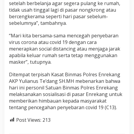
setelah berbelanja agar segera pulang ke rumah,
r
tidak usah tinggal lagi di pasar nongkrong atau
i
H
bercengkerama seperti hari pasar sebelum-
i
sebelumnya”, tambahnya.
m
b
“Mari kita bersama-sama mencegah penyebaran
a
virus corona atau covid 19 dengan cara
u
a
menerapkan social distancing atau menjaga jarak
n
apabila keluar rumah serta tetap menggunakan
K
masker”, tutupnya.
e
M
Ditempat terpisah Kasat Binmas Polres Enrekang
a
s
AKP Yulianus Te’dang SH.MH mebenarkan bahwa
y
hari ini personil Satuan Binmas Polres Enrekang
a
melaksanakan sosialisasi di pasar Enrekang untuk
r
memberikan himbauan kepada masyarakat
a
k
tentang pencegahan penyebaran covid 19 (C13).
a
t
Post Views:
213