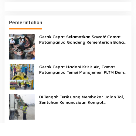
Pemerintahan
Gerak Cepat Selamatkan Sawah! Camat
Patampanua Gandeng Kementerian Bahas
Solusi Debit Air Irigasi Watang Sawitto
Menulis
Gerak Cepat Hadapi Krisis Air, Camat
Patampanua Temui Manajemen PLTM Demi
Selamatkan Ribuan Hektare Sawah Warga
Di Tengah Terik yang Membakar Jalan Tol,
Sentuhan Kemanusiaan Kompol
Dharmawati Sejukkan Hati Para Sopir Truk
PW IWO Kaltim Ucapkan Selamat HUT ke-
69 Polda Kaltim, Soroti Pentingnya Sinergi