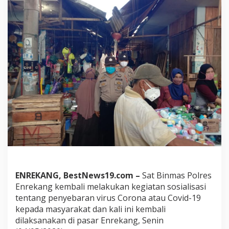
e
n
y
e
b
a
r
a
n
C
o
v
i
d
1
9
,
P
e
ENREKANG, BestNews19.com –
Sat Binmas Polres
r
Enrekang kembali melakukan kegiatan sosialisasi
s
tentang penyebaran virus Corona atau Covid-19
o
n
kepada masyarakat dan kali ini kembali
i
dilaksanakan di pasar Enrekang, Senin
l