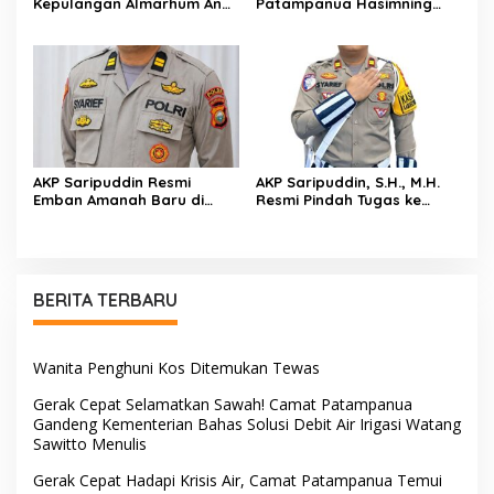
Kepulangan Almarhum Andi
Patampanua Hasimning
Paliwangi, Camat
Melayat ke Rumah Duka
Patampanua Muhammad
Andi Paliwangi, Hadir
Ja’far Turun Langsung
Menguatkan Keluarga Yang
Mengangkat Jenazah di
Berduka
Rumah Duka
AKP Saripuddin Resmi
AKP Saripuddin, S.H., M.H.
Emban Amanah Baru di
Resmi Pindah Tugas ke
Bidpropam Polda Sulsel,
Bidpropam Polda Sulsel
Tinggalkan Jejak
Pengabdian di Polres Barru
BERITA TERBARU
Wanita Penghuni Kos Ditemukan Tewas
Gerak Cepat Selamatkan Sawah! Camat Patampanua
Gandeng Kementerian Bahas Solusi Debit Air Irigasi Watang
Sawitto Menulis
Gerak Cepat Hadapi Krisis Air, Camat Patampanua Temui