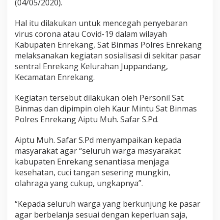
(04/05/2020).
S
a
Hal itu dilakukan untuk mencegah penyebaran
t
B
virus corona atau Covid-19 dalam wilayah
i
Kabupaten Enrekang, Sat Binmas Polres Enrekang
n
melaksanakan kegiatan sosialisasi di sekitar pasar
m
sentral Enrekang Kelurahan Juppandang,
a
Kecamatan Enrekang.
s
P
o
Kegiatan tersebut dilakukan oleh Personil Sat
l
Binmas dan dipimpin oleh Kaur Mintu Sat Binmas
r
Polres Enrekang Aiptu Muh. Safar S.Pd.
e
s
E
Aiptu Muh. Safar S.Pd menyampaikan kepada
n
masyarakat agar “seluruh warga masyarakat
r
kabupaten Enrekang senantiasa menjaga
e
kesehatan, cuci tangan sesering mungkin,
k
olahraga yang cukup, ungkapnya”.
a
n
g
“Kepada seluruh warga yang berkunjung ke pasar
B
agar berbelanja sesuai dengan keperluan saja,
e