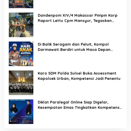
Pemasyarakatan
Dandenpom XIV/4 Makassar Pimpin Korp
Raport Lettu Cpm Mansyur, Tegaskan
Prajurit Harus Loyal dan Berintegritas
Di Balik Seragam dan Peluit, Kompol
Darmawati Berdiri untuk Masa Depan
Bangsa: Hari Anak Nasional 2026 Jadi
Seruan Lindungi Generasi Indonesia
Karo SDM Polda Sulsel Buka Assessment
Kapolsek Urban, Kompetensi Jadi Penentu
Diklat Paralegal Online Siap Digelar,
Kesempatan Emas Tingkatkan Kompetensi
Bantuan Hukum dan Advokasi