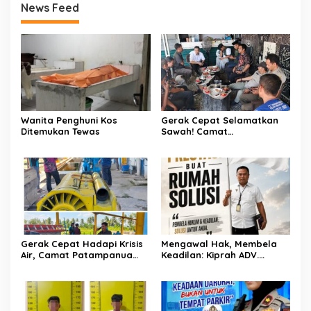
News Feed
Wanita Penghuni Kos
Gerak Cepat Selamatkan
Ditemukan Tewas
Sawah! Camat
Patampanua Gandeng
Kementerian Bahas Solusi
Debit Air Irigasi Watang
Sawitto Menulis
Gerak Cepat Hadapi Krisis
Mengawal Hak, Membela
Air, Camat Patampanua
Keadilan: Kiprah ADV.
Temui Manajemen PLTM
Sugiyono Bersama Rumah
Demi Selamatkan Ribuan
Solusi
Hektare Sawah Warga