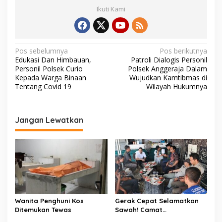
Ikuti Kami
N
Pos sebelumnya
Pos berikutnya
Edukasi Dan Himbauan,
Patroli Dialogis Personil
a
Personil Polsek Curio
Polsek Anggeraja Dalam
v
Kepada Warga Binaan
Wujudkan Kamtibmas di
Tentang Covid 19
Wilayah Hukumnya
i
g
a
Jangan Lewatkan
s
i
p
o
s
Wanita Penghuni Kos
Gerak Cepat Selamatkan
Ditemukan Tewas
Sawah! Camat
Patampanua Gandeng