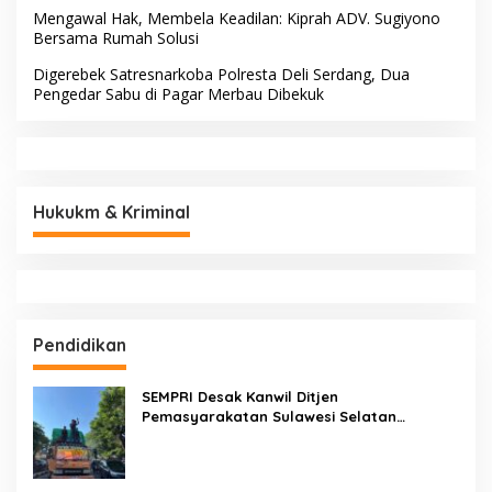
Patampanua Muhammad
Andi Paliwangi, Hadir
Ja’far Turun Langsung
Menguatkan Keluarga Yang
Mengangkat Jenazah di
Berduka
Rumah Duka
AKP Saripuddin Resmi
AKP Saripuddin, S.H., M.H.
Emban Amanah Baru di
Resmi Pindah Tugas ke
Bidpropam Polda Sulsel,
Bidpropam Polda Sulsel
Tinggalkan Jejak
Pengabdian di Polres Barru
BERITA TERBARU
Wanita Penghuni Kos Ditemukan Tewas
Gerak Cepat Selamatkan Sawah! Camat Patampanua
Gandeng Kementerian Bahas Solusi Debit Air Irigasi Watang
Sawitto Menulis
Gerak Cepat Hadapi Krisis Air, Camat Patampanua Temui
Manajemen PLTM Demi Selamatkan Ribuan Hektare
Sawah Warga