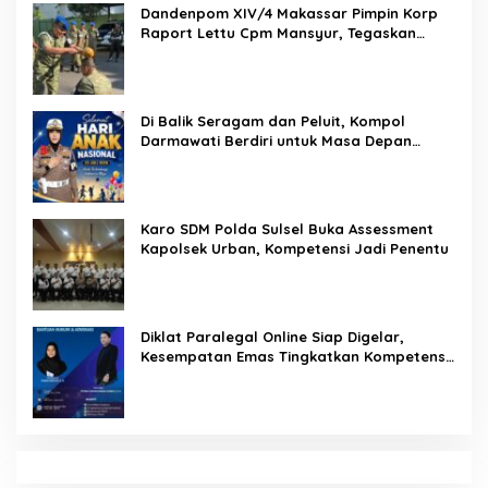
Mengawal Hak, Membela Keadilan: Kiprah ADV. Sugiyono
Bersama Rumah Solusi
Digerebek Satresnarkoba Polresta Deli Serdang, Dua
Pengedar Sabu di Pagar Merbau Dibekuk
Hukukm & Kriminal
Pendidikan
SEMPRI Desak Kanwil Ditjen
Pemasyarakatan Sulawesi Selatan
Lakukan Reformasi Total Tata Kelola
Pemasyarakatan