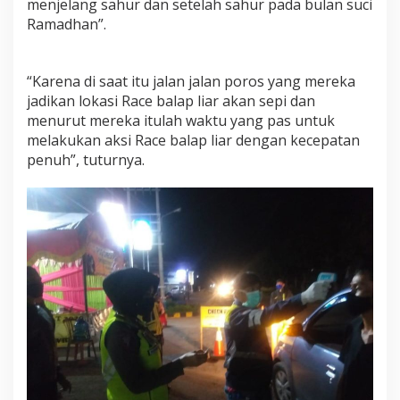
menjelang sahur dan setelah sahur pada bulan suci
n
Ramadhan”.
O
p
e
“Karena di saat itu jalan jalan poros yang mereka
r
a
jadikan lokasi Race balap liar akan sepi dan
s
menurut mereka itulah waktu yang pas untuk
i
melakukan aksi Race balap liar dengan kecepatan
B
penuh”, tuturnya.
a
l
i