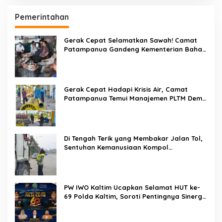
Dandenpom XIV/4 Makassar Pimpin Korp
Raport Lettu Cpm Mansyur, Tegaskan
Prajurit Harus Loyal dan Berintegritas
Di Balik Seragam dan Peluit, Kompol
Darmawati Berdiri untuk Masa Depan
Bangsa: Hari Anak Nasional 2026 Jadi
Seruan Lindungi Generasi Indonesia
Karo SDM Polda Sulsel Buka Assessment
Kapolsek Urban, Kompetensi Jadi Penentu
Diklat Paralegal Online Siap Digelar,
Kesempatan Emas Tingkatkan Kompetensi
Bantuan Hukum dan Advokasi