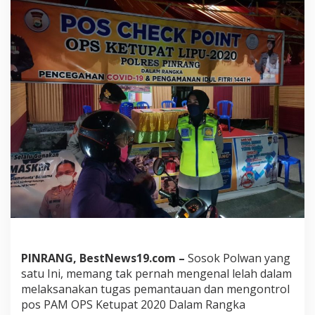
a
M
a
l
a
m
I
n
i
K
a
s
a
t
L
a
n
t
a
s
PINRANG, BestNews19.com –
Sosok Polwan yang
P
satu Ini, memang tak pernah mengenal lelah dalam
o
l
melaksanakan tugas pemantauan dan mengontrol
r
pos PAM OPS Ketupat 2020 Dalam Rangka
e