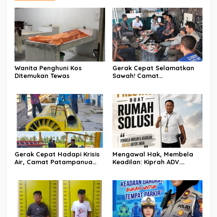
Wanita Penghuni Kos
Gerak Cepat Selamatkan
Ditemukan Tewas
Sawah! Camat
Patampanua Gandeng
Kementerian Bahas Solusi
Debit Air Irigasi Watang
Sawitto Menulis
Gerak Cepat Hadapi Krisis
Mengawal Hak, Membela
Air, Camat Patampanua
Keadilan: Kiprah ADV.
Temui Manajemen PLTM
Sugiyono Bersama Rumah
Demi Selamatkan Ribuan
Solusi
Hektare Sawah Warga