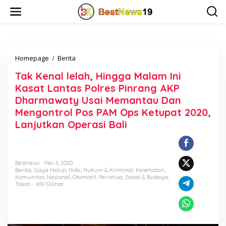
L
e
w
a
t
i
Homepage
/
Berita
T
k
a
e
Tak Kenal lelah, Hingga Malam Ini
k
k
K
o
Kasat Lantas Polres Pinrang AKP
e
n
Dharmawaty Usai Memantau Dan
n
t
Mengontrol Pos PAM Ops Ketupat 2020,
a
e
l
n
Lanjutkan Operasi Bali
l
e
l
a
Bestnews
Mei 4, 2020
h
Berita
,
Gaya Hidup
,
Hobi
,
Hukum & Kriminal
,
Kesehatan
,
,
Komunitas
,
Nasional
,
Otomatif
,
Peristiwa
,
Sosial & Budaya
,
Tokoh
439 Dilihat
H
i
n
g
g