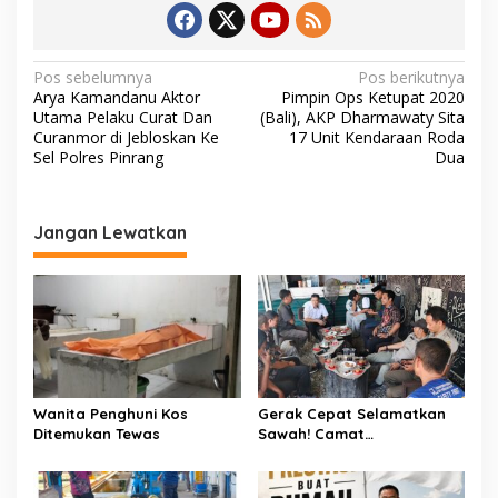
N
Pos sebelumnya
Pos berikutnya
Arya Kamandanu Aktor
Pimpin Ops Ketupat 2020
a
Utama Pelaku Curat Dan
(Bali), AKP Dharmawaty Sita
v
Curanmor di Jebloskan Ke
17 Unit Kendaraan Roda
Sel Polres Pinrang
Dua
i
g
a
Jangan Lewatkan
s
i
p
o
s
Wanita Penghuni Kos
Gerak Cepat Selamatkan
Ditemukan Tewas
Sawah! Camat
Patampanua Gandeng
Kementerian Bahas Solusi
Debit Air Irigasi Watang