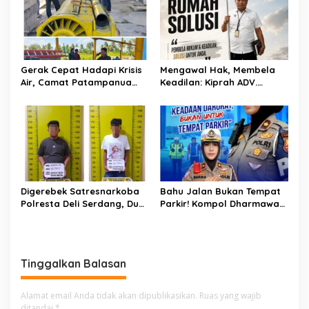
Sawitto Menulis
Gerak Cepat Hadapi Krisis
Mengawal Hak, Membela
Air, Camat Patampanua
Keadilan: Kiprah ADV.
Temui Manajemen PLTM
Sugiyono Bersama Rumah
Demi Selamatkan Ribuan
Solusi
Hektare Sawah Warga
Digerebek Satresnarkoba
Bahu Jalan Bukan Tempat
Polresta Deli Serdang, Dua
Parkir! Kompol Dharmawati
Pengedar Sabu di Pagar
Gaungkan Pesan
Merbau Dibekuk
Keselamatan, Satu
Kelalaian Bisa Berujung
Maut
Tinggalkan Balasan
Alamat email Anda tidak akan dipublikasikan.
Ruas yang wajib
ditandai
*