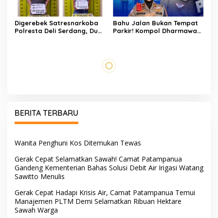
Digerebek Satresnarkoba
Bahu Jalan Bukan Tempat
Polresta Deli Serdang, Dua
Parkir! Kompol Dharmawati
Pengedar Sabu di Pagar
Gaungkan Pesan
Merbau Dibekuk
Keselamatan, Satu
Kelalaian Bisa Berujung
Maut
Di Tengah Terik yang
PW IWO Kaltim Ucapkan
Membakar Jalan Tol,
Selamat HUT ke-69 Polda
Sentuhan Kemanusiaan
Kaltim, Soroti Pentingnya
Kompol Dharmawati
Sinergi Polisi dan Media
Sejukkan Hati Para Sopir
Truk
Tangis Haru Iringi
Penuh Empati, Sekcam
Kepulangan Almarhum Andi
Patampanua Hasimning
Paliwangi, Camat
Melayat ke Rumah Duka