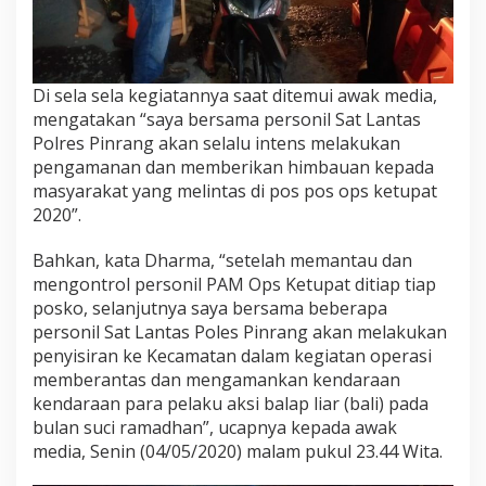
M
e
m
a
n
Di sela sela kegiatannya saat ditemui awak media,
t
mengatakan “saya bersama personil Sat Lantas
a
Polres Pinrang akan selalu intens melakukan
u
pengamanan dan memberikan himbauan kepada
D
masyarakat yang melintas di pos pos ops ketupat
a
n
2020”.
M
e
Bahkan, kata Dharma, “setelah memantau dan
n
mengontrol personil PAM Ops Ketupat ditiap tiap
g
posko, selanjutnya saya bersama beberapa
o
n
personil Sat Lantas Poles Pinrang akan melakukan
t
penyisiran ke Kecamatan dalam kegiatan operasi
r
memberantas dan mengamankan kendaraan
o
kendaraan para pelaku aksi balap liar (bali) pada
l
P
bulan suci ramadhan”, ucapnya kepada awak
o
media, Senin (04/05/2020) malam pukul 23.44 Wita.
s
P