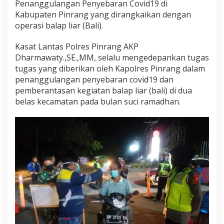
Penanggulangan Penyebaran Covid19 di
s
Kabupaten Pinrang yang dirangkaikan dengan
P
i
operasi balap liar (Bali).
n
r
Kasat Lantas Polres Pinrang AKP
a
Dharmawaty.,SE.,MM, selalu mengedepankan tugas
n
tugas yang diberikan oleh Kapolres Pinrang dalam
g
A
penanggulangan penyebaran covid19 dan
K
pemberantasan kegiatan balap liar (bali) di dua
P
belas kecamatan pada bulan suci ramadhan.
D
h
a
r
m
a
w
a
t
y
U
s
a
i