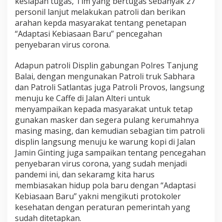
kesiapan tugas, Tim yang bertugas sebanyak 27
b
personil lanjut melakukan patroli dan berikan
i
arahan kepda masyarakat tentang penetapan
h
“Adaptasi Kebiasaan Baru” pencegahan
S
e
penyebaran virus corona.
h
a
Adapun patroli Displin gabungan Polres Tanjung
t
Balai, dengan mengunakan Patroli truk Sabhara
dan Patroli Satlantas juga Patroli Provos, langsung
menuju ke Caffe di Jalan Alteri untuk
menyampaikan kepada masyarakat untuk tetap
gunakan masker dan segera pulang kerumahnya
masing masing, dan kemudian sebagian tim patroli
displin langsung menuju ke warung kopi di Jalan
Jamin Ginting juga sampaikan tentang pencegahan
penyebaran virus corona, yang sudah menjadi
pandemi ini, dan sekaramg kita harus
membiasakan hidup pola baru dengan “Adaptasi
Kebiasaan Baru” yakni mengikuti protokoler
kesehatan dengan peraturan pemerintah yang
sudah ditetapkan.