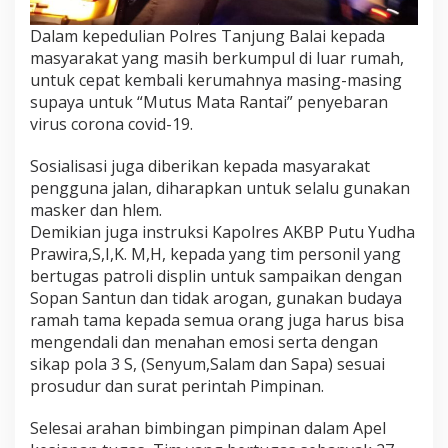
a
r
Dalam kepedulian Polres Tanjung Balai kepada
u
masyarakat yang masih berkumpul di luar rumah,
”
untuk cepat kembali kerumahnya masing-masing
D
supaya untuk “Mutus Mata Rantai” penyebaran
e
n
virus corona covid-19.
g
a
Sosialisasi juga diberikan kepada masyarakat
n
pengguna jalan, diharapkan untuk selalu gunakan
P
masker dan hlem.
o
l
Demikian juga instruksi Kapolres AKBP Putu Yudha
a
Prawira,S,I,K. M,H, kepada yang tim personil yang
H
bertugas patroli displin untuk sampaikan dengan
i
Sopan Santun dan tidak arogan, gunakan budaya
d
ramah tama kepada semua orang juga harus bisa
u
p
mengendali dan menahan emosi serta dengan
B
sikap pola 3 S, (Senyum,Salam dan Sapa) sesuai
a
prosudur dan surat perintah Pimpinan.
r
u
Selesai arahan bimbingan pimpinan dalam Apel
L
e