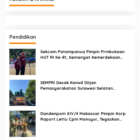
Pendidikan
Sekcam Patampanua Pimpin Prmbukaan
HUT RI Ke-81, Semangat Kemerdekaan
Berkobar di Maccirinna
SEMPRI Desak Kanwil Ditjen
Pemasyarakatan Sulawesi Selatan
Lakukan Reformasi Total Tata Kelola
Pemasyarakatan
Dandenpom XIV/4 Makassar Pimpin Korp
Raport Lettu Cpm Mansyur, Tegaskan
Prajurit Harus Loyal dan Berintegritas