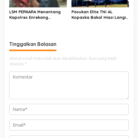
LSM PERKARA Menantang
Pasukan Elite TNI AL
Kapolres Enrekang
Kopaska Bakal Hiasi Langit
Melakukan Penindakan
Makassar di Event NBOD
Terhadap Kelangkaan Dan
Kodaeral VI
Lonjakan Harga gas elpiji 3
kg Di Kabupaten Enrekang
Tinggalkan Balasan
Alamat email Anda tidak akan dipublikasikan.
Ruas yang wajib
ditandai
*