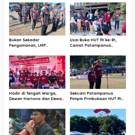
s
i
p
o
s
Bukan Sekadar
Usai Buka HUT RI ke-81,
Pengamanan, LMP
Camat Patampanua
Patampanua Tunjukkan
Kumpulkan Kades dan
Wajah Sinergitas di
Lurah: Arahan Tegas
Pembukaan HUT RI ke-81
Dibumbui Canda, Semua
Fokus Mendengar!
Hadir di Tengah Warga,
Sekcam Patampanua
Dewan Hartono dan Dewan
Pimpin Prmbukaan HUT RI
Hilman Beri Dukungan
Ke-81, Semangat
Penuh Puncak Perayaan
Kemerdekaan Berkobar di
HUT RI ke-81 di Maccirinna
Maccirinna