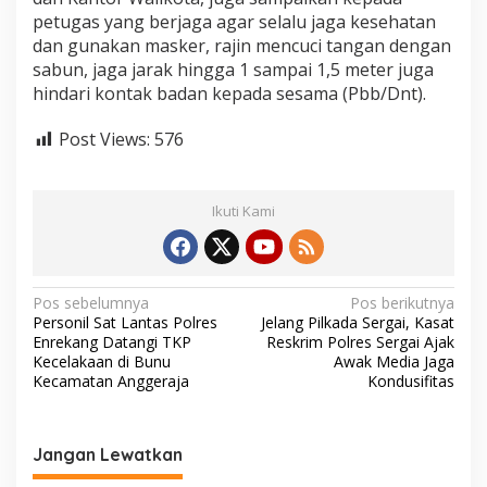
petugas yang berjaga agar selalu jaga kesehatan
dan gunakan masker, rajin mencuci tangan dengan
sabun, jaga jarak hingga 1 sampai 1,5 meter juga
hindari kontak badan kepada sesama (Pbb/Dnt).
Post Views:
576
Ikuti Kami
N
Pos sebelumnya
Pos berikutnya
Personil Sat Lantas Polres
Jelang Pilkada Sergai, Kasat
a
Enrekang Datangi TKP
Reskrim Polres Sergai Ajak
v
Kecelakaan di Bunu
Awak Media Jaga
Kecamatan Anggeraja
Kondusifitas
i
g
a
Jangan Lewatkan