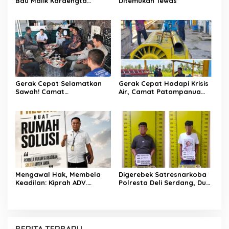
Bau Malik Karaengta
Ditemukan Tewas
Tukkajanangngang Gelar
Pertemuan Darurat Tokoh
Adat Gowa
Gerak Cepat Selamatkan
Gerak Cepat Hadapi Krisis
Sawah! Camat
Air, Camat Patampanua
Patampanua Gandeng
Temui Manajemen PLTM
Kementerian Bahas Solusi
Demi Selamatkan Ribuan
Debit Air Irigasi Watang
Hektare Sawah Warga
Sawitto Menulis
Mengawal Hak, Membela
Digerebek Satresnarkoba
Keadilan: Kiprah ADV.
Polresta Deli Serdang, Dua
Sugiyono Bersama Rumah
Pengedar Sabu di Pagar
Solusi
Merbau Dibekuk
BERITA TERBARU