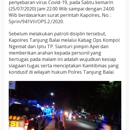
penyebaran virus Covid-19, pada Sabtu kemarin
p
(25/07/2020) Jam 22.00 Wib sampai dengan 24.00
a
i
Wib berdasarkan surat perintah Kapolres, No. :
k
Sprin/941VII/OPS.2./2020.
a
n
Sebelum melakukan patroli disiplin tersebut,
“
Kapolres Tanjung Balai melalui Kabag Ops Kompol
A
d
Ngemat dan Iptu TP. Sianturi pimpin Apel dan
a
memberikan arahan kepada personil yang
p
bertugas pada malam ini adalah wujudkan kesiap
t
siagaan tugas serta menciptakan Kamtibmas yang
a
s
kondusif di wilayah hukum Polres Tanjung Balai.
i
K
e
b
i
a
s
a
a
n
B