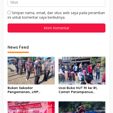
Simpan nama, email, dan situs web saya pada peramban
ini untuk komentar saya berikutnya.
News Feed
Bukan Sekadar
Usai Buka HUT RI ke-81,
Pengamanan, LMP
Camat Patampanua
Patampanua Tunjukkan
Kumpulkan Kades dan
Wajah Sinergitas di
Lurah: Arahan Tegas
Pembukaan HUT RI ke-81
Dibumbui Canda, Semua
Fokus Mendengar!