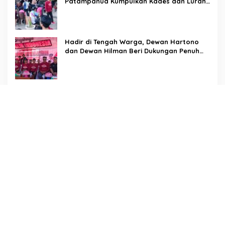
Patampanua Kumpulkan Kades dan Lurah:
Arahan Tegas Dibumbui Canda, Semua
Fokus Mendengar!
Hadir di Tengah Warga, Dewan Hartono
dan Dewan Hilman Beri Dukungan Penuh
Puncak Perayaan HUT RI ke-81 di
Maccirinna
Sekcam Patampanua Pimpin Prmbukaan
HUT RI Ke-81, Semangat Kemerdekaan
Berkobar di Maccirinna
LSM PERKARA Menantang Kapolres
Enrekang Melakukan Penindakan Terhadap
Kelangkaan Dan Lonjakan Harga gas elpiji
3 kg Di Kabupaten Enrekang