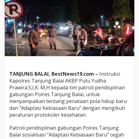
e
s
,
T
i
m
G
a
b
u
n
g
a
TANJUNG BALAI, BestNews19.com –
Instruksi
n
Kapolres Tanjung Balai AKBP Putu Yudha
D
i
Prawira.S,I,K. M,H kepada tim patroli pendisplinan
s
gabungan Polres Tanjung Balai, untuk
i
menyampaikan tentang penataan pola hidup baru
p
dan “Adaptasi Kebiasaan Baru” dengan mengikuti
l
peraturan protokoler kesehatan.
i
n
S
Patroli pendisplinan gabungan Polres Tanjung
a
Balai sosialisasi “Adaptasi Kebiasaan Baru” cegah
m