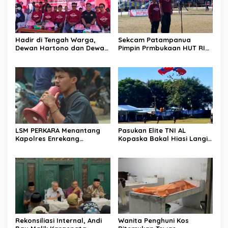
Hadir di Tengah Warga,
Sekcam Patampanua
Dewan Hartono dan Dewan
Pimpin Prmbukaan HUT RI
Hilman Beri Dukungan
Ke-81, Semangat
Penuh Puncak Perayaan
Kemerdekaan Berkobar di
HUT RI ke-81 di Maccirinna
Maccirinna
LSM PERKARA Menantang
Pasukan Elite TNI AL
Kapolres Enrekang
Kopaska Bakal Hiasi Langit
Melakukan Penindakan
Makassar di Event NBOD
Terhadap Kelangkaan Dan
Kodaeral VI
Lonjakan Harga gas elpiji 3
kg Di Kabupaten Enrekang
Rekonsiliasi Internal, Andi
Wanita Penghuni Kos