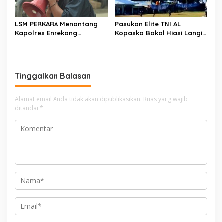
LSM PERKARA Menantang
Pasukan Elite TNI AL
Kapolres Enrekang
Kopaska Bakal Hiasi Langit
Melakukan Penindakan
Makassar di Event NBOD
Terhadap Kelangkaan Dan
Kodaeral VI
Lonjakan Harga gas elpiji 3
kg Di Kabupaten Enrekang
Tinggalkan Balasan
Alamat email Anda tidak akan dipublikasikan.
Ruas yang wajib
ditandai
*