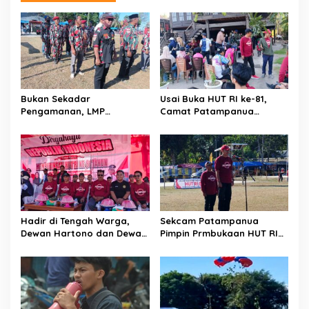
s
i
p
o
s
Bukan Sekadar
Usai Buka HUT RI ke-81,
Pengamanan, LMP
Camat Patampanua
Patampanua Tunjukkan
Kumpulkan Kades dan
Wajah Sinergitas di
Lurah: Arahan Tegas
Pembukaan HUT RI ke-81
Dibumbui Canda, Semua
Fokus Mendengar!
Hadir di Tengah Warga,
Sekcam Patampanua
Dewan Hartono dan Dewan
Pimpin Prmbukaan HUT RI
Hilman Beri Dukungan
Ke-81, Semangat
Penuh Puncak Perayaan
Kemerdekaan Berkobar di
HUT RI ke-81 di Maccirinna
Maccirinna