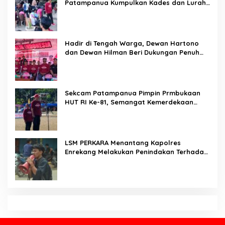
Di Balik Seragam dan Peluit, Kompol
Darmawati Berdiri untuk Masa Depan
Bangsa: Hari Anak Nasional 2026 Jadi
Seruan Lindungi Generasi Indonesia
Karo SDM Polda Sulsel Buka Assessment
Kapolsek Urban, Kompetensi Jadi Penentu
Pemerintahan
Bukan Sekadar Pengamanan, LMP
Patampanua Tunjukkan Wajah Sinergitas di
Pembukaan HUT RI ke-81
Usai Buka HUT RI ke-81, Camat