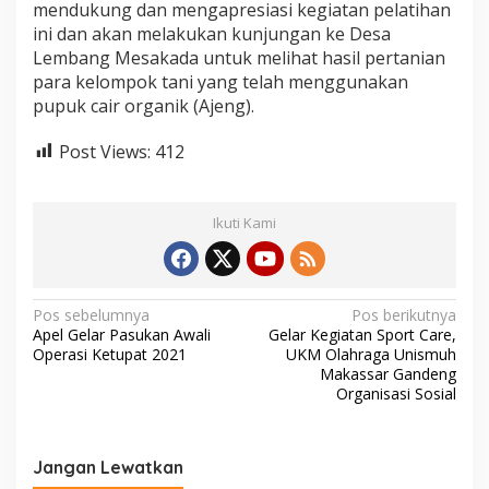
mendukung dan mengapresiasi kegiatan pelatihan
ini dan akan melakukan kunjungan ke Desa
Lembang Mesakada untuk melihat hasil pertanian
para kelompok tani yang telah menggunakan
pupuk cair organik (Ajeng).
Post Views:
412
Ikuti Kami
N
Pos sebelumnya
Pos berikutnya
Apel Gelar Pasukan Awali
Gelar Kegiatan Sport Care,
a
Operasi Ketupat 2021
UKM Olahraga Unismuh
v
Makassar Gandeng
Organisasi Sosial
i
g
a
Jangan Lewatkan