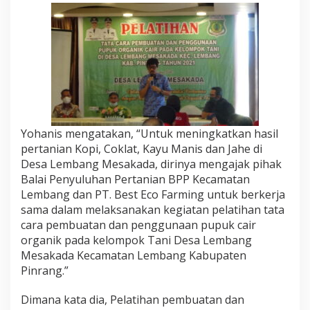
P
i
n
r
a
n
g
Yohanis mengatakan, “Untuk meningkatkan hasil
pertanian Kopi, Coklat, Kayu Manis dan Jahe di
Desa Lembang Mesakada, dirinya mengajak pihak
Balai Penyuluhan Pertanian BPP Kecamatan
Lembang dan PT. Best Eco Farming untuk berkerja
sama dalam melaksanakan kegiatan pelatihan tata
cara pembuatan dan penggunaan pupuk cair
organik pada kelompok Tani Desa Lembang
Mesakada Kecamatan Lembang Kabupaten
Pinrang.”
Dimana kata dia, Pelatihan pembuatan dan