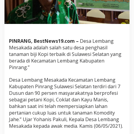
r
g
a
n
i
k
D
PINRANG, BestNews19.com –
Desa Lembang
e
s
Mesakada adalah salah satu desa penghasil
a
tanaman biji Kopi terbaik di Sulawesi Selatan yang
L
berada di Kecamatan Lembang Kabupaten
e
Pinrang.”
m
b
a
Desa Lembang Mesakada Kecamatan Lembang
n
Kabupaten Pinrang Sulawesi Selatan terdiri dari 7
g
Dusun dan 90 persen masyarakatnya berprofesi
M
sebagai petani Kopi, Coklat dan Kayu Manis,
e
s
bahkan saat ini telah mempersiapkan lahan
a
pertanian cukup luas untuk tanaman Komodity
K
Jahe.” Ujar Yohanis Pakuli, Kepala Desa Lembang
a
Mesakada kepada awak media. Kamis (06/05/2021).
d
a