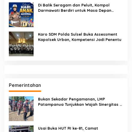
Hukukm & Kriminal
Pendidikan
Sekcam Patampanua Pimpin Prmbukaan
HUT RI Ke-81, Semangat Kemerdekaan
Berkobar di Maccirinna
SEMPRI Desak Kanwil Ditjen
Pemasyarakatan Sulawesi Selatan
Lakukan Reformasi Total Tata Kelola
Pemasyarakatan
Dandenpom XIV/4 Makassar Pimpin Korp
Raport Lettu Cpm Mansyur, Tegaskan
Prajurit Harus Loyal dan Berintegritas