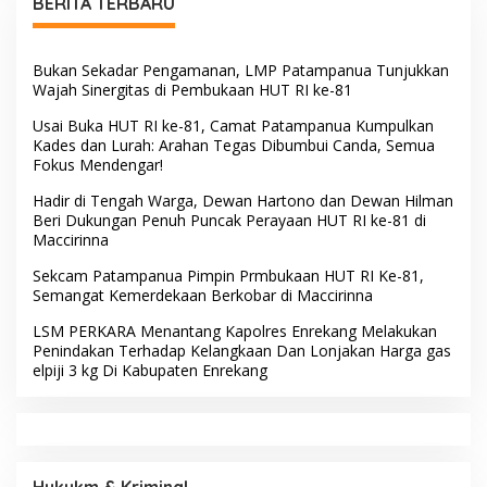
Bau Malik Karaengta
Ditemukan Tewas
Tukkajanangngang Gelar
Pertemuan Darurat Tokoh
Adat Gowa
Gerak Cepat Selamatkan
Gerak Cepat Hadapi Krisis
Sawah! Camat
Air, Camat Patampanua
Patampanua Gandeng
Temui Manajemen PLTM
Kementerian Bahas Solusi
Demi Selamatkan Ribuan
Debit Air Irigasi Watang
Hektare Sawah Warga
Sawitto Menulis
Mengawal Hak, Membela
Digerebek Satresnarkoba
Keadilan: Kiprah ADV.
Polresta Deli Serdang, Dua
Sugiyono Bersama Rumah
Pengedar Sabu di Pagar
Solusi
Merbau Dibekuk