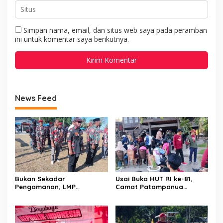
Simpan nama, email, dan situs web saya pada peramban
ini untuk komentar saya berikutnya.
News Feed
Bukan Sekadar
Usai Buka HUT RI ke-81,
Pengamanan, LMP
Camat Patampanua
Patampanua Tunjukkan
Kumpulkan Kades dan
Wajah Sinergitas di
Lurah: Arahan Tegas
Pembukaan HUT RI ke-81
Dibumbui Canda, Semua
Fokus Mendengar!