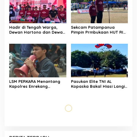
Hadir di Tengah Warga,
Sekcam Patampanua
Dewan Hartono dan Dewan
Pimpin Prmbukaan HUT RI
Hilman Beri Dukungan
Ke-81, Semangat
Penuh Puncak Perayaan
Kemerdekaan Berkobar di
HUT RI ke-81 di Maccirinna
Maccirinna
LSM PERKARA Menantang
Pasukan Elite TNI AL
Kapolres Enrekang
Kopaska Bakal Hiasi Langit
Melakukan Penindakan
Makassar di Event NBOD
Terhadap Kelangkaan Dan
Kodaeral VI
Lonjakan Harga gas elpiji 3
kg Di Kabupaten Enrekang
Rekonsiliasi Internal, Andi
Wanita Penghuni Kos