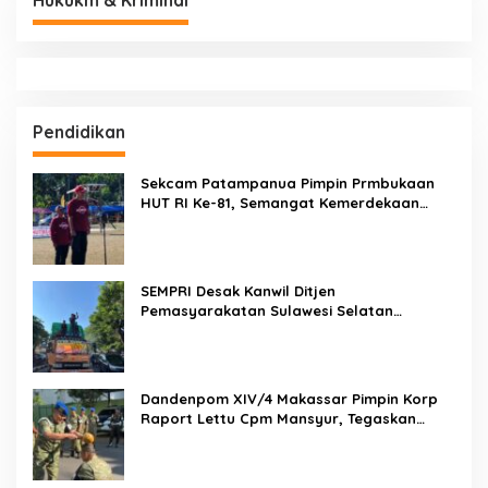
BERITA TERBARU
Bukan Sekadar Pengamanan, LMP Patampanua Tunjukkan
Wajah Sinergitas di Pembukaan HUT RI ke-81
Usai Buka HUT RI ke-81, Camat Patampanua Kumpulkan
Kades dan Lurah: Arahan Tegas Dibumbui Canda, Semua
Fokus Mendengar!
Hadir di Tengah Warga, Dewan Hartono dan Dewan Hilman
Beri Dukungan Penuh Puncak Perayaan HUT RI ke-81 di
Maccirinna
Sekcam Patampanua Pimpin Prmbukaan HUT RI Ke-81,
Semangat Kemerdekaan Berkobar di Maccirinna
LSM PERKARA Menantang Kapolres Enrekang Melakukan
Penindakan Terhadap Kelangkaan Dan Lonjakan Harga gas
elpiji 3 kg Di Kabupaten Enrekang