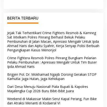
Kaltim, Soroti Pentingnya
Paliwangi, Camat
Sinergi Polisi dan Media
Patampanua Muhammad
Ja’far Turun Langsung
Mengangkat Jenazah di
Rumah Duka
BERITA TERBARU
Jejak Tak Terhentikan! Crime Fighters Resmob & Kamneg
Sat Intelkam Polres Pinrang Berhasil Bekuk Pelaku
Pembunuhan di Jalan Macan, Apresiasi Mengalir Untuk Ipda
Ahmad Haris dan Aiptu Syahrir, Kerja Senyap Polisi Berbuah
Pengungkapan Kasus Menonjol
Crime Fightera Resmob Polres Pinrang Bungkam Pelarian
Pelaku Pembunuhan : Apresiasi Mengalir Untuk Tim Buser
Ipda Ahmad Haris
Brigjen Pol. Dr. Mokhamad Ngajib Dorong Gerakan STOP
Karhutla: Jaga Hutan, Jaga Kehidupan
Dari Desa Menuju Nasional! Piala Bupati & Kapolres
Majalengka Cup 2026 Buru Bibit-Bibit Juara
Weekend di Makassar Makin Seru! Kapal Perang, Fun Bike
dan Atraksi Menanti di Kodaeral VI