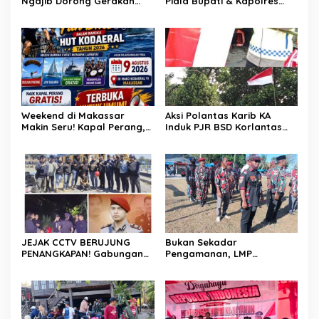
Ngajib Dorong Gerakan
Piala Bupati & Kapolres
STOP Karhutla: Jaga
Majalengka Cup 2026 Buru
Hutan, Jaga Kehidupan
Bibit-Bibit Juara
Weekend di Makassar
Aksi Polantas Karib KA
Makin Seru! Kapal Perang,
Induk PJR BSD Korlantas
Fun Bike dan Atraksi
Polri Kompol
Menanti di Kodaeral VI
Darmawati.SE.MM.MH
bersama Personilnya
Membagikan Bendera
Merah Putih Berserta
Tiangnya
JEJAK CCTV BERUJUNG
Bukan Sekadar
PENANGKAPAN! Gabungan
Pengamanan, LMP
Resmob–Kamneg Polres
Patampanua Tunjukkan
Pinrang Bongkar Kasus
Wajah Sinergitas di
Maut Jl Macan, Terduga
Pembukaan HUT RI ke-81
Pelaku Dibekuk di
Batulappa