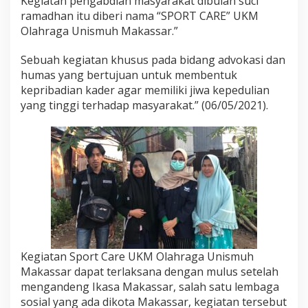
Kegiatan pengabdian masyarakat dibulan suci
a
ramadhan itu diberi nama “SPORT CARE” UKM
s
Olahraga Unismuh Makassar.”
s
a
r
Sebuah kegiatan khusus pada bidang advokasi dan
G
humas yang bertujuan untuk membentuk
a
kepribadian kader agar memiliki jiwa kepedulian
n
yang tinggi terhadap masyarakat.” (06/05/2021).
d
e
n
g
O
r
g
a
n
i
s
a
Kegiatan Sport Care UKM Olahraga Unismuh
s
i
Makassar dapat terlaksana dengan mulus setelah
S
mengandeng Ikasa Makassar, salah satu lembaga
o
sosial yang ada dikota Makassar, kegiatan tersebut
s