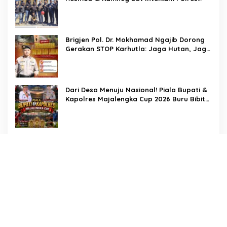
Pinrang Berhasil Bekuk Pelaku
Pembunuhan di Jalan Macan, Apresiasi
Mengalir Untuk Ipda Ahmad Haris dan
Aiptu Syahrir, Kerja Senyap Polisi Berbuah
Brigjen Pol. Dr. Mokhamad Ngajib Dorong
Pengungkapan Kasus Menonjol
Gerakan STOP Karhutla: Jaga Hutan, Jaga
Kehidupan
Dari Desa Menuju Nasional! Piala Bupati &
Kapolres Majalengka Cup 2026 Buru Bibit-
Bibit Juara
Bukan Sekadar Pengamanan, LMP
Patampanua Tunjukkan Wajah Sinergitas di
Pembukaan HUT RI ke-81
Usai Buka HUT RI ke-81, Camat
Patampanua Kumpulkan Kades dan Lurah:
Arahan Tegas Dibumbui Canda, Semua
Fokus Mendengar!