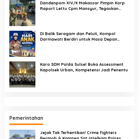
Dandenpom XIV/4 Makassar Pimpin Korp
Raport Lettu Cpm Mansyur, Tegaskan
Prajurit Harus Loyal dan Berintegritas
Di Balik Seragam dan Peluit, Kompol
Darmawati Berdiri untuk Masa Depan
Bangsa: Hari Anak Nasional 2026 Jadi
Seruan Lindungi Generasi Indonesia
Karo SDM Polda Sulsel Buka Assessment
Kapolsek Urban, Kompetensi Jadi Penentu
Pemerintahan
Jejak Tak Terhentikan! Crime Fighters
Resmob & Kamneg Sat Intelkam Polres