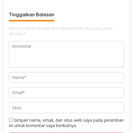
bersama Personilnya
Membagikan Bendera
Tinggalkan Balasan
Merah Putih Berserta
Tiangnya
Alamat email Anda tidak akan dipublikasikan.
Ruas yang wajib
ditandai
*
Simpan nama, email, dan situs web saya pada peramban
ini untuk komentar saya berikutnya.