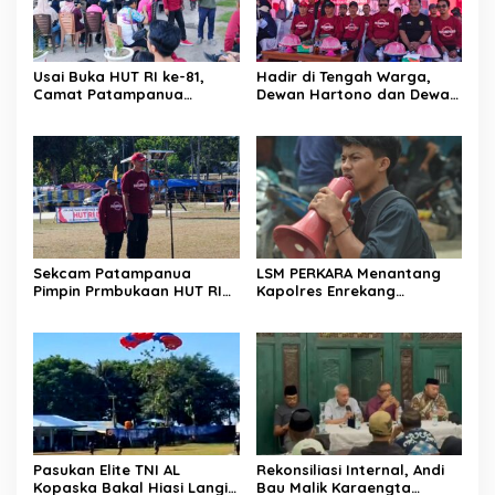
Usai Buka HUT RI ke-81,
Hadir di Tengah Warga,
Camat Patampanua
Dewan Hartono dan Dewan
Kumpulkan Kades dan
Hilman Beri Dukungan
Lurah: Arahan Tegas
Penuh Puncak Perayaan
Dibumbui Canda, Semua
HUT RI ke-81 di Maccirinna
Fokus Mendengar!
Sekcam Patampanua
LSM PERKARA Menantang
Pimpin Prmbukaan HUT RI
Kapolres Enrekang
Ke-81, Semangat
Melakukan Penindakan
Kemerdekaan Berkobar di
Terhadap Kelangkaan Dan
Maccirinna
Lonjakan Harga gas elpiji 3
kg Di Kabupaten Enrekang
Pasukan Elite TNI AL
Rekonsiliasi Internal, Andi
Kopaska Bakal Hiasi Langit
Bau Malik Karaengta