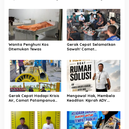
Makassar di Event NBOD
Tukkajanangngang Gelar
Kodaeral VI
Pertemuan Darurat Tokoh
Adat Gowa
Wanita Penghuni Kos
Gerak Cepat Selamatkan
Ditemukan Tewas
Sawah! Camat
Patampanua Gandeng
Kementerian Bahas Solusi
Debit Air Irigasi Watang
Sawitto Menulis
Gerak Cepat Hadapi Krisis
Mengawal Hak, Membela
Air, Camat Patampanua
Keadilan: Kiprah ADV.
Temui Manajemen PLTM
Sugiyono Bersama Rumah
Demi Selamatkan Ribuan
Solusi
Hektare Sawah Warga