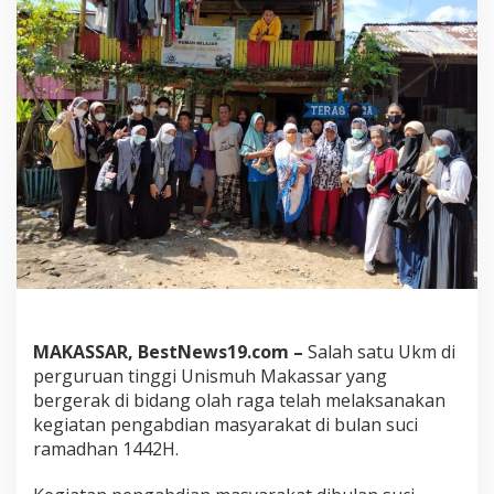
a
r
e
,
U
K
M
O
l
a
h
r
a
g
a
U
n
i
MAKASSAR, BestNews19.com –
Salah satu Ukm di
s
perguruan tinggi Unismuh Makassar yang
m
bergerak di bidang olah raga telah melaksanakan
u
kegiatan pengabdian masyarakat di bulan suci
h
ramadhan 1442H.
M
a
k