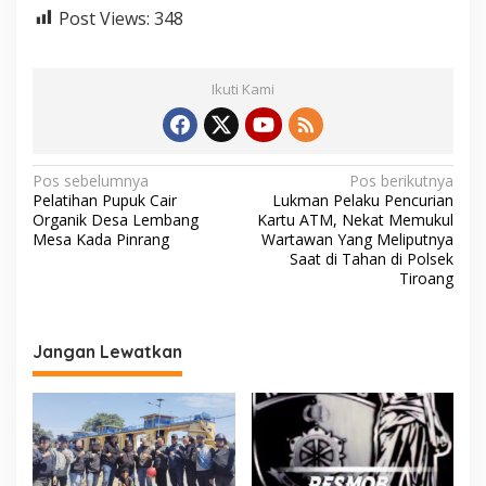
Post Views:
348
Ikuti Kami
N
Pos sebelumnya
Pos berikutnya
Pelatihan Pupuk Cair
Lukman Pelaku Pencurian
a
Organik Desa Lembang
Kartu ATM, Nekat Memukul
v
Mesa Kada Pinrang
Wartawan Yang Meliputnya
Saat di Tahan di Polsek
i
Tiroang
g
a
Jangan Lewatkan
s
i
p
o