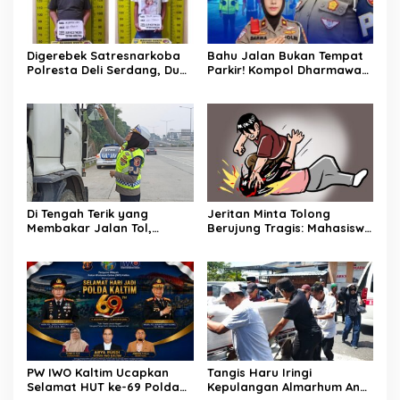
Digerebek Satresnarkoba
Bahu Jalan Bukan Tempat
Polresta Deli Serdang, Dua
Parkir! Kompol Dharmawati
Pengedar Sabu di Pagar
Gaungkan Pesan
Merbau Dibekuk
Keselamatan, Satu
Kelalaian Bisa Berujung
Maut
Di Tengah Terik yang
Jeritan Minta Tolong
Membakar Jalan Tol,
Berujung Tragis: Mahasiswi
Sentuhan Kemanusiaan
27 Tahun Ditemukan Tewas
Kompol Dharmawati
di Kamar Kost Pinrang, Pria
Sejukkan Hati Para Sopir
Misterius Jadi Sorotan
Truk
PW IWO Kaltim Ucapkan
Tangis Haru Iringi
Selamat HUT ke-69 Polda
Kepulangan Almarhum Andi