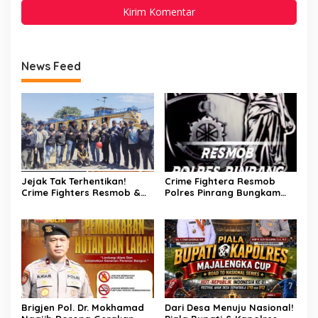
News Feed
Jejak Tak Terhentikan!
Crime Fightera Resmob
Crime Fighters Resmob &
Polres Pinrang Bungkam
Kamneg Sat Intelkam
Pelarian Pelaku
Polres Pinrang Berhasil
Pembunuhan : Apresiasi
Bekuk Pelaku Pembunuhan
Mengalir Untuk Tim Buser
di Jalan Macan, Apresiasi
Ipda Ahmad Haris
Mengalir Untuk Ipda Ahmad
Haris dan Aiptu Syahrir,
Kerja Senyap Polisi
Berbuah Pengungkapan
Kasus Menonjol
Brigjen Pol. Dr. Mokhamad
Dari Desa Menuju Nasional!