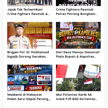
s
Jejak Tak Terhentikan!
Crime Fightera Resmob
Crime Fighters Resmob &
Polres Pinrang Bungkam
Kamneg Sat Intelkam
Pelarian Pelaku
Polres Pinrang Berhasil
Pembunuhan : Apresiasi
Bekuk Pelaku Pembunuhan
Mengalir Untuk Tim Buser
di Jalan Macan, Apresiasi
Ipda Ahmad Haris
Mengalir Untuk Ipda Ahmad
Haris dan Aiptu Syahrir,
Kerja Senyap Polisi
Berbuah Pengungkapan
Brigjen Pol. Dr. Mokhamad
Dari Desa Menuju Nasional!
Kasus Menonjol
Ngajib Dorong Gerakan
Piala Bupati & Kapolres
STOP Karhutla: Jaga
Majalengka Cup 2026 Buru
Hutan, Jaga Kehidupan
Bibit-Bibit Juara
Weekend di Makassar
Aksi Polantas Karib KA
Makin Seru! Kapal Perang,
Induk PJR BSD Korlantas
Fun Bike dan Atraksi
Polri Kompol
Menanti di Kodaeral VI
Darmawati.SE.MM.MH