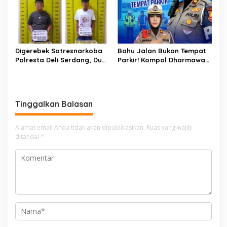
Digerebek Satresnarkoba
Bahu Jalan Bukan Tempat
Polresta Deli Serdang, Dua
Parkir! Kompol Dharmawati
Pengedar Sabu di Pagar
Gaungkan Pesan
Merbau Dibekuk
Keselamatan, Satu
Kelalaian Bisa Berujung
Maut
Tinggalkan Balasan
Alamat email Anda tidak akan dipublikasikan.
Ruas yang wajib
ditandai
*