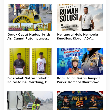
Kementerian Bahas Solusi
Debit Air Irigasi Watang
Sawitto Menulis
Gerak Cepat Hadapi Krisis
Mengawal Hak, Membela
Air, Camat Patampanua
Keadilan: Kiprah ADV.
Temui Manajemen PLTM
Sugiyono Bersama Rumah
Demi Selamatkan Ribuan
Solusi
Hektare Sawah Warga
Digerebek Satresnarkoba
Bahu Jalan Bukan Tempat
Polresta Deli Serdang, Dua
Parkir! Kompol Dharmawati
Pengedar Sabu di Pagar
Gaungkan Pesan
Merbau Dibekuk
Keselamatan, Satu
Kelalaian Bisa Berujung
Maut