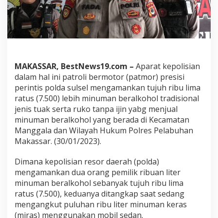
M
i
n
u
m
a
n
MAKASSAR, BestNews19.com –
Aparat kepolisian
B
e
dalam hal ini patroli bermotor (patmor) presisi
r
perintis polda sulsel mengamankan tujuh ribu lima
a
ratus (7.500) lebih minuman beralkohol tradisional
l
jenis tuak serta ruko tanpa ijin yabg menjual
k
o
minuman beralkohol yang berada di Kecamatan
h
Manggala dan Wilayah Hukum Polres Pelabuhan
o
Makassar. (30/01/2023).
l
Dimana kepolisian resor daerah (polda)
mengamankan dua orang pemilik ribuan liter
minuman beralkohol sebanyak tujuh ribu lima
ratus (7.500), keduanya ditangkap saat sedang
mengangkut puluhan ribu liter minuman keras
(miras) menggunakan mobil sedan.