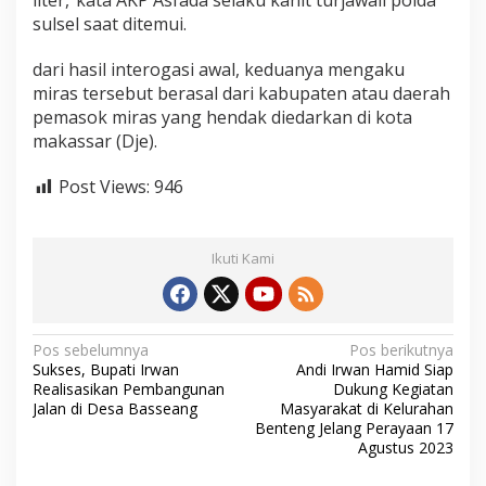
liter,”kata AKP Asfada selaku kanit turjawali polda
sulsel saat ditemui.
dari hasil interogasi awal, keduanya mengaku
miras tersebut berasal dari kabupaten atau daerah
pemasok miras yang hendak diedarkan di kota
makassar (Dje).
Post Views:
946
Ikuti Kami
N
Pos sebelumnya
Pos berikutnya
Sukses, Bupati Irwan
Andi Irwan Hamid Siap
a
Realisasikan Pembangunan
Dukung Kegiatan
v
Jalan di Desa Basseang
Masyarakat di Kelurahan
Benteng Jelang Perayaan 17
i
Agustus 2023
g