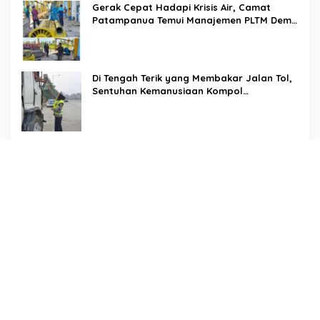
Gerak Cepat Hadapi Krisis Air, Camat
Patampanua Temui Manajemen PLTM Demi
Selamatkan Ribuan Hektare Sawah Warga
Di Tengah Terik yang Membakar Jalan Tol,
Sentuhan Kemanusiaan Kompol
Dharmawati Sejukkan Hati Para Sopir Truk
PW IWO Kaltim Ucapkan Selamat HUT ke-
69 Polda Kaltim, Soroti Pentingnya Sinergi
Polisi dan Media
Tangis Haru Iringi Kepulangan Almarhum
Andi Paliwangi, Camat Patampanua
Muhammad Ja’far Turun Langsung
Mengangkat Jenazah di Rumah Duka