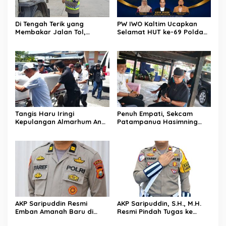
Di Tengah Terik yang
PW IWO Kaltim Ucapkan
Membakar Jalan Tol,
Selamat HUT ke-69 Polda
Sentuhan Kemanusiaan
Kaltim, Soroti Pentingnya
Kompol Dharmawati
Sinergi Polisi dan Media
Sejukkan Hati Para Sopir
Truk
Tangis Haru Iringi
Penuh Empati, Sekcam
Kepulangan Almarhum Andi
Patampanua Hasimning
Paliwangi, Camat
Melayat ke Rumah Duka
Patampanua Muhammad
Andi Paliwangi, Hadir
Ja’far Turun Langsung
Menguatkan Keluarga Yang
Mengangkat Jenazah di
Berduka
Rumah Duka
AKP Saripuddin Resmi
AKP Saripuddin, S.H., M.H.
Emban Amanah Baru di
Resmi Pindah Tugas ke
Bidpropam Polda Sulsel,
Bidpropam Polda Sulsel