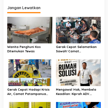
a
Jangan Lewatkan
s
i
p
o
s
Wanita Penghuni Kos
Gerak Cepat Selamatkan
Ditemukan Tewas
Sawah! Camat
Patampanua Gandeng
Kementerian Bahas Solusi
Debit Air Irigasi Watang
Sawitto Menulis
Gerak Cepat Hadapi Krisis
Mengawal Hak, Membela
Air, Camat Patampanua
Keadilan: Kiprah ADV.
Temui Manajemen PLTM
Sugiyono Bersama Rumah
Demi Selamatkan Ribuan
Solusi
Hektare Sawah Warga