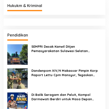
Hukukm & Kriminal
Pendidikan
SEMPRI Desak Kanwil Ditjen
Pemasyarakatan Sulawesi Selatan
Lakukan Reformasi Total Tata Kelola
Pemasyarakatan
Dandenpom XIV/4 Makassar Pimpin Korp
Raport Lettu Cpm Mansyur, Tegaskan
Prajurit Harus Loyal dan Berintegritas
Di Balik Seragam dan Peluit, Kompol
Darmawati Berdiri untuk Masa Depan
Bangsa: Hari Anak Nasional 2026 Jadi
Seruan Lindungi Generasi Indonesia