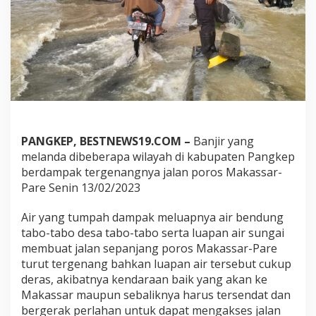
n
g
o
r
o
K
o
m
p
o
l
PANGKEP, BESTNEWS19.COM –
Banjir yang
A
melanda dibeberapa wilayah di kabupaten Pangkep
n
berdampak tergenangnya jalan poros Makassar-
d
i
Pare Senin 13/02/2023
A
l
Air yang tumpah dampak meluapnya air bendung
a
tabo-tabo desa tabo-tabo serta luapan air sungai
m
membuat jalan sepanjang poros Makassar-Pare
s
y
turut tergenang bahkan luapan air tersebut cukup
a
deras, akibatnya kendaraan baik yang akan ke
h
Makassar maupun sebaliknya harus tersendat dan
u
bergerak perlahan untuk dapat mengakses jalan
r