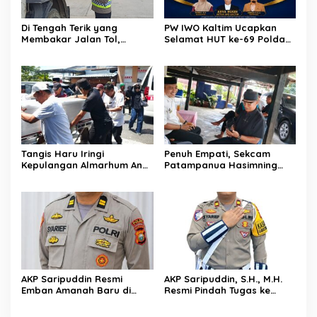
Di Tengah Terik yang
PW IWO Kaltim Ucapkan
Membakar Jalan Tol,
Selamat HUT ke-69 Polda
Sentuhan Kemanusiaan
Kaltim, Soroti Pentingnya
Kompol Dharmawati
Sinergi Polisi dan Media
Sejukkan Hati Para Sopir
Truk
Tangis Haru Iringi
Penuh Empati, Sekcam
Kepulangan Almarhum Andi
Patampanua Hasimning
Paliwangi, Camat
Melayat ke Rumah Duka
Patampanua Muhammad
Andi Paliwangi, Hadir
Ja’far Turun Langsung
Menguatkan Keluarga Yang
Mengangkat Jenazah di
Berduka
Rumah Duka
AKP Saripuddin Resmi
AKP Saripuddin, S.H., M.H.
Emban Amanah Baru di
Resmi Pindah Tugas ke
Bidpropam Polda Sulsel,
Bidpropam Polda Sulsel
Tinggalkan Jejak