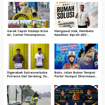
Kementerian Bahas Solusi
Debit Air Irigasi Watang
Sawitto Menulis
Gerak Cepat Hadapi Krisis
Mengawal Hak, Membela
Air, Camat Patampanua
Keadilan: Kiprah ADV.
Temui Manajemen PLTM
Sugiyono Bersama Rumah
Demi Selamatkan Ribuan
Solusi
Hektare Sawah Warga
Digerebek Satresnarkoba
Bahu Jalan Bukan Tempat
Polresta Deli Serdang, Dua
Parkir! Kompol Dharmawati
Pengedar Sabu di Pagar
Gaungkan Pesan
Merbau Dibekuk
Keselamatan, Satu
Kelalaian Bisa Berujung
Maut