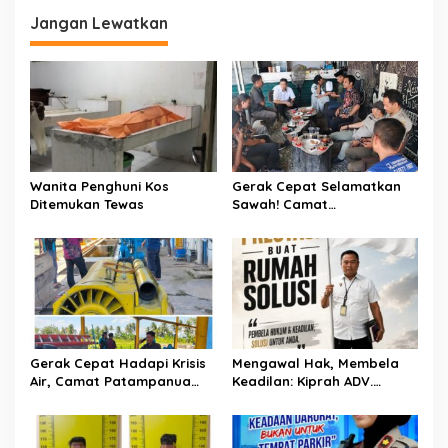
g
a
Jangan Lewatkan
s
i
p
o
s
Wanita Penghuni Kos
Gerak Cepat Selamatkan
Ditemukan Tewas
Sawah! Camat
Patampanua Gandeng
Kementerian Bahas Solusi
Debit Air Irigasi Watang
Sawitto Menulis
Gerak Cepat Hadapi Krisis
Mengawal Hak, Membela
Air, Camat Patampanua
Keadilan: Kiprah ADV.
Temui Manajemen PLTM
Sugiyono Bersama Rumah
Demi Selamatkan Ribuan
Solusi
Hektare Sawah Warga