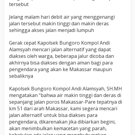
a
tersebut
i
k
Jelang malam hari debit air yang menggenangi
e
jalan tersebut makin tinggi dan makin deras
m
sehingga akses jalan menjadi lumpuh
a
c
e
Gerak cepat Kapolsek Bungoro Kompol Andi
t
Alamsyah mencari jalan alternatif yang dapat
a
diakses oleh warga, beberapa jalur dicoba dan
n
akhirnya bisa diakses dengan aman bagi para
p
o
pengendara yang akan ke Makassar maupun
r
sebaliknya
o
s
Kapolsek Bungoro Kompol Andi Alamsyah, SH.MH
M
mengatakan “bahwa air makin tinggi dan deras di
a
k
sepanjang jalan poros Makassar-Pare tepatnya di
a
km 51 dari arah Makassar, kami segera mencari
s
jalan alternatif untuk bisa diakses para
s
pengendara, dikarenakan jika dibiarkan begini,
a
akan menimbulkan kemacetan yang parah,
r
-
kebetulan ada jalan yang menghubungkan