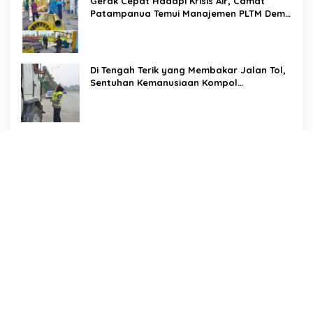
Gerak Cepat Hadapi Krisis Air, Camat
Patampanua Temui Manajemen PLTM Demi
Selamatkan Ribuan Hektare Sawah Warga
Di Tengah Terik yang Membakar Jalan Tol,
Sentuhan Kemanusiaan Kompol
Dharmawati Sejukkan Hati Para Sopir Truk
PW IWO Kaltim Ucapkan Selamat HUT ke-
69 Polda Kaltim, Soroti Pentingnya Sinergi
Polisi dan Media
Tangis Haru Iringi Kepulangan Almarhum
Andi Paliwangi, Camat Patampanua
Muhammad Ja’far Turun Langsung
Mengangkat Jenazah di Rumah Duka