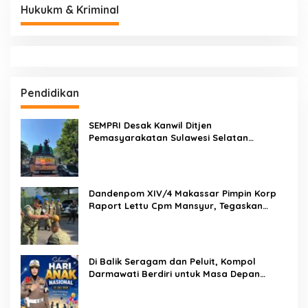
Hukukm & Kriminal
Pendidikan
SEMPRI Desak Kanwil Ditjen
Pemasyarakatan Sulawesi Selatan
Lakukan Reformasi Total Tata Kelola
Pemasyarakatan
Dandenpom XIV/4 Makassar Pimpin Korp
Raport Lettu Cpm Mansyur, Tegaskan
Prajurit Harus Loyal dan Berintegritas
Di Balik Seragam dan Peluit, Kompol
Darmawati Berdiri untuk Masa Depan
Bangsa: Hari Anak Nasional 2026 Jadi
Seruan Lindungi Generasi Indonesia