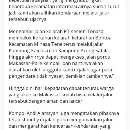
P
beberapa kecamatan informasi airnya sudah surut
a
jadi kami akan alihkan kendaraan melalui jalur
r
tersebut, ujarnya
e
d
i
Mengambil jalan ke arah PT semen Tonasa
t
membelok ke kanan ke arah kelurahan Bontoa
e
Kecamatan Minasa Tene terus melalui jalur
n
Kampung Kajuara dan Kampung Arung Sabila
g
a
hingga akhirnya dapat mengakses jalan poros
h
Makassar-Pare kembali, dan nantinya akan
d
diarahkan oleh anggota kami di jalan agar para
e
pengendara tidak nyasar, demikian tambahnya.”
r
a
s
Hingga dini hari kepadatan dapat terurai, warga
n
yang akan ke Makassar sudah bisa melalui jalur
y
tersebut dengan aman dan lancar
a
a
Kompol Andi Alamsyah juga mengatakan pihaknya
i
r
tetap standby di jalan guna mengamankan jalur
dan mengarahkan kendaraan-kendaraan yang