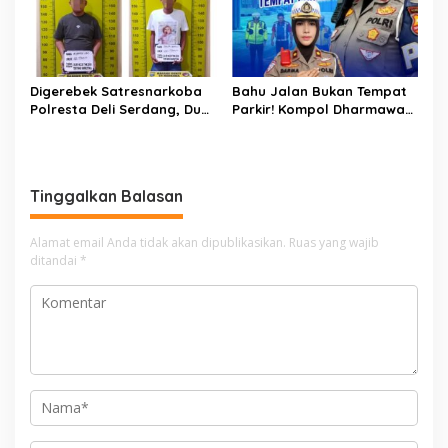
Digerebek Satresnarkoba
Bahu Jalan Bukan Tempat
Polresta Deli Serdang, Dua
Parkir! Kompol Dharmawati
Pengedar Sabu di Pagar
Gaungkan Pesan
Merbau Dibekuk
Keselamatan, Satu
Kelalaian Bisa Berujung
Maut
Tinggalkan Balasan
Alamat email Anda tidak akan dipublikasikan.
Ruas yang wajib
ditandai
*