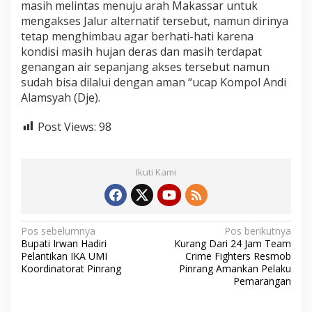
masih melintas menuju arah Makassar untuk
mengakses Jalur alternatif tersebut, namun dirinya
tetap menghimbau agar berhati-hati karena
kondisi masih hujan deras dan masih terdapat
genangan air sepanjang akses tersebut namun
sudah bisa dilalui dengan aman “ucap Kompol Andi
Alamsyah (Dje).
Post Views:
98
Ikuti Kami
N
Pos sebelumnya
Pos berikutnya
Bupati Irwan Hadiri
Kurang Dari 24 Jam Team
a
Pelantikan IKA UMI
Crime Fighters Resmob
v
Koordinatorat Pinrang
Pinrang Amankan Pelaku
Pemarangan
i