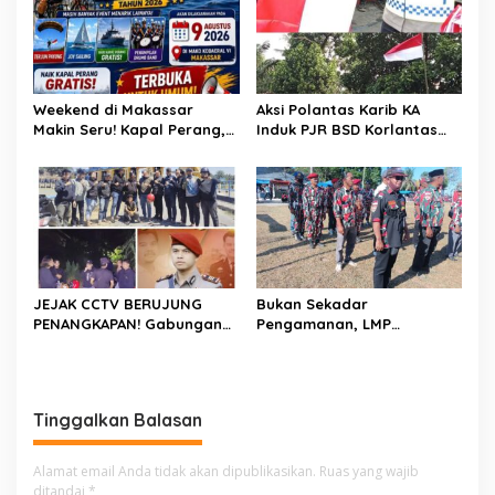
Weekend di Makassar
Aksi Polantas Karib KA
Makin Seru! Kapal Perang,
Induk PJR BSD Korlantas
Fun Bike dan Atraksi
Polri Kompol
Menanti di Kodaeral VI
Darmawati.SE.MM.MH
bersama Personilnya
Membagikan Bendera
Merah Putih Berserta
Tiangnya
JEJAK CCTV BERUJUNG
Bukan Sekadar
PENANGKAPAN! Gabungan
Pengamanan, LMP
Resmob–Kamneg Polres
Patampanua Tunjukkan
Pinrang Bongkar Kasus
Wajah Sinergitas di
Maut Jl Macan, Terduga
Pembukaan HUT RI ke-81
Pelaku Dibekuk di
Tinggalkan Balasan
Batulappa
Alamat email Anda tidak akan dipublikasikan.
Ruas yang wajib
ditandai
*