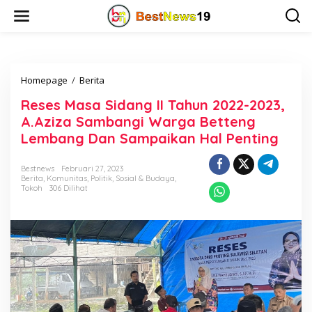
L
e
w
a
t
i
Homepage
/
Berita
R
k
e
e
Reses Masa Sidang II Tahun 2022-2023,
s
k
e
o
A.Aziza Sambangi Warga Betteng
s
n
Lembang Dan Sampaikan Hal Penting
M
t
a
e
s
n
Bestnews
Februari 27, 2023
Berita
,
Komunitas
,
Politik
,
Sosial & Budaya
,
a
Tokoh
306 Dilihat
S
i
d
a
n
g
I
I
T
a