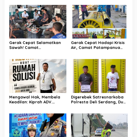
Pertemuan Darurat Tokoh
Adat Gowa
Gerak Cepat Selamatkan
Gerak Cepat Hadapi Krisis
Sawah! Camat
Air, Camat Patampanua
Patampanua Gandeng
Temui Manajemen PLTM
Kementerian Bahas Solusi
Demi Selamatkan Ribuan
Debit Air Irigasi Watang
Hektare Sawah Warga
Sawitto Menulis
Mengawal Hak, Membela
Digerebek Satresnarkoba
Keadilan: Kiprah ADV.
Polresta Deli Serdang, Dua
Sugiyono Bersama Rumah
Pengedar Sabu di Pagar
Solusi
Merbau Dibekuk