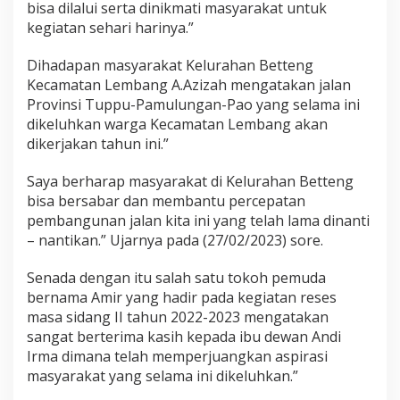
bisa dilalui serta dinikmati masyarakat untuk
n
g
kegiatan sehari harinya.”
i
W
Dihadapan masyarakat Kelurahan Betteng
a
Kecamatan Lembang A.Azizah mengatakan jalan
r
Provinsi Tuppu-Pamulungan-Pao yang selama ini
g
a
dikeluhkan warga Kecamatan Lembang akan
B
dikerjakan tahun ini.”
e
t
Saya berharap masyarakat di Kelurahan Betteng
t
bisa bersabar dan membantu percepatan
e
n
pembangunan jalan kita ini yang telah lama dinanti
g
– nantikan.” Ujarnya pada (27/02/2023) sore.
L
e
Senada dengan itu salah satu tokoh pemuda
m
bernama Amir yang hadir pada kegiatan reses
b
a
masa sidang II tahun 2022-2023 mengatakan
n
sangat berterima kasih kepada ibu dewan Andi
g
Irma dimana telah memperjuangkan aspirasi
D
masyarakat yang selama ini dikeluhkan.”
a
n