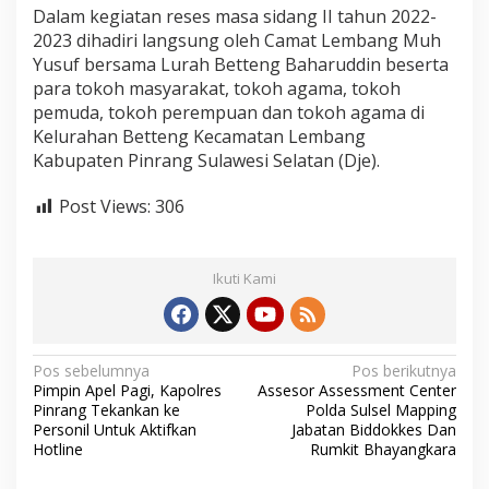
S
Dalam kegiatan reses masa sidang II tahun 2022-
a
2023 dihadiri langsung oleh Camat Lembang Muh
m
Yusuf bersama Lurah Betteng Baharuddin beserta
p
para tokoh masyarakat, tokoh agama, tokoh
a
pemuda, tokoh perempuan dan tokoh agama di
i
k
Kelurahan Betteng Kecamatan Lembang
a
Kabupaten Pinrang Sulawesi Selatan (Dje).
n
H
Post Views:
306
a
l
P
e
Ikuti Kami
n
t
i
n
g
N
Pos sebelumnya
Pos berikutnya
Pimpin Apel Pagi, Kapolres
Assesor Assessment Center
a
Pinrang Tekankan ke
Polda Sulsel Mapping
v
Personil Untuk Aktifkan
Jabatan Biddokkes Dan
Hotline
Rumkit Bhayangkara
i