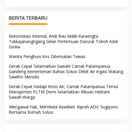
Andi Paliwangi, Hadir
Tinggalkan Jejak
Menguatkan Keluarga Yang
Pengabdian di Polres Barru
Berduka
BERITA TERBARU
Rekonsiliasi Internal, Andi Bau Malik Karaengta
Tukkajanangngang Gelar Pertemuan Darurat Tokoh Adat
Gowa
Wanita Penghuni Kos Ditemukan Tewas
Gerak Cepat Selamatkan Sawah! Camat Patampanua
Gandeng Kementerian Bahas Solusi Debit Air Irigasi Watang
Sawitto Menulis
Gerak Cepat Hadapi Krisis Air, Camat Patampanua Temui
Manajemen PLTM Demi Selamatkan Ribuan Hektare
Sawah Warga
Mengawal Hak, Membela Keadilan: Kiprah ADV. Sugiyono
Bersama Rumah Solusi