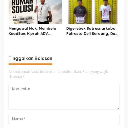
Sawitto Menulis
Mengawal Hak, Membela
Digerebek Satresnarkoba
Keadilan: Kiprah ADV.
Polresta Deli Serdang, Dua
Sugiyono Bersama Rumah
Pengedar Sabu di Pagar
Solusi
Merbau Dibekuk
Tinggalkan Balasan
Alamat email Anda tidak akan dipublikasikan.
Ruas yang wajib
ditandai
*