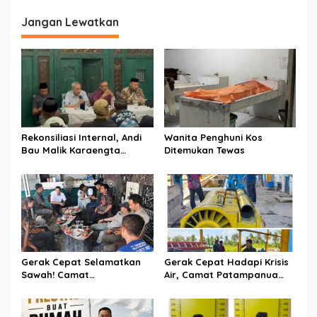
g
a
Jangan Lewatkan
s
i
p
o
s
Rekonsiliasi Internal, Andi
Wanita Penghuni Kos
Bau Malik Karaengta
Ditemukan Tewas
Tukkajanangngang Gelar
Pertemuan Darurat Tokoh
Adat Gowa
Gerak Cepat Selamatkan
Gerak Cepat Hadapi Krisis
Sawah! Camat
Air, Camat Patampanua
Patampanua Gandeng
Temui Manajemen PLTM
Kementerian Bahas Solusi
Demi Selamatkan Ribuan
Debit Air Irigasi Watang
Hektare Sawah Warga