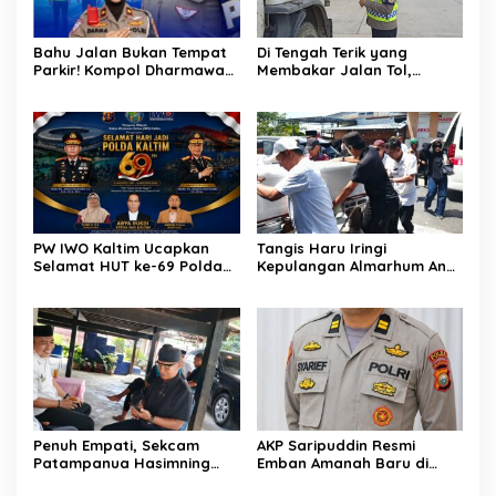
Bahu Jalan Bukan Tempat
Di Tengah Terik yang
Parkir! Kompol Dharmawati
Membakar Jalan Tol,
Gaungkan Pesan
Sentuhan Kemanusiaan
Keselamatan, Satu
Kompol Dharmawati
Kelalaian Bisa Berujung
Sejukkan Hati Para Sopir
Maut
Truk
PW IWO Kaltim Ucapkan
Tangis Haru Iringi
Selamat HUT ke-69 Polda
Kepulangan Almarhum Andi
Kaltim, Soroti Pentingnya
Paliwangi, Camat
Sinergi Polisi dan Media
Patampanua Muhammad
Ja’far Turun Langsung
Mengangkat Jenazah di
Rumah Duka
Penuh Empati, Sekcam
AKP Saripuddin Resmi
Patampanua Hasimning
Emban Amanah Baru di
Melayat ke Rumah Duka
Bidpropam Polda Sulsel,