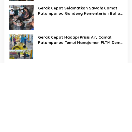
Gerak Cepat Selamatkan Sawah! Camat
Patampanua Gandeng Kementerian Bahas
Solusi Debit Air Irigasi Watang Sawitto
Menulis
Gerak Cepat Hadapi Krisis Air, Camat
Patampanua Temui Manajemen PLTM Demi
Selamatkan Ribuan Hektare Sawah Warga
Di Tengah Terik yang Membakar Jalan Tol,
Sentuhan Kemanusiaan Kompol
Dharmawati Sejukkan Hati Para Sopir Truk
PW IWO Kaltim Ucapkan Selamat HUT ke-
69 Polda Kaltim, Soroti Pentingnya Sinergi
Polisi dan Media