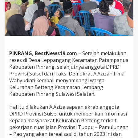
h
u
n
2
0
2
2
-
2
0
PINRANG, BestNews19.com –
Setelah melakukan
2
reses di Desa Leppangang Kecamatan Patampanua
3
Kabupaten Pinrang, selanjutnya anggota DPRD
,
Provinsi Sulsel dari fraksi Demokrat A.Azizah Irma
A
Wahyudiati kembali menyambangi warga
.
A
Kelurahan Betteng Kecamatan Lembang
z
Kabupaten Pinrang Sulawesi Selatan.
i
z
Hal itu dilakukan A.Aziza sapaan akrab anggota
a
DPRD Provinsi Sulsel untuk memberikan Informasi
S
a
kepada masyarakat Kelurahan Betteng terkait
m
pekerjaan ruas jalan Provinsi Tuppu – Pamulungan
b
– Pao yang akan terealisasi di tahun 2023 ini dan
a