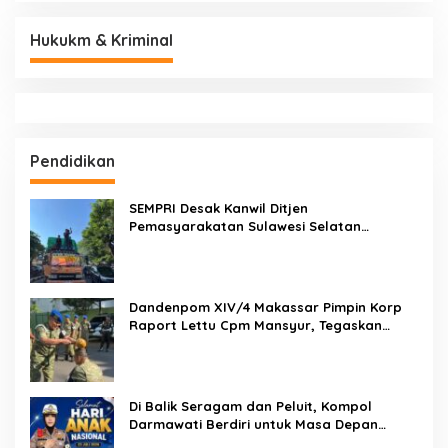
Hukukm & Kriminal
Pendidikan
SEMPRI Desak Kanwil Ditjen
Pemasyarakatan Sulawesi Selatan
Lakukan Reformasi Total Tata Kelola
Pemasyarakatan
Dandenpom XIV/4 Makassar Pimpin Korp
Raport Lettu Cpm Mansyur, Tegaskan
Prajurit Harus Loyal dan Berintegritas
Di Balik Seragam dan Peluit, Kompol
Darmawati Berdiri untuk Masa Depan
Bangsa: Hari Anak Nasional 2026 Jadi