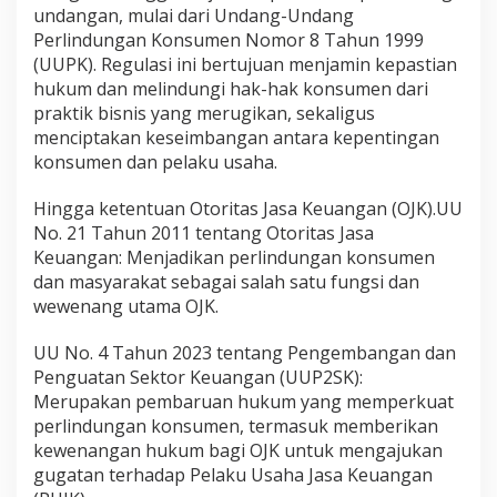
undangan, mulai dari Undang-Undang
a
p
Perlindungan Konsumen Nomor 8 Tahun 1999
K
(UUPK). Regulasi ini bertujuan menjamin kepastian
o
hukum dan melindungi hak-hak konsumen dari
n
praktik bisnis yang merugikan, sekaligus
s
u
menciptakan keseimbangan antara kepentingan
m
konsumen dan pelaku usaha.
e
n
Hingga ketentuan Otoritas Jasa Keuangan (OJK).UU
S
No. 21 Tahun 2011 tentang Otoritas Jasa
e
n
Keuangan: Menjadikan perlindungan konsumen
i
dan masyarakat sebagai salah satu fungsi dan
l
wewenang utama OJK.
a
i
UU No. 4 Tahun 2023 tentang Pengembangan dan
R
p
Penguatan Sektor Keuangan (UUP2SK):
.
Merupakan pembaruan hukum yang memperkuat
7
perlindungan konsumen, termasuk memberikan
.
kewenangan hukum bagi OJK untuk mengajukan
0
gugatan terhadap Pelaku Usaha Jasa Keuangan
0
0