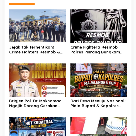
Tiangnya
Jejak Tak Terhentikan!
Crime Fightera Resmob
Crime Fighters Resmob &
Polres Pinrang Bungkam
Kamneg Sat Intelkam
Pelarian Pelaku
Polres Pinrang Berhasil
Pembunuhan : Apresiasi
Bekuk Pelaku Pembunuhan
Mengalir Untuk Tim Buser
di Jalan Macan, Apresiasi
Ipda Ahmad Haris
Mengalir Untuk Ipda Ahmad
Haris dan Aiptu Syahrir,
Kerja Senyap Polisi
Berbuah Pengungkapan
Kasus Menonjol
Brigjen Pol. Dr. Mokhamad
Dari Desa Menuju Nasional!
Ngajib Dorong Gerakan
Piala Bupati & Kapolres
STOP Karhutla: Jaga
Majalengka Cup 2026 Buru
Hutan, Jaga Kehidupan
Bibit-Bibit Juara