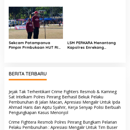
Kumpulkan Kades dan
Hilman Beri Dukungan
Lurah: Arahan Tegas
Penuh Puncak Perayaan
Dibumbui Canda, Semua
HUT RI ke-81 di Maccirinna
Fokus Mendengar!
Sekcam Patampanua
LSM PERKARA Menantang
Pimpin Prmbukaan HUT RI
Kapolres Enrekang
Ke-81, Semangat
Melakukan Penindakan
Kemerdekaan Berkobar di
Terhadap Kelangkaan Dan
Maccirinna
Lonjakan Harga gas elpiji 3
kg Di Kabupaten Enrekang
BERITA TERBARU
Jejak Tak Terhentikan! Crime Fighters Resmob & Kamneg
Sat Intelkam Polres Pinrang Berhasil Bekuk Pelaku
Pembunuhan di Jalan Macan, Apresiasi Mengalir Untuk Ipda
Ahmad Haris dan Aiptu Syahrir, Kerja Senyap Polisi Berbuah
Pengungkapan Kasus Menonjol
Crime Fightera Resmob Polres Pinrang Bungkam Pelarian
Pelaku Pembunuhan : Apresiasi Mengalir Untuk Tim Buser