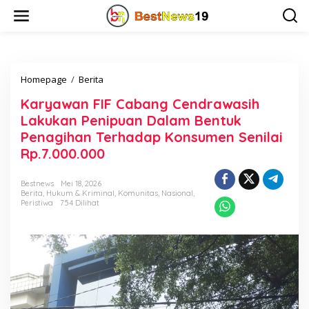
L
e
w
a
t
i
Homepage
/
Berita
K
k
a
e
Karyawan FIF Cabang Cendrawasih
r
k
y
o
Lakukan Penipuan Dalam Bentuk
a
n
Penagihan Terhadap Konsumen Senilai
w
t
Rp.7.000.000
a
e
n
n
F
Bestnews
Mei 18, 2026
I
Berita
,
Hukum & Kriminal
,
Komunitas
,
Nasional
,
F
Peristiwa
754 Dilihat
C
a
b
a
n
g
C
e