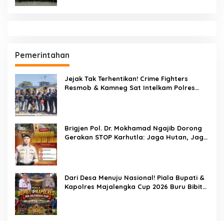
Pemerintahan
Jejak Tak Terhentikan! Crime Fighters
Resmob & Kamneg Sat Intelkam Polres
Pinrang Berhasil Bekuk Pelaku
Pembunuhan di Jalan Macan, Apresiasi
Mengalir Untuk Ipda Ahmad Haris dan
Aiptu Syahrir, Kerja Senyap Polisi Berbuah
Brigjen Pol. Dr. Mokhamad Ngajib Dorong
Pengungkapan Kasus Menonjol
Gerakan STOP Karhutla: Jaga Hutan, Jaga
Kehidupan
Dari Desa Menuju Nasional! Piala Bupati &
Kapolres Majalengka Cup 2026 Buru Bibit-
Bibit Juara