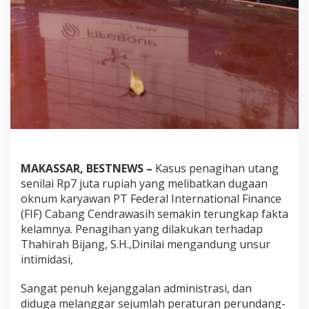
a
l
a
m
B
e
n
t
u
k
P
e
n
MAKASSAR, BESTNEWS –
Kasus penagihan utang
a
g
senilai Rp7 juta rupiah yang melibatkan dugaan
i
oknum karyawan PT Federal International Finance
h
(FIF) Cabang Cendrawasih semakin terungkap fakta
a
kelamnya. Penagihan yang dilakukan terhadap
n
Thahirah Bijang, S.H.,Dinilai mengandung unsur
T
e
intimidasi,
r
h
Sangat penuh kejanggalan administrasi, dan
a
diduga melanggar sejumlah peraturan perundang-
d