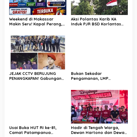
Weekend di Makassar
Aksi Polantas Karib KA
Makin Seru! Kapal Perang,
Induk PJR BSD Korlantas
Fun Bike dan Atraksi
Polri Kompol
Menanti di Kodaeral VI
Darmawati.SE.MM.MH
bersama Personilnya
Membagikan Bendera
Merah Putih Berserta
Tiangnya
JEJAK CCTV BERUJUNG
Bukan Sekadar
PENANGKAPAN! Gabungan
Pengamanan, LMP
Resmob–Kamneg Polres
Patampanua Tunjukkan
Pinrang Bongkar Kasus
Wajah Sinergitas di
Maut Jl Macan, Terduga
Pembukaan HUT RI ke-81
Pelaku Dibekuk di
Batulappa
Usai Buka HUT RI ke-81,
Hadir di Tengah Warga,
Camat Patampanua
Dewan Hartono dan Dewan