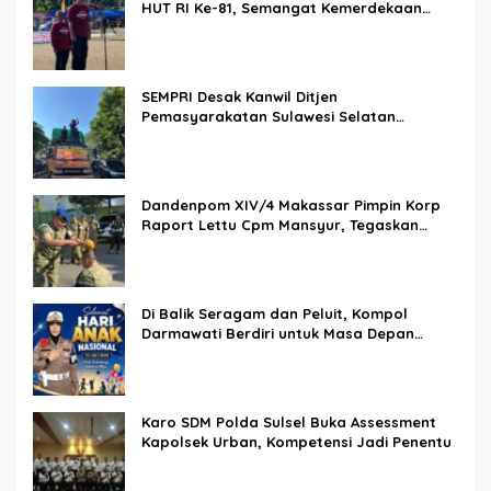
HUT RI Ke-81, Semangat Kemerdekaan
Berkobar di Maccirinna
SEMPRI Desak Kanwil Ditjen
Pemasyarakatan Sulawesi Selatan
Lakukan Reformasi Total Tata Kelola
Pemasyarakatan
Dandenpom XIV/4 Makassar Pimpin Korp
Raport Lettu Cpm Mansyur, Tegaskan
Prajurit Harus Loyal dan Berintegritas
Di Balik Seragam dan Peluit, Kompol
Darmawati Berdiri untuk Masa Depan
Bangsa: Hari Anak Nasional 2026 Jadi
Seruan Lindungi Generasi Indonesia
Karo SDM Polda Sulsel Buka Assessment
Kapolsek Urban, Kompetensi Jadi Penentu