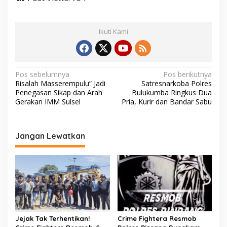
Ikuti Kami
N
Pos sebelumnya
Pos berikutnya
Risalah Masserempulu” Jadi
Satresnarkoba Polres
a
Penegasan Sikap dan Arah
Bulukumba Ringkus Dua
v
Gerakan IMM Sulsel
Pria, Kurir dan Bandar Sabu
i
g
Jangan Lewatkan
a
s
i
p
o
s
Jejak Tak Terhentikan!
Crime Fightera Resmob