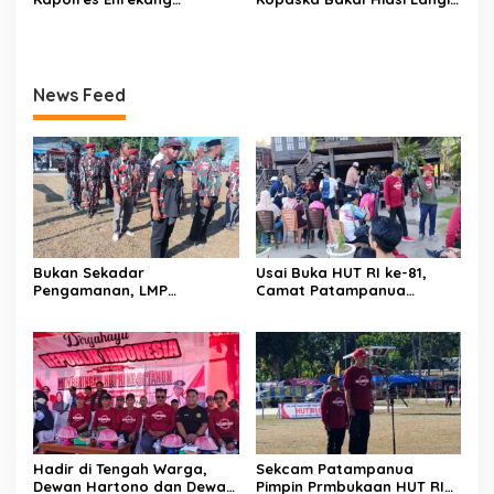
Melakukan Penindakan
Makassar di Event NBOD
Terhadap Kelangkaan Dan
Kodaeral VI
Lonjakan Harga gas elpiji 3
kg Di Kabupaten Enrekang
News Feed
Bukan Sekadar
Usai Buka HUT RI ke-81,
Pengamanan, LMP
Camat Patampanua
Patampanua Tunjukkan
Kumpulkan Kades dan
Wajah Sinergitas di
Lurah: Arahan Tegas
Pembukaan HUT RI ke-81
Dibumbui Canda, Semua
Fokus Mendengar!
Hadir di Tengah Warga,
Sekcam Patampanua
Dewan Hartono dan Dewan
Pimpin Prmbukaan HUT RI