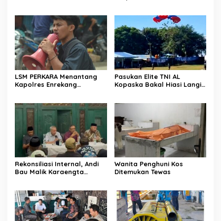
Hilman Beri Dukungan
Ke-81, Semangat
Penuh Puncak Perayaan
Kemerdekaan Berkobar di
HUT RI ke-81 di Maccirinna
Maccirinna
LSM PERKARA Menantang
Pasukan Elite TNI AL
Kapolres Enrekang
Kopaska Bakal Hiasi Langit
Melakukan Penindakan
Makassar di Event NBOD
Terhadap Kelangkaan Dan
Kodaeral VI
Lonjakan Harga gas elpiji 3
kg Di Kabupaten Enrekang
Rekonsiliasi Internal, Andi
Wanita Penghuni Kos
Bau Malik Karaengta
Ditemukan Tewas
Tukkajanangngang Gelar
Pertemuan Darurat Tokoh
Adat Gowa