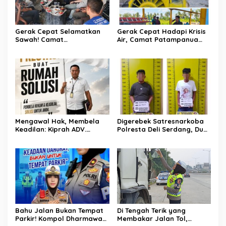
Gerak Cepat Selamatkan
Gerak Cepat Hadapi Krisis
Sawah! Camat
Air, Camat Patampanua
Patampanua Gandeng
Temui Manajemen PLTM
Kementerian Bahas Solusi
Demi Selamatkan Ribuan
Debit Air Irigasi Watang
Hektare Sawah Warga
Sawitto Menulis
Mengawal Hak, Membela
Digerebek Satresnarkoba
Keadilan: Kiprah ADV.
Polresta Deli Serdang, Dua
Sugiyono Bersama Rumah
Pengedar Sabu di Pagar
Solusi
Merbau Dibekuk
Bahu Jalan Bukan Tempat
Di Tengah Terik yang
Parkir! Kompol Dharmawati
Membakar Jalan Tol,