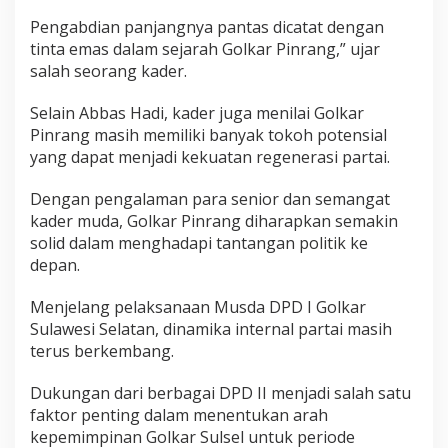
E
Pengabdian panjangnya pantas dicatat dengan
m
tinta emas dalam sejarah Golkar Pinrang,” ujar
a
salah seorang kader.
s
"
P
Selain Abbas Hadi, kader juga menilai Golkar
a
Pinrang masih memiliki banyak tokoh potensial
r
yang dapat menjadi kekuatan regenerasi partai.
t
a
Dengan pengalaman para senior dan semangat
i
kader muda, Golkar Pinrang diharapkan semakin
solid dalam menghadapi tantangan politik ke
depan.
Menjelang pelaksanaan Musda DPD I Golkar
Sulawesi Selatan, dinamika internal partai masih
terus berkembang.
Dukungan dari berbagai DPD II menjadi salah satu
faktor penting dalam menentukan arah
kepemimpinan Golkar Sulsel untuk periode