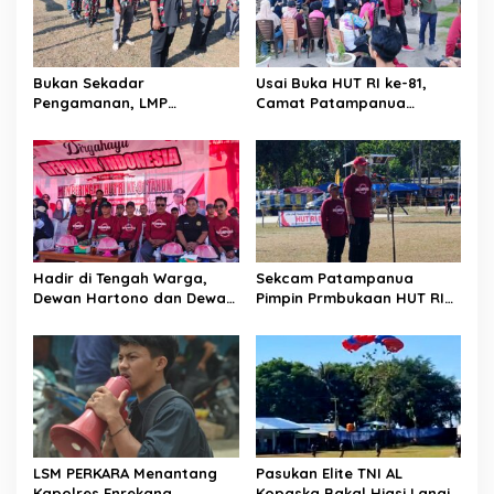
o
s
Bukan Sekadar
Usai Buka HUT RI ke-81,
Pengamanan, LMP
Camat Patampanua
Patampanua Tunjukkan
Kumpulkan Kades dan
Wajah Sinergitas di
Lurah: Arahan Tegas
Pembukaan HUT RI ke-81
Dibumbui Canda, Semua
Fokus Mendengar!
Hadir di Tengah Warga,
Sekcam Patampanua
Dewan Hartono dan Dewan
Pimpin Prmbukaan HUT RI
Hilman Beri Dukungan
Ke-81, Semangat
Penuh Puncak Perayaan
Kemerdekaan Berkobar di
HUT RI ke-81 di Maccirinna
Maccirinna
LSM PERKARA Menantang
Pasukan Elite TNI AL
Kapolres Enrekang
Kopaska Bakal Hiasi Langit