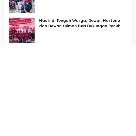
Arahan Tegas Dibumbui Canda, Semua
Fokus Mendengar!
Hadir di Tengah Warga, Dewan Hartono
dan Dewan Hilman Beri Dukungan Penuh
Puncak Perayaan HUT RI ke-81 di
Maccirinna
Sekcam Patampanua Pimpin Prmbukaan
HUT RI Ke-81, Semangat Kemerdekaan
Berkobar di Maccirinna
LSM PERKARA Menantang Kapolres
Enrekang Melakukan Penindakan Terhadap
Kelangkaan Dan Lonjakan Harga gas elpiji
3 kg Di Kabupaten Enrekang