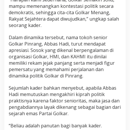
y
mampu memenangkan kontestasi politik secara
a
demokratis, sehingga cita-cita Golkar Menang,
k
Rakyat Sejahtera dapat diwujudkan,” ungkap salah
D
seorang kader.
i
a
b
Dalam dinamika tersebut, nama tokoh senior
a
Golkar Pinrang, Abbas Hadi, turut mendapat
d
apresiasi. Sosok yang dikenal berpengalaman di
i
organisasi Golkar, HMI, dan KAHMI itu dinilai
k
a
memiliki rekam jejak panjang serta menjadi figur
n
pemersatu yang memahami perjalanan dan
d
dinamika politik Golkar di Pinrang.
e
n
Sejumlah kader bahkan menyebut, apabila Abbas
g
a
Hadi memutuskan mengakhiri kiprah politik
n
praktisnya karena faktor senioritas, maka jasa dan
"
pengabdiannya layak dikenang sebagai bagian dari
T
sejarah emas Partai Golkar.
i
n
t
“Beliau adalah panutan bagi banyak kader.
a