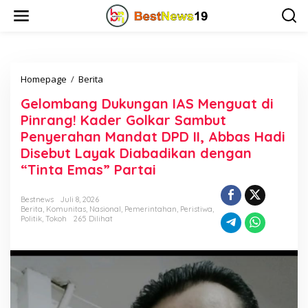
L
e
w
a
t
i
Homepage
/
Berita
G
k
e
e
Gelombang Dukungan IAS Menguat di
l
k
o
o
Pinrang! Kader Golkar Sambut
m
n
Penyerahan Mandat DPD II, Abbas Hadi
b
t
Disebut Layak Diabadikan dengan
a
e
n
n
“Tinta Emas” Partai
g
D
Bestnews
Juli 8, 2026
u
Berita
,
Komunitas
,
Nasional
,
Pemerintahan
,
Peristiwa
,
k
Politik
,
Tokoh
265 Dilihat
u
n
g
a
n
I
A