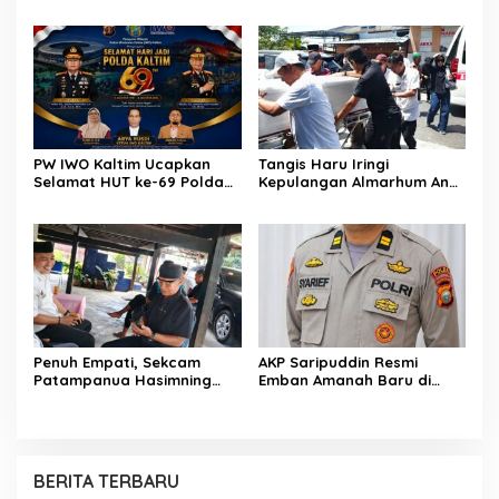
Gaungkan Pesan
Sentuhan Kemanusiaan
Keselamatan, Satu
Kompol Dharmawati
Kelalaian Bisa Berujung
Sejukkan Hati Para Sopir
Maut
Truk
PW IWO Kaltim Ucapkan
Tangis Haru Iringi
Selamat HUT ke-69 Polda
Kepulangan Almarhum Andi
Kaltim, Soroti Pentingnya
Paliwangi, Camat
Sinergi Polisi dan Media
Patampanua Muhammad
Ja’far Turun Langsung
Mengangkat Jenazah di
Rumah Duka
Penuh Empati, Sekcam
AKP Saripuddin Resmi
Patampanua Hasimning
Emban Amanah Baru di
Melayat ke Rumah Duka
Bidpropam Polda Sulsel,
Andi Paliwangi, Hadir
Tinggalkan Jejak
Menguatkan Keluarga Yang
Pengabdian di Polres Barru
Berduka
BERITA TERBARU