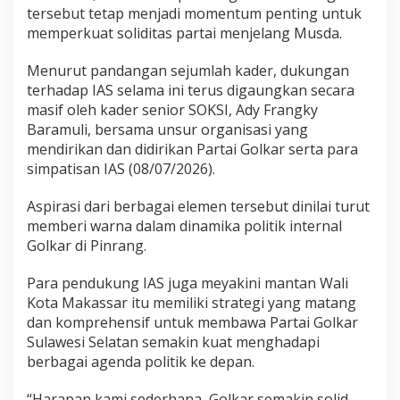
tersebut tetap menjadi momentum penting untuk
t
D
memperkuat soliditas partai menjelang Musda.
P
D
Menurut pandangan sejumlah kader, dukungan
I
terhadap IAS selama ini terus digaungkan secara
I
masif oleh kader senior SOKSI, Ady Frangky
,
A
Baramuli, bersama unsur organisasi yang
b
mendirikan dan didirikan Partai Golkar serta para
b
simpatisan IAS (08/07/2026).
a
s
Aspirasi dari berbagai elemen tersebut dinilai turut
H
a
memberi warna dalam dinamika politik internal
d
Golkar di Pinrang.
i
D
Para pendukung IAS juga meyakini mantan Wali
i
Kota Makassar itu memiliki strategi yang matang
s
e
dan komprehensif untuk membawa Partai Golkar
b
Sulawesi Selatan semakin kuat menghadapi
u
berbagai agenda politik ke depan.
t
L
“Harapan kami sederhana, Golkar semakin solid,
a