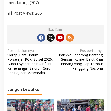
mendatang (707).
Post Views:
265
Ikuti Kami
N
Pos sebelumnya
Pos berikutnya
Sidrap Juara Umum
Palekko Lendrong Benteng,
a
Porsenijar PGRI Sulsel 2026,
Sensasi Kuliner Belut Khas
v
Bupati Syaharuddin Alrif: Ini
Pinrang yang Siap Tembus
Kemenangan Seluruh Guru,
Panggung Nasional
i
Panitia, dan Masyarakat
g
a
Jangan Lewatkan
s
i
p