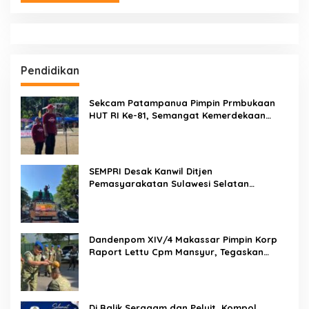
Pendidikan
Sekcam Patampanua Pimpin Prmbukaan
HUT RI Ke-81, Semangat Kemerdekaan
Berkobar di Maccirinna
SEMPRI Desak Kanwil Ditjen
Pemasyarakatan Sulawesi Selatan
Lakukan Reformasi Total Tata Kelola
Pemasyarakatan
Dandenpom XIV/4 Makassar Pimpin Korp
Raport Lettu Cpm Mansyur, Tegaskan
Prajurit Harus Loyal dan Berintegritas
Di Balik Seragam dan Peluit, Kompol