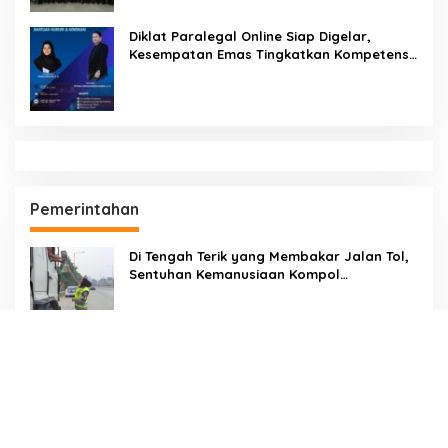
Diklat Paralegal Online Siap Digelar,
Kesempatan Emas Tingkatkan Kompetensi
Bantuan Hukum dan Advokasi
Pemerintahan
Di Tengah Terik yang Membakar Jalan Tol,
Sentuhan Kemanusiaan Kompol
Dharmawati Sejukkan Hati Para Sopir Truk
PW IWO Kaltim Ucapkan Selamat HUT ke-
69 Polda Kaltim, Soroti Pentingnya Sinergi
Polisi dan Media