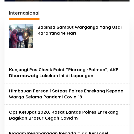
Pesan Keselamatan,
Kemanusiaan Kompol
Satu Kelalaian Bisa
Dharmawati Sejukkan
Internasional
Berujung Maut
Hati Para Sopir Truk
Babinsa Sambut Warganya Yang Usai
Karantina 14 Hari
Kunjungi Pos Check Point “Pinrang -Polman”, AKP
Dharmawaty Lakukan Ini di Lapangan
Himbauan Personil Satpas Polres Enrekang Kepada
Warga Selama Pandemi Covid 19
Ops Ketupat 2020, Kasat Lantas Polres Enrekang
Bagikan Brosur Cegah Covid 19
Piagam Penghargaan Kepada Tiga Personel