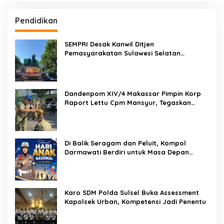
Pendidikan
SEMPRI Desak Kanwil Ditjen
Pemasyarakatan Sulawesi Selatan
Lakukan Reformasi Total Tata Kelola
Pemasyarakatan
Dandenpom XIV/4 Makassar Pimpin Korp
Raport Lettu Cpm Mansyur, Tegaskan
Prajurit Harus Loyal dan Berintegritas
Di Balik Seragam dan Peluit, Kompol
Darmawati Berdiri untuk Masa Depan
Bangsa: Hari Anak Nasional 2026 Jadi
Seruan Lindungi Generasi Indonesia
Karo SDM Polda Sulsel Buka Assessment
Kapolsek Urban, Kompetensi Jadi Penentu