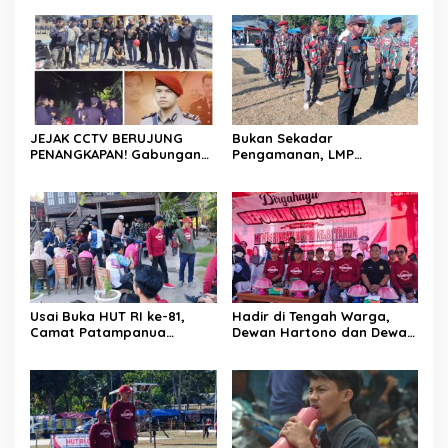
Menanti di Kodaeral VI
Darmawati.SE.MM.MH
bersama Personilnya
Membagikan Bendera
Merah Putih Berserta
Tiangnya
JEJAK CCTV BERUJUNG
Bukan Sekadar
PENANGKAPAN! Gabungan
Pengamanan, LMP
Resmob–Kamneg Polres
Patampanua Tunjukkan
Pinrang Bongkar Kasus
Wajah Sinergitas di
Maut Jl Macan, Terduga
Pembukaan HUT RI ke-81
Pelaku Dibekuk di
Batulappa
Usai Buka HUT RI ke-81,
Hadir di Tengah Warga,
Camat Patampanua
Dewan Hartono dan Dewan
Kumpulkan Kades dan
Hilman Beri Dukungan
Lurah: Arahan Tegas
Penuh Puncak Perayaan
Dibumbui Canda, Semua
HUT RI ke-81 di Maccirinna
Fokus Mendengar!