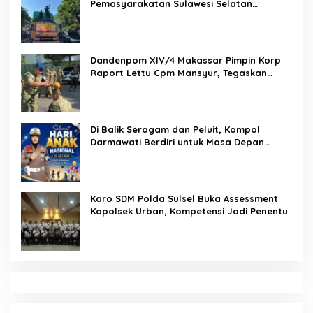
Pemasyarakatan Sulawesi Selatan
Lakukan Reformasi Total Tata Kelola
Pemasyarakatan
Dandenpom XIV/4 Makassar Pimpin Korp
Raport Lettu Cpm Mansyur, Tegaskan
Prajurit Harus Loyal dan Berintegritas
Di Balik Seragam dan Peluit, Kompol
Darmawati Berdiri untuk Masa Depan
Bangsa: Hari Anak Nasional 2026 Jadi
Seruan Lindungi Generasi Indonesia
Karo SDM Polda Sulsel Buka Assessment
Kapolsek Urban, Kompetensi Jadi Penentu