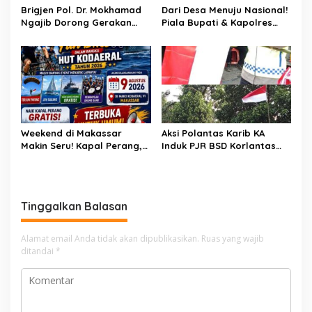
Brigjen Pol. Dr. Mokhamad
Dari Desa Menuju Nasional!
Kasus Menonjol
Ngajib Dorong Gerakan
Piala Bupati & Kapolres
STOP Karhutla: Jaga
Majalengka Cup 2026 Buru
Hutan, Jaga Kehidupan
Bibit-Bibit Juara
Weekend di Makassar
Aksi Polantas Karib KA
Makin Seru! Kapal Perang,
Induk PJR BSD Korlantas
Fun Bike dan Atraksi
Polri Kompol
Menanti di Kodaeral VI
Darmawati.SE.MM.MH
bersama Personilnya
Membagikan Bendera
Tinggalkan Balasan
Merah Putih Berserta
Tiangnya
Alamat email Anda tidak akan dipublikasikan.
Ruas yang wajib
ditandai
*