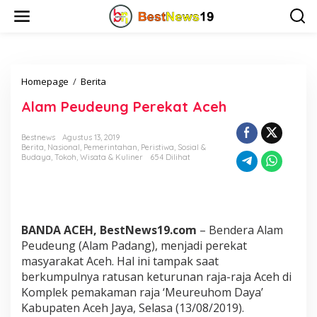
L
e
w
a
t
i
Homepage
/
Berita
A
k
l
e
Alam Peudeung Perekat Aceh
a
k
m
o
P
n
Bestnews
Agustus 13, 2019
e
t
Berita
,
Nasional
,
Pemerintahan
,
Peristiwa
,
Sosial &
u
e
Budaya
,
Tokoh
,
Wisata & Kuliner
654 Dilihat
d
n
e
u
n
g
BANDA ACEH, BestNews19.com
– Bendera Alam
P
Peudeung (Alam Padang), menjadi perekat
e
masyarakat Aceh. Hal ini tampak saat
r
e
berkumpulnya ratusan keturunan raja-raja Aceh di
k
Komplek pemakaman raja ‘Meureuhom Daya’
a
Kabupaten Aceh Jaya, Selasa (13/08/2019).
t