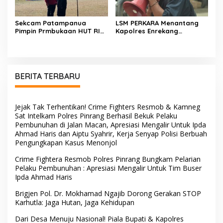
Sekcam Patampanua
LSM PERKARA Menantang
Pimpin Prmbukaan HUT RI
Kapolres Enrekang
Ke-81, Semangat
Melakukan Penindakan
Kemerdekaan Berkobar di
Terhadap Kelangkaan Dan
Maccirinna
Lonjakan Harga gas elpiji 3
kg Di Kabupaten Enrekang
BERITA TERBARU
Jejak Tak Terhentikan! Crime Fighters Resmob & Kamneg
Sat Intelkam Polres Pinrang Berhasil Bekuk Pelaku
Pembunuhan di Jalan Macan, Apresiasi Mengalir Untuk Ipda
Ahmad Haris dan Aiptu Syahrir, Kerja Senyap Polisi Berbuah
Pengungkapan Kasus Menonjol
Crime Fightera Resmob Polres Pinrang Bungkam Pelarian
Pelaku Pembunuhan : Apresiasi Mengalir Untuk Tim Buser
Ipda Ahmad Haris
Brigjen Pol. Dr. Mokhamad Ngajib Dorong Gerakan STOP
Karhutla: Jaga Hutan, Jaga Kehidupan
Dari Desa Menuju Nasional! Piala Bupati & Kapolres