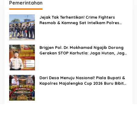
Pemerintahan
Jejak Tak Terhentikan! Crime Fighters
Resmob & Kamneg Sat Intelkam Polres
Pinrang Berhasil Bekuk Pelaku
Pembunuhan di Jalan Macan, Apresiasi
Mengalir Untuk Ipda Ahmad Haris dan
Aiptu Syahrir, Kerja Senyap Polisi Berbuah
Brigjen Pol. Dr. Mokhamad Ngajib Dorong
Pengungkapan Kasus Menonjol
Gerakan STOP Karhutla: Jaga Hutan, Jaga
Kehidupan
Dari Desa Menuju Nasional! Piala Bupati &
Kapolres Majalengka Cup 2026 Buru Bibit-
Bibit Juara
Bukan Sekadar Pengamanan, LMP
Patampanua Tunjukkan Wajah Sinergitas di
Pembukaan HUT RI ke-81