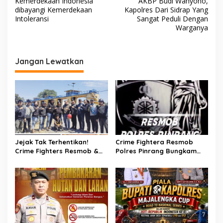
Kemerdekaan Indonesia
AKBP Budi Wahyono,
a
dibayangi Kemerdekaan
Kapolres Dari Sidrap Yang
v
Intoleransi
Sangat Peduli Dengan
Warganya
i
g
a
Jangan Lewatkan
s
i
p
o
s
Jejak Tak Terhentikan!
Crime Fightera Resmob
Crime Fighters Resmob &
Polres Pinrang Bungkam
Kamneg Sat Intelkam
Pelarian Pelaku
Polres Pinrang Berhasil
Pembunuhan : Apresiasi
Bekuk Pelaku Pembunuhan
Mengalir Untuk Tim Buser
di Jalan Macan, Apresiasi
Ipda Ahmad Haris
Mengalir Untuk Ipda Ahmad
Haris dan Aiptu Syahrir,
Kerja Senyap Polisi
Berbuah Pengungkapan