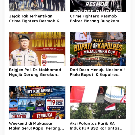
Jejak Tak Terhentikan!
Crime Fightera Resmob
Crime Fighters Resmob &
Polres Pinrang Bungkam
Kamneg Sat Intelkam
Pelarian Pelaku
Polres Pinrang Berhasil
Pembunuhan : Apresiasi
Bekuk Pelaku Pembunuhan
Mengalir Untuk Tim Buser
di Jalan Macan, Apresiasi
Ipda Ahmad Haris
Mengalir Untuk Ipda Ahmad
Haris dan Aiptu Syahrir,
Kerja Senyap Polisi
Berbuah Pengungkapan
Kasus Menonjol
Brigjen Pol. Dr. Mokhamad
Dari Desa Menuju Nasional!
Ngajib Dorong Gerakan
Piala Bupati & Kapolres
STOP Karhutla: Jaga
Majalengka Cup 2026 Buru
Hutan, Jaga Kehidupan
Bibit-Bibit Juara
Weekend di Makassar
Aksi Polantas Karib KA
Makin Seru! Kapal Perang,
Induk PJR BSD Korlantas
Fun Bike dan Atraksi
Polri Kompol