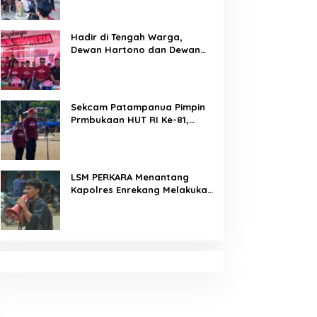
Arahan Tegas Dibumbui
Canda, Semua Fokus
Mendengar!
Hadir di Tengah Warga,
Dewan Hartono dan Dewan
Hilman Beri Dukungan Penuh
Puncak Perayaan HUT RI ke-
81 di Maccirinna
Sekcam Patampanua Pimpin
Prmbukaan HUT RI Ke-81,
Semangat Kemerdekaan
Berkobar di Maccirinna
LSM PERKARA Menantang
Kapolres Enrekang Melakukan
Penindakan Terhadap
Kelangkaan Dan Lonjakan
Harga gas elpiji 3 kg Di
Kabupaten Enrekang