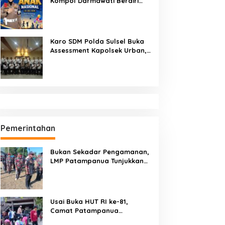
Kompol Darmawati Berdiri
untuk Masa Depan Bangsa:
Hari Anak Nasional 2026 Jadi
Seruan Lindungi Generasi
Indonesia
Karo SDM Polda Sulsel Buka
Assessment Kapolsek Urban,
Kompetensi Jadi Penentu
Pemerintahan
Bukan Sekadar Pengamanan,
LMP Patampanua Tunjukkan
Wajah Sinergitas di
Pembukaan HUT RI ke-81
Usai Buka HUT RI ke-81,
Camat Patampanua
Kumpulkan Kades dan Lurah: