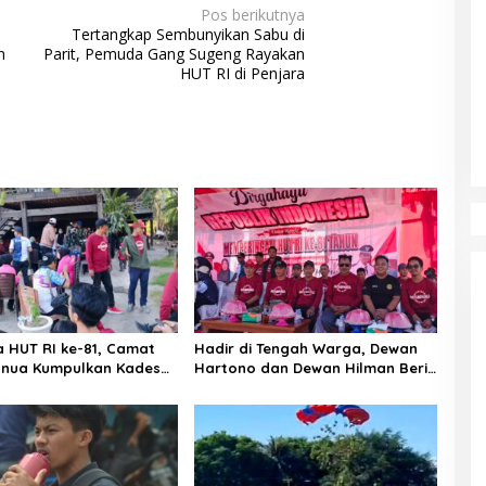
Pos berikutnya
Tertangkap Sembunyikan Sabu di
n
Parit, Pemuda Gang Sugeng Rayakan
HUT RI di Penjara
a HUT RI ke-81, Camat
Hadir di Tengah Warga, Dewan
nua Kumpulkan Kades
Hartono dan Dewan Hilman Beri
h: Arahan Tegas
Dukungan Penuh Puncak
 Canda, Semua Fokus
Perayaan HUT RI ke-81 di
ar!
Maccirinna