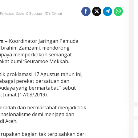
Peristiwa
,
Sosial & Budaya
376 Dilihat
om –
Koordinator Jaringan Pemuda
u Ibrahim Zamzami, mendorong
i upaya memperkokoh semangat
rakat bumi ‘Seuramoe Mekkah.
k proklamasi 17 Agustus tahun ini,
ebagai perekat persatuan dan
 budaya yang bermartabat,” sebut
, Jumat (17/08/2019).
eradab dan bermartabat menjadi titik
 nasionalisme demi menjaga dan
di Aceh.
erupakan bagian tak terpisahkan dari