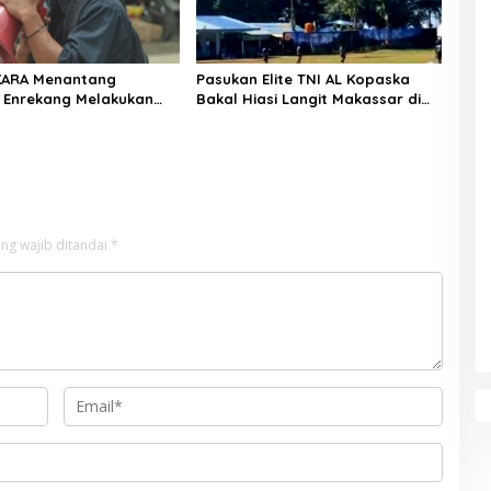
KARA Menantang
Pasukan Elite TNI AL Kopaska
 Enrekang Melakukan
Bakal Hiasi Langit Makassar di
an Terhadap
Event NBOD Kodaeral VI
an Dan Lonjakan Harga
i 3 kg Di Kabupaten
g
ng wajib ditandai
*