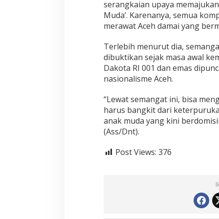
serangkaian upaya memajukan
i
o
Muda’. Karenanya, semua kom
n
merawat Aceh damai yang berm
a
l
Terlebih menurut dia, semangat
i
dibuktikan sejak masa awal ke
s
m
Dakota RI 001 dan emas dipun
e
nasionalisme Aceh.
“Lewat semangat ini, bisa meng
harus bangkit dari keterpuruka
anak muda yang kini berdomisil
(Ass/Dnt).
Post Views:
376
I