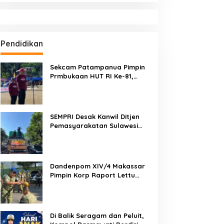
Pendidikan
Sekcam Patampanua Pimpin
Prmbukaan HUT RI Ke-81,
Semangat Kemerdekaan
Berkobar di Maccirinna
SEMPRI Desak Kanwil Ditjen
Pemasyarakatan Sulawesi
Selatan Lakukan Reformasi
Total Tata Kelola
Pemasyarakatan
Dandenpom XIV/4 Makassar
Pimpin Korp Raport Lettu
Cpm Mansyur, Tegaskan
Prajurit Harus Loyal dan
Berintegritas
Di Balik Seragam dan Peluit,