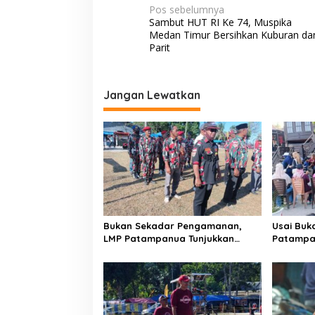
N
Pos sebelumnya
Sambut HUT RI Ke 74, Muspika
a
Medan Timur Bersihkan Kuburan da
v
Parit
i
g
Jangan Lewatkan
a
s
i
p
o
s
Bukan Sekadar Pengamanan,
Usai Buk
LMP Patampanua Tunjukkan
Patampa
Wajah Sinergitas di Pembukaan
dan Lura
HUT RI ke-81
Dibumbui
Mendeng