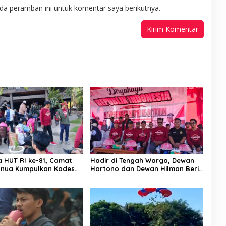
da peramban ini untuk komentar saya berikutnya.
a HUT RI ke-81, Camat
Hadir di Tengah Warga, Dewan
nua Kumpulkan Kades
Hartono dan Dewan Hilman Beri
h: Arahan Tegas
Dukungan Penuh Puncak
 Canda, Semua Fokus
Perayaan HUT RI ke-81 di
ar!
Maccirinna