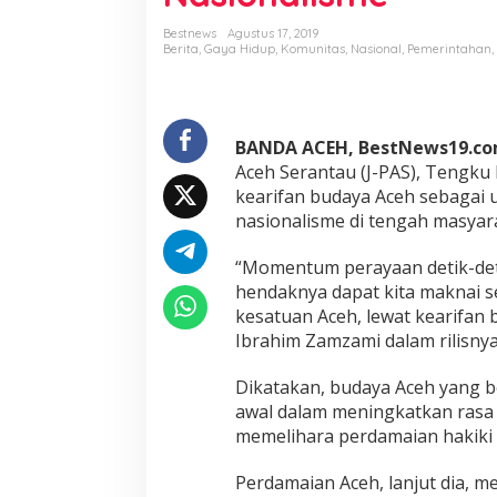
f
a
Bestnews
Agustus 17, 2019
n
Berita
,
Gaya Hidup
,
Komunitas
,
Nasional
,
Pemerintahan
,
B
u
d
a
BANDA ACEH, BestNews19.c
y
a
Aceh Serantau (J-PAS), Tengk
A
kearifan budaya Aceh sebaga
c
nasionalisme di tengah masya
e
h
“Momentum perayaan detik-deti
,
P
hendaknya dapat kita maknai s
e
kesatuan Aceh, lewat kearifan
r
Ibrahim Zamzami dalam rilisnya
k
o
Dikatakan, budaya Aceh yang b
k
o
awal dalam meningkatkan rasa
h
memelihara perdamaian hakiki 
N
a
Perdamaian Aceh, lanjut dia, m
s