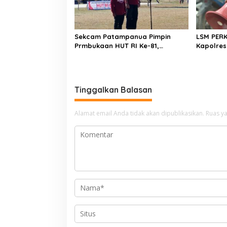
Sekcam Patampanua Pimpin
LSM PER
Prmbukaan HUT RI Ke-81,
Kapolres
Semangat Kemerdekaan
Penindak
Berkobar di Maccirinna
Kelangka
gas elpij
Enrekan
Tinggalkan Balasan
Alamat email Anda tidak akan dipublikasikan.
Ruas ya