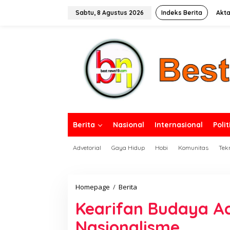
L
e
Sabtu, 8 Agustus 2026
Indeks Berita
Akta
w
a
tutup
t
i
k
e
k
o
n
t
e
n
Berita
Nasional
Internasional
Polit
Advetorial
Gaya Hidup
Hobi
Komunitas
Tek
Homepage
/
Berita
K
e
Kearifan Budaya A
a
r
Nasionalisme
i