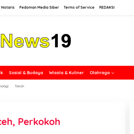
 Notaris
Pedoman Media Siber
Terms of Service
REDAKSI
ik
Sosial & Budaya
Wisata & Kuliner
Olahraga
nologi
Tokoh
ceh, Perkokoh