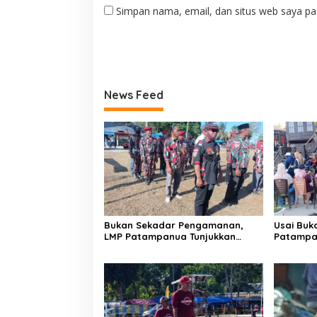
Simpan nama, email, dan situs web saya pa
News Feed
Bukan Sekadar Pengamanan,
Usai Buk
LMP Patampanua Tunjukkan
Patampa
Wajah Sinergitas di Pembukaan
dan Lura
HUT RI ke-81
Dibumbui
Mendeng