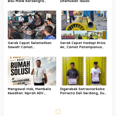
Bau Malik Karaengta
Ditemukan Tewas
Tukkajanangngang Gelar
Pertemuan Darurat Tokoh
Adat Gowa
Gerak Cepat Selamatkan
Gerak Cepat Hadapi Krisis
Sawah! Camat
Air, Camat Patampanua
Patampanua Gandeng
Temui Manajemen PLTM
Kementerian Bahas Solusi
Demi Selamatkan Ribuan
Debit Air Irigasi Watang
Hektare Sawah Warga
Sawitto Menulis
Mengawal Hak, Membela
Digerebek Satresnarkoba
Keadilan: Kiprah ADV.
Polresta Deli Serdang, Dua
Sugiyono Bersama Rumah
Pengedar Sabu di Pagar
Solusi
Merbau Dibekuk