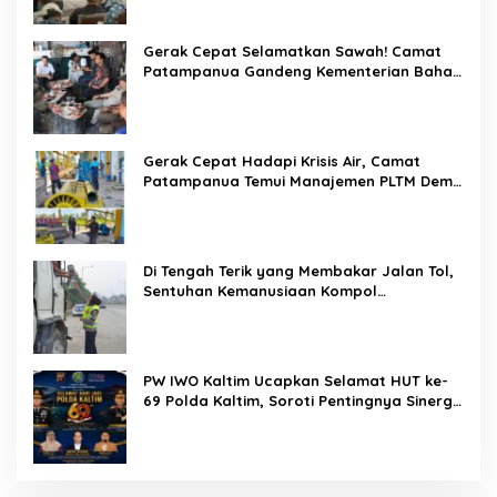
Gerak Cepat Selamatkan Sawah! Camat
Patampanua Gandeng Kementerian Bahas
Solusi Debit Air Irigasi Watang Sawitto
Menulis
Gerak Cepat Hadapi Krisis Air, Camat
Patampanua Temui Manajemen PLTM Demi
Selamatkan Ribuan Hektare Sawah Warga
Di Tengah Terik yang Membakar Jalan Tol,
Sentuhan Kemanusiaan Kompol
Dharmawati Sejukkan Hati Para Sopir Truk
PW IWO Kaltim Ucapkan Selamat HUT ke-
69 Polda Kaltim, Soroti Pentingnya Sinergi
Polisi dan Media