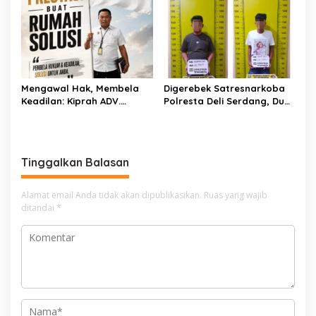
Kementerian Bahas Solusi
Demi Selamatkan Ribuan
Debit Air Irigasi Watang
Hektare Sawah Warga
Sawitto Menulis
Mengawal Hak, Membela
Digerebek Satresnarkoba
Keadilan: Kiprah ADV.
Polresta Deli Serdang, Dua
Sugiyono Bersama Rumah
Pengedar Sabu di Pagar
Solusi
Merbau Dibekuk
Tinggalkan Balasan
Alamat email Anda tidak akan dipublikasikan.
Ruas yang wajib
ditandai
*