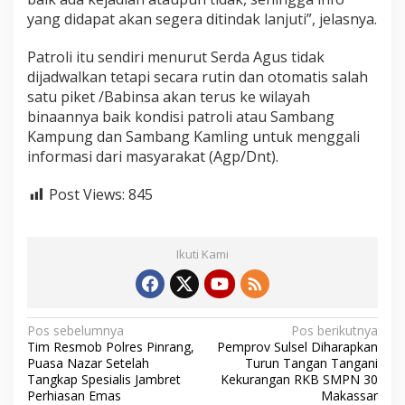
K
yang didapat akan segera ditindak lanjuti”, jelasnya.
l
i
Patroli itu sendiri menurut Serda Agus tidak
w
dijadwalkan tetapi secara rutin dan otomatis salah
o
n
satu piket /Babinsa akan terus ke wilayah
L
binaannya baik kondisi patroli atau Sambang
a
Kampung dan Sambang Kamling untuk menggali
k
informasi dari masyarakat (Agp/Dnt).
u
k
a
Post Views:
845
n
P
a
Ikuti Kami
t
r
o
l
i
N
Pos sebelumnya
Pos berikutnya
d
Tim Resmob Polres Pinrang,
Pemprov Sulsel Diharapkan
a
a
Puasa Nazar Setelah
Turun Tangan Tangani
n
v
Tangkap Spesialis Jambret
Kekurangan RKB SMPN 30
K
Perhiasan Emas
Makassar
o