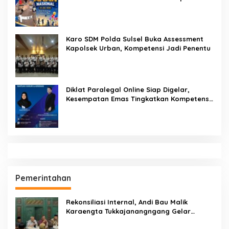
Bangsa: Hari Anak Nasional 2026 Jadi
Seruan Lindungi Generasi Indonesia
Karo SDM Polda Sulsel Buka Assessment
Kapolsek Urban, Kompetensi Jadi Penentu
Diklat Paralegal Online Siap Digelar,
Kesempatan Emas Tingkatkan Kompetensi
Bantuan Hukum dan Advokasi
Pemerintahan
Rekonsiliasi Internal, Andi Bau Malik
Karaengta Tukkajanangngang Gelar
Pertemuan Darurat Tokoh Adat Gowa