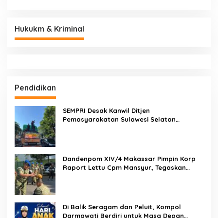
Hukukm & Kriminal
Pendidikan
SEMPRI Desak Kanwil Ditjen
Pemasyarakatan Sulawesi Selatan
Lakukan Reformasi Total Tata Kelola
Pemasyarakatan
Dandenpom XIV/4 Makassar Pimpin Korp
Raport Lettu Cpm Mansyur, Tegaskan
Prajurit Harus Loyal dan Berintegritas
Di Balik Seragam dan Peluit, Kompol
Darmawati Berdiri untuk Masa Depan