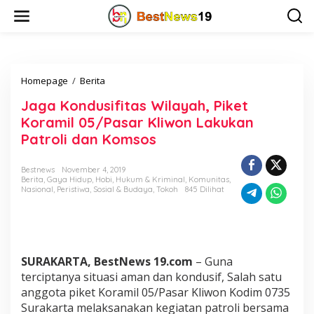
L
e
w
a
t
i
Homepage
/
Berita
J
k
a
e
Jaga Kondusifitas Wilayah, Piket
g
k
a
o
Koramil 05/Pasar Kliwon Lakukan
K
n
Patroli dan Komsos
o
t
n
e
d
n
Bestnews
November 4, 2019
Berita
,
Gaya Hidup
,
Hobi
,
Hukum & Kriminal
,
Komunitas
,
u
Nasional
,
Peristiwa
,
Sosial & Budaya
,
Tokoh
845 Dilihat
s
i
f
i
t
a
SURAKARTA, BestNews 19.com
– Guna
s
terciptanya situasi aman dan kondusif, Salah satu
W
anggota piket Koramil 05/Pasar Kliwon Kodim 0735
i
Surakarta melaksanakan kegiatan patroli bersama
l