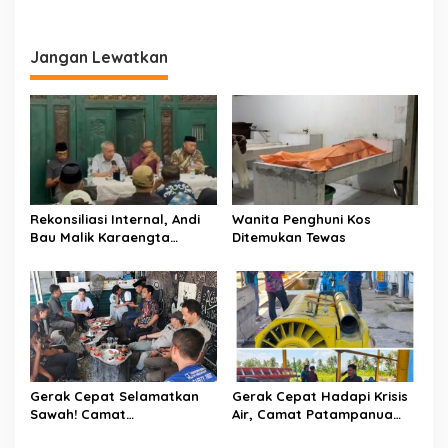
i
m
g
s
o
a
Jangan Lewatkan
s
s
i
p
o
s
Rekonsiliasi Internal, Andi
Wanita Penghuni Kos
Bau Malik Karaengta
Ditemukan Tewas
Tukkajanangngang Gelar
Pertemuan Darurat Tokoh
Adat Gowa
Gerak Cepat Selamatkan
Gerak Cepat Hadapi Krisis
Sawah! Camat
Air, Camat Patampanua
Patampanua Gandeng
Temui Manajemen PLTM