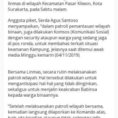
a
linmas di wilayah Kecamatan Pasar Kliwon, Kota
y
Surakarta, pada Sabtu malam.
a
h
Anggota piket, Serda Agus Santoso
,
menyampaikan, “dalam patroli pemantauan wilayah
P
i
binaan, juga dilakukan Komsos (Komunikasi Sosial)
k
dengan security ataupun warga yang sedang jaga
e
di pos ronda, untuk membahas terkait situasi
t
keamanan Kampung, jelasnya saat ditemui awak
K
media Minggu kemarin (04/11/2019).
o
r
a
m
Bersama Linmas, secara rutin melaksanakan
i
patroli wilayah. Hal tersebut dilakukan untuk
l
mengantisipasi hal-hal yang tidak diinginkan,
0
5
sekaligus untuk menjalin keakraban Babinsa
/
kepada warga binaannya.
P
a
“Setelah melaksanakan patroli wilayah bersama,
s
kemudian langsung dilaporkan ke Komando atas,
a
r
baik ada kejadian ataupun tidak, sehingga info