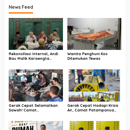
News Feed
Rekonsiliasi Internal, Andi
Wanita Penghuni Kos
Bau Malik Karaengta
Ditemukan Tewas
Tukkajanangngang Gelar
Pertemuan Darurat Tokoh
Adat Gowa
Gerak Cepat Selamatkan
Gerak Cepat Hadapi Krisis
Sawah! Camat
Air, Camat Patampanua
Patampanua Gandeng
Temui Manajemen PLTM
Kementerian Bahas Solusi
Demi Selamatkan Ribuan
Debit Air Irigasi Watang
Hektare Sawah Warga
Sawitto Menulis