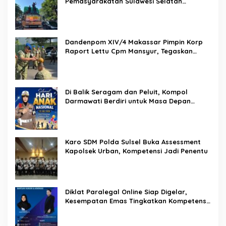
Pemasyarakatan Sulawesi Selatan
Lakukan Reformasi Total Tata Kelola
Pemasyarakatan
Dandenpom XIV/4 Makassar Pimpin Korp
Raport Lettu Cpm Mansyur, Tegaskan
Prajurit Harus Loyal dan Berintegritas
Di Balik Seragam dan Peluit, Kompol
Darmawati Berdiri untuk Masa Depan
Bangsa: Hari Anak Nasional 2026 Jadi
Seruan Lindungi Generasi Indonesia
Karo SDM Polda Sulsel Buka Assessment
Kapolsek Urban, Kompetensi Jadi Penentu
Diklat Paralegal Online Siap Digelar,
Kesempatan Emas Tingkatkan Kompetensi
Bantuan Hukum dan Advokasi