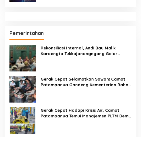
Pemerintahan
Rekonsiliasi Internal, Andi Bau Malik
Karaengta Tukkajanangngang Gelar
Pertemuan Darurat Tokoh Adat Gowa
Gerak Cepat Selamatkan Sawah! Camat
Patampanua Gandeng Kementerian Bahas
Solusi Debit Air Irigasi Watang Sawitto
Menulis
Gerak Cepat Hadapi Krisis Air, Camat
Patampanua Temui Manajemen PLTM Demi
Selamatkan Ribuan Hektare Sawah Warga