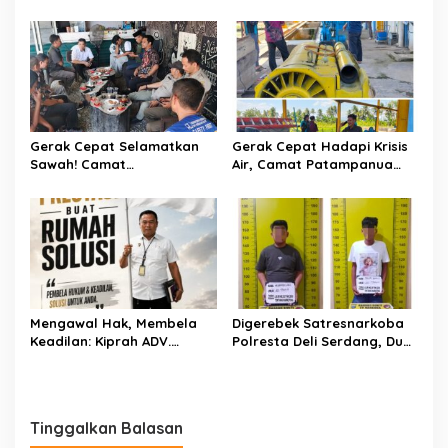
Tukkajanangngang Gelar
Pertemuan Darurat Tokoh
Adat Gowa
Gerak Cepat Selamatkan
Gerak Cepat Hadapi Krisis
Sawah! Camat
Air, Camat Patampanua
Patampanua Gandeng
Temui Manajemen PLTM
Kementerian Bahas Solusi
Demi Selamatkan Ribuan
Debit Air Irigasi Watang
Hektare Sawah Warga
Sawitto Menulis
Mengawal Hak, Membela
Digerebek Satresnarkoba
Keadilan: Kiprah ADV.
Polresta Deli Serdang, Dua
Sugiyono Bersama Rumah
Pengedar Sabu di Pagar
Solusi
Merbau Dibekuk
Tinggalkan Balasan