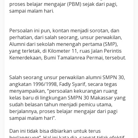
p
proses belajar mengajar (PBM) sejak dari pagi,
k
sampai malam hari.
a
n
T
Persoalan ini pun, kontan menjadi sorotan, dan
u
r
perhatian, dari salah seorang, unsur perwakilan,
u
Alumni dari sekolah menengah pertama (SMP),
n
yang terletak, di Kilometer 11, ruas Jalan Perintis
T
Kemerdekaan, Bumi Tamalanrea Permai, tersebut.
a
n
g
a
Salah seorang unsur perwakilan alumni SMPN 30,
n
angkatan 1996/1998, Fadly Syarif, secara tegas
T
menyampaikan, “persoalan kekurangan ruang
a
kelas baru di lingkungan SMPN 30 Makassar yang
n
g
sudah belasan tahun menjadi pemicu utama,
a
berjalannya, proses belajar mengajar dari pagi
n
sampai malam hari”.
i
K
Dan ini tidak bisa dibiarkan untuk terus
e
k
berlangsung”. Hal ini kata dia, sangat tidak efektif,