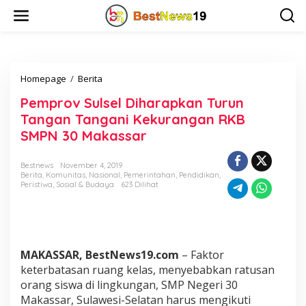
L
e
w
a
t
i
Homepage
/
Berita
P
k
e
e
Pemprov Sulsel Diharapkan Turun
m
k
p
o
Tangan Tangani Kekurangan RKB
r
n
SMPN 30 Makassar
o
t
v
e
S
n
Bestnews
November 4, 2019
Berita
,
Komunitas
,
Nasional
,
Pemerintahan
,
Pendidikan
,
u
Peristiwa
,
Sosial & Budaya
623 Dilihat
l
s
e
l
D
i
MAKASSAR, BestNews19.com
– Faktor
h
keterbatasan ruang kelas, menyebabkan ratusan
a
orang siswa di lingkungan, SMP Negeri 30
r
Makassar, Sulawesi-Selatan harus mengikuti
a