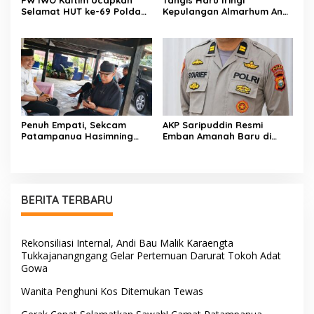
Selamat HUT ke-69 Polda
Kepulangan Almarhum Andi
Kaltim, Soroti Pentingnya
Paliwangi, Camat
Sinergi Polisi dan Media
Patampanua Muhammad
Ja’far Turun Langsung
Mengangkat Jenazah di
Rumah Duka
Penuh Empati, Sekcam
AKP Saripuddin Resmi
Patampanua Hasimning
Emban Amanah Baru di
Melayat ke Rumah Duka
Bidpropam Polda Sulsel,
Andi Paliwangi, Hadir
Tinggalkan Jejak
Menguatkan Keluarga Yang
Pengabdian di Polres Barru
Berduka
BERITA TERBARU
Rekonsiliasi Internal, Andi Bau Malik Karaengta
Tukkajanangngang Gelar Pertemuan Darurat Tokoh Adat
Gowa
Wanita Penghuni Kos Ditemukan Tewas