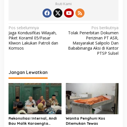
Ikuti Kami
N
Pos sebelumnya
Pos berikutnya
Jaga Kondusifitas Wilayah,
Tolak Penerbitan Dokumen
a
Piket Koramil 05/Pasar
Perizinan PT ASR,
v
Kliwon Lakukan Patroli dan
Masyarakat Salipolo Dan
Komsos
Bababinanga Aksi di Kantor
i
PTSP Sulsel
g
a
Jangan Lewatkan
s
i
p
o
s
Rekonsiliasi Internal, Andi
Wanita Penghuni Kos
Bau Malik Karaengta
Ditemukan Tewas