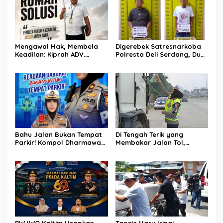
Mengawal Hak, Membela
Digerebek Satresnarkoba
Keadilan: Kiprah ADV.
Polresta Deli Serdang, Dua
Sugiyono Bersama Rumah
Pengedar Sabu di Pagar
Solusi
Merbau Dibekuk
Bahu Jalan Bukan Tempat
Di Tengah Terik yang
Parkir! Kompol Dharmawati
Membakar Jalan Tol,
Gaungkan Pesan
Sentuhan Kemanusiaan
Keselamatan, Satu
Kompol Dharmawati
Kelalaian Bisa Berujung
Sejukkan Hati Para Sopir
Maut
Truk
PW IWO Kaltim Ucapkan
Tangis Haru Iringi