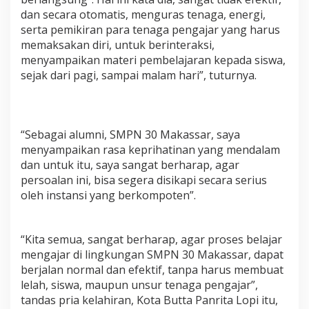
u
dan secara otomatis, menguras tenaga, energi,
r
serta pemikiran para tenaga pengajar yang harus
a
memaksakan diri, untuk berinteraksi,
n
g
menyampaikan materi pembelajaran kepada siswa,
a
sejak dari pagi, sampai malam hari”, tuturnya.
n
R
K
B
S
“Sebagai alumni, SMPN 30 Makassar, saya
M
menyampaikan rasa keprihatinan yang mendalam
P
dan untuk itu, saya sangat berharap, agar
N
persoalan ini, bisa segera disikapi secara serius
3
oleh instansi yang berkompoten”.
0
M
a
k
“Kita semua, sangat berharap, agar proses belajar
a
mengajar di lingkungan SMPN 30 Makassar, dapat
s
berjalan normal dan efektif, tanpa harus membuat
s
a
lelah, siswa, maupun unsur tenaga pengajar”,
r
tandas pria kelahiran, Kota Butta Panrita Lopi itu,