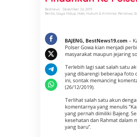
a
s
Bestnews
Desember 26, 2019
a
Berita
,
Gaya Hidup
,
Hobi
,
Hukum & Kriminal
,
Peristiwa
,
S
n
S
o
s
BAJENG, BestNews19.com
– K
o
k
Polser Gowa kian menjadi perb
K
masyarakat maupun jejaring sos
a
p
Terlebih lagi saat salah satu 
o
yang dibarengi beberapa foto
l
s
ini, sontak memancing komenta
e
(26/12/2019).
k
T
Terlihat salah satu akun den
e
komentarnya yang menulis “Kap
r
b
yang pernah dimiliki Bajeng. S
a
kesehatan dan Rahmat dalam 
i
yang baru”.
k
,