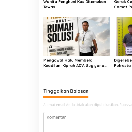
Wanita Penghuni Kos Ditemukan
Gerak Ce
Tewas
Camat P
Kementer
Air Iriga
Menulis
Mengawal Hak, Membela
Digerebe
Keadilan: Kiprah ADV. Sugiyono
Polresta
Bersama Rumah Solusi
Pengedar
Dibekuk
Tinggalkan Balasan
Alamat email Anda tidak akan dipublikasikan.
Ruas ya