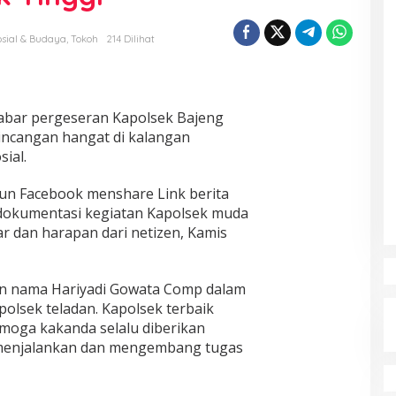
osial & Budaya
,
Tokoh
214 Dilihat
abar pergeseran Kapolsek Bajeng
incangan hangat di kalangan
ial.
akun Facebook menshare Link berita
 dokumentasi kegiatan Kapolsek muda
r dan harapan dari netizen, Kamis
gan nama Hariyadi Gowata Comp dalam
olsek teladan. Kapolsek terbaik
emoga kakanda selalu diberikan
menjalankan dan mengembang tugas