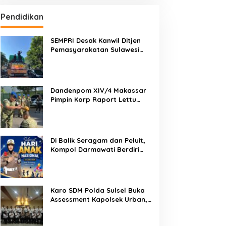
Pendidikan
SEMPRI Desak Kanwil Ditjen
Pemasyarakatan Sulawesi
Selatan Lakukan Reformasi
Total Tata Kelola
Pemasyarakatan
Dandenpom XIV/4 Makassar
Pimpin Korp Raport Lettu
Cpm Mansyur, Tegaskan
Prajurit Harus Loyal dan
Berintegritas
Di Balik Seragam dan Peluit,
Kompol Darmawati Berdiri
untuk Masa Depan Bangsa:
Hari Anak Nasional 2026 Jadi
Seruan Lindungi Generasi
Indonesia
Karo SDM Polda Sulsel Buka
Assessment Kapolsek Urban,
Kompetensi Jadi Penentu