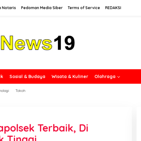
a Notaris
Pedoman Media Siber
Terms of Service
REDAKSI
ik
Sosial & Budaya
Wisata & Kuliner
Olahraga
nologi
Tokoh
polsek Terbaik, Di
k Tinggi