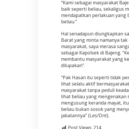
“Kami sebagai masyarakat Baj
D
i
baik seperti beliau, sekaligus
P
mendapatkan perlakuan yang b
i
beliau.”
n
d
Hal senadapun diungkapkan sa
a
h
Barat yang minta namanya tak 
k
masyarakat, saya merasa sang
a
sebagai Kapolsek di Bajeng. “K
n
membantu masyarakat yang kes
K
e
dilupakan”.
P
o
“Pak Hasan itu seperti tidak pe
l
lihat selalu aktif bermasyarak
s
masyarakat tanpa peduli keada
e
k
lihat beliau yang mengenakan
T
mengusung keranda mayat, itu
i
beliau bukan sosok yang men
n
jabatannya” (Les/Dnt).
g
g
i
Post Views:
214