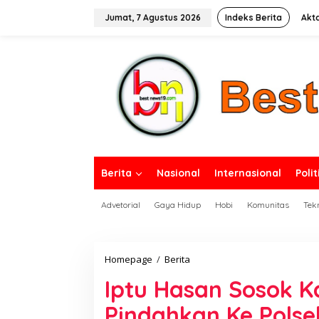
L
e
Jumat, 7 Agustus 2026
Indeks Berita
Akt
w
a
tutup
t
i
k
e
k
o
n
t
e
n
Berita
Nasional
Internasional
Polit
Advetorial
Gaya Hidup
Hobi
Komunitas
Tek
Homepage
/
Berita
I
p
Iptu Hasan Sosok Ka
t
u
Pindahkan Ke Polse
H