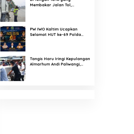
Membakar Jalan Tol,
Sentuhan Kemanusiaan
Kompol Dharmawati Sejukkan
Hati Para Sopir Truk
PW IWO Kaltim Ucapkan
Selamat HUT ke-69 Polda
Kaltim, Soroti Pentingnya
Sinergi Polisi dan Media
Tangis Haru Iringi Kepulangan
Almarhum Andi Paliwangi,
Camat Patampanua
Muhammad Ja’far Turun
Langsung Mengangkat
Jenazah di Rumah Duka