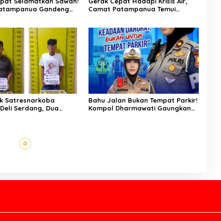
pat Selamatkan Sawah!
Gerak Cepat Hadapi Krisis Air,
atampanua Gandeng
Camat Patampanua Temui
ian Bahas Solusi Debit
Manajemen PLTM Demi
si Watang Sawitto
Selamatkan Ribuan Hektare
Sawah Warga
k Satresnarkoba
Bahu Jalan Bukan Tempat Parkir!
 Deli Serdang, Dua
Kompol Dharmawati Gaungkan
 Sabu di Pagar Merbau
Pesan Keselamatan, Satu
Kelalaian Bisa Berujung Maut
altim Ucapkan Selamat
Tangis Haru Iringi Kepulangan
9 Polda Kaltim, Soroti
Almarhum Andi Paliwangi, Camat
a Sinergi Polisi dan
Patampanua Muhammad Ja’far