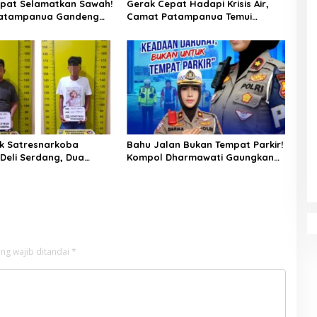
pat Selamatkan Sawah!
Gerak Cepat Hadapi Krisis Air,
atampanua Gandeng
Camat Patampanua Temui
ian Bahas Solusi Debit
Manajemen PLTM Demi
si Watang Sawitto
Selamatkan Ribuan Hektare
Sawah Warga
k Satresnarkoba
Bahu Jalan Bukan Tempat Parkir!
 Deli Serdang, Dua
Kompol Dharmawati Gaungkan
 Sabu di Pagar Merbau
Pesan Keselamatan, Satu
Kelalaian Bisa Berujung Maut
ng wajib ditandai
*