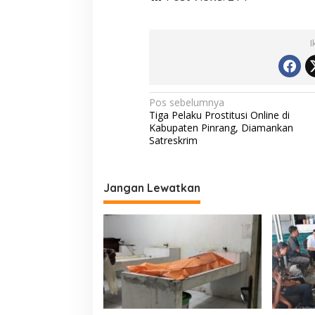
I
N
Pos sebelumnya
Tiga Pelaku Prostitusi Online di
a
Kabupaten Pinrang, Diamankan
v
Satreskrim
i
g
Jangan Lewatkan
a
s
i
p
o
s