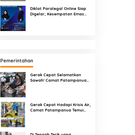
Diklat Paralegal Online Siap
Digelar, Kesempatan Emas
Tingkatkan Kompetensi
Bantuan Hukum dan Advokasi
Pemerintahan
Gerak Cepat Selamatkan
Sawah! Camat Patampanua
Gandeng Kementerian Bahas
Solusi Debit Air Irigasi Watang
Sawitto Menulis
Gerak Cepat Hadapi Krisis Air,
Camat Patampanua Temui
Manajemen PLTM Demi
Selamatkan Ribuan Hektare
Sawah Warga
Di Tengah Terik yang