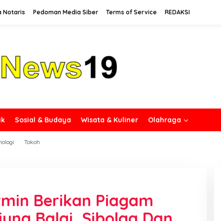
a Notaris
Pedoman Media Siber
Terms of Service
REDAKSI
ik
Sosial & Budaya
Wisata & Kuliner
Olahraga
nologi
Tokoh
ormin Berikan Piagam
jung Balai, Sibolga Dan