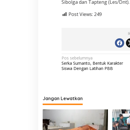
Sibolga dan Tapteng (Les/Dnt).
a
S
Post Views:
249
a
t
k
e
I
r
T
e
r
b
N
Pos sebelumnya
a
Serka Sumanto, Bentuk Karakter
a
i
Siswa Dengan Latihan PBB
k
v
A
i
t
a
g
s
L
a
Jangan Lewatkan
a
s
p
o
i
r
p
K
e