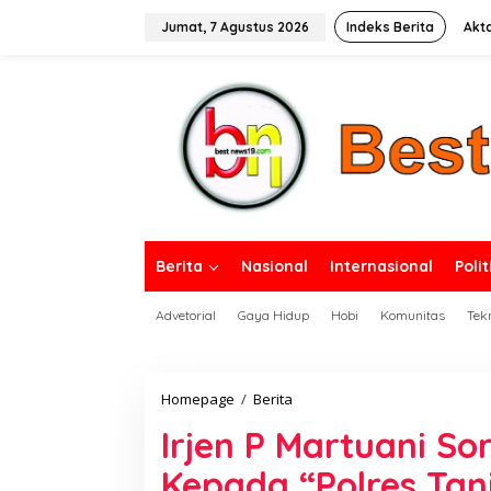
L
e
Jumat, 7 Agustus 2026
Indeks Berita
Akt
w
a
tutup
t
i
k
e
k
o
n
t
e
n
Berita
Nasional
Internasional
Polit
Advetorial
Gaya Hidup
Hobi
Komunitas
Tek
Homepage
/
Berita
I
r
Irjen P Martuani S
j
e
Kepada “Polres Tan
n