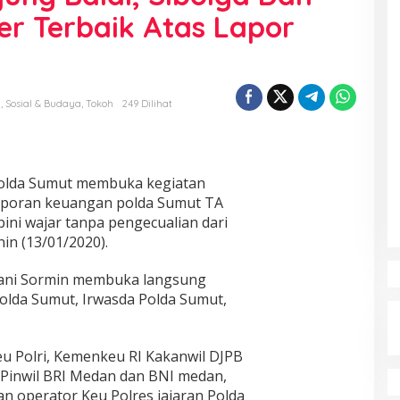
er Terbaik Atas Lapor
a
,
Sosial & Budaya
,
Tokoh
249 Dilihat
olda Sumut membuka kegiatan
laporan keuangan polda Sumut TA
ni wajar tanpa pengecualian dari
in (13/01/2020).
uani Sormin membuka langsung
polda Sumut, Irwasda Polda Sumut,
eu Polri, Kemenkeu RI Kakanwil DJPB
 Pinwil BRI Medan dan BNI medan,
an operator Keu Polres jajaran Polda