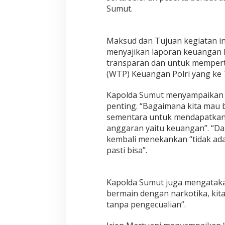
g
Sumut.
a
m
K
Maksud dan Tujuan kegiatan ini
e
p
menyajikan laporan keuangan P
a
transparan dan untuk mempert
d
(WTP) Keuangan Polri yang ke 7 
a
"
Kapolda Sumut menyampaikan 
P
o
penting. “Bagaimana kita mau be
l
sementara untuk mendapatkan l
r
anggaran yaitu keuangan”. “D
e
kembali menekankan “tidak ada 
s
T
pasti bisa”.
a
n
j
Kapolda Sumut juga mengataka
u
bermain dengan narkotika, ki
n
g
tanpa pengecualian”.
B
a