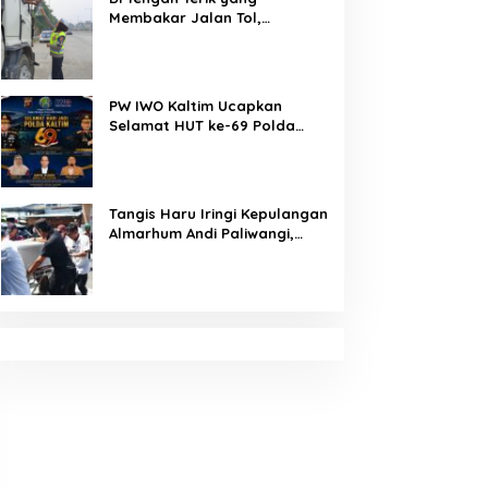
Membakar Jalan Tol,
Sentuhan Kemanusiaan
Kompol Dharmawati Sejukkan
Hati Para Sopir Truk
PW IWO Kaltim Ucapkan
Selamat HUT ke-69 Polda
Kaltim, Soroti Pentingnya
Sinergi Polisi dan Media
Tangis Haru Iringi Kepulangan
Almarhum Andi Paliwangi,
Camat Patampanua
Muhammad Ja’far Turun
Langsung Mengangkat
Jenazah di Rumah Duka