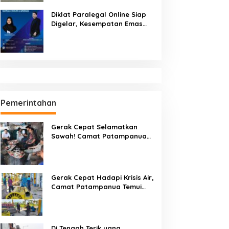
Diklat Paralegal Online Siap
Digelar, Kesempatan Emas
Tingkatkan Kompetensi
Bantuan Hukum dan Advokasi
Pemerintahan
Gerak Cepat Selamatkan
Sawah! Camat Patampanua
Gandeng Kementerian Bahas
Solusi Debit Air Irigasi Watang
Sawitto Menulis
Gerak Cepat Hadapi Krisis Air,
Camat Patampanua Temui
Manajemen PLTM Demi
Selamatkan Ribuan Hektare
Sawah Warga
Di Tengah Terik yang