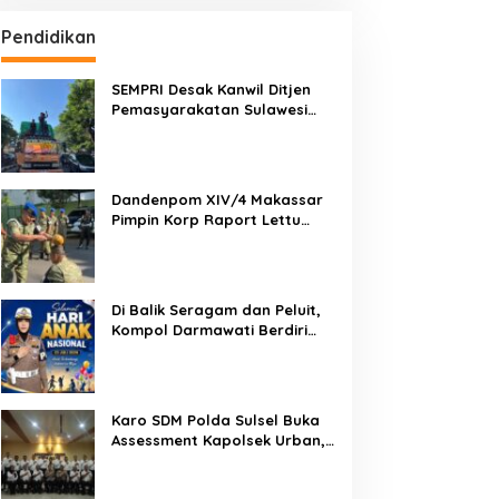
Pendidikan
SEMPRI Desak Kanwil Ditjen
Pemasyarakatan Sulawesi
Selatan Lakukan Reformasi
Total Tata Kelola
Pemasyarakatan
Dandenpom XIV/4 Makassar
Pimpin Korp Raport Lettu
Cpm Mansyur, Tegaskan
Prajurit Harus Loyal dan
Berintegritas
Di Balik Seragam dan Peluit,
Kompol Darmawati Berdiri
untuk Masa Depan Bangsa:
Hari Anak Nasional 2026 Jadi
Seruan Lindungi Generasi
Indonesia
Karo SDM Polda Sulsel Buka
Assessment Kapolsek Urban,
Kompetensi Jadi Penentu