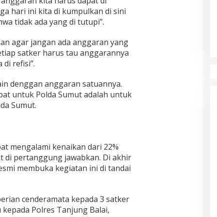
anggaran kita harus dapat di
 hari ini kita di kumpulkan di sini
a tidak ada yang di tutupi”.
an agar jangan ada anggaran yang
etiap satker harus tau anggarannya
i refisi”.
ain denggan anggaran satuannya.
pat untuk Polda Sumut adalah untuk
lda Sumut.
apat mengalami kenaikan dari 22%
t di pertanggung jawabkan. Di akhir
smi membuka kegiatan ini di tandai
erian cenderamata kepada 3 satker
 kepada Polres Tanjung Balai,