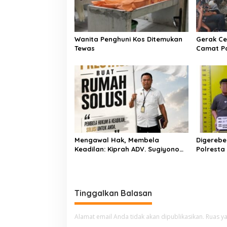
o
u
s
a
n
g
Wanita Penghuni Kos Ditemukan
Gerak Ce
a
Tewas
Camat P
n
Kementer
Air Iriga
Menulis
Mengawal Hak, Membela
Digerebe
Keadilan: Kiprah ADV. Sugiyono
Polresta
Bersama Rumah Solusi
Pengedar
Dibekuk
Tinggalkan Balasan
Alamat email Anda tidak akan dipublikasikan.
Ruas ya