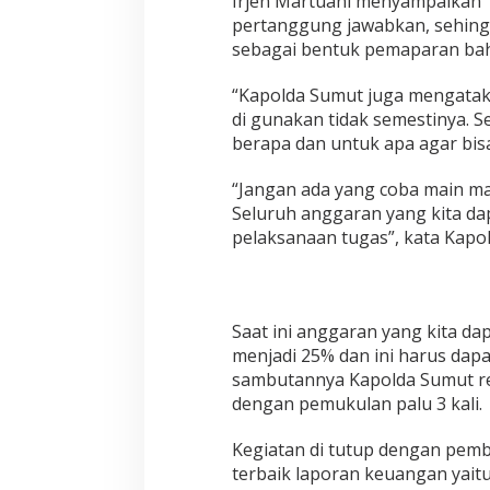
Irjen Martuani menyampaikan “
l
pertanggung jawabkan, sehingga
a
sebagai bentuk pemaparan bahw
i
,
S
“Kapolda Sumut juga mengatak
i
di gunakan tidak semestinya. S
b
berapa dan untuk apa agar bisa d
o
l
“Jangan ada yang coba main m
g
a
Seluruh anggaran yang kita da
D
pelaksanaan tugas”, kata Kapo
a
n
T
a
p
Saat ini anggaran yang kita d
t
menjadi 25% dan ini harus dapa
e
sambutannya Kapolda Sumut re
n
dengan pemukulan palu 3 kali.
g
"
T
Kegiatan di tutup dengan pemb
i
terbaik laporan keuangan yaitu
g