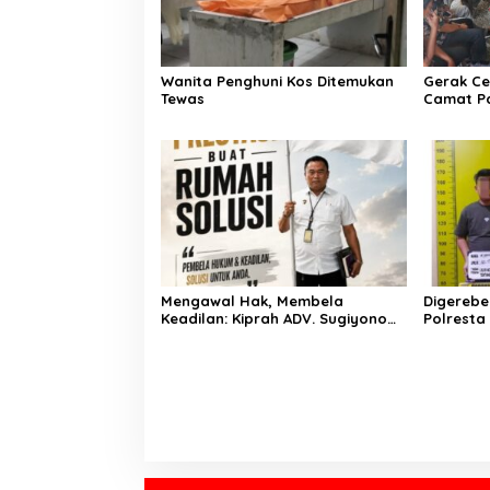
Wanita Penghuni Kos Ditemukan
Gerak Ce
Tewas
Camat P
Kementer
Air Iriga
Menulis
Mengawal Hak, Membela
Digerebe
Keadilan: Kiprah ADV. Sugiyono
Polresta
Bersama Rumah Solusi
Pengedar
Dibekuk