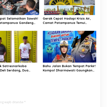
pat Selamatkan Sawah!
Gerak Cepat Hadapi Krisis Air,
atampanua Gandeng
Camat Patampanua Temui
ian Bahas Solusi Debit
Manajemen PLTM Demi
si Watang Sawitto
Selamatkan Ribuan Hektare
Sawah Warga
k Satresnarkoba
Bahu Jalan Bukan Tempat Parkir!
 Deli Serdang, Dua
Kompol Dharmawati Gaungkan
 Sabu di Pagar Merbau
Pesan Keselamatan, Satu
Kelalaian Bisa Berujung Maut
ng wajib ditandai
*