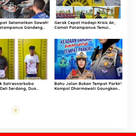
pat Selamatkan Sawah!
Gerak Cepat Hadapi Krisis Air,
atampanua Gandeng
Camat Patampanua Temui
ian Bahas Solusi Debit
Manajemen PLTM Demi
si Watang Sawitto
Selamatkan Ribuan Hektare
Sawah Warga
k Satresnarkoba
Bahu Jalan Bukan Tempat Parkir!
 Deli Serdang, Dua
Kompol Dharmawati Gaungkan
 Sabu di Pagar Merbau
Pesan Keselamatan, Satu
Kelalaian Bisa Berujung Maut