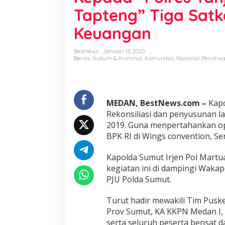
P
Tapteng” Tiga Satk
M
a
Keuangan
r
t
u
Bestnews
Januari 13, 2020
a
Berita
,
Hukum & Kriminal
,
Komunitas
,
Nasional
,
Peristiw
n
i
S
o
MEDAN, BestNews.com –
Kap
r
m
Rekonsiliasi dan penyusunan 
i
2019. Guna menpertahankan opi
n
BPK RI di Wings convention, Sen
B
e
Kapolda Sumut Irjen Pol Mart
r
i
kegiatan ini di dampingi Waka
k
PJU Polda Sumut.
a
n
Turut hadir mewakili Tim Pusk
P
Prov Sumut, KA KKPN Medan I,
i
a
serta seluruh peserta bensat d