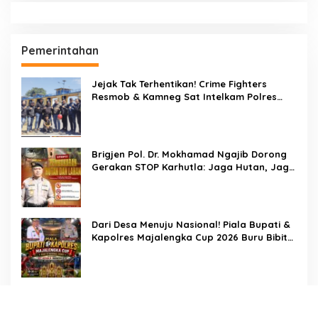
Pemerintahan
Jejak Tak Terhentikan! Crime Fighters
Resmob & Kamneg Sat Intelkam Polres
Pinrang Berhasil Bekuk Pelaku
Pembunuhan di Jalan Macan, Apresiasi
Mengalir Untuk Ipda Ahmad Haris dan
Aiptu Syahrir, Kerja Senyap Polisi Berbuah
Brigjen Pol. Dr. Mokhamad Ngajib Dorong
Pengungkapan Kasus Menonjol
Gerakan STOP Karhutla: Jaga Hutan, Jaga
Kehidupan
Dari Desa Menuju Nasional! Piala Bupati &
Kapolres Majalengka Cup 2026 Buru Bibit-
Bibit Juara
Bukan Sekadar Pengamanan, LMP
Patampanua Tunjukkan Wajah Sinergitas di