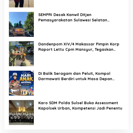
SEMPRI Desak Kanwil Ditjen
Pemasyarakatan Sulawesi Selatan
Lakukan Reformasi Total Tata Kelola
Pemasyarakatan
Dandenpom XIV/4 Makassar Pimpin Korp
Raport Lettu Cpm Mansyur, Tegaskan
Prajurit Harus Loyal dan Berintegritas
Di Balik Seragam dan Peluit, Kompol
Darmawati Berdiri untuk Masa Depan
Bangsa: Hari Anak Nasional 2026 Jadi
Seruan Lindungi Generasi Indonesia
Karo SDM Polda Sulsel Buka Assessment
Kapolsek Urban, Kompetensi Jadi Penentu