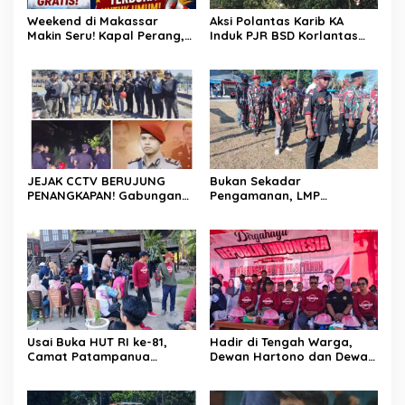
Weekend di Makassar
Aksi Polantas Karib KA
Makin Seru! Kapal Perang,
Induk PJR BSD Korlantas
Fun Bike dan Atraksi
Polri Kompol
Menanti di Kodaeral VI
Darmawati.SE.MM.MH
bersama Personilnya
Membagikan Bendera
Merah Putih Berserta
Tiangnya
JEJAK CCTV BERUJUNG
Bukan Sekadar
PENANGKAPAN! Gabungan
Pengamanan, LMP
Resmob–Kamneg Polres
Patampanua Tunjukkan
Pinrang Bongkar Kasus
Wajah Sinergitas di
Maut Jl Macan, Terduga
Pembukaan HUT RI ke-81
Pelaku Dibekuk di
Batulappa
Usai Buka HUT RI ke-81,
Hadir di Tengah Warga,
Camat Patampanua
Dewan Hartono dan Dewan
Kumpulkan Kades dan
Hilman Beri Dukungan
Lurah: Arahan Tegas
Penuh Puncak Perayaan
Dibumbui Canda, Semua
HUT RI ke-81 di Maccirinna