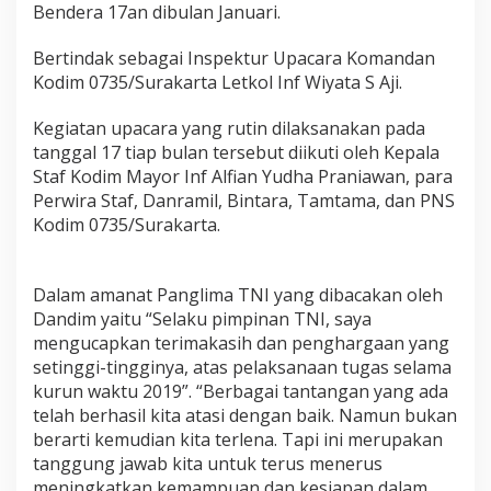
Bendera 17an dibulan Januari.
d
i
m
Bertindak sebagai Inspektur Upacara Komandan
S
Kodim 0735/Surakarta Letkol Inf Wiyata S Aji.
o
l
Kegiatan upacara yang rutin dilaksanakan pada
o
D
tanggal 17 tiap bulan tersebut diikuti oleh Kepala
a
Staf Kodim Mayor Inf Alfian Yudha Praniawan, para
l
Perwira Staf, Danramil, Bintara, Tamtama, dan PNS
a
Kodim 0735/Surakarta.
m
U
p
a
Dalam amanat Panglima TNI yang dibacakan oleh
c
Dandim yaitu “Selaku pimpinan TNI, saya
a
mengucapkan terimakasih dan penghargaan yang
r
setinggi-tingginya, atas pelaksanaan tugas selama
a
1
kurun waktu 2019”. “Berbagai tantangan yang ada
7
telah berhasil kita atasi dengan baik. Namun bukan
-
berarti kemudian kita terlena. Tapi ini merupakan
a
tanggung jawab kita untuk terus menerus
n
meningkatkan kemampuan dan kesiapan dalam