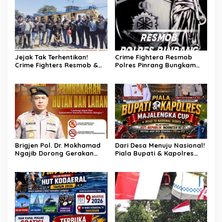
Jejak Tak Terhentikan!
Crime Fightera Resmob
Crime Fighters Resmob &
Polres Pinrang Bungkam
Kamneg Sat Intelkam
Pelarian Pelaku
Polres Pinrang Berhasil
Pembunuhan : Apresiasi
Bekuk Pelaku Pembunuhan
Mengalir Untuk Tim Buser
di Jalan Macan, Apresiasi
Ipda Ahmad Haris
Mengalir Untuk Ipda Ahmad
Haris dan Aiptu Syahrir,
Kerja Senyap Polisi
Berbuah Pengungkapan
Kasus Menonjol
Brigjen Pol. Dr. Mokhamad
Dari Desa Menuju Nasional!
Ngajib Dorong Gerakan
Piala Bupati & Kapolres
STOP Karhutla: Jaga
Majalengka Cup 2026 Buru
Hutan, Jaga Kehidupan
Bibit-Bibit Juara