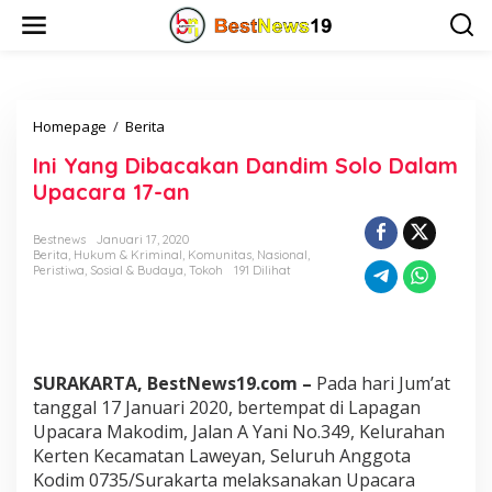
L
e
w
a
t
i
Homepage
/
Berita
I
k
n
e
Ini Yang Dibacakan Dandim Solo Dalam
i
k
Y
o
Upacara 17-an
a
n
n
t
Bestnews
Januari 17, 2020
g
e
Berita
,
Hukum & Kriminal
,
Komunitas
,
Nasional
,
D
n
Peristiwa
,
Sosial & Budaya
,
Tokoh
191 Dilihat
i
b
a
c
a
SURAKARTA, BestNews19.com –
Pada hari Jum’at
k
a
tanggal 17 Januari 2020, bertempat di Lapagan
n
Upacara Makodim, Jalan A Yani No.349, Kelurahan
D
Kerten Kecamatan Laweyan, Seluruh Anggota
a
Kodim 0735/Surakarta melaksanakan Upacara
n