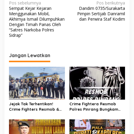
N
Pos sebelumnya
Pos berikutnya
Sempat Kejar Kejaran
Dandim 0735/Surakarta
a
Menggunakan Mobil,
Pimpin Sertijab Danramil
v
Akhirnya Ismail Dilumpuhkan
dan Perwira Staf Kodim
Dengan Timah Panas Oleh
i
“Satres Narkoba Polres
Sidrap”
g
a
s
Jangan Lewatkan
i
p
o
s
Jejak Tak Terhentikan!
Crime Fightera Resmob
Crime Fighters Resmob &
Polres Pinrang Bungkam
Kamneg Sat Intelkam
Pelarian Pelaku
Polres Pinrang Berhasil
Pembunuhan : Apresiasi
Bekuk Pelaku Pembunuhan
Mengalir Untuk Tim Buser
di Jalan Macan, Apresiasi
Ipda Ahmad Haris