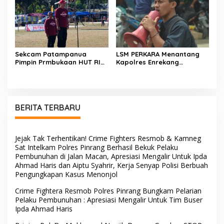
Fokus Mendengar!
Sekcam Patampanua
LSM PERKARA Menantang
Pimpin Prmbukaan HUT RI
Kapolres Enrekang
Ke-81, Semangat
Melakukan Penindakan
Kemerdekaan Berkobar di
Terhadap Kelangkaan Dan
Maccirinna
Lonjakan Harga gas elpiji 3
kg Di Kabupaten Enrekang
BERITA TERBARU
Jejak Tak Terhentikan! Crime Fighters Resmob & Kamneg
Sat Intelkam Polres Pinrang Berhasil Bekuk Pelaku
Pembunuhan di Jalan Macan, Apresiasi Mengalir Untuk Ipda
Ahmad Haris dan Aiptu Syahrir, Kerja Senyap Polisi Berbuah
Pengungkapan Kasus Menonjol
Crime Fightera Resmob Polres Pinrang Bungkam Pelarian
Pelaku Pembunuhan : Apresiasi Mengalir Untuk Tim Buser
Ipda Ahmad Haris