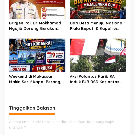
Mengalir Untuk Ipda Ahmad
Haris dan Aiptu Syahrir,
Kerja Senyap Polisi
Berbuah Pengungkapan
Brigjen Pol. Dr. Mokhamad
Dari Desa Menuju Nasional!
Kasus Menonjol
Ngajib Dorong Gerakan
Piala Bupati & Kapolres
STOP Karhutla: Jaga
Majalengka Cup 2026 Buru
Hutan, Jaga Kehidupan
Bibit-Bibit Juara
Weekend di Makassar
Aksi Polantas Karib KA
Makin Seru! Kapal Perang,
Induk PJR BSD Korlantas
Fun Bike dan Atraksi
Polri Kompol
Menanti di Kodaeral VI
Darmawati.SE.MM.MH
bersama Personilnya
Membagikan Bendera
Tinggalkan Balasan
Merah Putih Berserta
Tiangnya
Alamat email Anda tidak akan dipublikasikan.
Ruas yang wajib
ditandai
*