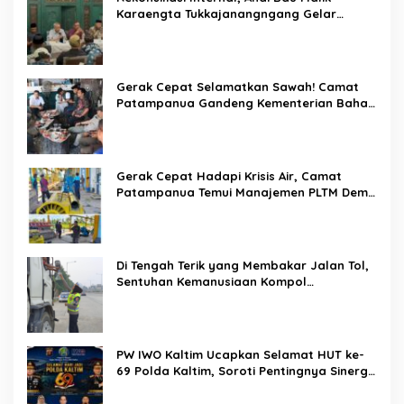
Di Balik Seragam dan Peluit, Kompol
Darmawati Berdiri untuk Masa Depan
Bangsa: Hari Anak Nasional 2026 Jadi
Seruan Lindungi Generasi Indonesia
Karo SDM Polda Sulsel Buka Assessment
Kapolsek Urban, Kompetensi Jadi Penentu
Diklat Paralegal Online Siap Digelar,
Kesempatan Emas Tingkatkan Kompetensi
Bantuan Hukum dan Advokasi
Pemerintahan