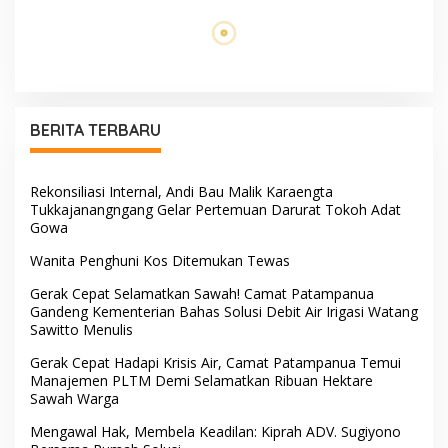
Bahu Jalan Bukan Tempat
Di Tengah Terik yang
Parkir! Kompol Dharmawati
Membakar Jalan Tol,
Gaungkan Pesan
Sentuhan Kemanusiaan
Keselamatan, Satu
Kompol Dharmawati
Kelalaian Bisa Berujung
Sejukkan Hati Para Sopir
Maut
Truk
PW IWO Kaltim Ucapkan
Tangis Haru Iringi
Selamat HUT ke-69 Polda
Kepulangan Almarhum Andi
Kaltim, Soroti Pentingnya
Paliwangi, Camat
Sinergi Polisi dan Media
Patampanua Muhammad
Ja’far Turun Langsung
Mengangkat Jenazah di
Rumah Duka