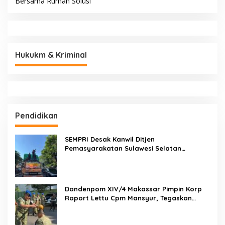
Penuh Empati, Sekcam
AKP Saripuddin Resmi
Patampanua Hasimning
Emban Amanah Baru di
Melayat ke Rumah Duka
Bidpropam Polda Sulsel,
Andi Paliwangi, Hadir
Tinggalkan Jejak
Menguatkan Keluarga Yang
Pengabdian di Polres Barru
Berduka
BERITA TERBARU
Rekonsiliasi Internal, Andi Bau Malik Karaengta
Tukkajanangngang Gelar Pertemuan Darurat Tokoh Adat
Gowa
Wanita Penghuni Kos Ditemukan Tewas
Gerak Cepat Selamatkan Sawah! Camat Patampanua
Gandeng Kementerian Bahas Solusi Debit Air Irigasi Watang
Sawitto Menulis
Gerak Cepat Hadapi Krisis Air, Camat Patampanua Temui
Manajemen PLTM Demi Selamatkan Ribuan Hektare
Sawah Warga
Mengawal Hak, Membela Keadilan: Kiprah ADV. Sugiyono