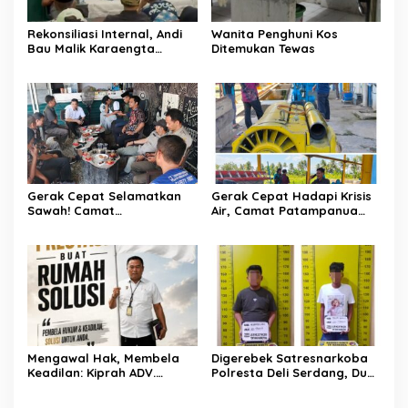
Rekonsiliasi Internal, Andi
Wanita Penghuni Kos
Bau Malik Karaengta
Ditemukan Tewas
Tukkajanangngang Gelar
Pertemuan Darurat Tokoh
Adat Gowa
Gerak Cepat Selamatkan
Gerak Cepat Hadapi Krisis
Sawah! Camat
Air, Camat Patampanua
Patampanua Gandeng
Temui Manajemen PLTM
Kementerian Bahas Solusi
Demi Selamatkan Ribuan
Debit Air Irigasi Watang
Hektare Sawah Warga
Sawitto Menulis
Mengawal Hak, Membela
Digerebek Satresnarkoba
Keadilan: Kiprah ADV.
Polresta Deli Serdang, Dua
Sugiyono Bersama Rumah
Pengedar Sabu di Pagar
Solusi
Merbau Dibekuk