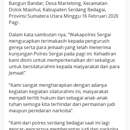
Bangun Bandar, Desa Martebing, Kecamatan
l
r
Dolok Masihul, Kabupaten Serdang Bedagai,
e
Provinsi Sumatera Utara Minggu 16 Februari 2020
s
Pagi .
S
e
Dalam kata sambutan nya, “Wakapolres Sergai
r
g
mengucapkan terimakasih kepada pengurush
a
gereja serta para jemaah yang telah menerima
i
kunjungan Polres Sergai pada pagi ini. Kehadiran
,
kami disini untuk memperkenalkan diri sekaligus
P
a
untuk bersilaturahmi kepada masyarakat dan para
d
Jemaat”.
a
M
“Kami sangat mengharapkan dengan adanya
i
kegiatan kegiatan silaturahmi ini, masyarakat
n
g
menjadi tertib hukum dan sebagai anak-anak
g
tuhan semoga kita terhindar dari permainan judi
u
maupun peredaran narkoba”.
K
a
“Kami dari polres serdang bedagai saat ini lagi
s
i
gencar-gencarnya memberantas judi dan narkoba