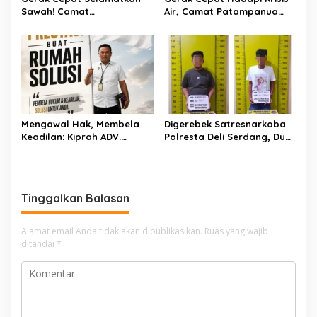
Sawah! Camat
Air, Camat Patampanua
Patampanua Gandeng
Temui Manajemen PLTM
Kementerian Bahas Solusi
Demi Selamatkan Ribuan
Debit Air Irigasi Watang
Hektare Sawah Warga
Sawitto Menulis
Mengawal Hak, Membela
Digerebek Satresnarkoba
Keadilan: Kiprah ADV.
Polresta Deli Serdang, Dua
Sugiyono Bersama Rumah
Pengedar Sabu di Pagar
Solusi
Merbau Dibekuk
Tinggalkan Balasan
Alamat email Anda tidak akan dipublikasikan.
Ruas yang wajib
ditandai
*