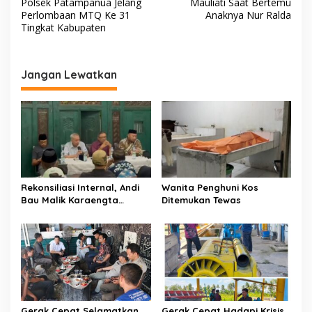
a
Polsek Patampanua Jelang
Mauliati Saat Bertemu
v
Perlombaan MTQ Ke 31
Anaknya Nur Ralda
Tingkat Kabupaten
i
g
a
Jangan Lewatkan
s
i
p
o
s
Rekonsiliasi Internal, Andi
Wanita Penghuni Kos
Bau Malik Karaengta
Ditemukan Tewas
Tukkajanangngang Gelar
Pertemuan Darurat Tokoh
Adat Gowa
Gerak Cepat Selamatkan
Gerak Cepat Hadapi Krisis