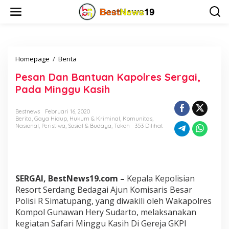
L
e
w
a
t
i
Homepage
/
Berita
P
k
e
e
Pesan Dan Bantuan Kapolres Sergai,
s
k
a
o
Pada Minggu Kasih
n
n
D
t
Bestnews
Februari 16, 2020
a
e
Berita
,
Gaya Hidup
,
Hukum & Kriminal
,
Komunitas
,
n
n
Nasional
,
Peristiwa
,
Sosial & Budaya
,
Tokoh
353 Dilihat
B
a
n
t
u
SERGAI, BestNews19.com –
Kepala Kepolisian
a
n
Resort Serdang Bedagai Ajun Komisaris Besar
K
Polisi R Simatupang, yang diwakili oleh Wakapolres
a
Kompol Gunawan Hery Sudarto, melaksanakan
p
kegiatan Safari Minggu Kasih Di Gereja GKPI
o