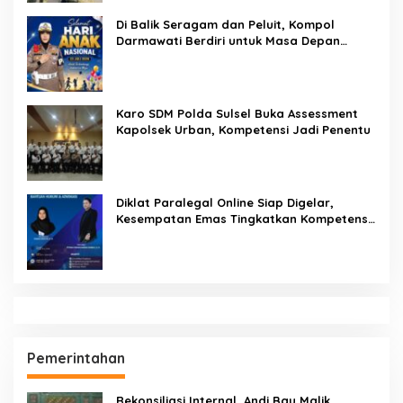
Bersama Rumah Solusi
Hukukm & Kriminal
Pendidikan
SEMPRI Desak Kanwil Ditjen
Pemasyarakatan Sulawesi Selatan
Lakukan Reformasi Total Tata Kelola
Pemasyarakatan
Dandenpom XIV/4 Makassar Pimpin Korp
Raport Lettu Cpm Mansyur, Tegaskan
Prajurit Harus Loyal dan Berintegritas