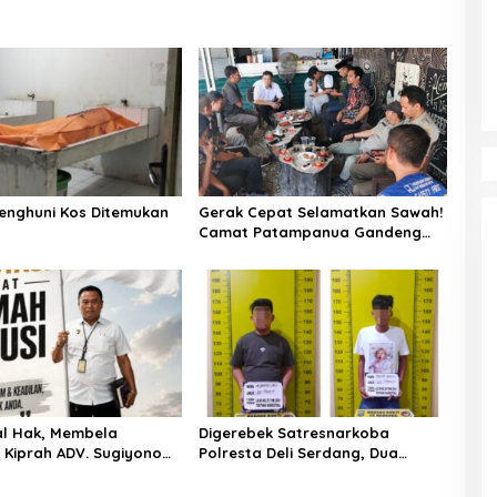
enghuni Kos Ditemukan
Gerak Cepat Selamatkan Sawah!
Camat Patampanua Gandeng
Kementerian Bahas Solusi Debit
Air Irigasi Watang Sawitto
Menulis
l Hak, Membela
Digerebek Satresnarkoba
: Kiprah ADV. Sugiyono
Polresta Deli Serdang, Dua
 Rumah Solusi
Pengedar Sabu di Pagar Merbau
Dibekuk