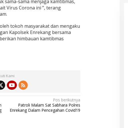
uk sama-sama menjaga kamtibmas,
t Virus Corona ini ”, terang
am.
 oleh tokoh masyarakat dan mengaku
ngan Kapolsek Enrekang bersama
berikan himbauan kamtibmas
kuti Kami
Pos berikutnya
n
Patroli Malam Sat Sabhara Polres
g
Enrekang Dalam Pencegahan Covid19