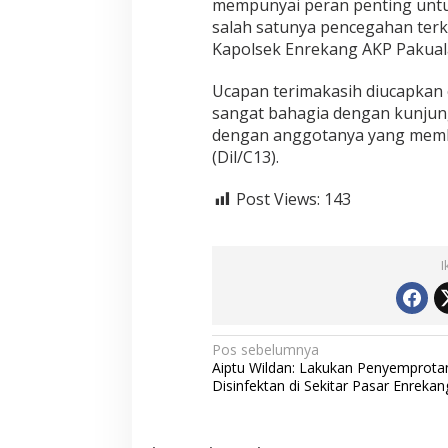
mempunyai peran penting unt
r
salah satunya pencegahan terkai
a
k
Kapolsek Enrekang AKP Pakual
a
t
Ucapan terimakasih diucapkan
D
sangat bahagia dengan kunju
a
dengan anggotanya yang mem
l
a
(Dil/C13).
m
P
Post Views:
143
e
n
c
e
I
g
a
h
a
N
Pos sebelumnya
n
Aiptu Wildan: Lakukan Penyemprota
C
a
Disinfektan di Sekitar Pasar Enrekan
o
v
v
i
i
d