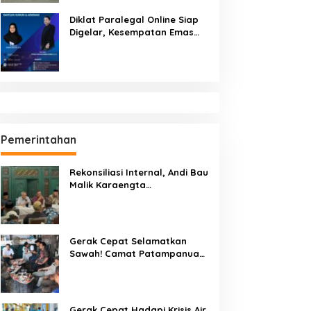
Diklat Paralegal Online Siap
Digelar, Kesempatan Emas
Tingkatkan Kompetensi
Bantuan Hukum dan Advokasi
Pemerintahan
Rekonsiliasi Internal, Andi Bau
Malik Karaengta
Tukkajanangngang Gelar
Pertemuan Darurat Tokoh
Adat Gowa
Gerak Cepat Selamatkan
Sawah! Camat Patampanua
Gandeng Kementerian Bahas
Solusi Debit Air Irigasi Watang
Sawitto Menulis
Gerak Cepat Hadapi Krisis Air,