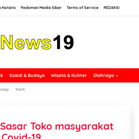
a Notaris
Pedoman Media Siber
Terms of Service
REDAKSI
ik
Sosial & Budaya
Wisata & Kuliner
Olahraga
nologi
Tokoh
 Sasar Toko masyarakat
Covid-19