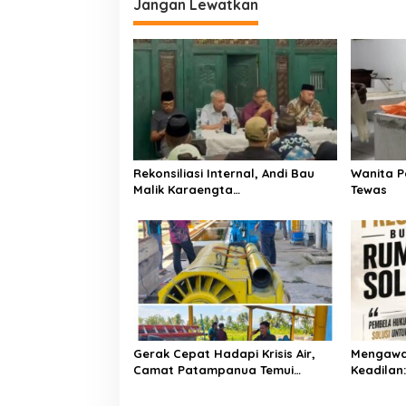
Jangan Lewatkan
-
g
1
a
9
s
i
p
o
s
Rekonsiliasi Internal, Andi Bau
Wanita P
Malik Karaengta
Tewas
Tukkajanangngang Gelar
Pertemuan Darurat Tokoh Adat
Gowa
Gerak Cepat Hadapi Krisis Air,
Mengawa
Camat Patampanua Temui
Keadilan
Manajemen PLTM Demi
Bersama
Selamatkan Ribuan Hektare