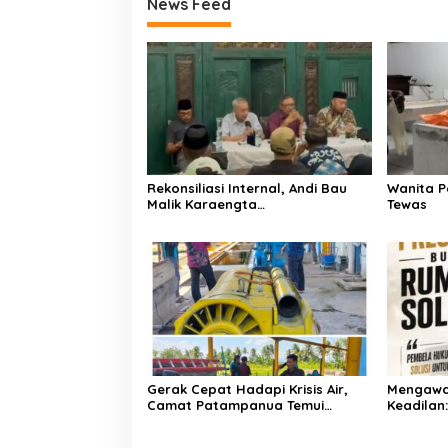
News Feed
Rekonsiliasi Internal, Andi Bau
Wanita P
Malik Karaengta
Tewas
Tukkajanangngang Gelar
Pertemuan Darurat Tokoh Adat
Gowa
Gerak Cepat Hadapi Krisis Air,
Mengawa
Camat Patampanua Temui
Keadilan
Manajemen PLTM Demi
Bersama
Selamatkan Ribuan Hektare