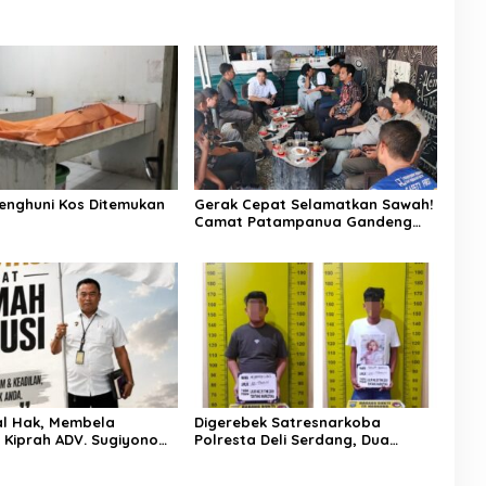
enghuni Kos Ditemukan
Gerak Cepat Selamatkan Sawah!
Camat Patampanua Gandeng
Kementerian Bahas Solusi Debit
Air Irigasi Watang Sawitto
Menulis
l Hak, Membela
Digerebek Satresnarkoba
: Kiprah ADV. Sugiyono
Polresta Deli Serdang, Dua
 Rumah Solusi
Pengedar Sabu di Pagar Merbau
Dibekuk