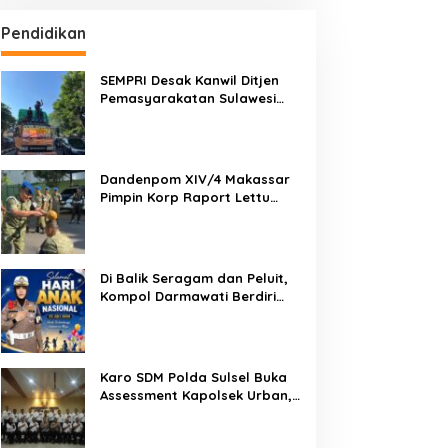
Pendidikan
SEMPRI Desak Kanwil Ditjen
Pemasyarakatan Sulawesi
Selatan Lakukan Reformasi
Total Tata Kelola
Pemasyarakatan
Dandenpom XIV/4 Makassar
Pimpin Korp Raport Lettu
Cpm Mansyur, Tegaskan
Prajurit Harus Loyal dan
Berintegritas
Di Balik Seragam dan Peluit,
Kompol Darmawati Berdiri
untuk Masa Depan Bangsa:
Hari Anak Nasional 2026 Jadi
Seruan Lindungi Generasi
Indonesia
Karo SDM Polda Sulsel Buka
Assessment Kapolsek Urban,
Kompetensi Jadi Penentu