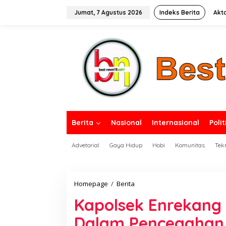
L
e
Jumat, 7 Agustus 2026
Indeks Berita
Akt
w
a
tutup
t
i
k
e
k
o
n
t
e
n
Berita
Nasional
Internasional
Polit
Advetorial
Gaya Hidup
Hobi
Komunitas
Tek
Homepage
/
Berita
K
a
Kapolsek Enrekang
p
o
Dalam Pencegahan 
l