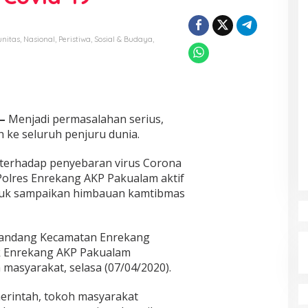
nitas
,
Nasional
,
Peristiwa
,
Sosial & Budaya
,
 –
Menjadi permasalahan serius,
h ke seluruh penjuru dunia.
terhadap penyebaran virus Corona
Polres Enrekang AKP Pakualam aktif
tuk sampaikan himbauan kamtibmas
pandang Kecamatan Enrekang
k Enrekang AKP Pakualam
masyarakat, selasa (07/04/2020).
merintah, tokoh masyarakat