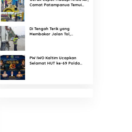
Camat Patampanua Temui
Manajemen PLTM Demi
Selamatkan Ribuan Hektare
Sawah Warga
Di Tengah Terik yang
Membakar Jalan Tol,
Sentuhan Kemanusiaan
Kompol Dharmawati Sejukkan
Hati Para Sopir Truk
PW IWO Kaltim Ucapkan
Selamat HUT ke-69 Polda
Kaltim, Soroti Pentingnya
Sinergi Polisi dan Media