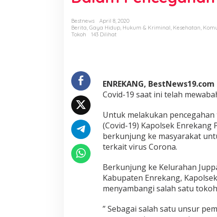
s
e
k
Bestnews
April 8, 2020
Berita
,
Gaya Hidup
,
Hukum & Kriminal
,
Kesehatan
,
Komu
E
Tokoh
143 Dilihat
n
r
e
k
a
n
ENREKANG, BestNews19.com
g
Covid-19 saat ini telah mewaba
S
a
Untuk melakukan pencegahan 
s
(Covid-19) Kapolsek Enrekang 
a
r
berkunjung ke masyarakat un
T
terkait virus Corona.
o
k
Berkunjung ke Kelurahan Jup
o
Kabupaten Enrekang, Kapolse
m
a
menyambangi salah satu tokoh 
s
y
” Sebagai salah satu unsur pe
a