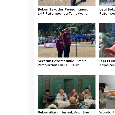
Bukan Sekadar Pengamanan,
Usai Buk
LMP Patampanua Tunjukkan
Patampa
Wajah Sinergitas di Pembukaan
dan Lura
HUT RI ke-81
Dibumbui
Mendeng
Sekcam Patampanua Pimpin
LSM PER
Prmbukaan HUT RI Ke-81,
Kapolres
Semangat Kemerdekaan
Penindak
Berkobar di Maccirinna
Kelangka
gas elpij
Enrekan
Rekonsiliasi Internal, Andi Bau
Wanita P