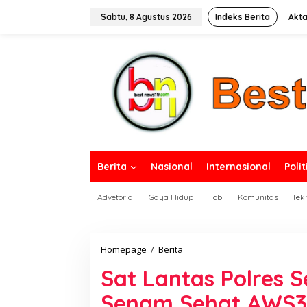
L
e
Sabtu, 8 Agustus 2026
Indeks Berita
Akta
w
a
tutup
t
i
k
e
k
o
n
t
e
n
Berita
Nasional
Internasional
Polit
Advetorial
Gaya Hidup
Hobi
Komunitas
Tek
Homepage
/
Berita
S
a
Sat Lantas Polres S
t
L
Senam Sehat AWS3,
a