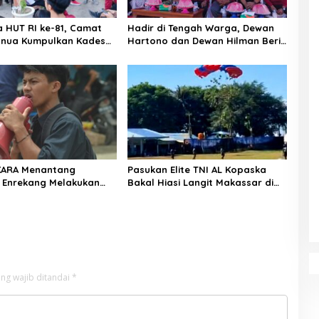
a HUT RI ke-81, Camat
Hadir di Tengah Warga, Dewan
nua Kumpulkan Kades
Hartono dan Dewan Hilman Beri
h: Arahan Tegas
Dukungan Penuh Puncak
 Canda, Semua Fokus
Perayaan HUT RI ke-81 di
ar!
Maccirinna
KARA Menantang
Pasukan Elite TNI AL Kopaska
 Enrekang Melakukan
Bakal Hiasi Langit Makassar di
an Terhadap
Event NBOD Kodaeral VI
an Dan Lonjakan Harga
i 3 kg Di Kabupaten
g
ng wajib ditandai
*