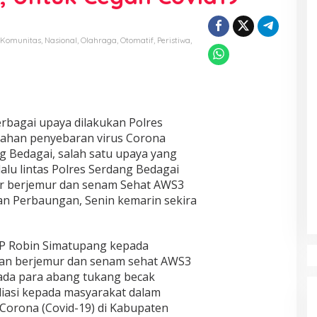
Komunitas
,
Nasional
,
Olahraga
,
Otomatif
,
Peristiwa
,
erbagai upaya dilakukan Polres
ahan penyebaran virus Corona
g Bedagai, salah satu upaya yang
lalu lintas Polres Serdang Bedagai
r berjemur dan senam Sehat AWS3
an Perbaungan, Senin kemarin sekira
P Robin Simatupang kepada
an berjemur dan senam sehat AWS3
ada para abang tukang becak
liasi kepada masyarakat dalam
Corona (Covid-19) di Kabupaten