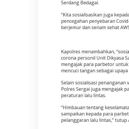
Serdang Bedagai.
t
o
r
“Kita sosialisasikan juga kepa
S
pencegahan penyebaran Covid-1
e
berjemur dan senam sehat AWS3
n
a
m
S
e
Kapolres menambahkan, “sosia
h
corona personil Unit Dikyasa Sa
a
mengajak para parbetor untuk 
t
A
mencuci tangan sebagai upaya 
W
S
Selain sosialisasi penanganan v
3
Polres Sergai juga mengajak p
,
peraturan lalu lintas.
U
n
t
“Himbauan tentang keselamatan 
u
sampaikan kepada para parbet
k
pelanggaran lalu lintas,” tutup
C
e