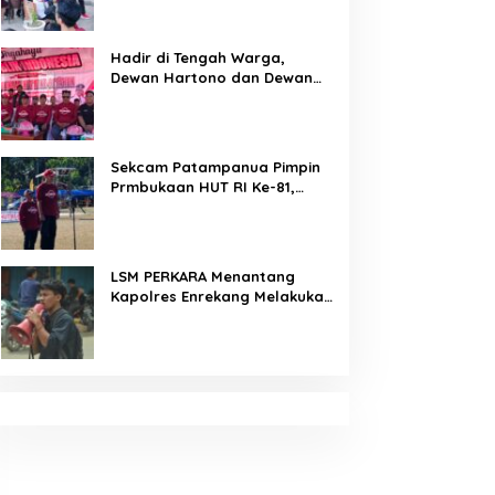
Arahan Tegas Dibumbui
Canda, Semua Fokus
Mendengar!
Hadir di Tengah Warga,
Dewan Hartono dan Dewan
Hilman Beri Dukungan Penuh
Puncak Perayaan HUT RI ke-
81 di Maccirinna
Sekcam Patampanua Pimpin
Prmbukaan HUT RI Ke-81,
Semangat Kemerdekaan
Berkobar di Maccirinna
LSM PERKARA Menantang
Kapolres Enrekang Melakukan
Penindakan Terhadap
Kelangkaan Dan Lonjakan
Harga gas elpiji 3 kg Di
Kabupaten Enrekang