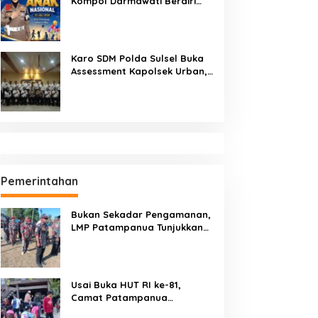
Kompol Darmawati Berdiri
untuk Masa Depan Bangsa:
Hari Anak Nasional 2026 Jadi
Seruan Lindungi Generasi
Indonesia
Karo SDM Polda Sulsel Buka
Assessment Kapolsek Urban,
Kompetensi Jadi Penentu
Pemerintahan
Bukan Sekadar Pengamanan,
LMP Patampanua Tunjukkan
Wajah Sinergitas di
Pembukaan HUT RI ke-81
Usai Buka HUT RI ke-81,
Camat Patampanua
Kumpulkan Kades dan Lurah: