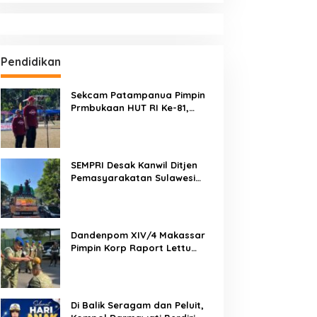
Pendidikan
Sekcam Patampanua Pimpin
Prmbukaan HUT RI Ke-81,
Semangat Kemerdekaan
Berkobar di Maccirinna
SEMPRI Desak Kanwil Ditjen
Pemasyarakatan Sulawesi
Selatan Lakukan Reformasi
Total Tata Kelola
Pemasyarakatan
Dandenpom XIV/4 Makassar
Pimpin Korp Raport Lettu
Cpm Mansyur, Tegaskan
Prajurit Harus Loyal dan
Berintegritas
Di Balik Seragam dan Peluit,