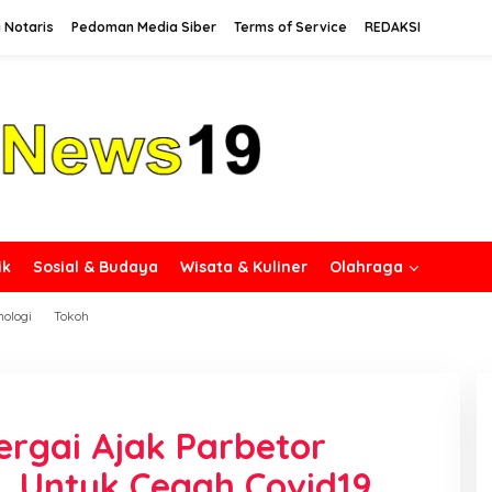
 Notaris
Pedoman Media Siber
Terms of Service
REDAKSI
ik
Sosial & Budaya
Wisata & Kuliner
Olahraga
nologi
Tokoh
ergai Ajak Parbetor
 Untuk Cegah Covid19