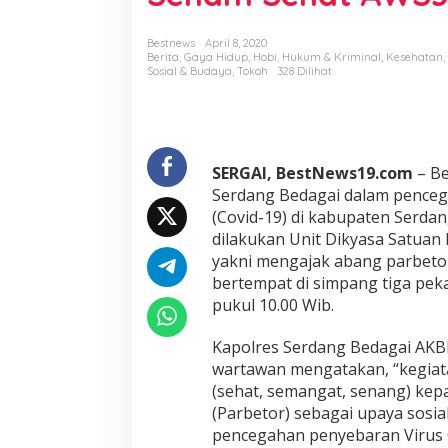
n
t
a
Bestnews
April 8, 2020
Berita
,
Gaya Hidup
,
Hobi
,
Hukum & Kriminal
,
Kesehatan
,
s
Sosial & Budaya
,
Tokoh
328 Dilihat
P
o
l
r
e
s
SERGAI, BestNews19.com
– B
S
Serdang Bedagai dalam penceg
e
(Covid-19) di kabupaten Serdan
r
dilakukan Unit Dikyasa Satuan 
g
a
yakni mengajak abang parbeto
i
bertempat di simpang tiga pek
A
pukul 10.00 Wib.
j
a
Kapolres Serdang Bedagai AKB
k
P
wartawan mengatakan, “kegiat
a
(sehat, semangat, senang) kep
r
(Parbetor) sebagai upaya sosia
b
pencegahan penyebaran Virus 
e