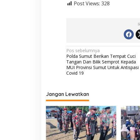
Post Views:
328
g
a
h
C
I
o
v
i
d
1
N
Pos sebelumnya
9
Polda Sumut Berikan Tempat Cuci
a
Tangan Dan Bilik Semprot Kepada
v
MUI Provinsi Sumut Untuk Antispasi
Covid 19
i
g
a
Jangan Lewatkan
s
i
p
o
s