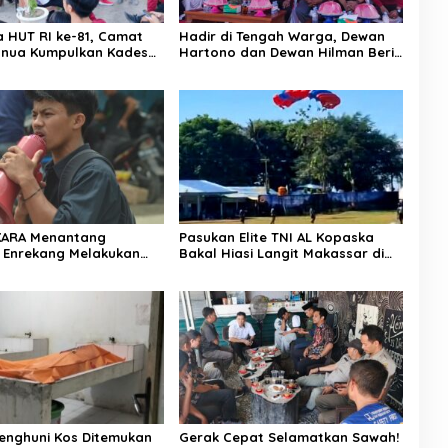
a HUT RI ke-81, Camat
Hadir di Tengah Warga, Dewan
nua Kumpulkan Kades
Hartono dan Dewan Hilman Beri
h: Arahan Tegas
Dukungan Penuh Puncak
 Canda, Semua Fokus
Perayaan HUT RI ke-81 di
ar!
Maccirinna
KARA Menantang
Pasukan Elite TNI AL Kopaska
 Enrekang Melakukan
Bakal Hiasi Langit Makassar di
an Terhadap
Event NBOD Kodaeral VI
an Dan Lonjakan Harga
i 3 kg Di Kabupaten
g
enghuni Kos Ditemukan
Gerak Cepat Selamatkan Sawah!