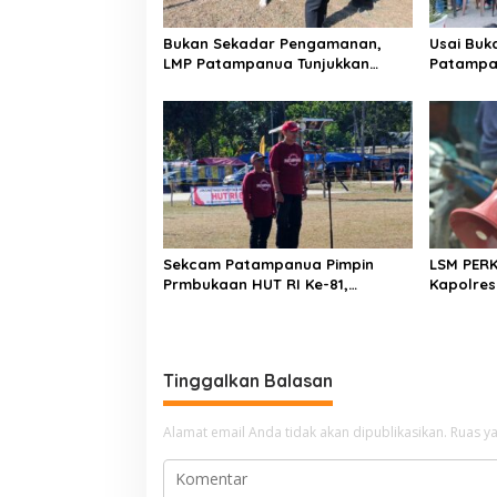
Bukan Sekadar Pengamanan,
Usai Buk
LMP Patampanua Tunjukkan
Patampa
Wajah Sinergitas di Pembukaan
dan Lura
HUT RI ke-81
Dibumbui
Mendeng
Sekcam Patampanua Pimpin
LSM PER
Prmbukaan HUT RI Ke-81,
Kapolres
Semangat Kemerdekaan
Penindak
Berkobar di Maccirinna
Kelangka
gas elpij
Enrekan
Tinggalkan Balasan
Alamat email Anda tidak akan dipublikasikan.
Ruas ya