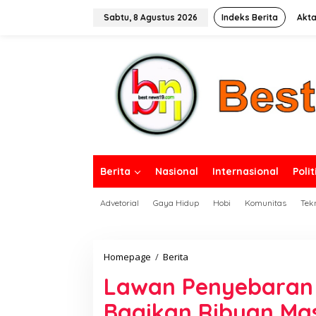
L
e
Sabtu, 8 Agustus 2026
Indeks Berita
Akta
w
a
tutup
t
i
k
e
k
o
n
t
e
n
Berita
Nasional
Internasional
Polit
Advetorial
Gaya Hidup
Hobi
Komunitas
Tek
Homepage
/
Berita
L
a
Lawan Penyebaran
w
a
Bagikan Ribuan Mas
n