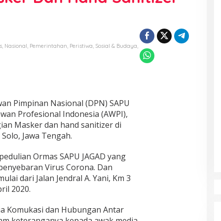
s
,
Nasional
,
Pemerintahan
,
Peristiwa
,
Sosial & Budaya
,
an Pimpinan Nasional (DPN) SAPU
wan Profesional Indonesia (AWPI),
ian Masker dan hand sanitizer di
a Solo, Jawa Tengah.
kepedulian Ormas SAPU JAGAD yang
penyebaran Virus Corona. Dan
ai dari Jalan Jendral A. Yani, Km 3
ril 2020.
dia Komukasi dan Hubungan Antar
m keteranganya kepada awak media