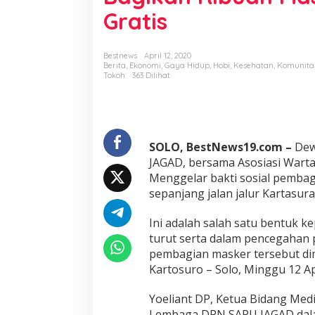
P
Gratis
e
n
y
e
Bestnews
April 12, 2020
Berita
,
Ekonomi
,
Gaya Hidup
,
Hobi
,
Kesehatan
,
Komunita
b
Tokoh
363 Dilihat
a
r
a
n
C
o
SOLO, BestNews19.com –
Dew
r
JAGAD, bersama Asosiasi Warta
o
Menggelar bakti sosial pembag
n
sepanjang jalan jalur Kartasur
a
,
D
Ini adalah salah satu bentuk 
P
turut serta dalam pencegahan 
N
pembagian masker tersebut dimul
S
Kartosuro – Solo, Minggu 12 Ap
A
P
U
Yoeliant DP, Ketua Bidang Me
J
Lembaga DPN SAPU JAGAD dala