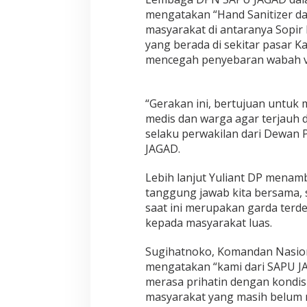
A
mengatakan “Hand Sanitizer da
G
masyarakat di antaranya Sopir
A
D
yang berada di sekitar pasar K
B
mencegah penyebaran wabah vir
a
g
i
“Gerakan ini, bertujuan untuk
k
a
medis dan warga agar terjauh d
n
selaku perwakilan dari Dewan
R
JAGAD.
i
b
Lebih lanjut Yuliant DP mena
u
a
tanggung jawab kita bersama, 
n
saat ini merupakan garda ter
M
kepada masyarakat luas.
a
s
Sugihatnoko, Komandan Nasio
k
e
mengatakan “kami dari SAPU JA
r
merasa prihatin dengan kondis
D
masyarakat yang masih belum m
a