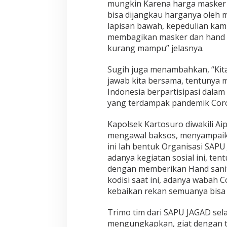
mungkin Karena harga masker s
n
bisa dijangkau harganya oleh 
H
a
lapisan bawah, kepedulian ka
n
membagikan masker dan hand s
d
kurang mampu” jelasnya.
S
a
Sugih juga menambahkan, “Kita
n
i
jawab kita bersama, tentunya 
t
Indonesia berpartisipasi dala
i
yang terdampak pandemik Coro
z
e
Kapolsek Kartosuro diwakili Aip
r
G
mengawal baksos, menyampaikan
r
ini lah bentuk Organisasi SAP
a
adanya kegiatan sosial ini, t
t
dengan memberikan Hand sanit
i
s
kodisi saat ini, adanya wabah 
kebaikan rekan semuanya bisa 
Trimo tim dari SAPU JAGAD sel
mengungkapkan, giat dengan te