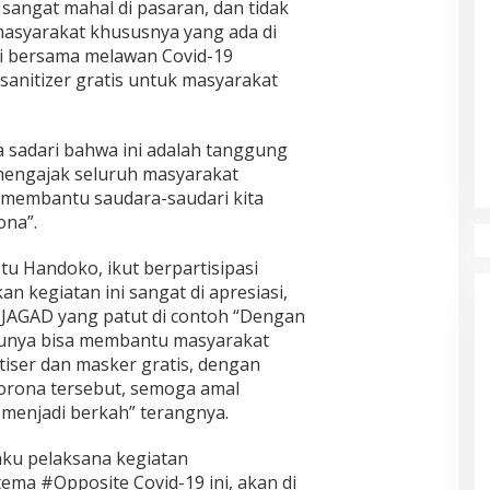
angat mahal di pasaran, dan tidak
masyarakat khususnya yang ada di
mi bersama melawan Covid-19
anitizer gratis untuk masyarakat
 sadari bahwa ini adalah tanggung
mengajak seluruh masyarakat
m membantu saudara-saudari kita
na”.
tu Handoko, ikut berpartisipasi
 kegiatan ini sangat di apresiasi,
U JAGAD yang patut di contoh “Dengan
entunya bisa membantu masyarakat
iser dan masker gratis, dengan
Corona tersebut, semoga amal
menjadi berkah” terangnya.
aku pelaksana kegiatan
ma #Opposite Covid-19 ini, akan di