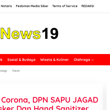
 Notaris
Pedoman Media Siber
Terms of Service
REDAKSI
ik
Sosial & Budaya
Wisata & Kuliner
Olahraga
nologi
Tokoh
 Corona, DPN SAPU JAGAD
ker Dan Hand Sanitizer