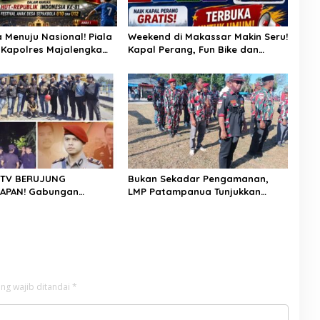
a Menuju Nasional! Piala
Weekend di Makassar Makin Seru!
 Kapolres Majalengka
Kapal Perang, Fun Bike dan
Buru Bibit-Bibit Juara
Atraksi Menanti di Kodaeral VI
CTV BERUJUNG
Bukan Sekadar Pengamanan,
APAN! Gabungan
LMP Patampanua Tunjukkan
Kamneg Polres Pinrang
Wajah Sinergitas di Pembukaan
Kasus Maut Jl Macan,
HUT RI ke-81
Pelaku Dibekuk di
pa
ng wajib ditandai
*