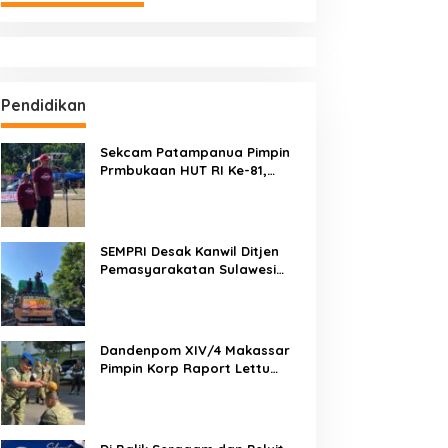
Pendidikan
Sekcam Patampanua Pimpin
Prmbukaan HUT RI Ke-81,
Semangat Kemerdekaan
Berkobar di Maccirinna
SEMPRI Desak Kanwil Ditjen
Pemasyarakatan Sulawesi
Selatan Lakukan Reformasi
Total Tata Kelola
Pemasyarakatan
Dandenpom XIV/4 Makassar
Pimpin Korp Raport Lettu
Cpm Mansyur, Tegaskan
Prajurit Harus Loyal dan
Berintegritas