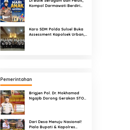
Di Balik Seragam dan Peluit,
Kompol Darmawati Berdiri
untuk Masa Depan Bangsa:
Hari Anak Nasional 2026 Jadi
Seruan Lindungi Generasi
Indonesia
Karo SDM Polda Sulsel Buka
Assessment Kapolsek Urban,
Kompetensi Jadi Penentu
Pemerintahan
Brigjen Pol. Dr. Mokhamad
Ngajib Dorong Gerakan STOP
Karhutla: Jaga Hutan, Jaga
Kehidupan
Dari Desa Menuju Nasional!
Piala Bupati & Kapolres