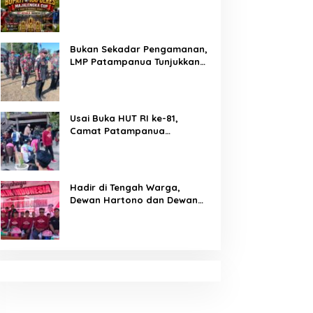
Majalengka Cup 2026 Buru
Bibit-Bibit Juara
Bukan Sekadar Pengamanan,
LMP Patampanua Tunjukkan
Wajah Sinergitas di
Pembukaan HUT RI ke-81
Usai Buka HUT RI ke-81,
Camat Patampanua
Kumpulkan Kades dan Lurah:
Arahan Tegas Dibumbui
Canda, Semua Fokus
Mendengar!
Hadir di Tengah Warga,
Dewan Hartono dan Dewan
Hilman Beri Dukungan Penuh
Puncak Perayaan HUT RI ke-
81 di Maccirinna