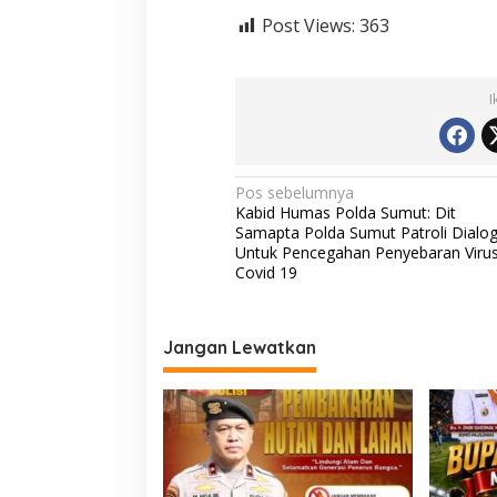
Post Views:
363
I
N
Pos sebelumnya
Kabid Humas Polda Sumut: Dit
a
Samapta Polda Sumut Patroli Dialog
v
Untuk Pencegahan Penyebaran Viru
Covid 19
i
g
a
Jangan Lewatkan
s
i
p
o