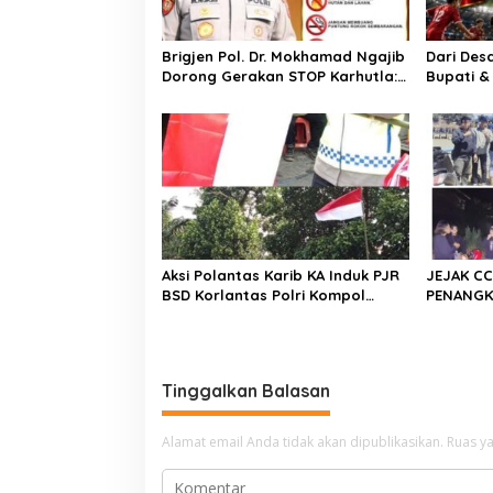
s
Brigjen Pol. Dr. Mokhamad Ngajib
Dari Des
Dorong Gerakan STOP Karhutla:
Bupati &
Jaga Hutan, Jaga Kehidupan
Cup 2026 
Aksi Polantas Karib KA Induk PJR
JEJAK C
BSD Korlantas Polri Kompol
PENANGK
Darmawati.SE.MM.MH bersama
Resmob–
Personilnya Membagikan
Bongkar 
Bendera Merah Putih Berserta
Terduga 
Tiangnya
Batulap
Tinggalkan Balasan
Alamat email Anda tidak akan dipublikasikan.
Ruas ya