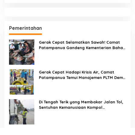
Pemerintahan
Gerak Cepat Selamatkan Sawah! Camat
Patampanua Gandeng Kementerian Bahas
Solusi Debit Air Irigasi Watang Sawitto
Menulis
Gerak Cepat Hadapi Krisis Air, Camat
Patampanua Temui Manajemen PLTM Demi
Selamatkan Ribuan Hektare Sawah Warga
Di Tengah Terik yang Membakar Jalan Tol,
Sentuhan Kemanusiaan Kompol
Dharmawati Sejukkan Hati Para Sopir Truk
PW IWO Kaltim Ucapkan Selamat HUT ke-