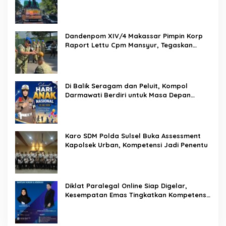
Lakukan Reformasi Total Tata Kelola
Pemasyarakatan
Dandenpom XIV/4 Makassar Pimpin Korp
Raport Lettu Cpm Mansyur, Tegaskan
Prajurit Harus Loyal dan Berintegritas
Di Balik Seragam dan Peluit, Kompol
Darmawati Berdiri untuk Masa Depan
Bangsa: Hari Anak Nasional 2026 Jadi
Seruan Lindungi Generasi Indonesia
Karo SDM Polda Sulsel Buka Assessment
Kapolsek Urban, Kompetensi Jadi Penentu
Diklat Paralegal Online Siap Digelar,
Kesempatan Emas Tingkatkan Kompetensi
Bantuan Hukum dan Advokasi