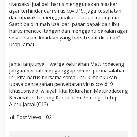
transaksi jual beli harus menggunakan masker
a
a
agar terhindar dari virus covid19, jaga kesehatan
t
dan upayakan menggunakan alat pelindung diri.
J
Saat tiba dirumah usai dari pasar bapak dan ibu
u
harus mencuci tangan dan mengganti pakaian agar
a
l
selalu dalam keadaan yang bersih saat dirumah”
B
ucap Jamal.
e
l
i
Jamal lanjutnya, ” warga kelurahan Mattirodeceng
d
i
jangan pernah menganggap remeh permasalahan
P
ini, kita harus bersama sama untuk melakukan
a
upaya pencegahan penyebaran virus covid19
s
khususnya di wilayah kita Kelurahan Mattirodeceng
a
Kecamatan Tiroang Kabupaten Pinrang”, tutup
r
M
Aiptu Jamal (C13).
a
r
Post Views:
102
a
w
i