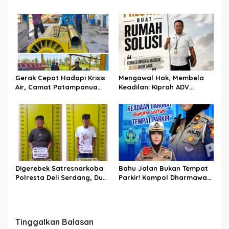
Patampanua Gandeng
Kementerian Bahas Solusi
Debit Air Irigasi Watang
Sawitto Menulis
Gerak Cepat Hadapi Krisis
Mengawal Hak, Membela
Air, Camat Patampanua
Keadilan: Kiprah ADV.
Temui Manajemen PLTM
Sugiyono Bersama Rumah
Demi Selamatkan Ribuan
Solusi
Hektare Sawah Warga
Digerebek Satresnarkoba
Bahu Jalan Bukan Tempat
Polresta Deli Serdang, Dua
Parkir! Kompol Dharmawati
Pengedar Sabu di Pagar
Gaungkan Pesan
Merbau Dibekuk
Keselamatan, Satu
Kelalaian Bisa Berujung
Maut
Tinggalkan Balasan