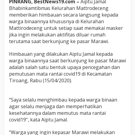
PINRANG, BestNews19.com –
Aiptu Jamal
a
Bhabinkamtibmas Kelurahan Mattrodeceng
d
a
memberikan himbauan secara langsung kepada
W
warga binaannya khususnya di Kelurahan
a
Mattirodeceng untuk setiap saat memakai masker
r
jika ingin melakukan aktifitas diluar rumah
g
terutama saat berkunjung ke pasar Marawi.
a
U
n
Himbauan yang dilakukan Aiptu Jamal kepada
t
warga binaannya saat berkunjung ke pasar Marawi
u
adalah salah satu bentuk upaya pencegahan dan
k
pemutusan mata rantai covid19 di Kecamatan
P
a
Tiroang, Rabu (15/04/2020).
k
a
i
“Saya selalu menghimbau kepada warga binaan
M
agar selalu menjaga dan memperhatikan
a
s
kesehatannya dalam memutus mata rantai
k
covid19”, kata Aiptu Jamal.
e
r
“Warga yang ingin kepasar Marawi melakukan
S