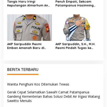
Tangis Haru Iringi
Penuh Empati, Sekcam
Kepulangan Almarhum Andi
Patampanua Hasimning
Paliwangi, Camat
Melayat ke Rumah Duka
Patampanua Muhammad
Andi Paliwangi, Hadir
Ja’far Turun Langsung
Menguatkan Keluarga Yang
Mengangkat Jenazah di
Berduka
Rumah Duka
AKP Saripuddin Resmi
AKP Saripuddin, S.H., M.H.
Emban Amanah Baru di
Resmi Pindah Tugas ke
Bidpropam Polda Sulsel,
Bidpropam Polda Sulsel
Tinggalkan Jejak
Pengabdian di Polres Barru
BERITA TERBARU
Wanita Penghuni Kos Ditemukan Tewas
Gerak Cepat Selamatkan Sawah! Camat Patampanua
Gandeng Kementerian Bahas Solusi Debit Air Irigasi Watang
Sawitto Menulis