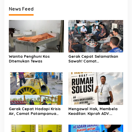
News Feed
Wanita Penghuni Kos
Gerak Cepat Selamatkan
Ditemukan Tewas
Sawah! Camat
Patampanua Gandeng
Kementerian Bahas Solusi
Debit Air Irigasi Watang
Sawitto Menulis
Gerak Cepat Hadapi Krisis
Mengawal Hak, Membela
Air, Camat Patampanua
Keadilan: Kiprah ADV.
Temui Manajemen PLTM
Sugiyono Bersama Rumah
Demi Selamatkan Ribuan
Solusi
Hektare Sawah Warga