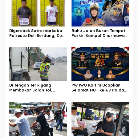
Digerebek Satresnarkoba
Bahu Jalan Bukan Tempat
Polresta Deli Serdang, Dua
Parkir! Kompol Dharmawati
Pengedar Sabu di Pagar
Gaungkan Pesan
Merbau Dibekuk
Keselamatan, Satu
Kelalaian Bisa Berujung
Maut
Di Tengah Terik yang
PW IWO Kaltim Ucapkan
Membakar Jalan Tol,
Selamat HUT ke-69 Polda
Sentuhan Kemanusiaan
Kaltim, Soroti Pentingnya
Kompol Dharmawati
Sinergi Polisi dan Media
Sejukkan Hati Para Sopir
Truk