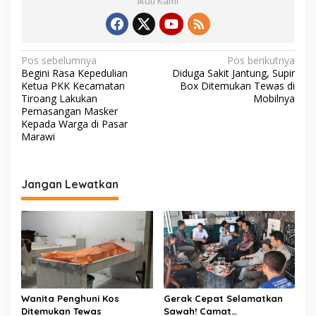
Ikuti Kami
N
Pos sebelumnya
Pos berikutnya
Begini Rasa Kepedulian
Diduga Sakit Jantung, Supir
a
Ketua PKK Kecamatan
Box Ditemukan Tewas di
v
Tiroang Lakukan
Mobilnya
Pemasangan Masker
i
Kepada Warga di Pasar
Marawi
g
a
s
Jangan Lewatkan
i
p
o
s
Wanita Penghuni Kos
Gerak Cepat Selamatkan
Ditemukan Tewas
Sawah! Camat