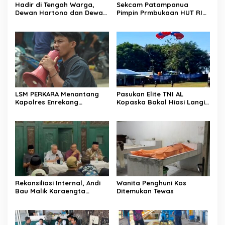
Hadir di Tengah Warga,
Sekcam Patampanua
Dewan Hartono dan Dewan
Pimpin Prmbukaan HUT RI
Hilman Beri Dukungan
Ke-81, Semangat
Penuh Puncak Perayaan
Kemerdekaan Berkobar di
HUT RI ke-81 di Maccirinna
Maccirinna
LSM PERKARA Menantang
Pasukan Elite TNI AL
Kapolres Enrekang
Kopaska Bakal Hiasi Langit
Melakukan Penindakan
Makassar di Event NBOD
Terhadap Kelangkaan Dan
Kodaeral VI
Lonjakan Harga gas elpiji 3
kg Di Kabupaten Enrekang
Rekonsiliasi Internal, Andi
Wanita Penghuni Kos
Bau Malik Karaengta
Ditemukan Tewas
Tukkajanangngang Gelar
Pertemuan Darurat Tokoh
Adat Gowa