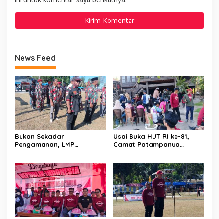
News Feed
Bukan Sekadar
Usai Buka HUT RI ke-81,
Pengamanan, LMP
Camat Patampanua
Patampanua Tunjukkan
Kumpulkan Kades dan
Wajah Sinergitas di
Lurah: Arahan Tegas
Pembukaan HUT RI ke-81
Dibumbui Canda, Semua
Fokus Mendengar!