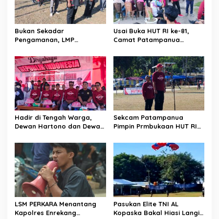
s
Bukan Sekadar
Usai Buka HUT RI ke-81,
Pengamanan, LMP
Camat Patampanua
Patampanua Tunjukkan
Kumpulkan Kades dan
Wajah Sinergitas di
Lurah: Arahan Tegas
Pembukaan HUT RI ke-81
Dibumbui Canda, Semua
Fokus Mendengar!
Hadir di Tengah Warga,
Sekcam Patampanua
Dewan Hartono dan Dewan
Pimpin Prmbukaan HUT RI
Hilman Beri Dukungan
Ke-81, Semangat
Penuh Puncak Perayaan
Kemerdekaan Berkobar di
HUT RI ke-81 di Maccirinna
Maccirinna
LSM PERKARA Menantang
Pasukan Elite TNI AL
Kapolres Enrekang
Kopaska Bakal Hiasi Langit