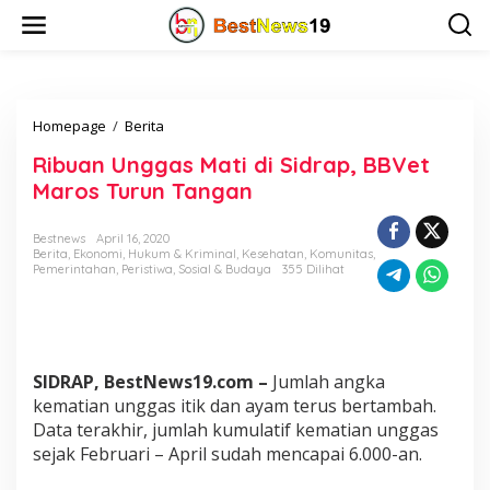
L
e
w
a
t
i
Homepage
/
Berita
R
k
i
e
Ribuan Unggas Mati di Sidrap, BBVet
b
k
u
o
Maros Turun Tangan
a
n
n
t
Bestnews
April 16, 2020
U
e
Berita
,
Ekonomi
,
Hukum & Kriminal
,
Kesehatan
,
Komunitas
,
n
n
Pemerintahan
,
Peristiwa
,
Sosial & Budaya
355 Dilihat
g
g
a
s
M
SIDRAP, BestNews19.com –
Jumlah angka
a
t
kematian unggas itik dan ayam terus bertambah.
i
Data terakhir, jumlah kumulatif kematian unggas
d
sejak Februari – April sudah mencapai 6.000-an.
i
S