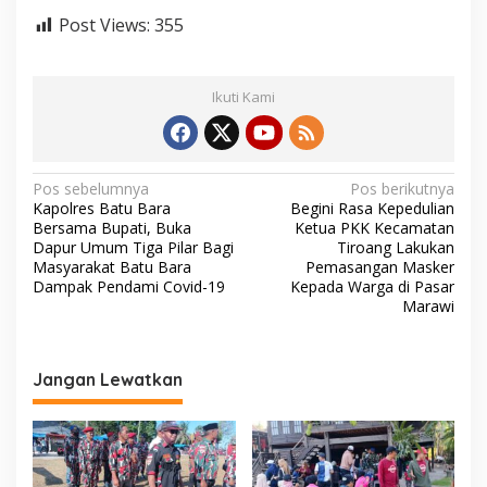
Post Views:
355
Ikuti Kami
N
Pos sebelumnya
Pos berikutnya
Kapolres Batu Bara
Begini Rasa Kepedulian
a
Bersama Bupati, Buka
Ketua PKK Kecamatan
v
Dapur Umum Tiga Pilar Bagi
Tiroang Lakukan
Masyarakat Batu Bara
Pemasangan Masker
i
Dampak Pendami Covid-19
Kepada Warga di Pasar
Marawi
g
a
s
Jangan Lewatkan
i
p
o