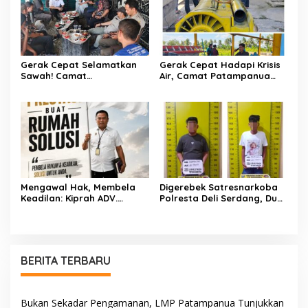
Gerak Cepat Selamatkan
Gerak Cepat Hadapi Krisis
Sawah! Camat
Air, Camat Patampanua
Patampanua Gandeng
Temui Manajemen PLTM
Kementerian Bahas Solusi
Demi Selamatkan Ribuan
Debit Air Irigasi Watang
Hektare Sawah Warga
Sawitto Menulis
Mengawal Hak, Membela
Digerebek Satresnarkoba
Keadilan: Kiprah ADV.
Polresta Deli Serdang, Dua
Sugiyono Bersama Rumah
Pengedar Sabu di Pagar
Solusi
Merbau Dibekuk
BERITA TERBARU
Bukan Sekadar Pengamanan, LMP Patampanua Tunjukkan