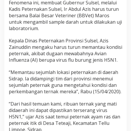
Fenomena ini, membuat Gubernur Sulsel, melalui
i
d
Kadis Peternakan Sulsel, Ir Abdul Azis harus turun
r
bersama Balai Besar Veteriner (BBVet) Maros
a
untuk mengambil sample darah untuk dilakukan uji
p
laboratorium.
,
B
B
Kepala Dinas Peternakan Provinsi Sulsel, Azis
V
Zainuddin mengaku harus turun memantau kondisi
e
peternak, akibat dugaan mewabahnya Avian
t
Influenza (AI) berupa virus flu burung jenis H5N1.
M
a
r
“Memantau sejumlah lokasi peternakan di daerah
o
Sidrap. Ia didampingi tim dari provinsi menemui
s
sejumlah peternak guna mengetahui kondisi dan
T
perkembangan ternak mereka”, Rabu (15/04/2020).
u
r
u
“Dari hasil temuan kami, ribuan ternak yang mati
n
didaerah ini dapat dipastikan terserang virus
T
H5N1,” ujar Azis saat temui peternak ayam ras dan
a
peternak itik di Desa Teteaji, Kecamatan Tellu
n
Limpoe, Sidrap.
g