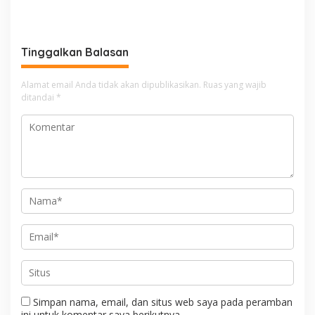
Melakukan Penindakan
Makassar di Event NBOD
Terhadap Kelangkaan Dan
Kodaeral VI
Lonjakan Harga gas elpiji 3
kg Di Kabupaten Enrekang
Tinggalkan Balasan
Alamat email Anda tidak akan dipublikasikan.
Ruas yang wajib
ditandai
*
Simpan nama, email, dan situs web saya pada peramban
ini untuk komentar saya berikutnya.