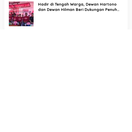
Hadir di Tengah Warga, Dewan Hartono
dan Dewan Hilman Beri Dukungan Penuh
Puncak Perayaan HUT RI ke-81 di
Maccirinna
Sekcam Patampanua Pimpin Prmbukaan
HUT RI Ke-81, Semangat Kemerdekaan
Berkobar di Maccirinna
LSM PERKARA Menantang Kapolres
Enrekang Melakukan Penindakan Terhadap
Kelangkaan Dan Lonjakan Harga gas elpiji
3 kg Di Kabupaten Enrekang