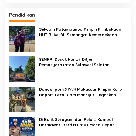
Pendidikan
Sekcam Patampanua Pimpin Prmbukaan
HUT RI Ke-81, Semangat Kemerdekaan
Berkobar di Maccirinna
SEMPRI Desak Kanwil Ditjen
Pemasyarakatan Sulawesi Selatan
Lakukan Reformasi Total Tata Kelola
Pemasyarakatan
Dandenpom XIV/4 Makassar Pimpin Korp
Raport Lettu Cpm Mansyur, Tegaskan
Prajurit Harus Loyal dan Berintegritas
Di Balik Seragam dan Peluit, Kompol
Darmawati Berdiri untuk Masa Depan
Bangsa: Hari Anak Nasional 2026 Jadi
Seruan Lindungi Generasi Indonesia