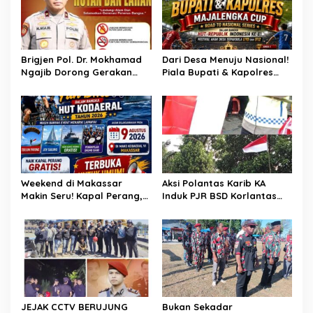
o
e
s
t
u
p
Brigjen Pol. Dr. Mokhamad
Dari Desa Menuju Nasional!
a
Ngajib Dorong Gerakan
Piala Bupati & Kapolres
t
STOP Karhutla: Jaga
Majalengka Cup 2026 Buru
2
Hutan, Jaga Kehidupan
Bibit-Bibit Juara
0
2
0
Weekend di Makassar
Aksi Polantas Karib KA
Makin Seru! Kapal Perang,
Induk PJR BSD Korlantas
Fun Bike dan Atraksi
Polri Kompol
Menanti di Kodaeral VI
Darmawati.SE.MM.MH
bersama Personilnya
Membagikan Bendera
Merah Putih Berserta
Tiangnya
JEJAK CCTV BERUJUNG
Bukan Sekadar