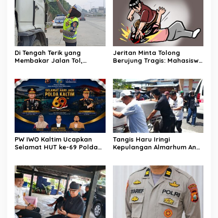
Maut
Di Tengah Terik yang
Jeritan Minta Tolong
Membakar Jalan Tol,
Berujung Tragis: Mahasiswi
Sentuhan Kemanusiaan
27 Tahun Ditemukan Tewas
Kompol Dharmawati
di Kamar Kost Pinrang, Pria
Sejukkan Hati Para Sopir
Misterius Jadi Sorotan
Truk
PW IWO Kaltim Ucapkan
Tangis Haru Iringi
Selamat HUT ke-69 Polda
Kepulangan Almarhum Andi
Kaltim, Soroti Pentingnya
Paliwangi, Camat
Sinergi Polisi dan Media
Patampanua Muhammad
Ja’far Turun Langsung
Mengangkat Jenazah di
Rumah Duka