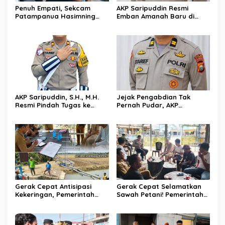
Penuh Empati, Sekcam
AKP Saripuddin Resmi
Patampanua Hasimning
Emban Amanah Baru di
Melayat ke Rumah Duka
Bidpropam Polda Sulsel,
Andi Paliwangi, Hadir
Tinggalkan Jejak
Menguatkan Keluarga Yang
Pengabdian di Polres Barru
Berduka
AKP Saripuddin, S.H., M.H.
Jejak Pengabdian Tak
Resmi Pindah Tugas ke
Pernah Pudar, AKP
Bidpropam Polda Sulsel
Saripuddin Tinggalkan
Polres Barru dengan
Segudang Prestasi, Kini
Mengemban Amanah Baru
di Bidpropam Polda Sulsel
Gerak Cepat Antisipasi
Gerak Cepat Selamatkan
Kekeringan, Pemerintah
Sawah Petani! Pemerintah
Kecamatan Patampanua
Kecamatan Patampanua,
dan Kelurahan Benteng
DPRD, dan Tokoh
Selamatkan Sawah Warga
Masyarakat Bersatu