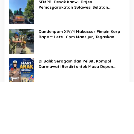
SEMPRI Desak Kanwil Ditjen
Pemasyarakatan Sulawesi Selatan
Lakukan Reformasi Total Tata Kelola
Pemasyarakatan
Dandenpom XIV/4 Makassar Pimpin Korp
Raport Lettu Cpm Mansyur, Tegaskan
Prajurit Harus Loyal dan Berintegritas
Di Balik Seragam dan Peluit, Kompol
Darmawati Berdiri untuk Masa Depan
Bangsa: Hari Anak Nasional 2026 Jadi
Seruan Lindungi Generasi Indonesia
Karo SDM Polda Sulsel Buka Assessment
Kapolsek Urban, Kompetensi Jadi Penentu