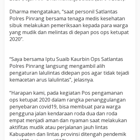
L
a
Dharma mengatakan, “saat personil Satlantas
n
Polres Pinrang bersama tenaga medis kesehatan
g
sibuk melakukan pemeriksaan kepada para warga
s
yang mudik dan melintas di depan pos ops ketupat
u
n
2020”.
g
M
e
“Saya bersama Iptu Suaib Kaurbin Ops Satlantas
n
Polres Pinrang langsung mengambil alih
g
a
pengaturan lalulintas didepan pos agar tidak tejadi
t
kemacetan arus lalulintas”, jelasnya.
u
r
“Harapan kami, pada kegiatan Pos pengamanan
L
ops ketupat 2020 dalam rangka penanggulangan
a
l
penyebaran covid19, bisa membuat para warga
u
pengguna jalan kendaraan roda dua dan roda
l
empat menjadi aman dan nyaman saat melakukan
i
aktifitas mudik atau perjalanan jauh lintas
n
t
Kabupaten dan lintas provinsi ditengah pendemik
a