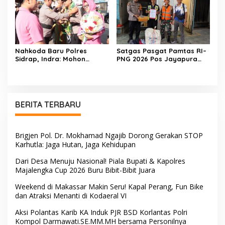
Hadapi Ancaman
Kekeringan di Kelurahan
Benteng
Nahkoda Baru Polres
Satgas Pasgat Pamtas RI–
Sidrap, Indra: Mohon
PNG 2026 Pos Jayapura
Dukungan dan Kerjasama
Gagalkan Penyelundupan
Seluruh Personel
Ganja Melalui Jalur Kargo
Bandara Sentani
BERITA TERBARU
Brigjen Pol. Dr. Mokhamad Ngajib Dorong Gerakan STOP
Karhutla: Jaga Hutan, Jaga Kehidupan
Dari Desa Menuju Nasional! Piala Bupati & Kapolres
Majalengka Cup 2026 Buru Bibit-Bibit Juara
Weekend di Makassar Makin Seru! Kapal Perang, Fun Bike
dan Atraksi Menanti di Kodaeral VI
Aksi Polantas Karib KA Induk PJR BSD Korlantas Polri
Kompol Darmawati.SE.MM.MH bersama Personilnya