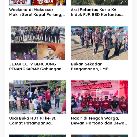
Weekend di Makassar
Aksi Polantas Karib KA
Makin Seru! Kapal Perang,
Induk PJR BSD Korlantas
Fun Bike dan Atraksi
Polri Kompol
Menanti di Kodaeral VI
Darmawati.SE.MM.MH
bersama Personilnya
Membagikan Bendera
Merah Putih Berserta
Tiangnya
JEJAK CCTV BERUJUNG
Bukan Sekadar
PENANGKAPAN! Gabungan
Pengamanan, LMP
Resmob–Kamneg Polres
Patampanua Tunjukkan
Pinrang Bongkar Kasus
Wajah Sinergitas di
Maut Jl Macan, Terduga
Pembukaan HUT RI ke-81
Pelaku Dibekuk di
Batulappa
Usai Buka HUT RI ke-81,
Hadir di Tengah Warga,
Camat Patampanua
Dewan Hartono dan Dewan
Kumpulkan Kades dan
Hilman Beri Dukungan
Lurah: Arahan Tegas
Penuh Puncak Perayaan