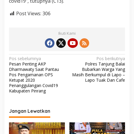
covid19”, tutupnya (C13).
s
S
Post Views:
306
a
a
t
P
Ikuti Kami
e
m
e
r
N
i
Pos sebelumnya
Pos berikutnya
k
Pesan Penting AKP
Polres Tanjung Balai
a
s
Dharmawaty Saat Pantau
Bubarkan Warga Yang
a
v
Pos Pengamanan OPS
Masih Berkumpul di Lapo –
a
Ketupat 2020
Lapo Tuak Dan Cafe
i
n
Penanggulangan Covid19
d
Kabupaten Pinrang
g
i
a
P
o
s
Jangan Lewatkan
s
i
O
p
p
s
K