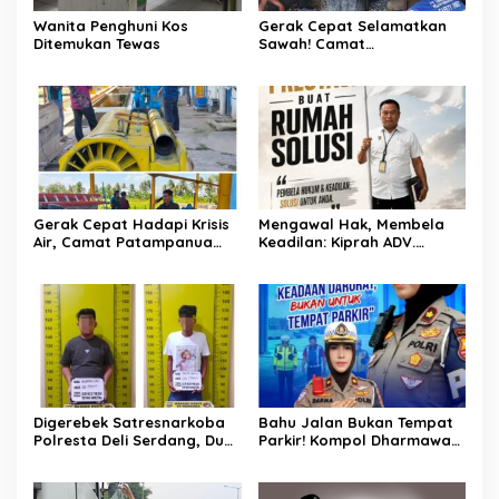
Wanita Penghuni Kos
Gerak Cepat Selamatkan
Ditemukan Tewas
Sawah! Camat
Patampanua Gandeng
Kementerian Bahas Solusi
Debit Air Irigasi Watang
Sawitto Menulis
Gerak Cepat Hadapi Krisis
Mengawal Hak, Membela
Air, Camat Patampanua
Keadilan: Kiprah ADV.
Temui Manajemen PLTM
Sugiyono Bersama Rumah
Demi Selamatkan Ribuan
Solusi
Hektare Sawah Warga
Digerebek Satresnarkoba
Bahu Jalan Bukan Tempat
Polresta Deli Serdang, Dua
Parkir! Kompol Dharmawati
Pengedar Sabu di Pagar
Gaungkan Pesan
Merbau Dibekuk
Keselamatan, Satu
Kelalaian Bisa Berujung