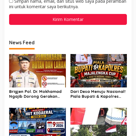
Simpan nama, email, dan situs web saya pada peramban
ini untuk komentar saya berikutnya.
News Feed
Brigjen Pol. Dr. Mokhamad
Dari Desa Menuju Nasional!
Ngajib Dorong Gerakan
Piala Bupati & Kapolres
STOP Karhutla: Jaga
Majalengka Cup 2026 Buru
Hutan, Jaga Kehidupan
Bibit-Bibit Juara