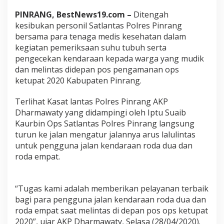
a
PINRANG, BestNews19.com –
n
Ditengah
t
kesibukan personil Satlantas Polres Pinrang
a
bersama para tenaga medis kesehatan dalam
s
kegiatan pemeriksaan suhu tubuh serta
P
pengecekan kendaraan kepada warga yang mudik
o
l
dan melintas didepan pos pengamanan ops
r
ketupat 2020 Kabupaten Pinrang.
e
s
Terlihat Kasat lantas Polres Pinrang AKP
P
Dharmawaty yang didampingi oleh Iptu Suaib
i
n
Kaurbin Ops Satlantas Polres Pinrang langsung
r
turun ke jalan mengatur jalannya arus lalulintas
a
untuk pengguna jalan kendaraan roda dua dan
n
roda empat.
g
,
T
e
“Tugas kami adalah memberikan pelayanan terbaik
r
bagi para pengguna jalan kendaraan roda dua dan
j
roda empat saat melintas di depan pos ops ketupat
u
2020”, ujar AKP Dharmawaty, Selasa (28/04/2020).
n