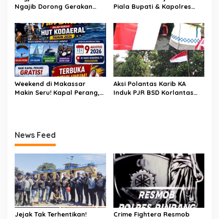
Ngajib Dorong Gerakan
Piala Bupati & Kapolres
STOP Karhutla: Jaga
Majalengka Cup 2026 Buru
Hutan, Jaga Kehidupan
Bibit-Bibit Juara
Weekend di Makassar
Aksi Polantas Karib KA
Makin Seru! Kapal Perang,
Induk PJR BSD Korlantas
Fun Bike dan Atraksi
Polri Kompol
Menanti di Kodaeral VI
Darmawati.SE.MM.MH
bersama Personilnya
Membagikan Bendera
News Feed
Merah Putih Berserta
Tiangnya
Jejak Tak Terhentikan!
Crime Fightera Resmob