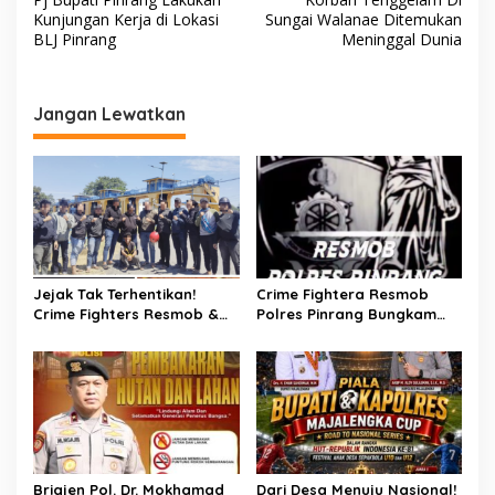
a
Kunjungan Kerja di Lokasi
Sungai Walanae Ditemukan
v
BLJ Pinrang
Meninggal Dunia
i
g
Jangan Lewatkan
a
s
i
p
o
s
Jejak Tak Terhentikan!
Crime Fightera Resmob
Crime Fighters Resmob &
Polres Pinrang Bungkam
Kamneg Sat Intelkam
Pelarian Pelaku
Polres Pinrang Berhasil
Pembunuhan : Apresiasi
Bekuk Pelaku Pembunuhan
Mengalir Untuk Tim Buser
di Jalan Macan, Apresiasi
Ipda Ahmad Haris
Mengalir Untuk Ipda Ahmad
Haris dan Aiptu Syahrir,
Kerja Senyap Polisi
Berbuah Pengungkapan
Brigjen Pol. Dr. Mokhamad
Dari Desa Menuju Nasional!
Kasus Menonjol