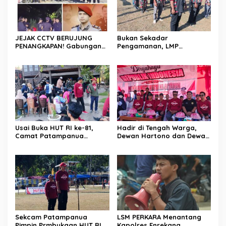
Tiangnya
JEJAK CCTV BERUJUNG
Bukan Sekadar
PENANGKAPAN! Gabungan
Pengamanan, LMP
Resmob–Kamneg Polres
Patampanua Tunjukkan
Pinrang Bongkar Kasus
Wajah Sinergitas di
Maut Jl Macan, Terduga
Pembukaan HUT RI ke-81
Pelaku Dibekuk di
Batulappa
Usai Buka HUT RI ke-81,
Hadir di Tengah Warga,
Camat Patampanua
Dewan Hartono dan Dewan
Kumpulkan Kades dan
Hilman Beri Dukungan
Lurah: Arahan Tegas
Penuh Puncak Perayaan
Dibumbui Canda, Semua
HUT RI ke-81 di Maccirinna
Fokus Mendengar!
Sekcam Patampanua
LSM PERKARA Menantang
Pimpin Prmbukaan HUT RI
Kapolres Enrekang