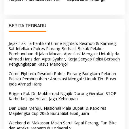
Ke-81, Semangat
Melakukan Penindakan
Kemerdekaan Berkobar di
Terhadap Kelangkaan Dan
Maccirinna
Lonjakan Harga gas elpiji 3
kg Di Kabupaten Enrekang
BERITA TERBARU
Jejak Tak Terhentikan! Crime Fighters Resmob & Kamneg
Sat Intelkam Polres Pinrang Berhasil Bekuk Pelaku
Pembunuhan di Jalan Macan, Apresiasi Mengalir Untuk Ipda
Ahmad Haris dan Aiptu Syahrir, Kerja Senyap Polisi Berbuah
Pengungkapan Kasus Menonjol
Crime Fightera Resmob Polres Pinrang Bungkam Pelarian
Pelaku Pembunuhan : Apresiasi Mengalir Untuk Tim Buser
Ipda Ahmad Haris
Brigjen Pol. Dr. Mokhamad Ngajib Dorong Gerakan STOP
Karhutla: Jaga Hutan, Jaga Kehidupan
Dari Desa Menuju Nasional! Piala Bupati & Kapolres
Majalengka Cup 2026 Buru Bibit-Bibit Juara
Weekend di Makassar Makin Seru! Kapal Perang, Fun Bike
dan Atraksi Menanti di Kodaeral VI