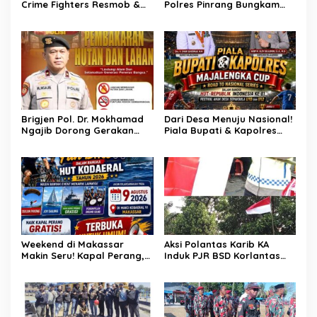
Crime Fighters Resmob &
Polres Pinrang Bungkam
Kamneg Sat Intelkam
Pelarian Pelaku
Polres Pinrang Berhasil
Pembunuhan : Apresiasi
Bekuk Pelaku Pembunuhan
Mengalir Untuk Tim Buser
di Jalan Macan, Apresiasi
Ipda Ahmad Haris
Mengalir Untuk Ipda Ahmad
Haris dan Aiptu Syahrir,
Kerja Senyap Polisi
Berbuah Pengungkapan
Kasus Menonjol
Brigjen Pol. Dr. Mokhamad
Dari Desa Menuju Nasional!
Ngajib Dorong Gerakan
Piala Bupati & Kapolres
STOP Karhutla: Jaga
Majalengka Cup 2026 Buru
Hutan, Jaga Kehidupan
Bibit-Bibit Juara
Weekend di Makassar
Aksi Polantas Karib KA
Makin Seru! Kapal Perang,
Induk PJR BSD Korlantas
Fun Bike dan Atraksi
Polri Kompol
Menanti di Kodaeral VI
Darmawati.SE.MM.MH
bersama Personilnya
Membagikan Bendera
Merah Putih Berserta