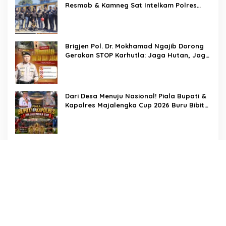
Resmob & Kamneg Sat Intelkam Polres
Pinrang Berhasil Bekuk Pelaku
Pembunuhan di Jalan Macan, Apresiasi
Mengalir Untuk Ipda Ahmad Haris dan
Aiptu Syahrir, Kerja Senyap Polisi Berbuah
Brigjen Pol. Dr. Mokhamad Ngajib Dorong
Pengungkapan Kasus Menonjol
Gerakan STOP Karhutla: Jaga Hutan, Jaga
Kehidupan
Dari Desa Menuju Nasional! Piala Bupati &
Kapolres Majalengka Cup 2026 Buru Bibit-
Bibit Juara
Bukan Sekadar Pengamanan, LMP
Patampanua Tunjukkan Wajah Sinergitas di
Pembukaan HUT RI ke-81
Usai Buka HUT RI ke-81, Camat
Patampanua Kumpulkan Kades dan Lurah:
Arahan Tegas Dibumbui Canda, Semua
Fokus Mendengar!