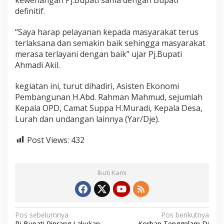
definitif.
“Saya harap pelayanan kepada masyarakat terus
terlaksana dan semakin baik sehingga masyarakat
merasa terlayani dengan baik” ujar Pj.Bupati
Ahmadi Akil.
kegiatan ini, turut dihadiri, Asisten Ekonomi
Pembangunan H.Abd. Rahman Mahmud, sejumlah
Kepala OPD, Camat Suppa H.Muradi, Kepala Desa,
Lurah dan undangan lainnya (Yar/Dje).
Post Views:
432
Ikuti Kami
N
Pos sebelumnya
Pos berikutnya
Pj Bupati Pinrang Lakukan
Korban Tenggelam Di