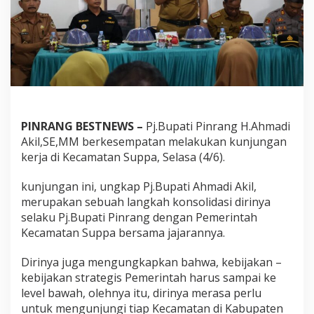
u
n
g
a
n
K
e
r
j
a
PINRANG BESTNEWS –
Pj.Bupati Pinrang H.Ahmadi
d
Akil,SE,MM berkesempatan melakukan kunjungan
i
kerja di Kecamatan Suppa, Selasa (4/6).
K
e
c
kunjungan ini, ungkap Pj.Bupati Ahmadi Akil,
a
merupakan sebuah langkah konsolidasi dirinya
m
selaku Pj.Bupati Pinrang dengan Pemerintah
a
Kecamatan Suppa bersama jajarannya.
t
a
n
Dirinya juga mengungkapkan bahwa, kebijakan –
S
kebijakan strategis Pemerintah harus sampai ke
u
level bawah, olehnya itu, dirinya merasa perlu
p
untuk mengunjungi tiap Kecamatan di Kabupaten
p