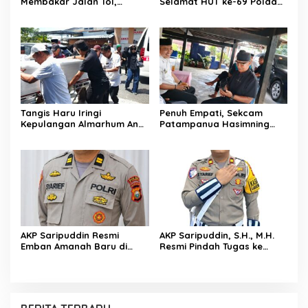
Membakar Jalan Tol,
Selamat HUT ke-69 Polda
Sentuhan Kemanusiaan
Kaltim, Soroti Pentingnya
Kompol Dharmawati
Sinergi Polisi dan Media
Sejukkan Hati Para Sopir
Truk
Tangis Haru Iringi
Penuh Empati, Sekcam
Kepulangan Almarhum Andi
Patampanua Hasimning
Paliwangi, Camat
Melayat ke Rumah Duka
Patampanua Muhammad
Andi Paliwangi, Hadir
Ja’far Turun Langsung
Menguatkan Keluarga Yang
Mengangkat Jenazah di
Berduka
Rumah Duka
AKP Saripuddin Resmi
AKP Saripuddin, S.H., M.H.
Emban Amanah Baru di
Resmi Pindah Tugas ke
Bidpropam Polda Sulsel,
Bidpropam Polda Sulsel
Tinggalkan Jejak
Pengabdian di Polres Barru