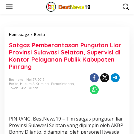
L
e
w
a
t
i
Homepage
/
Berita
S
k
a
e
Satgas Pemberantasan Pungutan Liar
t
k
g
o
Provinsi Sulawasi Selatan, Supervisi di
a
n
Kantor Pelayanan Publik Kabupaten
s
t
Pinrang
P
e
e
n
m
Bestnews
Mei 27, 2019
b
Berita
,
Hukum & Kriminal
,
Pemerintahan
,
e
Tokoh
435 Dilihat
r
a
n
t
a
PINRANG, BestNews19 – Tim satgas pungutan liar
s
Provinsi Sulawesi Selatan yang dipimpin oleh AKBP
a
Bonny Djianto, didampingi oleh personel Itwasda
n