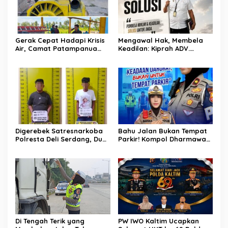
Gerak Cepat Hadapi Krisis
Mengawal Hak, Membela
Air, Camat Patampanua
Keadilan: Kiprah ADV.
Temui Manajemen PLTM
Sugiyono Bersama Rumah
Demi Selamatkan Ribuan
Solusi
Hektare Sawah Warga
Digerebek Satresnarkoba
Bahu Jalan Bukan Tempat
Polresta Deli Serdang, Dua
Parkir! Kompol Dharmawati
Pengedar Sabu di Pagar
Gaungkan Pesan
Merbau Dibekuk
Keselamatan, Satu
Kelalaian Bisa Berujung
Maut
Di Tengah Terik yang
PW IWO Kaltim Ucapkan