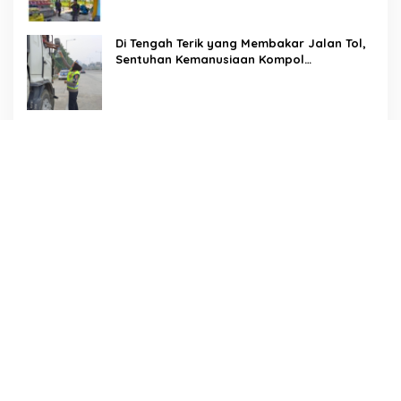
Di Tengah Terik yang Membakar Jalan Tol,
Sentuhan Kemanusiaan Kompol
Dharmawati Sejukkan Hati Para Sopir Truk
PW IWO Kaltim Ucapkan Selamat HUT ke-
69 Polda Kaltim, Soroti Pentingnya Sinergi
Polisi dan Media
Tangis Haru Iringi Kepulangan Almarhum
Andi Paliwangi, Camat Patampanua
Muhammad Ja’far Turun Langsung
Mengangkat Jenazah di Rumah Duka