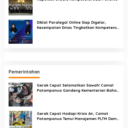
Diklat Paralegal Online Siap Digelar,
Kesempatan Emas Tingkatkan Kompetensi
Bantuan Hukum dan Advokasi
Pemerintahan
Gerak Cepat Selamatkan Sawah! Camat
Patampanua Gandeng Kementerian Bahas
Solusi Debit Air Irigasi Watang Sawitto
Menulis
Gerak Cepat Hadapi Krisis Air, Camat
Patampanua Temui Manajemen PLTM Demi
Selamatkan Ribuan Hektare Sawah Warga