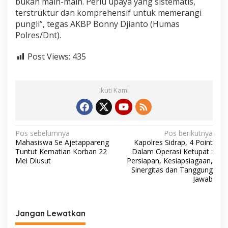
bukan main-main. Perlu upaya yang sistematis,
a
terstruktur dan komprehensif untuk memerangi
s
pungli”, tegas AKBP Bonny Djianto (Humas
i
S
Polres/Dnt).
e
l
Post Views:
435
a
t
a
n
Ikuti Kami
,
S
u
p
N
Pos sebelumnya
Pos berikutnya
e
Mahasiswa Se Ajetappareng
Kapolres Sidrap, 4 Point
r
a
Tuntut Kematian Korban 22
Dalam Operasi Ketupat :
v
v
Mei Diusut
Persiapan, Kesiapsiagaan,
i
Sinergitas dan Tanggung
s
i
Jawab
i
g
d
i
a
K
Jangan Lewatkan
a
s
n