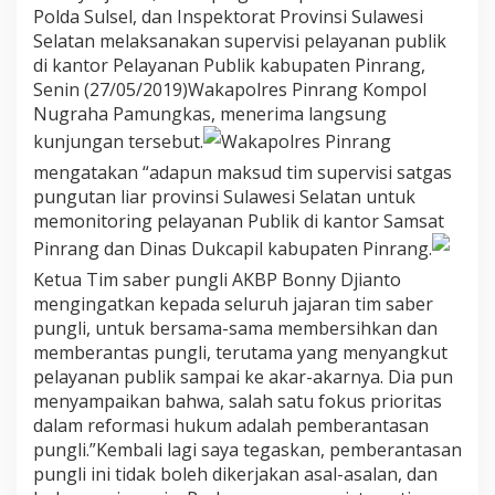
P
Polda Sulsel, dan Inspektorat Provinsi Sulawesi
u
Selatan melaksanakan supervisi pelayanan publik
n
di kantor Pelayanan Publik kabupaten Pinrang,
g
Senin (27/05/2019)Wakapolres Pinrang Kompol
u
t
Nugraha Pamungkas, menerima langsung
a
kunjungan tersebut.
Wakapolres Pinrang
n
L
mengatakan “adapun maksud tim supervisi satgas
i
pungutan liar provinsi Sulawesi Selatan untuk
a
memonitoring pelayanan Publik di kantor Samsat
r
Pinrang dan Dinas Dukcapil kabupaten Pinrang.
P
r
Ketua Tim saber pungli AKBP Bonny Djianto
o
mengingatkan kepada seluruh jajaran tim saber
v
pungli, untuk bersama-sama membersihkan dan
i
n
memberantas pungli, terutama yang menyangkut
s
pelayanan publik sampai ke akar-akarnya. Dia pun
i
menyampaikan bahwa, salah satu fokus prioritas
S
dalam reformasi hukum adalah pemberantasan
u
pungli.”Kembali lagi saya tegaskan, pemberantasan
l
a
pungli ini tidak boleh dikerjakan asal-asalan, dan
w