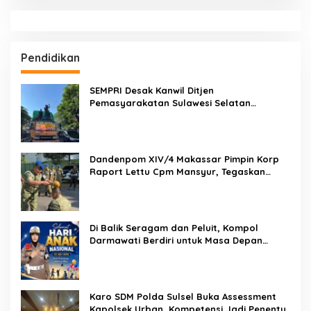
Pendidikan
SEMPRI Desak Kanwil Ditjen
Pemasyarakatan Sulawesi Selatan
Lakukan Reformasi Total Tata Kelola
Pemasyarakatan
Dandenpom XIV/4 Makassar Pimpin Korp
Raport Lettu Cpm Mansyur, Tegaskan
Prajurit Harus Loyal dan Berintegritas
Di Balik Seragam dan Peluit, Kompol
Darmawati Berdiri untuk Masa Depan
Bangsa: Hari Anak Nasional 2026 Jadi
Seruan Lindungi Generasi Indonesia
Karo SDM Polda Sulsel Buka Assessment
Kapolsek Urban, Kompetensi Jadi Penentu