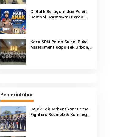
Berintegritas
Di Balik Seragam dan Peluit,
Kompol Darmawati Berdiri
untuk Masa Depan Bangsa:
Hari Anak Nasional 2026 Jadi
Seruan Lindungi Generasi
Indonesia
Karo SDM Polda Sulsel Buka
Assessment Kapolsek Urban,
Kompetensi Jadi Penentu
Pemerintahan
Jejak Tak Terhentikan! Crime
Fighters Resmob & Kamneg
Sat Intelkam Polres Pinrang
Berhasil Bekuk Pelaku
Pembunuhan di Jalan Macan,
Apresiasi Mengalir Untuk Ipda