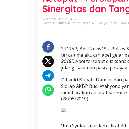
r
Sinergitas dan Ta
e
s
S
Bestnews
Mei 28, 2019
i
Berita
,
Hukum & Kriminal
,
Sosial & Budaya
,
Tokoh
784 D
d
r
a
p
SIDRAP, BestNews19 – Polres Si
,
4
terkait melakukan apel gelar 
P
2019”.
Apel tersebut dilaksana
o
jelang, saat dan pasca perayaan 
i
n
Dihadiri Bupati, Dandim dan p
t
D
Sidrap AKBP Budi Wahyono yan
a
membacakan amanat serentak Ka
l
(28/05/2019).
a
m
O
p
e
“Puji Syukur atas kehadirat Al
r