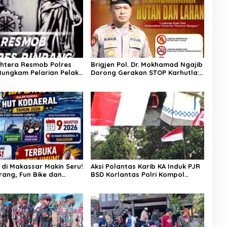
ghtera Resmob Polres
Brigjen Pol. Dr. Mokhamad Ngajib
Bungkam Pelarian Pelaku
Dorong Gerakan STOP Karhutla:
an : Apresiasi Mengalir
Jaga Hutan, Jaga Kehidupan
m Buser Ipda Ahmad
di Makassar Makin Seru!
Aksi Polantas Karib KA Induk PJR
rang, Fun Bike dan
BSD Korlantas Polri Kompol
enanti di Kodaeral VI
Darmawati.SE.MM.MH bersama
Personilnya Membagikan
Bendera Merah Putih Berserta
Tiangnya