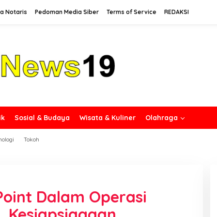
a Notaris
Pedoman Media Siber
Terms of Service
REDAKSI
ik
Sosial & Budaya
Wisata & Kuliner
Olahraga
nologi
Tokoh
 Point Dalam Operasi
, Kesiapsiagaan,