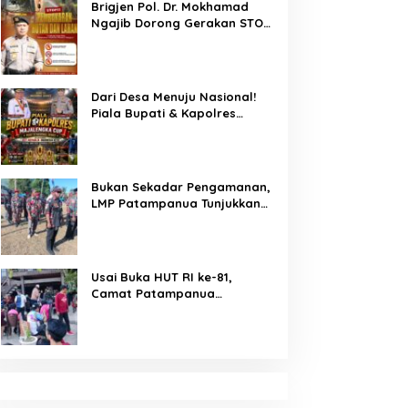
Brigjen Pol. Dr. Mokhamad
Ahmad Haris dan Aiptu
Ngajib Dorong Gerakan STOP
Syahrir, Kerja Senyap Polisi
Karhutla: Jaga Hutan, Jaga
Berbuah Pengungkapan
Kehidupan
Kasus Menonjol
Dari Desa Menuju Nasional!
Piala Bupati & Kapolres
Majalengka Cup 2026 Buru
Bibit-Bibit Juara
Bukan Sekadar Pengamanan,
LMP Patampanua Tunjukkan
Wajah Sinergitas di
Pembukaan HUT RI ke-81
Usai Buka HUT RI ke-81,
Camat Patampanua
Kumpulkan Kades dan Lurah:
Arahan Tegas Dibumbui
Canda, Semua Fokus
Mendengar!