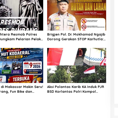
ghtera Resmob Polres
Brigjen Pol. Dr. Mokhamad Ngajib
Bungkam Pelarian Pelaku
Dorong Gerakan STOP Karhutla:
an : Apresiasi Mengalir
Jaga Hutan, Jaga Kehidupan
m Buser Ipda Ahmad
di Makassar Makin Seru!
Aksi Polantas Karib KA Induk PJR
rang, Fun Bike dan
BSD Korlantas Polri Kompol
enanti di Kodaeral VI
Darmawati.SE.MM.MH bersama
Personilnya Membagikan
Bendera Merah Putih Berserta
Tiangnya