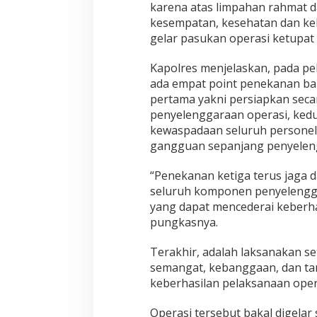
karena atas limpahan rahmat d
a
s
kesempatan, kesehatan dan kek
i
gelar pasukan operasi ketupat t
K
e
Kapolres menjelaskan, pada pel
t
ada empat point penekanan bap
u
p
pertama yakni persiapkan seca
a
penyelenggaraan operasi, ked
t
kewaspadaan seluruh personel
:
gangguan sepanjang penyeleng
P
e
r
“Penekanan ketiga terus jaga da
s
seluruh komponen penyelengga
i
yang dapat mencederai keberha
a
pungkasnya.
p
a
n
Terakhir, adalah laksanakan 
,
semangat, kebanggaan, dan ta
K
keberhasilan pelaksanaan oper
e
s
Operasi tersebut bakal digelar 
i