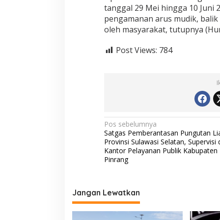
a
tanggal 29 Mei hingga 10 Juni
p
pengamanan arus mudik, balik 
s
oleh masyarakat, tutupnya (Hu
i
a
Post Views:
g
784
a
a
n
I
,
S
i
n
e
N
Pos sebelumnya
r
Satgas Pemberantasan Pungutan Li
a
g
Provinsi Sulawasi Selatan, Supervisi 
i
v
Kantor Pelayanan Publik Kabupaten
t
Pinrang
i
a
s
g
d
a
a
Jangan Lewatkan
n
s
T
a