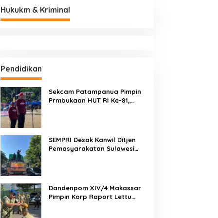
Hukukm & Kriminal
Pendidikan
Sekcam Patampanua Pimpin
Prmbukaan HUT RI Ke-81,
Semangat Kemerdekaan
Berkobar di Maccirinna
SEMPRI Desak Kanwil Ditjen
Pemasyarakatan Sulawesi
Selatan Lakukan Reformasi
Total Tata Kelola
Pemasyarakatan
Dandenpom XIV/4 Makassar
Pimpin Korp Raport Lettu
Cpm Mansyur, Tegaskan
Prajurit Harus Loyal dan