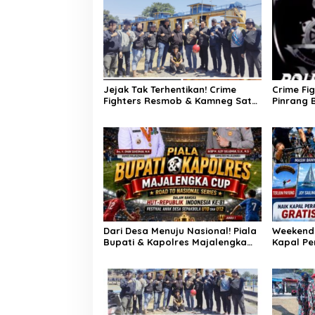
Jejak Tak Terhentikan! Crime
Crime Fi
Fighters Resmob & Kamneg Sat
Pinrang 
Intelkam Polres Pinrang Berhasil
Pembunuh
Bekuk Pelaku Pembunuhan di
Untuk Ti
Jalan Macan, Apresiasi Mengalir
Haris
Untuk Ipda Ahmad Haris dan
Aiptu Syahrir, Kerja Senyap Polisi
Berbuah Pengungkapan Kasus
Menonjol
Dari Desa Menuju Nasional! Piala
Weekend 
Bupati & Kapolres Majalengka
Kapal Pe
Cup 2026 Buru Bibit-Bibit Juara
Atraksi M