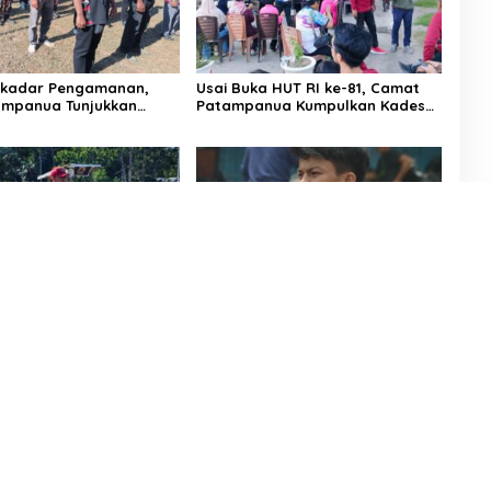
ekadar Pengamanan,
Usai Buka HUT RI ke-81, Camat
ampanua Tunjukkan
Patampanua Kumpulkan Kades
nergitas di Pembukaan
dan Lurah: Arahan Tegas
e-81
Dibumbui Canda, Semua Fokus
Mendengar!
tutup
Patampanua Pimpin
LSM PERKARA Menantang
n HUT RI Ke-81,
Kapolres Enrekang Melakukan
t Kemerdekaan
Penindakan Terhadap
 di Maccirinna
Kelangkaan Dan Lonjakan Harga
gas elpiji 3 kg Di Kabupaten
Enrekang