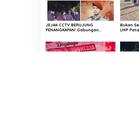
JEJAK CCTV BERUJUNG
Bukan S
PENANGKAPAN! Gabungan
LMP Pat
Resmob–Kamneg Polres Pinrang
Wajah Si
Bongkar Kasus Maut Jl Macan,
HUT RI k
Terduga Pelaku Dibekuk di
Batulappa
Hadir di Tengah Warga, Dewan
Sekcam 
Hartono dan Dewan Hilman Beri
Prmbukaa
Dukungan Penuh Puncak
Semanga
Perayaan HUT RI ke-81 di
Berkobar
Maccirinna