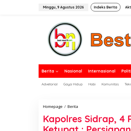
L
e
Minggu, 9 Agustus 2026
Indeks Berita
Akt
w
a
tutup
t
i
k
e
k
o
n
t
e
n
Berita
Nasional
Internasional
Polit
Advetorial
Gaya Hidup
Hobi
Komunitas
Tek
Homepage
/
Berita
K
a
Kapolres Sidrap, 4
p
o
Ketupat : Persiapan
l